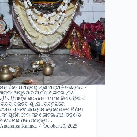
ଡ଼ ବିଜେ ମହାପ୍ରଭୁ ଶ୍ରୀ ଅଟ୍ଟାଳି ଜଗନ୍ନାଥ ~
ାପନା: ଆୟୁଷ୍ମାନ ଆର୍ଯ୍ୟ ଶ୍ରୀଜଗନ୍ନାଥ
୍ତି ଓଡ଼ିଆଙ୍କ ସ୍ପନ୍ଦନ l ତାଙ୍କ ବିନା ଓଡ଼ିଶା ଓ
ଆ ଉଭୟ ପରିଚୟ ଶୂନ୍ୟ l ଉତ୍କଳରେ
ବଂଶର ରାଜତ୍ଵ ସମୟରେ ବଡ଼ଦେଉଳର ନିର୍ମାଣ
୍ୟ ସମ୍ପୂର୍ଣ୍ଣ ହେବା ସହ ଶ୍ରୀଜଗନ୍ନାଥ ଓଡ଼ିଶାର
ଟ୍ରଦେବତାର ପଦ ଅଳଙ୍କୃତ…
Antaranga Kalinga
October 29, 2025