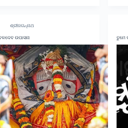
ଶ୍ରୀଜଗନ୍ନାଥ
ବଳଦେବ ଉପାସନା
ତୁମେ