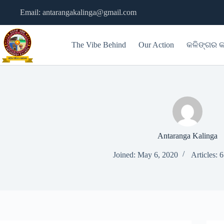
Skip
Email: antarangakalinga@gmail.com
to
content
The Vibe Behind
Our Action
କଳିଙ୍ଗର କ
Antaranga Kalinga
Joined: May 6, 2020
Articles: 