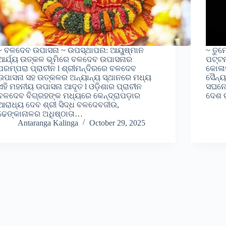
~ ବଳଦେବ ଉପାସନା ~ ଉପସ୍ଥାପନା: ଆୟୁଷ୍ମାନ
~ ତୁମ
ଆର୍ଯ୍ୟ ଉତ୍କଳ ଭୂମିରେ ବଳଦେବ ଉପାସନାର
ପଟ୍ଟନ
ପରମ୍ପରା ପ୍ରାଚୀନ l ଶ୍ରୀମନ୍ଦିରରେ ବଳଦେବ
କୋଳା
ଉପାସନା ସହ ଉତ୍କଳର ଅନ୍ୟାନ୍ୟ ସ୍ଥାନରେ ମଧ୍ୟ
ସୈନ୍ୟ 
ଏହି ମହନୀୟ ଉପାସନା ଆଦୃତ l ଓଡ଼ିଶାର ପ୍ରାଚୀନ
ସଘନେ 
ବଳଦେବ ବିଗ୍ରହଙ୍କ ମଧ୍ୟରେ କେନ୍ଦ୍ରାପଡ଼ାର
ଦେଶ 
ଆରାଧ୍ୟ ଦେବ ଶ୍ରୀ ସିଦ୍ଧ ବଳଦେବଜୀଉ,
ଢେଙ୍କାନାଳର ଅଧିଷ୍ଠାତା…
Antaranga Kalinga
October 29, 2025