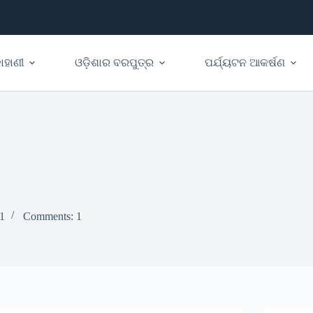
ାହାଣୀ
ଓଡ଼ିଶାର ବରପୁତ୍ର
ପର୍ଯ୍ୟଟନ ଆକର୍ଷଣ
61
Comments: 1