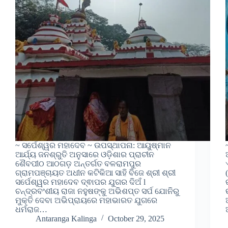
~ ସର୍ପେଶ୍ୱର ମହାଦେବ ~ ଉପସ୍ଥାପନା: ଆୟୁଷ୍ମାନ
ଆର୍ଯ୍ୟ ଜନଶ୍ରୁତି ଅନୁସାରେ ଓଡ଼ିଶାର ପ୍ରାଚୀନ
ଶୈବପୀଠ ଆଠଗଡ଼ ଅନ୍ତର୍ଗତ ବଳରାମପୁର
ଗ୍ରାମପଞ୍ଚାୟତ ଅଧୀନ କଟିକିଆ ସାହି ବିଜେ ଶ୍ରୀ ଶ୍ରୀ
ସର୍ପେଶ୍ୱର ମହାଦେବ ଦ୍ଵାପର ଯୁଗର ଦିଅଁ l
ଚନ୍ଦ୍ରବଂଶୀୟ ରାଜା ନହୁଷଙ୍କୁ ଅଭିଶପ୍ତ ସର୍ପ ଯୋନିରୁ
ମୁକ୍ତି ଦେବା ଅଭିପ୍ରାୟରେ ମହାଭାରତ ଯୁଗରେ
ଧର୍ମରାଜ…
Antaranga Kalinga
October 29, 2025