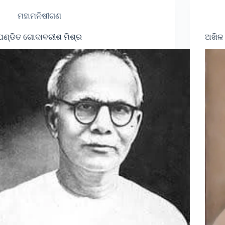
ମହାମନିଷୀଗଣ
ପଣ୍ଡିତ ଗୋଦାବରୀଶ ମିଶ୍ର
ଅଖିଳ