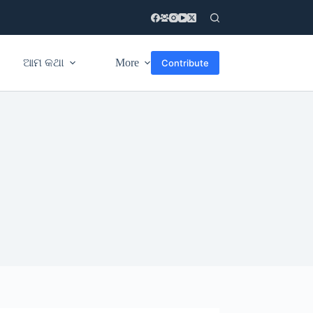
ଆମ କଥା
More
Contribute