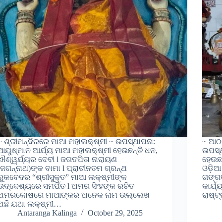
~ ଶ୍ରୀମନ୍ଦିରରେ ମାଆ ମହାଲକ୍ଷ୍ମୀ ~ ଉପସ୍ଥାପନା:
~ ଆଠଗ
ଆୟୁଷ୍ମାନ ଆର୍ଯ୍ୟ ମାଆ ମହାଲକ୍ଷ୍ମୀ ହେଉଛନ୍ତି ଧନ,
ଉପସ୍ଥ
ଐଶ୍ୱର୍ଯ୍ୟର ଦେବୀ l ଜଗତପିତା ନାରାୟଣ
ହେଉଛନ
(ଜଗନ୍ନାଥ)ଙ୍କ ବାମା l ପ୍ରାଚୀନତମ ଗ୍ରନ୍ଥ
ଓଡ଼ି
ରୁକବେଦର “ଶ୍ରୀସୁକ୍ତ” ମାଆ ଲକ୍ଷ୍ମୀଙ୍କ
ଗଙ୍ଗ
ଉଦ୍ଦେଶ୍ୟରେ ସମର୍ପିତ l ଅମର ସିଂହଙ୍କ ରଚିତ
କାର୍ଯ
ଅମରକୋଷରେ ମାଆଙ୍କର ଅନେକ ନାମ ଉଲ୍ଲେଖ
ରାଷ୍
ଅଛି ଯଥା ଲକ୍ଷ୍ମୀ…
Antaranga Kalinga
October 29, 2025