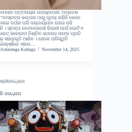
 ମୋହନ ପଟ୍ଟନାୟକ ଉପସ୍ଥାପନା: ଅମୃତେଶ
“ବାସ୍ତବତା କଳ୍ପନା ଠାରୁ ପୃଥକ୍ ରହିକି କେବେ
ାଜରେ ଦର୍ପଣ ପରି ଦଣ୍ଡାୟମାନ ହୋଇ ରହି
ନି । ସ୍ବଳ୍ପ ବେତନଭୋଗୀ କିରାଣୀ ପାଇଁ ଗୋଟିଏ
ଟ୍ ହରେଇବା ନିଶ୍ଚିତ ଭାବରେ ତାଙ୍କ ପ୍ରତି
ଢ଼ ସହାନୁଭୂତି ଆଣିବ । ହେଲେ ପରିସ୍ଥିତି
୍ରେକ୍ଷୀରେ ଏହାର…
Antaranga Kalinga
November 14, 2025
ଶ୍ରୀଜଗନ୍ନାଥ
ଳି ଜଗନ୍ନାଥ