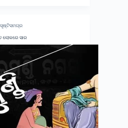
ସୃଷ୍ଟିସମଗ୍ର
 ତ ଲୋକରେ ସାର