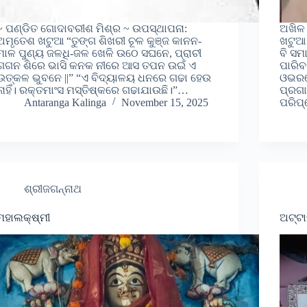
~ ପଣ୍ଡିତ ଗୋଦାବରୀଶ ମିଶ୍ର ~ ଉପସ୍ଥାପନା:
ଅଖିଳ
ଅମୃତେଶ ଖଟୁଆ “ତୁଙ୍ଗ ଶିଖରୀ ଚୂଳ କୁଞ୍ଜ କାନନ-
ଖଟୁଆ 
ମାଳ ପୁଣ୍ୟ ଜଳଧି-ଜଳ ଖେଳି ଉଠେ ସଘନେ, ପ୍ରାଚୀ
ବି ସମ
ଗଗନ ଶିରେ ଭାସି କନକ ନୀରେ ଆସ ତପନ ଉଇଁ ଏ
ପାରିବ
ଉତ୍କଳ ଭୁବନେ ||” “ଏ ବିଦ୍ୟାଳୟ ଧନରେ ଗଢା ହେଉ
ଓଭରକୋ
ନାହିଁ। ରକ୍ତମାଂସ ମସ୍ତିଷ୍କରେ ଗଢାଯାଉଛି।”…
ପ୍ରଗା
Antaranga Kalinga
November 15, 2025
ପରିପ
ଶ୍ରୀଜଗନ୍ନାଥ
ମହାଲକ୍ଷ୍ମୀ
ଅଟ୍ଟା