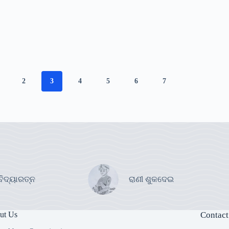
2
3
4
5
6
7
ବିଦ୍ୟାରତ୍ନ
ରାଣୀ ଶୁକଦେଇ
ut Us
Contact