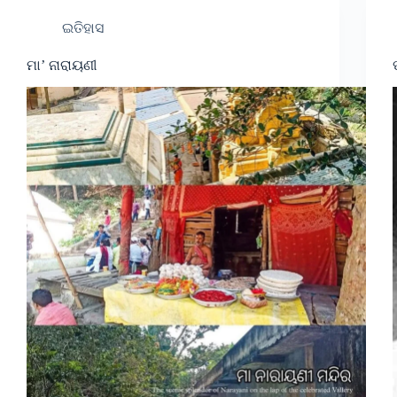
ଇତିହାସ
ମା’ ନାରାୟଣୀ