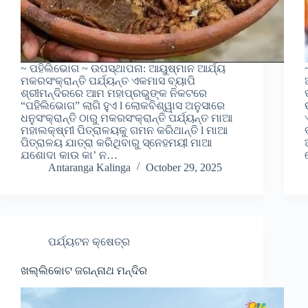
~ ପହିଲିଭୋଗ ~ ଉପସ୍ଥାପନା: ଆୟୁଷ୍ମାନ ଆର୍ଯ୍ୟ
ମକରସଂକ୍ରାନ୍ତି ପର୍ଯ୍ୟନ୍ତ ଏକମାସ ବ୍ୟାପି
ଶ୍ରୀମନ୍ଦିରରେ ଆମ ମହାପ୍ରଭୁଙ୍କ ନିକଟରେ
“ପହିଲିଭୋଗ” ଲାଗି ହୁଏ l ଲୋକବିଶ୍ୱାସ ଅନୁସାରେ
ଧନୁସଂକ୍ରାନ୍ତି ଠାରୁ ମକରସଂକ୍ରାନ୍ତି ପର୍ଯ୍ୟନ୍ତ ମାଆ
ମହାଲକ୍ଷ୍ମୀ ପିତ୍ରାଳୟକୁ ଗମନ କରିଥାନ୍ତି l ମାଆ
ପିତ୍ରାଳୟ ଯାତ୍ରା କରିଥିବାରୁ ସ୍ନେହମୟୀ ମାଆ
ଯଶୋଦା କାଉ କା’ ନ…
Antaranga Kalinga
October 29, 2025
ପର୍ଯ୍ୟଟନ କ୍ଷେତ୍ର
ଖଲ୍ଲିକୋଟ ଜଗନ୍ନାଥ ମନ୍ଦିର