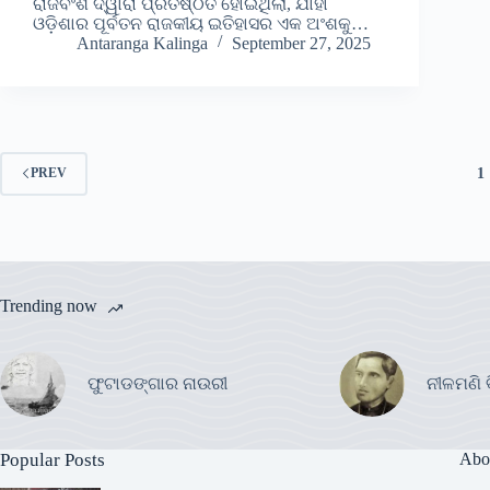
ରାଜବଂଶ ଦ୍ୱାରା ପ୍ରତିଷ୍ଠିତ ହୋଇଥିଲା, ଯାହା
ଓଡ଼ିଶାର ପୂର୍ବତନ ରାଜକୀୟ ଇତିହାସର ଏକ ଅଂଶକୁ…
Antaranga Kalinga
September 27, 2025
1
PREV
Trending now
ଫୁଟାଡଙ୍ଗାର ନାଉରୀ
ନୀଳମଣି 
Popular Posts
Abo