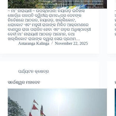
~ ମା’ ନାରାୟଣୀ ~ ଉପସ୍ଥାପନା: ନୟାଗଡ଼ ଇତିହାସ
ଖୋର୍ଦ୍ଧା ଗଜପତି ଦ୍ୱିତୀୟ ରାମଚନ୍ଦ୍ର ଦେବଙ୍କ
ନିର୍ଦେଶରେ ଆଠଗଡ, ନୟାଗଡ଼, ଖଲ୍ଲିକୋଟ,
ଧରାକୋଟ ଏବଂ ମହୁରୀ ରାଜାଙ୍କ ମିଳିତ ଆକ୍ରମଣରେ
ବାଣପୁର ରାଜା ପରାଜିତ ହେବା ଏବଂ ଗଡ଼ର ଅଧିଷ୍ଠାତ୍ରୀ
ଦେବୀ ମା’ ନାରାୟଣୀ ଆଠଗଡ଼ ଆଗମନ, ତଥା
ଖଲ୍ଲିକୋଟ ରାଜାଙ୍କ ଦ୍ୱାରା ସେଇ ପ୍ରଥମ…
Antaranga Kalinga
November 22, 2025
ପର୍ଯ୍ୟଟନ କ୍ଷେତ୍ର
ସର୍ପେଶ୍ୱର ମହାଦେବ