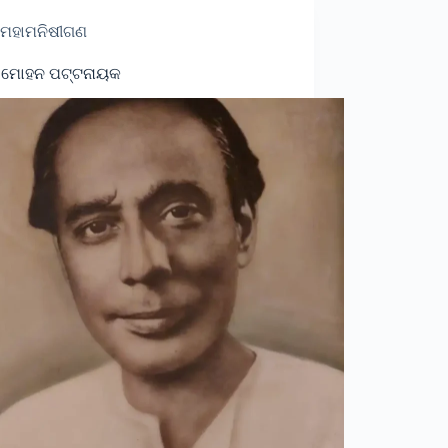
ମହାମନିଷୀଗଣ
 ମୋହନ ପଟ୍ଟନାୟକ