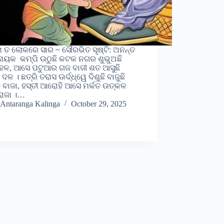
େ ତ ଲୋକରେ ସାର ~ ସୌରଭିତ ସୃଷ୍ଟି: ଅନନ୍ତ
ାୟକ କମ୍ପି ଉଠୁଛି କଟକ ନଗର ଶୁଭୁଅଛି
ହଳ, ଆସେ ପଟୁଆର ଗଜ ବାଜୀ ଶତ ଆସୁଛି
ଦଳ । ଛତ୍ରି ତରାସ ଊର୍ଦ୍ଧ୍ୱେ ଦିଶୁଛି ବାଜୁଛି
ବାଜା, ହସ୍ତୀ ଆରୋହି ଆସେ ମର୍କତ ଉତ୍କଳ
ରାଜା ।…
Antaranga Kalinga
October 29, 2025