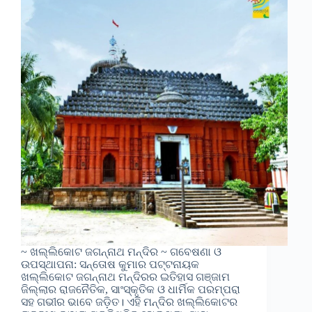
~ ଖଲ୍ଲିକୋଟ ଜଗନ୍ନାଥ ମନ୍ଦିର ~ ଗବେଷଣା ଓ
ଉପସ୍ଥାପନା: ସନ୍ତୋଷ କୁମାର ପଟ୍ଟନାୟକ
ଖଲ୍ଲିକୋଟ ଜଗନ୍ନାଥ ମନ୍ଦିରର ଇତିହାସ ଗଞ୍ଜାମ
ଜିଲ୍ଲାର ରାଜନୈତିକ, ସାଂସ୍କୃତିକ ଓ ଧାର୍ମିକ ପରମ୍ପରା
ସହ ଗଭୀର ଭାବେ ଜଡ଼ିତ। ଏହି ମନ୍ଦିର ଖଲ୍ଲିକୋଟର