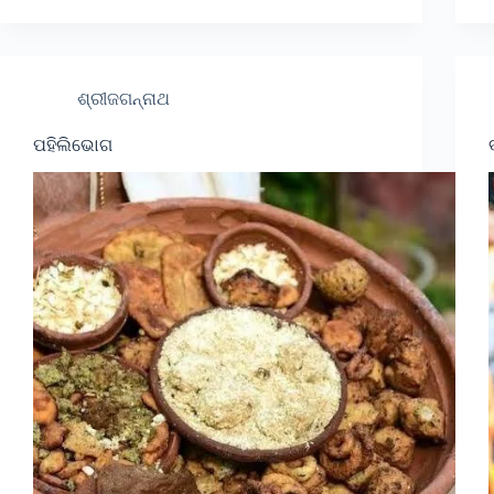
ଶ୍ରୀଜଗନ୍ନାଥ
ପହିଲିଭୋଗ