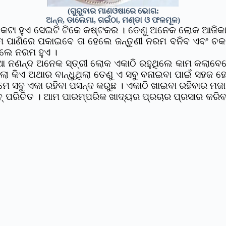
(ଗୁରୁବାର ମାଣଓଷାରେ ଭୋଗ:
ଅନ୍ନ, ଡାଲେମା, ଗଇଁଠା, ମଣ୍ଡା ଓ ଫଳମୂଳ)
କଟା ହୁଏ ସେଇଟି ଟିକେ କଷ୍ଟକର । ତେଣୁ ଅନେକ ଲୋକ ଆଜିକାଲି ସ
ପାଣିରେ ପକାଇବେ ତା ହେଲେ ଜନ୍ତୁଣୀ ନରମ ବନିବ ଏବଂ ଚକଟି
ାଇଲେ ନରମ ହୁଏ ।
ନଣନ୍ଦ ଅନେକ ସ୍ତ୍ରୀ ଲୋକ ଏକାଠି ରହୁଥିଲେ କାମ କଲାବେଳେ 
ୁଥିଲା କିଏ ଅଥାର ବାନ୍ଧୁଥିଲା ତେଣୁ ଏ ସବୁ ବନାଇବା ପାଇଁ ସହଜ 
ମେ ସବୁ ଏକା ରହିବା ପସନ୍ଦ କରୁଛ । ଏକାଠି ଖାଇବା ରହିବାର ମଜ
୍ ପରିଚିତ । ଆମ ପାରମ୍ପରିକ ଖାଦ୍ୟର ପ୍ରଚାର ପ୍ରସାର କରିବ