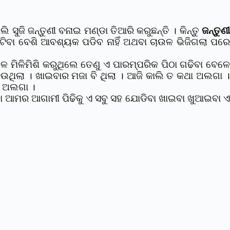
ୁଜି ଜନ୍ତୁଣୀ ବନାଇ ମଣ୍ଡା ତିଆରି କରୁଛନ୍ତି । କିନ୍ତୁ
ଜନ୍ତୁଣୀ
ବା ବେଶି ଆବଶ୍ୟକ ପଡିବ ନାହିଁ ଅଥବା ଚାଉଳ ଭିଜିଗଲା ପରେ
ମିଳିମିଶି କରୁଥିଲେ ତେଣୁ ଏ ପାରମ୍ପରିକ ପିଠା ଗଢିବା ବେଳେ
ହେଉଥିଲା । ଖାଇବାର ମଜା ବି ଥିଲା ।
ଆଜି କାଲି ତ କଥା ଅଲଗା ।
ା ଅଲଗା ।
ା ଆମର ଆଗାମୀ ପିଢିକୁ ଏ ସବୁ ସହ ଯୋଡିବା ଖାଇବା ଖୁଆଇବା ଏ