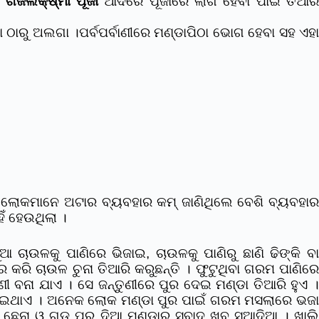
,
ଗଜଲକ୍ଷ୍ମୀ ପୂଜା
ଆଦିରେ ପୂଜାରେ ଲାଗି ହେବା ପାଇଁ ତିଆର
 ଠାରୁ ଅଲଗା ।
ପର୍ବପର୍ବାଣୀରେ ମଣ୍ଡାପିଠା ଭୋଗ ହେବା ସହ ଏହ
ଲୋକମାନେ ଅଟାର ବ୍ୟବହାର କମ୍ ଜାଣିଥିଲେ ବେଶି ବ୍ୟବହାର
ିଁ ହେଉଥିଲା ।
ଚାଉଳକୁ ପାଣିରେ ଭିଜାଇ, ଚାଉଳକୁ ପାଣିରୁ ଛାଣି ଢିଙ୍କି ବା
 କରି ଚାଉଳ ଚୁନା ତିଆରି କରୁଛନ୍ତି । ଫୁଟୁଥିବା ଗରମ ପାଣିରେ
 ବନା ଯାଏ । ସେ ଜନ୍ତୁଣୀରେ ପୁର ଦେଇ ମଣ୍ଡା ତିଆରି ହୁଏ ।
ଝାଯାଇଥାଏ । ଅନେକ ଲୋକ ମଣ୍ଡା ପୁର ପାଇଁ ଗରମ ମସଲାରେ ଭଜା
 ଛେନା ଓ ଗୁଡ ପୁର ଦିଆ ମଣ୍ଡାର ସ୍ବାଦ ଖୁବ୍ ସୁଆଦିଆ ।
ଖାଲି