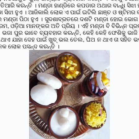
ି ତିଆରି କରନ୍ତି ।
ମଣ୍ଡା ହାଣ୍ଡିରେ କପଡାର ଅଥାର ବାନ୍ଧି ସିଝା ହ
ଡା ସିଝା ହୁଏ । ଆଜିକାଲି ଲୋକ ଏ ପାଇଁ ଇଟିଲି ଛାଞ୍ଚ ଓ ଷ୍ଟିମର 
ରରେ ମଣ୍ଡା ପିଠା ହୁଏ । ସୁଦଶାବ୍ରତରେ ଦଶଟି ମଣ୍ଡା ହୋଇ ଭୋଗ
ରମ, ଓଡ଼ିଆ ମାନଙ୍କର ଅତି ପ୍ରିୟ ।
ଏହି ମଣ୍ଡା ବି ବିଭିନ୍ନ ପ
ୁ ଭଜା ପୁର ଭାବେ ବ୍ୟବହାର କରନ୍ତି, କେହି କେହି ଫେଶିକୁ ଭାଜି
 ହୋଇଥାଏ ଯାହା ଦେହ ପାଇଁ ଖୁବ୍ ଭଲ ତେଲ, ଘିଅ ନ ଥାଏ ତା ସହ
ନେକ ଲୋକ ପସନ୍ଦ କରନ୍ତି ।