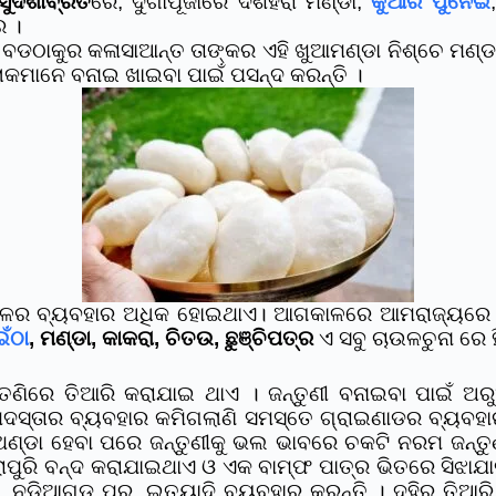
ସୁଦଶାବ୍ରତ
ରେ, ଦୁର୍ଗାପୂଜାରେ ଦଶହରା ମଣ୍ଡା,
କୁଆଁର ପୁନେଇଁ
େ ।
ଡଠାକୁର କଳାସାଆନ୍ତ ତାଙ୍କର ଏହି ଖୁଆମଣ୍ଡା ନିଶ୍ଚେ ମଣ୍ଡା
ଲୋକମାନେ ବନାଇ ଖାଇବା ପାଇଁ ପସନ୍ଦ କରନ୍ତି ।
 ଚାଉଳର ବ୍ୟବହାର ଅଧିକ ହୋଇଥାଏ। ଆଗକାଳରେ ଆମରାଜ୍ୟରେ 
ଁଠା
, ମଣ୍ଡା, କାକରା, ଚିତଉ, ଛୁଞ୍ଚିପତ୍ର
ଏ ସବୁ ଚାଉଳଚୁନା ରେ ହ
ଣିରେ ତିଆରି କରାଯାଇ ଥାଏ । ଜନ୍ତୁଣୀ ବନାଇବା ପାଇଁ ଅରୁଆ 
ହେମଦସ୍ତାର ବ୍ୟବହାର କମିଗଲାଣି ସମସ୍ତେ ଗ୍ରାଇଣାଡର ବ୍ୟବହାର
ଣ୍ଡା ହେବା ପରେ ଜନ୍ତୁଣୀକୁ ଭଲ ଭାବରେ ଚକଟି ନରମ ଜନ୍ତୁଣୀ
ପୁରାପୁରି ବନ୍ଦ କରାଯାଇଥାଏ ଓ ଏକ ବାମ୍ଫ ପାତ୍ର ଭିତରେ ସି
 ନଡିଆଗୁଡ ପୁର, ଇତ୍ୟାଦି ବ୍ୟବହାର କରନ୍ତି । ଦହିରୁ ତିଆରି