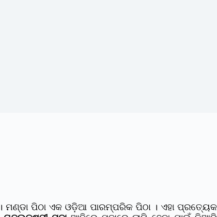
ଣ୍ଡା ପିଠା ଏକ ଓଡ଼ିଆ ପାରମ୍ପରିକ ପିଠା । ଏହା ପ୍ରତ୍ୟେକ