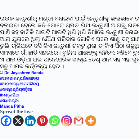
ଚାଉଳ ଜନ୍ତୁଣୀରୁ ମଣ୍ଡା ବନାଇବା ପାଇଁ ଜନ୍ତୁଣୀକୁ ଭଲଭାବେ ଚ
ବନାଇବା ବେଳେ ଜଦି ଗୋଟେ ଚାମଚ ଘିଅ ଜନ୍ତୁଣୀ ଆଗରୁ ଗରମ 
ପାଣି ସହ ବାଟିକି ଆଉଟି ଆଉଟି ଧିପି ଧିପି ନିଆଁରେ ଜନ୍ତୁଣୀ ବନ
ଆଗ ଯୁଗରେ ଥିଲା ଯୌଥ ପରିବାର ଗୋଟିଏ ଘରେ ଶାଶୁ ବହୂ ଯାଆ 
ଚୁଲି ଚାରିପଟେ ବସି କିଏ ଜନ୍ତୁଣୀ ଚକଟୁ ଥିଲା ତ କିଏ ପିଠା ଗଢ
ସମସ୍ତେ ଗାଁ ଛାଡି ସହରରେ। ବୁଢିମା ଆଈଙ୍କୁ କହିଲେ କହିବେ ତୁ
ଏ ଆମ ଓଡ଼ିଆ ଘର ପାରମ୍ପରିକ ଖାଦ୍ୟ ତେଣୁ ଆମ ସହ ଏହା ଖୁବ
ସବୁ ଆମର କର୍ତ୍ତବ୍ୟ ହେଉ ।
© Dr. Jayashree Nanda
#ଆମପାରମ୍ପରିକଖାଦ୍ୟ
#ଆମଖାଦ୍ୟଆମପରିଚୟ
#ଖାଦ୍ୟପ୍ରିୟଓଡ଼ିଆ
#ମଣ୍ଡାପିଠା
#ସିଝାମଣ୍ଡା
Manda Pitha
Spread the love