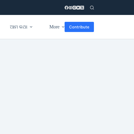
ଆମ କଥା
More
Contribute