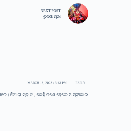
NEXT
POST
ତୁଳସୀ ପୂଜା
MARCH 18, 2023 / 3:43 PM
REPLY
ୀରେ। ନିଆରା ସ୍ଵାଦ , କେହି ଜଣେ ହେଲେ ଅସ୍ବୀକାର