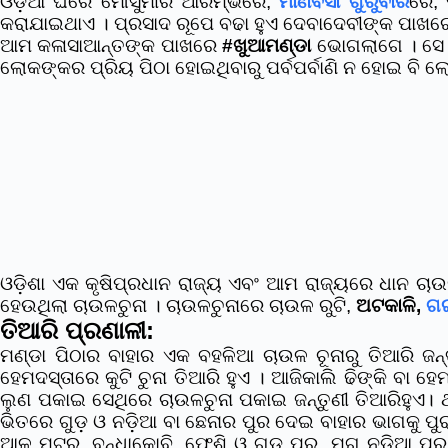
ଓଡ଼ିଆ ଘରେ ମୌସୁମୀର ଆରମ୍ଭରେ,
ମାଣବସା ଗୁରୁବାର
ରେ,
କରାଯାଇଥାଏ । ପ୍ରସାଦ ରୂପେ ବଢା ହୁଏ ଦେବାଦେବୀଙ୍କ ପାଖର
ଆମ କଳାସାଆନ୍ତଙ୍କ ପାଖରେ
#ଖୁଆମଣ୍ଡା
ଭୋଗଲାଗେ । ସେ ବ
ଲୋକଙ୍କର ପ୍ରିୟ ପିଠା ହୋଇଥିବାରୁ ପର୍ବପର୍ବାଣି ନ ହୋଇ ବି 
ଓଡ଼ିଶା ଏକ କୃଷିପ୍ରଧାନ ରାଜ୍ୟ ଏବଂ ଆମ ରାଜ୍ୟରେ ଧାନ
ହେଉଥିଲା ଚାଉଳଚୁନା । ଚାଉଳଚୁନାରେ ଚାଉଳ ରୁଟି,
ଅଟକାଳି,
ଗଇ
ତିଆରି ପ୍ରଣାଳୀ:
ମଣ୍ଡା ପିଠାର ବାହାର ଏକ ବହଳିଆ ଚାଉଳ ଚୂନାରୁ ତିଆରି ଜନ୍ତ
ହେମଦସ୍ତାରେ କୁଟି ଚୁନା ତିଆରି ହୁଏ । ଆଜିକାଲି ଢିଙ୍କି ବା 
ଲୁଣ ପକାଇ ସେଥିରେ ଚାଉଳଚୁନା ପକାଇ ଜନ୍ତୁଣୀ ତିଆରିହୁଏ। ଥ
ଭିତରେ ଗୁଡ଼ ଓ ନଡ଼ିଆ ବା ଛେନାର ପୁର ଦେଇ ବାହାର ଭାଗକୁ 
ଆଳୁ ମଟର, ବନ୍ଧାକୋବି, ଫେଶି ଓ ଗୁଡ ପୁର, ମୁଗ ନଡିଆ ପୁର,