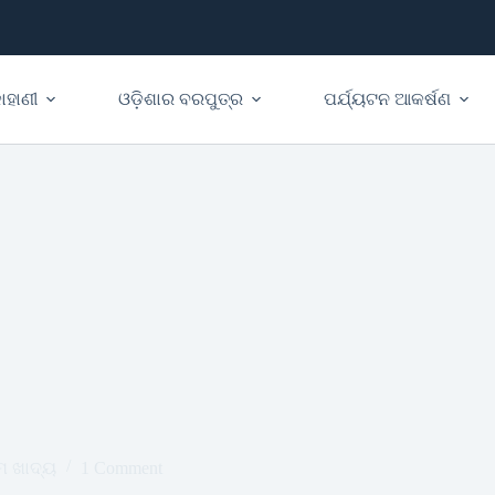
ାହାଣୀ
ଓଡ଼ିଶାର ବରପୁତ୍ର
ପର୍ଯ୍ୟଟନ ଆକର୍ଷଣ
 ଖାଦ୍ୟ
1 Comment