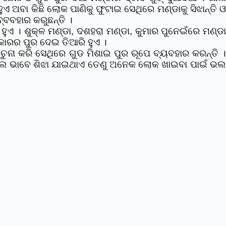
ୁଏ ଅବା କିଛି ଲୋକ ପାଣିକୁ ଫୁଟାଇ ସେଥିରେ ମଣ୍ଡାକୁ ସିଝାନ୍ତି 
ବ୍ବବହାର କରୁଛନ୍ତି ।
 ହୁଏ ।
ଶୁକ୍ଳ ମଣ୍ଡା, ଦଶହରା ମଣ୍ଡା, କୁମାର ପୁନେଇଁରେ ମଣ୍ଡ
୍ରକାରର ପୁର ଦେଇ ତିଆରି ହୁଏ ।
 ଚୁନା କରି ସେଥିରେ ଗୁଡ ମିଶାଇ ପୁର ରୂପେ ବ୍ୟବହାର କରନ୍ତି ।
ିତ ଭଲ ଭାବେ ଶିଝା ଯାଇଥାଏ ତେଣୁ ଅନେକ ଲୋକ ଖାଇବା ପାଇଁ ଭଲ