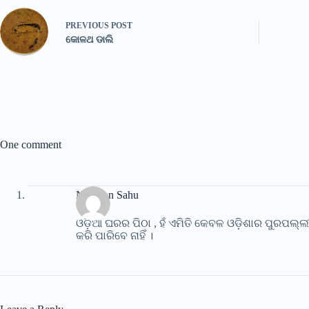
PREVIOUS
POST
କୋଳଥ ଡାଲି
One comment
Niranjan Sahu
ଓଡ଼ିଆ ଘରର ପିଠା , ହଁ ଏମିତି କେବଳ ଓଡ଼ିଶାର ପୁରପଲ୍ଲ
କରି ପାରିବେ ନାହିଁ ।