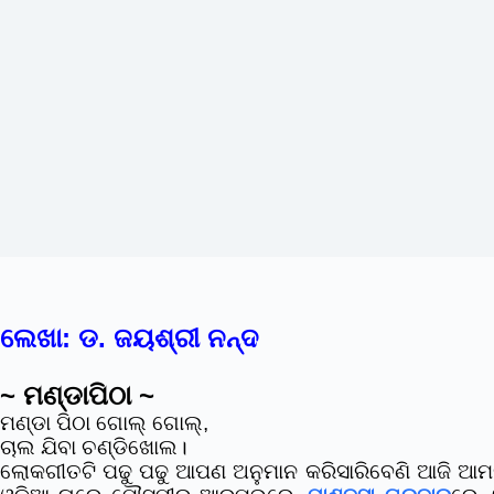
ଲେଖା: ଡ. ଜୟଶ୍ରୀ ନନ୍ଦ
~ ମଣ୍ଡାପିଠା ~
ମଣ୍ଡା ପିଠା ଗୋଲ୍ ଗୋଲ୍,
ଚାଲ ଯିବା ଚଣ୍ଡିଖୋଲ।
ଲୋକଗୀତଟି ପଢୁ ପଢୁ ଆପଣ ଅନୁମାନ କରିସାରିବେଣି ଆଜି ଆମର