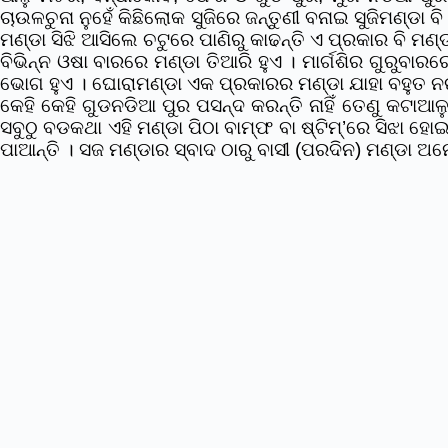
ଚାଉଳଚୁନା ନୁହେଁ କିଛିଲୋକ ସୁଜିରେ ଜନ୍ତୁଣୀ ବନାଇ ସୁଜିମଣ୍ଡା ବ
ମଣ୍ଡା ସିଝି ଆସିଲେ ଚଟୁରେ ପାଣିରୁ କାଢନ୍ତି ଏ ପ୍ରକାର ବି ମଣ୍
ବିଭିନ୍ନ ଓଷା ବାରରେ ମଣ୍ଡା ତିଆରି ହୁଏ । ମାର୍ଗଶିର ଗୁରୁବା
ଭୋଗ ହୁଏ । ଘୋରାମଣ୍ଡା ଏକ ପ୍ରକାରର ମଣ୍ଡା ଯାହା ବହୁତ ନ
କେହି କେହି ଗୁଡନଡିଆ ପୁର ପସନ୍ଦ କରନ୍ତି ନାହିଁ ତେଣୁ କଟାଆଳ
ସବୁଠୁ ବଡକଥା ଏହି ମଣ୍ଡା ପିଠା ବାମ୍ଫ ବା ଷ୍ଟିମ୍’ରେ ସିଝା
ପାଆନ୍ତି । ସଜ ମଣ୍ଡାର ସ୍ବାଦ ଠାରୁ ବାସୀ (ପରଦିନ) ମଣ୍ଡା ଅ