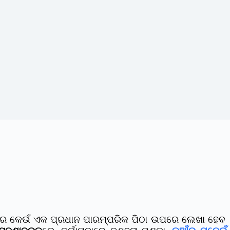
 କେଉଁ ଏକ ପ୍ରଧାନ ପାରମ୍ପରିକ ପିଠା ଉପରେ ଲେଖା ହେବ । ମ