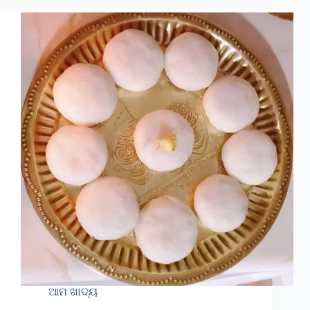
ଆମ ଖାଦ୍ୟ