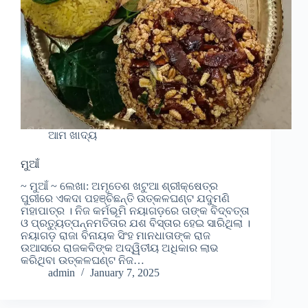
ଆମ ଖାଦ୍ୟ
ମୁଆଁ
~ ମୁଆଁ ~ ଲେଖା: ଅମୃତେଶ ଖଟୁଆ ଶ୍ରୀକ୍ଷେତ୍ର
ପୁରୀରେ ଏକଦା ପହଞ୍ଚିଛନ୍ତି ଉତ୍କଳଘଣ୍ଟ ଯଦୁମଣି
ମହାପାତ୍ର । ନିଜ କର୍ମଭୂମି ନୟାଗଡ଼ରେ ତାଙ୍କ ବିଦ୍‍ବତ୍ତା
ଓ ପ୍ରତ୍ୟୁତ୍ପନ୍ନମତିତାର ଯଶ ବିସ୍ତାର ହେଇ ସାରିଥିଲା ।
ନୟାଗଡ଼ ରାଜା ବିନାୟକ ସିଂହ ମାନଧାତାଙ୍କ ରାଜ
ଉଆସରେ ରାଜକବିଙ୍କ ଅଦ୍ୱିତୀୟ ଅଧିକାର ଲାଭ
କରିଥିବା ଉତ୍କଳଘଣ୍ଟ ନିଜ…
admin
January 7, 2025