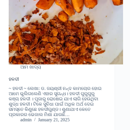
ଆମ ଖାଦ୍ୟ
ହଳଦୀ
~ ହଳଦୀ ~ ଲେଖା: ଡ. ଜୟଶ୍ରୀ ନନ୍ଦ କାମଚୋର ହୋଇ
ଆମେ ଭୁଲିଗଲେଣି ଏହାର ସୁଗନ୍ଧ। ହଳଦୀ ଗୁରୁଗୁରୁ
କଞ୍ଚା ହଳଦୀ । ପୂଜାରୁ ରୋଷେଇ ଯାଏ ଲାଗି ହେଉଥିବା
ଶୁଦ୍ଧ ହଳଦୀ। ଟିକେ ସୁବିଧା ପାଇଁ ଅଧିକ ଅର୍ଥ ଦେଇ
ସମସ୍ତେ କିଣୁଛେ ହଳଦୀଗୁଣ୍ଡ। ଶୁଣାଯାଏ କେତେ
ପ୍ରକାରର ଭେଜାଲ ମିଶା ଯାଉଛି…
admin
January 21, 2025