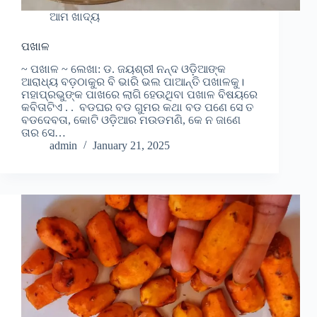
ଆମ ଖାଦ୍ୟ
ପଖାଳ
~ ପଖାଳ ~ ଲେଖା: ଡ. ଜୟଶ୍ରୀ ନନ୍ଦ ଓଡ଼ିଆଙ୍କ
ଆରାଧ୍ୟ ବଡ଼ଠାକୁର ବି ଭାରି ଭଲ ପାଆନ୍ତି ପଖାଳକୁ।
ମହାପ୍ରଭୁଙ୍କ ପାଖରେ ଲାଗି ହେଉଥିବା ପଖାଳ ବିଷୟରେ
କବିତାଟିଏ . . ବଡଘର ବଡ ଗୁମର କଥା ବଡ ପଣେ ସେ ତ
ବଡଦେବତା, କୋଟି ଓଡ଼ିଆର ମଉଡମଣି, କେ ନ ଜାଣେ
ତାର ସେ…
admin
January 21, 2025