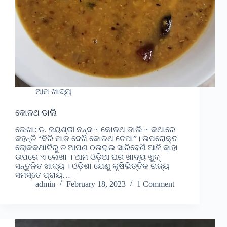
ଆମ ଖାଦ୍ୟ
କୋଳଥ ଡାଲି
ଲେଖା: ଡ. ଜୟଶ୍ରୀ ନନ୍ଦ ~ କୋଳଥ ଡାଲି ~ କଥାରେ
କହନ୍ତି “ବିରି ମାଡ ଦେଖି କୋଳଥ ଚେପା”। ଉପରୋକ୍ତ
ଲୋକକଥାଟିରୁ ତ ଆପଣ ଠଉରାଇ ସାରିବେଣି ଆଜି କାହା
ଉପରେ ଏ ଲେଖା । ଆମ ଓଡ଼ିଆ ଘର ଖାଦ୍ୟ ଖୁବ୍
ସନ୍ତୁଳିତ ଖାଦ୍ୟ । ଓଡ଼ିଶା ଯେଣୁ କୃଷିଭିତ୍ତିକ ରାଜ୍ୟ
ସମସ୍ତେ ପ୍ରାୟ…
admin
February 18, 2023
1 Comment