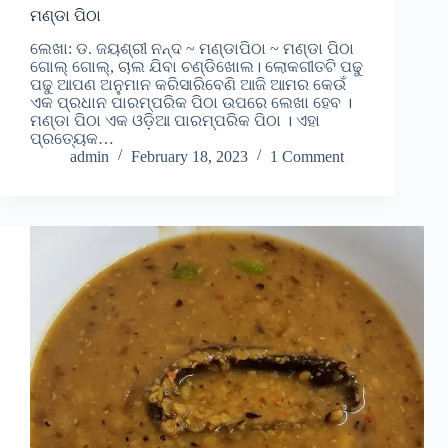
ମଣ୍ଡା ପିଠା
ଲେଖା: ଡ. ଜୟଶ୍ରୀ ନନ୍ଦ ~ ମଣ୍ଡାପିଠା ~ ମଣ୍ଡା ପିଠା
ଗୋଲ୍ ଗୋଲ୍, ଚାଲ ଯିବା ଚଣ୍ଡିଖୋଲ। ଲୋକଗୀତଟି ପଢୁ
ପଢୁ ଆପଣ ଅନୁମାନ କରିସାରିବେଣି ଆଜି ଆମର କେଉଁ
ଏକ ପ୍ରଧାନ ପାରମ୍ପରିକ ପିଠା ଉପରେ ଲେଖା ହେବ ।
ମଣ୍ଡା ପିଠା ଏକ ଓଡ଼ିଆ ପାରମ୍ପରିକ ପିଠା । ଏହା
ପ୍ରତ୍ୟେକ…
admin
February 18, 2023
1 Comment