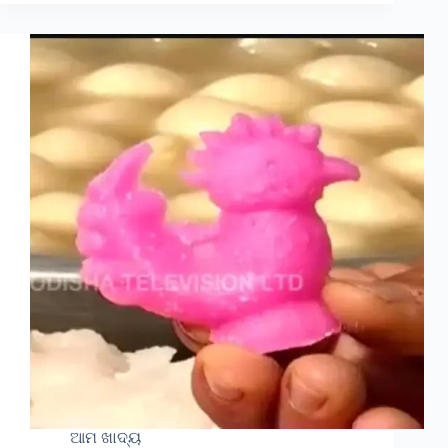
ଆମ ଖାଦ୍ୟ