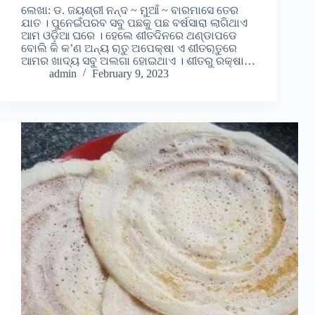
ଲେଖା: ଡ. ଜୟଶ୍ରୀ ନନ୍ଦ ~ ମୁଆଁ ~ ବାରମାସେ ତେର
ଯାତ । ପୁନେଇଁପରବ ସବୁ ପଛକୁ ପଛ ବର୍ଷସାରା ଲାଗିଥାଏ
ଆମ ଓଡ଼ିଆ ଘରେ । ହେଲେ ଶୀତଦିନରେ ଥଣ୍ଡାପଡେ
ବୋଲି କି କ’ଣ ଅନ୍ୟ ୠତୁ ଅପେକ୍ଷା ଏ ଶୀତୠତୁରେ
ଆମର ଖାଦ୍ୟ ସବୁ ଅଲଗା ହୋଇଥାଏ । ଶୀତରୁ ରକ୍ଷା…
admin
February 9, 2023