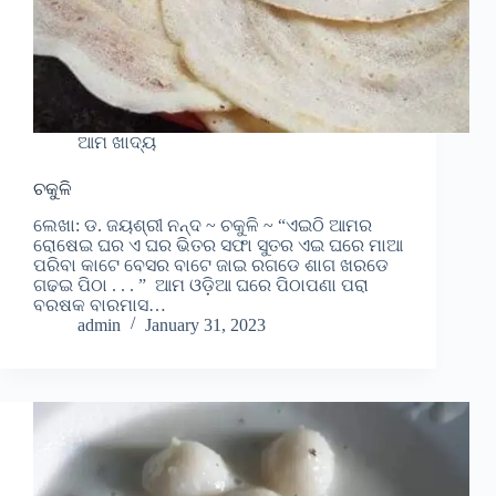
ଆମ ଖାଦ୍ୟ
ଚକୁଳି
ଲେଖା: ଡ. ଜୟଶ୍ରୀ ନନ୍ଦ ~ ଚକୁଳି ~ “ଏଇଠି ଆମର
ରୋଷେଇ ଘର ଏ ଘର ଭିତର ସଫା ସୁତର ଏଇ ଘରେ ମାଆ
ପରିବା କାଟେ ବେସର ବାଟେ ଜାଇ ରଗଡେ ଶାଗ ଖରଡେ
ଗଢଇ ପିଠା . . . ” ଆମ ଓଡ଼ିଆ ଘରେ ପିଠାପଣା ପରା
ବରଷକ ବାରମାସ…
admin
January 31, 2023