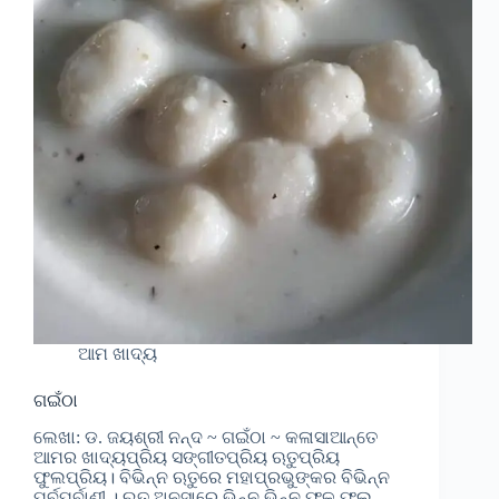
ଆମ ଖାଦ୍ୟ
ଗଇଁଠା
ଲେଖା: ଡ. ଜୟଶ୍ରୀ ନନ୍ଦ ~ ଗଇଁଠା ~ କଳାସାଆନ୍ତେ
ଆମର ଖାଦ୍ୟପ୍ରିୟ ସଙ୍ଗୀତପ୍ରିୟ ଋତୁପ୍ରିୟ
ଫୁଲପ୍ରିୟ। ବିଭିନ୍ନ ଋତୁରେ ମହାପ୍ରଭୁଙ୍କର ବିଭିନ୍ନ
ପର୍ବପର୍ବାଣୀ । ଋତୁ ଅନୁସାରେ ଭିନ୍ନ ଭିନ୍ନ ଫଳ ଫୁଲ