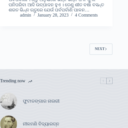
ପନିପରିବା ଆଦି ଉତ୍ପାଦନ ହୁଏ । ତେଣୁ ଶୀତ ବର୍ଷା ବସନ୍ତ
ଶରତ ଭିନ୍ନ ଋତୁରେ ଯେଉଁ ପର୍ବପର୍ବାଣି ପାଳନ…
admin
January 28, 2023
4 Comments
NEXT
Trending now
ଫୁଟାଡଙ୍ଗାର ନାଉରୀ
ନୀଳମଣି ବିଦ୍ୟାରତ୍ନ