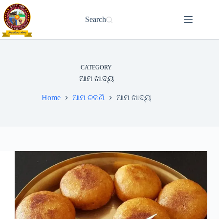
Skip
to
Search
content
CATEGORY
ଆମ ଖାଦ୍ୟ
Home
ଆମ ଚଳଣି
ଆମ ଖାଦ୍ୟ