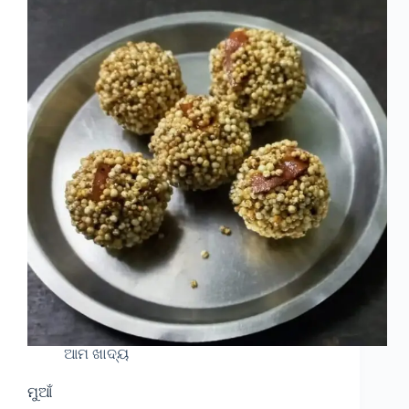
ଆମ ଖାଦ୍ୟ
ମୁଆଁ