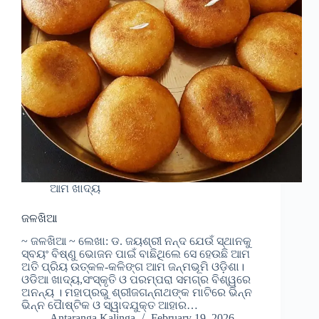
ଆମ ଖାଦ୍ୟ
ଜଳଖିଆ
~ ଜଳଖିଆ ~ ଲେଖା: ଡ. ଜୟଶ୍ରୀ ନନ୍ଦ ଯେଉଁ ସ୍ଥାନକୁ
ସ୍ବୟଂ ବିଷ୍ଣୁ ଭୋଜନ ପାଇଁ ବାଛିଥିଲେ ସେ ହେଉଛି ଆମ
ଅତି ପ୍ରିୟ ଉତ୍କଳ-କଳିଙ୍ଗ ଆମ ଜନ୍ମଭୂମି ଓଡ଼ିଶା।
ଓଡିଆ ଖାଦ୍ୟ,ସଂସ୍କୃତି ଓ ପରମ୍ପରା ସମଗ୍ର ବିଶ୍ୱରେ
ଅନନ୍ୟ । ମହାପ୍ରଭୁ ଶ୍ରୀଜଗନ୍ନାଥଙ୍କ ମାଟିରେ ଭିନ୍ନ
ଭିନ୍ନ ପୈାଷ୍ଟିକ ଓ ସ୍ୱାଦଯୁକ୍ତ ଆହାର…
Antaranga Kalinga
February 19, 2026