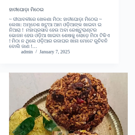
ହାତୀଘୋଡ଼ା ମିଠେଇ
~ ଦୀପାବଳୀରେ ଖେଳଣା ମିଠା: ହାତୀଘୋଡ଼ା ମିଠେଇ ~
ଲେଖା: ଅମୃତେଶ ଖଟୁଆ ଆମ ଓଡ଼ିଆଙ୍କ ଖାଇବା ଇ
ନିଆରା ! ମହାପ୍ରସାଦ ହେଉ ଅବା ରେଷ୍ଟୁରାଣ୍ଟର
ଭୋଜନ ହେଉ ଓଡ଼ିଆ ଖାଇବା ଶେଷକୁ ଲୋଡ଼େ ମିଠା ଟିକିଏ
! ମିଠା ନ ଥିଲେ ଓଡ଼ିଆର ରଜାଘର ଖାନା ମୋଟେ ରୁଚିବନି
ବୋଲି ଜାଣ !…
admin
January 7, 2025