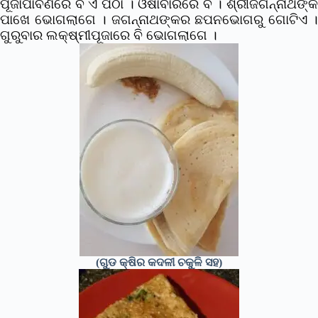
ପୂଜାପାର୍ବଣରେ ବି ଏ ପିଠା । ଓଷାବାରରେ ବି । ଶ୍ରୀଜଗନ୍ନାଥଙ୍କ
ପାଖେ ଭୋଗଲାଗେ । ଜଗନ୍ନାଥଙ୍କର ଛପନଭୋଗରୁ ଗୋଟିଏ ।
ଗୁରୁବାର ଲକ୍ଷ୍ମୀପୂଜାରେ ବି ଭୋଗଲାଗେ ।
(ଗୁଡ କ୍ଷିର କଦଳୀ ଚକୁଳି ସହ)