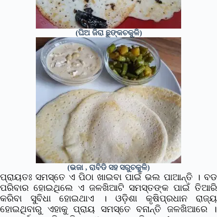
(ଘିଅ ଜିରା ଛୁଙ୍କଚକୁଳି)
(ଭଜା , ରାବିଡି ସହ ସରୁଚକୁଳି)
ପ୍ରାୟତଃ ସମସ୍ତେ ଏ ପିଠା ଖାଇବା ପାଇଁ ଭଲ ପାଆନ୍ତି । ବଡ
ପରିବାର ହୋଇଥିଲେ ଏ ଜଳଖିଆଟି ସମସ୍ତଙ୍କ ପାଇଁ ତିଆରି
କରିବା ସୁବିଧା ହୋଇଥାଏ । ଓଡ଼ିଶା କୃଷିପ୍ରଧାନ ରାଜ୍ୟ
ହୋଇଥିବାରୁ ଏହାକୁ ପ୍ରାୟ ସମସ୍ତେ ବନାନ୍ତି ଜଳଖିଆରେ ।