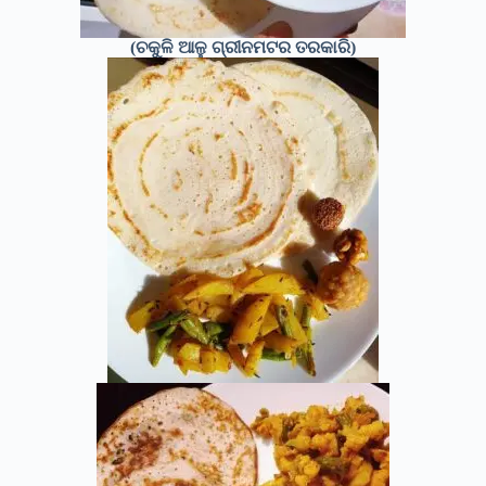
(ଚକୁଳି ଆଳୁ ଗ୍ରୀନମଟର ତରକାରି)