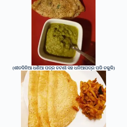
(ଶୀତଦିନିଆ ଧଣିଆ ପତ୍ର ଚଟଣୀ ସହ ଧନିଆପତ୍ର ପଡି ଚକୁଳି)