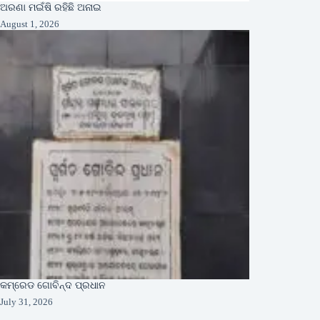
ଅରଣା ମଇଁଷି ରହିଛି ଅନାଇ
August 1, 2026
କମ୍ରେଡ ଗୋବିନ୍ଦ ପ୍ରଧାନ
July 31, 2026