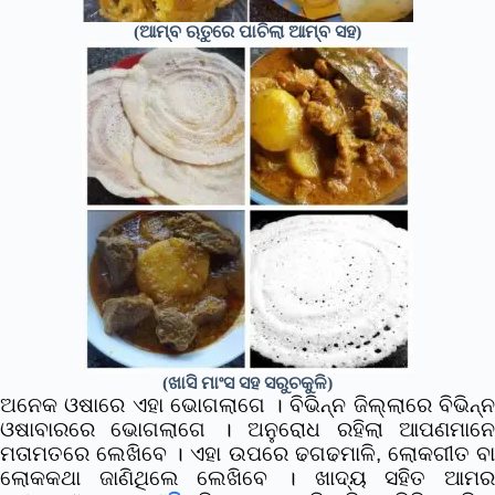
(ଆମ୍ବ ଋତୁରେ ପାଚିଲା ଆମ୍ବ ସହ)
(ଖାସି ମାଂସ ସହ ସରୁଚକୁଳି)
ଅନେକ ଓଷାରେ ଏହା ଭୋଗଲାଗେ । ବିଭିନ୍ନ ଜିଲ୍ଲାରେ ବିଭିନ୍ନ
ଓଷାବାରରେ ଭୋଗଲାଗେ । ଅନୁରୋଧ ରହିଲା ଆପଣମାନେ
ମତାମତରେ ଲେଖିବେ । ଏହା ଉପରେ ଢଗଢମାଳି, ଲୋକଗୀତ ବା
ଲୋକକଥା ଜାଣିଥିଲେ ଲେଖିବେ । ଖାଦ୍ୟ ସହିତ ଆମର