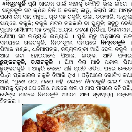
#ସରୁ
ଚକୁଳି
ପୁଣି ଖାଇବା ପାଇଁ କାହାକୁ କେମିତି ଭଲ ଲାଗେ 
ସରୁଚକୁଳି ସହ କ୍ଷିର ଚିନି ଓ କଦଳୀ;
ଲଡୁ, ଜିଲାପି ସହ;
ଆମ୍
ପଣସ ରସ ସହ;
ମହୁଆ, ଗୁଡ ସହ ଚକୁଳି;
ଭଜା, ତରକାରି, ସନ୍ତୁଳ
ସାଙ୍ଗେ ଚକୁଳି;
ଚକୁଳି ମଟର ତରକାରି ବା ଘୁଗୁନି;
ସବୁଠୁ ବେଶି
ସୁଆଦ ଖାସିମାଂସ ସହ ଚକୁଳି;
ଆଚାର, ଚଟଣୀ (ନଡିଆ, ଚିନାବାଦାମ,
ଧଣିଆ) ସହ ଇତ୍ୟାଦି ଇତ୍ୟାଦି ।
ପୁଣି ୠତୁ ଅନୁସାରେ ତାଳ
ସମୟରେ ତାଳଚକୁଳି, ନିମ୍ବଫୁଲ ସମୟରେ
ନିମ୍ବଚକୁଳି
ପିଆଜ ଷଣ୍ଢା, ଧନିଆପତ୍ର, କଞ୍ଚାଲଙ୍କା ଆଦି ଦେଇ ଚକୁଳି ।
ଆଣ ଖଟା ହୋଇଗଲେ ପିଆଜ, ଲଙ୍କା ଆଦି ପକାଇ
ଛୁଙ୍କଚକୁଳି, ବାସୀଚକୁଳି
।
ଘିଅ ଜିରା ଆଦି ପକାଇ ଘି
ଛୁଙ୍କଚକୁଳି ।
ଆହୁରି କେତେ ଅଛି ପ୍ରତି ଓଡିଆ ଘରେ କେତେ
ଭିନ୍ନ ପ୍ରକାରର ଚକୁଳି ତିଆରି ହୁଏ ।
ଓଡ଼ିଆରେ ଗୋଟିଏ କଥା
ଅଛି,
“ପୁଷେ ଖଇ, ମାଘେ ଦହି, ଚଇତେ ନିମଚକୁଳି ଖାଇ।”
ଏହା
ଆମକୁ ସୂଚାଏ ଯେ ପୌଷ ମାସରେ ଖଇ ଓ ମାଘ ମାସରେ ଦହି ପରି,
ଚୈତ୍ର ମାସରେ ନିମଚକୁଳି ଖାଇବା ଆମ ସ୍ବାସ୍ଥ୍ୟ ପକ୍ଷେ
ହିତକର ।