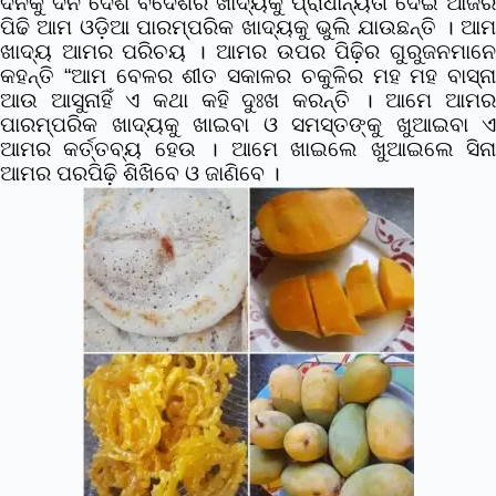
ଦିନକୁ ଦିନ ଦେଶ ବିଦେଶର ଖାଦ୍ୟକୁ ପ୍ରାଧାନ୍ୟତା ଦେଇ ଆଜିର
ପିଢି ଆମ ଓଡ଼ିଆ ପାରମ୍ପରିକ ଖାଦ୍ୟକୁ ଭୁଲି ଯାଉଛନ୍ତି । ଆମ
ଖାଦ୍ୟ ଆମର ପରିଚୟ । ଆମର ଉପର ପିଢ଼ିର ଗୁରୁଜନମାନେ
କହନ୍ତି “ଆମ ବେଳର ଶୀତ ସକାଳର ଚକୁଳିର ମହ ମହ ବାସ୍ନା
ଆଉ ଆସୁନାହିଁ ଏ କଥା କହି ଦୁଃଖ କରନ୍ତି । ଆମେ ଆମର
ପାରମ୍ପରିକ ଖାଦ୍ୟକୁ ଖାଇବା ଓ ସମସ୍ତଙ୍କୁ ଖୁଆଇବା ଏ
ଆମର କର୍ତ୍ତବ୍ୟ ହେଉ । ଆମେ ଖାଇଲେ ଖୁଆଇଲେ ସିନା
ଆମର ପରପିଢ଼ି ଶିଖିବେ ଓ ଜାଣିବେ ।