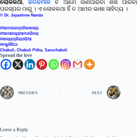
ଲୋକକଥା
,
ଢଗଢମାଳି
ବି ଆମେ ଜାଣିପାରିବା ଶିଖି ପାରିବ
ପରସ୍ପର ଠାରୁ । ଏ ଲୋକକଥା ହିଁ ତ ଆମର ଭାଷା ସାହିତ୍ୟ ।
© Dr. Jayashree Nanda
#ଆମପାରମ୍ପରିକଖାଦ୍ୟ
#ଆମଖାଦ୍ୟଆମପରିଚୟ
#ଖାଦ୍ୟପ୍ରିୟଓଡ଼ିଆ
#ଚକୁଳିପିଠା
Chakuli, Chakuli Pitha, Saruchakuli
Spread the love
PREVIOUS
NEXT
Leave a Reply