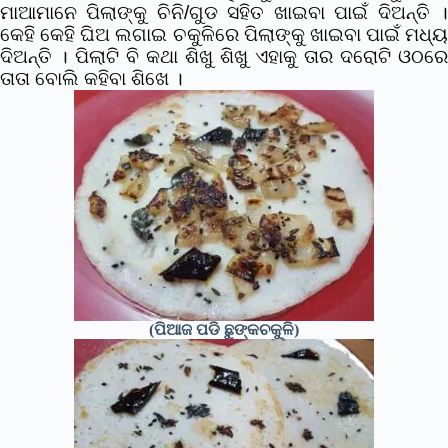
ମାଆମାନେ ପିଲାଙ୍କୁ ଚିନି/ଗୁଡ ସହିତ ଖାଇବା ପାଇଁ ଦିଅନ୍ତି ।
କେହି କେହି ଘିଅ ଲଗାଇ ଚକୁଳିରେ ପିଲାଙ୍କୁ ଖାଇବା ପାଇଁ ମଧ୍ୟ
ଦିଅନ୍ତି । ପିଲାଟି ବି କଥା ଶିଖୁ ଶିଖୁ ଏହାକୁ ତାର ଦରୋଟି ଓଠରେ
ତାତା ବୋଲି କହିବା ଶିଖେ ।
(ପିଆଜ ପଡି ଛୁଙ୍କଚକୁଳି)