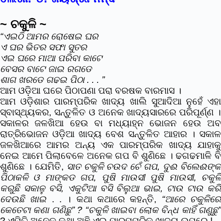
~ ଚକୁଳି ~
“ଏଇଠି ଆମର ରୋଷେଇ ଘର
ଏ ଘର ଭିତର ସଫା ସୁତର
ଏଇ ଘରେ ମାଆ ପରିବା କାଟେ
ବେସର ବାଟେ ଜାଇ ରଗଡେ
ଶାଗ ଖରଡେ ଗଢଇ ପିଠା . . . ”
ଆମ ଓଡ଼ିଆ ଘରେ ପିଠାପଣା ପରା ବରଷକ ବାରମାସ ।
ଆମ ଓଡ଼ିଶାର ପାରମ୍ପରିକ ଖାଦ୍ୟ ଖାଲି ସୁଆଦିଆ ନୁହେଁ ଏହା
ସ୍ବାସ୍ଥ୍ୟକର, ସନ୍ତୁଳିତ ଓ ଅନେକ ଖାଦ୍ୟସାରରେ ପରିପୂର୍ଣ୍ଣ ।
ସକାଳର ଜଳଖିଆ ହେଉ ବା ମଧ୍ୟାହ୍ନ ଭୋଜନ ହେଉ ଅବ
ରାତ୍ରିଭୋଜନ ଓଡ଼ିଆ ଖାଦ୍ୟ ବେଶ ସନ୍ତୁଳିତ ଆହାର । ସକାଳ
ଜଳଖିଆରେ ଆମର ଅନ୍ୟ ଏକ ପାରମ୍ପରିକ ଖାଦ୍ୟ ଯାହାକୁ
ନେଇ ଆମେ ପିଲାବେଳେ ଅନେକ ଗପ ବି ଶୁଣିଛେ । ଢଗଢମାଳି ବି
ଶୁଣିଛେ ।
ଯେମିତି,
ସାତ ଚକୁଳି ଚଉଦ ଚେଁ
ଗପ,
ଦୁଈ ବିଲେଈଙ୍
ପିଠାକଳି ଓ ମାଙ୍କଡ ଗପ,
ପୁଷି ମାଉସୀ ପୁଷି ମାଉସୀ,
ଚକୁଳି
କରୁଛି ସକାଳୁ ବସି,
ଏକୁଟିଆ ବସି ବିଲୁଆ ଭାଇ,
ଟାଉ ଟାଉ କର
ଦେଉଛି ଖାଇ
. . ।
କଥା କଥାରେ କହନ୍ତି,
“
ଆରେ ଚକୁଳିର
କେତେଟା କଣା ଗଣିଛୁ” ? “
ଚକୁଳି ଖାଇବା ଲୋକ ବିନ୍ଧ କାହିଁ ଗଣୁଛୁ
?
ଏମିତି ଅନେକ କଥା ଅଛି ଏଇ ପାରମ୍ପରିକ ଖାଦ୍ୟ ଉପରେ !