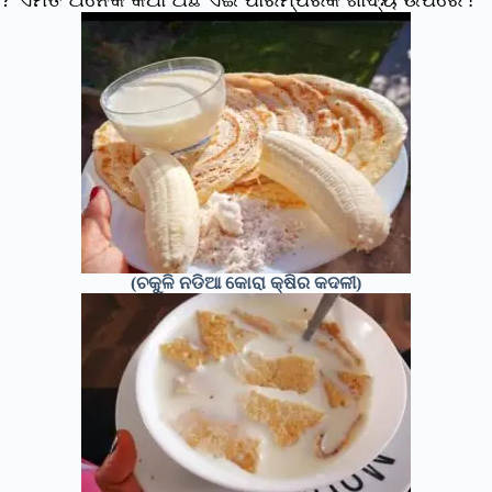
(ଚକୁଳି ନଡିଆ କୋରା କ୍ଷିର କଦଳୀ)