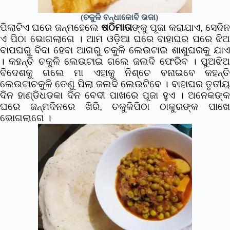
(ଚକୁଳି ବନ୍ଧାକୋବି ଭଜା)
ପିଲାଟିଏ ଘରେ ଜନ୍ମହେଲେ
ଷଠିମାତା
ଙ୍କୁ ପୂଜା କରାଯାଏ, ସେଦିନ
ଏ ପିଠା ଭୋଗଲାଗେ । ଆମ ଓଡ଼ିଆ ଘରେ ବାହାଘର ପରେ ଝିଅ
ବାପଘରୁ ବିଦା ହେବା ଆଗରୁ ଚକୁଳି ଲେଉଟାଇ ଶାଶୁଘରକୁ ଯାଏ
। କହନ୍ତି ଚକୁଳି ଲେଉଟାଇ ଗଲେ ଜଲଦି ଫେରିବ । ପୁଅଝିଅ
ବିଦେଶକୁ ଗଲେ ମା ଏହାକୁ ନିଶ୍ଚେ ବନାଇବେ କହନ୍ତି
ଲେଉଟାଚକୁଳି ତେଣୁ ପିଲା ଜଲଦି ଲେଉଟିବେ । ବାହାଘର ତୃତୀୟ
ଦିନ ହାଣ୍ଡିଧଡକା ଦିନ ବେଦୀ ପାଖରେ ପୂଜା ହୁଏ ।
ଅନେକଙ୍କ
ଘରେ ଜନ୍ମଦିନରେ ଖିରି, ଚକୁଳିପିଠା ଠାକୁରଙ୍କ ପାଖେ
ଭୋଗଲାଗେ ।