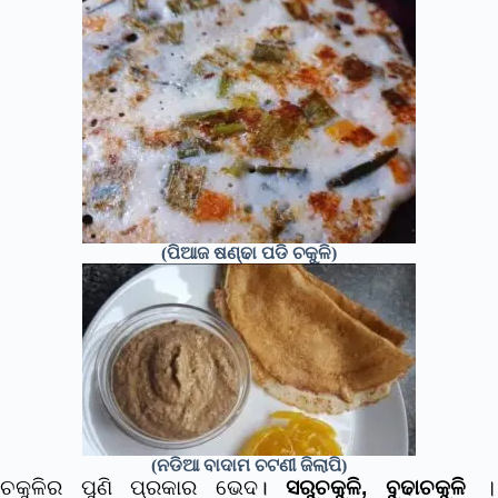
(ପିଆଜ ଷଣ୍ଢା ପଡି ଚକୁଳି)
(ନଡିଆ ବାଦାମ ଚଟଣୀ ଜିଲାପି)
ଚକୁଳିର ପୁଣି ପ୍ରକାର ଭେଦ।
ସରୁଚକୁଳି, ବୁଢାଚକୁଳି
।