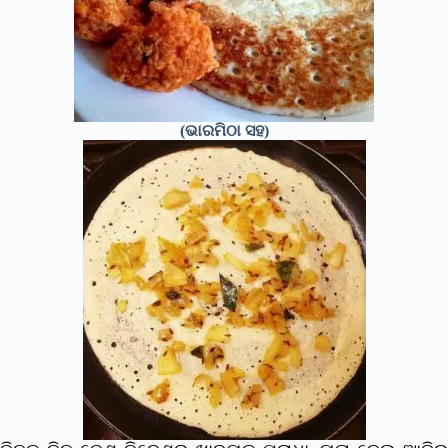
(ଭାରମିଠା ସହ)