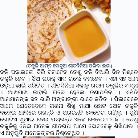
(ଚକୁଳି ଆମ୍ବ ସୋଦୁଅ ଶୀତଦିନିଆ ପରିବା ଭଜା)
ବଡି ପକାଇଲେ ବିରି ବଟାହେବ ତେଣୁ ବଡି ତିଆରି ଦିନ ନିଶ୍ଚେ
ଚକୁଳି ହେବ । ଝିଅ ଘରକୁ ସାଦ ଗଲେ ବନାହେବ । ଏହା ସହ ଆମ
ଓଡ଼ିଆ ଭାରି ପରିଚିତ । ଶୀତଦିନିଆ ସକାଳୁ ଗରମ ଚକୁଳିର ବାସ୍ନା
। ଆଖପାଖ କାହାରି ଘରେ ହେଲେ ଜଣାପଡିବ ।
ଏମିତି
ଆମମାନଙ୍କ ସହ ଭାରି ଅଙ୍ଗାଙ୍ଗୀ ଭାବେ ଜଡିତ । ପିଲାବେଳେ
ଆମେ ଯେତେବେଳେ ଗଣନା ଶିଖୁ ମାଆ ଛୋଟ ଛୋଟ ଚକୁଳି
ବନେଇ ଥାଳିରେ ରଖନ୍ତି ଓ ପଚାରନ୍ତି କେତେଟା ଗଣିଲୁ । ପୁଣି
ଗୋଟିଏ ଖୁଆଇ ଦେଇ ପଚାରନ୍ତି ଏବେ କେତେଟା ଅଛି । ତେଣୁ
ଚକୁଳିକୁ ନେଇ ଅନେକ ଗୀତଗପ ଆମେ ଛୋଟବେଳୁ ଶିଖିଥାଉ ।
ଏ ଅନୁଭୁତି ଅନେକଙ୍କର ନିଶ୍ଚେଥିବ ।