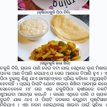
(କ୍ଷିରଚକୁଳି ପିଠା ଚିନି)
(ସରୁଚକୁଳି ଭଜା ଖିରି)
ଚକୁଳି ବିରି, ଚାଉଳ ପାଣି ଦେଇ ବଟା ଯାଇ ସେଥିରେ ଲୁଣ ମିଶାଇ
ପତଳା ଆଣ ତିଆରି କରାଯାଏ ଓ ସେଇ ଆଣରେ ତିଆରି ହୁଏ । ଏ
ପିଠା ବୁଢାରୁ ଶିଶୁ ଯାଏ ସମସ୍ତଙ୍କର ପ୍ରିୟ କହିଲେ ଅତ୍ୟୁକ୍ତି
ହେବନାହିଁ । ପ୍ରାୟ ପିଲାଟି ଯେବେ ଖାଇବା ଶିଖିବା ଆରମ୍ଭ କରେ
ସେତେବେଳେ ମା’ ତାର ଏଇ ଚକୁଳିପିଠା କ୍ଷୀରରେ ଚକଟି
ଖୁଆଇବା ଆରମ୍ଭ କରନ୍ତି । କାରଣ ଏଥିରେ ଡାଲି ଓ ଚାଉଳ
ଦୁଇଟି ଯାକ ଥାଏ ଓ ପିଲାଟି ଦରକାର କରୁଥିବା ପୃଷ୍ଟିସାର
ମିଳିଯାଏ । ଏହା ନରମ ହୋଇଥିବାରୁ ଖାଇବା ପାଇଁ ସୁବିଧା ।