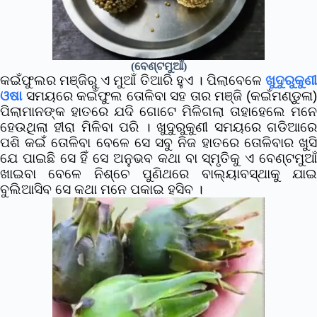
(ବେଣ୍ଟମୁଆଁ)
କଇଁଫୁଲର ମଞ୍ଜିରୁ ଏ ମୁଆଁ ତିଆରି ହୁଏ । ପିଲାବେଳେ
ଖୁଦୁରୁକୁଣୀ
ଓଷା
ସମୟରେ କଇଁଫୁଲ ତୋଳିବା ସହ ତାର ମଞ୍ଜି (କଇଁମଣ୍ଡୁଳା)
ପିଲାମାନଙ୍କ ହାତରେ ଯଦି ଗୋଟେ ମିଳିଗଲା ତାହାହେଲେ ମନେ
ହେଉଥିଲା ହୀରା ମିଳିବା ପରି । ଖୁଦୁରୁକୁଣୀ ସମୟରେ ଗଡିଆରେ
ପଶି କଇଁ ତୋଳିବା ବେଳେ ସେ ସବୁ ନିଜ ହାତରେ ତୋଳିବାର ଖୁସି
ଯେ ପାଇଛି ସେ ହିଁ ସେ ଅନୁଭବ କଥା ବା ସ୍ମୃତିକୁ ଏ ବେଣ୍ଟମୁଆଁ
ଖାଇବା ବେଳେ ନିଶ୍ଚେ ପୁଣିଥରେ ବାଲ୍ୟାବସ୍ଥାକୁ ଯାଇ
ବୁଲିଆସିବ ସେ କଥା ମନେ ପକାଇ ହସିବ ।