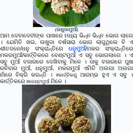
(ଉଖୁଡାମୁଆଁ)
ଆମ ଦେବାଦେବୀଙ୍କ ପାଖରେ ମଧ୍ୟ ଭିନ୍ନ ଭିନ୍ନ ଭୋଗ ଲାଗେ
। ଯେମିତି ଖଇ, ଉଖୁଡା ବର୍ଷସାରା ଭୋଗ ଲାଗୁଥିଲେ ବି ଏ
ଶୀତଦନେ/ଧନୁ ସଂକ୍ରାନ୍ତିରେ
ଧନୁମୁଆଁ
/ମକର ସଂକ୍ରାନ୍ତିର
ମକରମୁଆଁ/କାର୍ତ୍ତିକରେ ବେଣ୍ଟମୁଆଁ ଏ ସବୁ ଭୋଗଲାଗେ । ଏ
ସବୁ ମୁଆଁ ବଜାରରେ ଦେଖିବାକୁ ମିଳେ । ତାକୁ ବଜାରରେ ପୁଷ
ରବିବାର ମୁଆଁ, ଧନୁମୁଆଁ, ମକରମୁଆଁ ଏମିତି ଅଲଗା ଅଲଗା
ନାଁରେ ବିକ୍ରି କରନ୍ତି ।
ଆରମ୍ଭ ହୁଏ ଏ ସବୁ 
#କାର୍ତ୍ତିକରୁ
କାର୍ତ୍ତିକରେ
ମିଳେ ।
#ବେଣ୍ଟମୁଆଁ