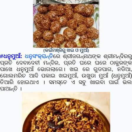
(କଇଁମଞ୍ଜିରୁ ଖଇ ଓ ମୁଆଁ)
#ଧନୁମୁଆଁ:
ଧନୁସଂକ୍ରାନ୍ତି
ରେ ଶ୍ରୀଜଗନ୍ନାଥଙ୍କ ଶ୍ରୀମନ୍ଦିରରୁ
ପ୍ରତି ଦେବାଦେବୀ ମନ୍ଦିର
, ପ୍ରତି ଘରେ ଘରେ ଠାକୁରଙ୍କ
ପାଖେ ଧନୁମୁଆଁ ଭୋଗଲାଗେ। ଖଇ ରେ ଗୁଡପାଗ, ନଡିଆ,
ଗୋଲମରିଚ ଆଦି ପକାଇ ଖଇମୁଆଁ, ଉଖୁଡା ମୁଆଁ (ଧନୁମୁଆଁ)
ତିଆରି ହୋଇଥାଏ । ସମସ୍ତେ ଏ ସବୁ ଖାଇବା ପାଇଁ ଭଲ
ପାଆନ୍ତି ।