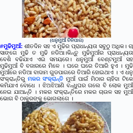
(ଧନୁମୁଆଁ ଚିନିପାଗ)
#ମୁଢିମୁଆଁ:
ଶୀତଦିନ ସହ ଏ ମୁଢିର ପ୍ରାଧାନ୍ୟତା ସବୁଠୁ ଅଧିକ। ଚା
ସାଙ୍ଗେ ମୁଢି ତ ମୁଢି ନଡିଆ।କିନ୍ତୁ ମୁଢିମୁଆଁର ପ୍ରାଧାନ୍ୟତା
ବେଶି ବଢିଯାଏ ଏଇ ସମୟରେ। ଧନୁମୁଆଁ ବେଣ୍ଟମୁଆଁ ସହ
ମୁଢିମୁଆଁ ବି ବଜାରରେ ମିଳେ । ଘରେ ଘରେ ତିଆରି ହୁଏ । ମୁଢି
ମୁଆଁରେ ନଡିଆ ବାଦାମ ଗୁଡପାଗରେ ତିଆରି ହୋଇଥାଏ । ଏ ଧନୁ
ସଂକ୍ରାନ୍ତିରୁ
ମକର ସଂକ୍ରାନ୍ତି
ମୁଆଁ ପାଇଁ ମିଠାର ଚାହିଦା ଟିକ
କମିଯାଏ ବୋଧେ । ଝିଅଝିଆଣି ବନ୍ଧୁଘର ଗଲେ ବି ଲୋକ ମୁଆଁ
ନେଇ ଯାଆନ୍ତି । ମକର ସଂକ୍ରାନ୍ତିରେ ମକର ଚାଉଳ ସହ ମୁଆଁ
ଭୋଗ ବି ଠାକୁରଙ୍କୁ ଭୋଗଲାଗେ ।