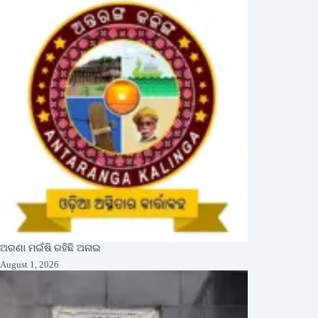
ଅରଣା ମଇଁଷି ରହିଛି ଅନାଇ
August 1, 2026