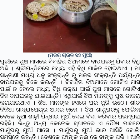
(ମକର ଚାଉଳ ସହ ମୁଆଁ)
ପୁରୀରେ ପୁଷ ମାସରେ ବିବାହିତା ଝିଅମାନେ ବାପଘରକୁ ଯିବାର ବିଧି
ଅଛି । ଶ୍ରୀମନ୍ଦିରରେ ମଧ୍ୟ ଏହି ବିଧି ପାଳିତ ହୋଇଥାଏ । ମା
ସାନ୍ତାଣୀ ମଧ୍ୟ ଧନୁ ସଂକ୍ରାନ୍ତି ରୁ ମକର ସଂକ୍ରାନ୍ତି ପର୍ଯ୍ୟନ୍ତ
ବାପଘରକୁ ବିଜେ କରନ୍ତି । ବିବାହିତା ଝିଅମାନେ ଗୋଟିଏ ମାସ
ପାଇଁ ନ‌ ହେଲେ ମଧ୍ୟ ବିଧି ରକ୍ଷା ପାଇଁ ପୁଷ ମାସରେ ଗୋଟିଏ
ଦିନ ବାପଘରକୁ ଯାଇଥାନ୍ତି। ଏଥିପାଇଁ ଝିଅ ମାନଙ୍କୁ ପୁଷ ଡାକରା
କରାଯାଇଥାଏ । ଝିଅ ମାନଙ୍କ ହସରେ ଘର ପୁରି ଉଠେ। ଶୀତ
ଦିନିଆ ଖାଦ୍ୟପେୟର ଆସର ଜମେ । ଝିଅ ଶାଶୁଘରକୁ ଫେରିବା
ବେଳେ ନୂଆ ଶାଢ଼ୀ ପିନ୍ଧାଇ ମୁଆଁ ଦେଇ ବିଦା କରିବାର ପରମ୍ପରା
ରହିଛି।
କିନ୍ତୁ ଅନ୍ୟ କେତେକ ସ୍ଥାନରେ ଏ ପୌଷ ମାସର
ମାମୁଁଘରୁ ମୁଆଁ ଆସେ । ମାମୁଁଘରୁ ମୁଆଁ ଭାର ଆସିଛି ବୋଲି
ସମସ୍ତେ କହନ୍ତି। ଦେଶକେ ଫାଙ୍କ ନଈ କେ ବାଙ୍କ ପରି । ଆଜି