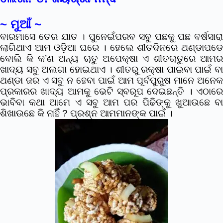
~ ମୁଆଁ ~
ବାରମାସେ ତେର ଯାତ । ପୁନେଇଁପରବ ସବୁ ପଛକୁ ପଛ ବର୍ଷସାରା
ଲାଗିଥାଏ ଆମ ଓଡ଼ିଆ ଘରେ । ହେଲେ ଶୀତଦିନରେ ଥଣ୍ଡାପଡେ
ବୋଲି କି କ’ଣ ଅନ୍ୟ ୠତୁ ଅପେକ୍ଷା ଏ ଶୀତୠତୁରେ ଆମର
ଖାଦ୍ୟ ସବୁ ଅଲଗା ହୋଇଥାଏ । ଶୀତରୁ ରକ୍ଷା ପାଇବା ପାଇଁ ବା
ଥଣ୍ଡା ଜର ଏ ସବୁ ନ ହେବା ପାଇଁ ଆମ ପୂର୍ବପୁରୁଷ ମାନେ ଅନେକ
ପ୍ରକାରର ଖାଦ୍ୟ ଆମକୁ ଭେଟି ସ୍ବରୂପ ଦେଇଛନ୍ତି । ଏଠାରେ
ଭାବିବା କଥା ଆମେ ଏ ସବୁ ଆମ ପର ପିଢିଙ୍କୁ ଖୁଆଉଛେ ବା
ଶିଖାଉଛେ କି ନାହିଁ ? ପ୍ରଶ୍ନ ଆମମାନଙ୍କ ପାଇଁ ।