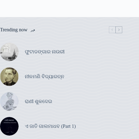
Trending now
ଫୁଟାଡଙ୍ଗାର ନାଉରୀ
ନୀଳମଣି ବିଦ୍ୟାରତ୍ନ
ରାଣୀ ଶୁକଦେଇ
ଏ ଜାତି ଗାଲମାଧବ (Part 1)