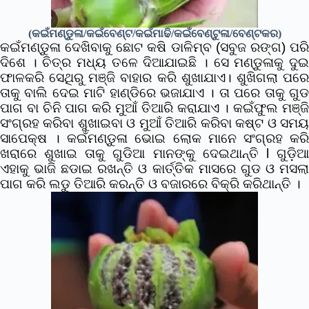
(କଇଁମଣ୍ଡୁଳା/କଇଁବେଣ୍ଟ/କଇଁମାଢି/କଇଁବେଣ୍ଟୁଳା/ବେଣ୍ଟକର)
କଇଁମଣ୍ଡୁଳା ଦେଖିବାକୁ ଛୋଟ କଷି ଡାଳିମ୍ବ (ସବୁଜ ରଙ୍ଗ) ପରି
ଦିଶେ । ଚିତ୍ର ମଧ୍ୟ ତଳେ ଦିଆଯାଇଛି । ସେ ମଣ୍ଡୁଳାକୁ ଦୁଇ
ଫାଳକରି ସେଥିରୁ ମଞ୍ଜି ବାହାର କରି ଶୁଖାଯାଏ। ଶୁଖିଗଲା ପରେ
ତାକୁ ବାଲି ଦେଇ ମାଟି ହାଣ୍ଡିରେ ଭଜାଯାଏ । ତା ପରେ ତାକୁ ଗୁଡ
ପାଗ ବା ଚିନି ପାଗ କରି ମୁଆଁ ତିଆରି କରାଯାଏ ।
କଇଁଫୁଲ ମଞ୍ଜ
ସଂଗ୍ରହ କରିବା ଶୁଖାଇବା ଓ ମୁଆଁ ତିଆରି କରିବା କଷ୍ଟ ଓ ସମୟ
ସାପେକ୍ଷ । କଇଁମଣ୍ଡୁଳା ଭୋଇ ଲୋକ ମାନେ ସଂଗ୍ରହ କରି
ଖରାରେ ଶୁଖାଇ ତାକୁ ଗୁଡିଆ ମାନଙ୍କୁ ଦେଇଥାନ୍ତି l ଗୁଡ଼ିଆ
ଏହାକୁ ଭାଜି ଛଡାଇ ରଖନ୍ତି ଓ କାର୍ତ୍ତିକ ମାସରେ ଗୁଡ ଓ ମସଲା
ପାଗ କରି ଲଡୁ ତିଆରି କରନ୍ତି ଓ ବଜାରରେ ବିକ୍ରି କରିଥାନ୍ତି ।