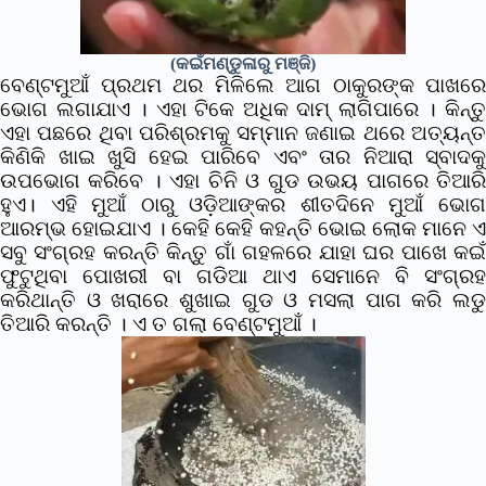
(କଇଁମଣ୍ଡୁଳାରୁ ମଞ୍ଜି)
ବେଣ୍ଟମୁଆଁ ପ୍ରଥମ ଥର ମିଳିଲେ ଆଗ ଠାକୁରଙ୍କ ପାଖରେ
ଭୋଗ ଲଗାଯାଏ ।
ଏହା ଟିକେ ଅଧିକ ଦାମ୍ ଲାଗିପାରେ । କିନ୍ତ
ଏହା ପଛରେ ଥିବା ପରିଶ୍ରମକୁ ସମ୍ମାନ ଜଣାଇ ଥରେ ଅତ୍ୟନ୍ତ
କିଣିକି ଖାଇ ଖୁସି ହେଇ ପାରିବେ ଏବଂ ତାର ନିଆରା ସ୍ବାଦକୁ
ଉପଭୋଗ କରିବେ ।
ଏହା ଚିନି ଓ ଗୁଡ ଉଭୟ ପାଗରେ ତିଆର
ହୁଏ। ଏହି ମୁଆଁ ଠାରୁ ଓଡ଼ିଆଙ୍କର ଶୀତଦିନେ ମୁଆଁ ଭୋଗ
ଆରମ୍ଭ ହୋଇଯାଏ ।
କେହି କେହି କହନ୍ତି ଭୋଇ ଲୋକ ମାନେ 
ସବୁ ସଂଗ୍ରହ କରନ୍ତି କିନ୍ତୁ ଗାଁ ଗହଳରେ ଯାହା ଘର ପାଖେ କଇଁ
ଫୁଟୁଥିବା ପୋଖରୀ ବା ଗଡିଆ ଥାଏ ସେମାନେ ବି ସଂଗ୍ରହ
କରିଥାନ୍ତି ଓ ଖରାରେ ଶୁଖାଇ ଗୁଡ ଓ ମସଲା ପାଗ କରି ଲଡୁ
ତିଆରି କରନ୍ତି । ଏ ତ ଗଲା ବେଣ୍ଟମୁଆଁ ।