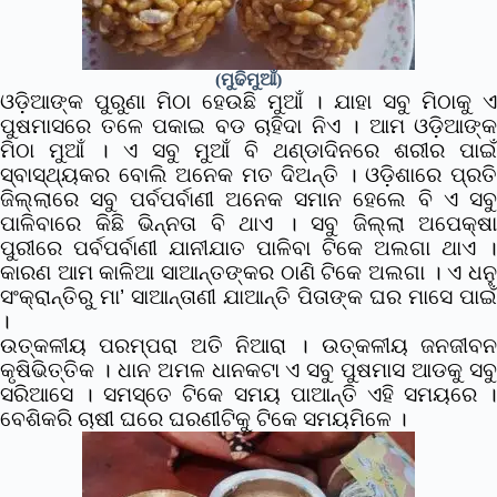
(ମୁଢିମୁଆଁ)
ଓଡ଼ିଆଙ୍କ ପୁରୁଣା ମିଠା ହେଉଛି ମୁଆଁ । ଯାହା ସବୁ ମିଠାକୁ ଏ
ପୁଷମାସରେ ତଳେ ପକାଇ ବଡ ଚାହିଦା ନିଏ । ଆମ ଓଡ଼ିଆଙ୍କ
ମିଠା ମୁଆଁ ।
ଏ ସବୁ ମୁଆଁ ବି ଥଣ୍ଡାଦିନରେ ଶରୀର ପାଇଁ
ସ୍ବାସ୍ଥ୍ୟକର ବୋଲି ଅନେକ ମତ ଦିଅନ୍ତି ।
ଓଡ଼ିଶାରେ ପ୍ରତ
ଜିଲ୍ଲାରେ ସବୁ ପର୍ବପର୍ବାଣୀ ଅନେକ ସମାନ ହେଲେ ବି ଏ ସବୁ
ପାଳିବାରେ କିଛି ଭିନ୍ନତା ବି ଥାଏ । ସବୁ ଜିଲ୍ଲା ଅପେକ୍ଷା
ପୁରୀରେ ପର୍ବପର୍ବାଣୀ ଯାନୀଯାତ ପାଳିବା ଟିକେ ଅଲଗା ଥାଏ ।
କାରଣ ଆମ କାଳିଆ ସାଆନ୍ତଙ୍କର ଠାଣି ଟିକେ ଅଲଗା । ଏ ଧନୁ
ସଂକ୍ରାନ୍ତିରୁ ମା’ ସାଆନ୍ତାଣୀ ଯାଆନ୍ତି ପିତାଙ୍କ ଘର ମାସେ ପାଇଁ
।
ଉତ୍କଳୀୟ ପରମ୍ପରା ଅତି ନିଆରା । ଉତ୍କଳୀୟ ଜନଜୀବନ
କୃଷିଭିତ୍ତିକ । ଧାନ ଅମଳ ଧାନକଟା ଏ ସବୁ ପୁଷମାସ ଆଡକୁ ସବୁ
ସରିଆସେ । ସମସ୍ତେ ଟିକେ ସମୟ ପାଆନ୍ତି ଏହି ସମୟରେ ।
ବେଶିକରି ଚାଷୀ ଘରେ ଘରଣୀଟିକୁ ଟିକେ ସମୟମିଳେ ।