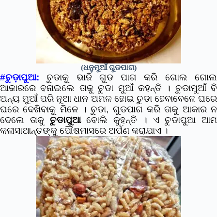
(ଧନୁମୁଆଁ ଗୁଡପାଗ)
#ଚୁଡ଼ାପୁଆ:
ଚୁଡାକୁ ଭାଜି ଗୁଡ ପାଗ କରି ଗୋଲ ଗୋଲ
ଆକାରରେ ବନାଇଲେ ତାକୁ ଚୁଡା ମୁଆଁ କହନ୍ତି । ଚୁଡାମୁଆଁ ବି
ଅନ୍ୟ ମୁଆଁ ପରି ନୂଆ ଧାନ ଅମଳ ହୋଇ ଚୁଡା ହେବାବେଳେ ଘରେ
ଘରେ ଦେଖିବାକୁ ମିଳେ । ଚୁଡା, ଗୁଡପାଗ କରି ତାକୁ ଆକାର ନ
ଦେଲେ ତାକୁ
ଚୁଡାପୁଆ
ବୋଲି କୁହନ୍ତି । ଏ ଚୁଡାପୁଆ ଆମ
କଳାସାଆନ୍ତଙ୍କୁ ପୌଷମାସରେ ଅର୍ପଣ କରାଯାଏ ।