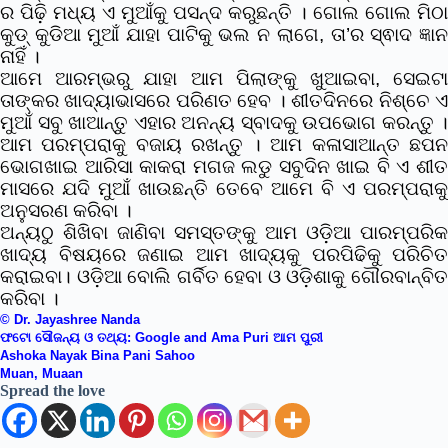
ର ପିଢ଼ି ମଧ୍ୟ ଏ ମୁଆଁକୁ ପସନ୍ଦ କରୁଛନ୍ତି । ଗୋଲ ଗୋଲ ମିଠା
କୁଡ୍ କୁଡିଆ ମୁଆଁ ଯାହା ପାଟିକୁ ଭଲ ନ ଲାଗେ, ତା’ର ସ୍ଵାଦ ଜ୍ଞାନ
ନାହିଁ ।
ଆମେ ଆରମ୍ଭରୁ ଯାହା ଆମ ପିଲାଙ୍କୁ ଖୁଆଇବା, ସେଇଟା
ତାଙ୍କର ଖାଦ୍ୟାଭାସରେ ପରିଣତ ହେବ ।
ଶୀତଦିନରେ ନିଶ୍ଚେ 
ମୁଆଁ ସବୁ ଖାଆନ୍ତୁ ଏହାର ଅନନ୍ୟ ସ୍ବାଦକୁ ଉପଭୋଗ କରନ୍ତୁ ।
ଆମ ପରମ୍ପରାକୁ ବଜାୟ ରଖନ୍ତୁ । ଆମ କଳାସାଆନ୍ତ ଛପନ
ଭୋଗଖାଇ ଆରିସା କାକରା ମଗଜ ଲଡୁ ସବୁଦିନ ଖାଇ ବି ଏ ଶୀତ
ମାସରେ ଯଦି ମୁଆଁ ଖାଉଛନ୍ତି ତେବେ ଆମେ ବି ଏ ପରମ୍ପରାକୁ
ଅନୁସରଣ କରିବା ।
ଅନ୍ୟଠୁ ଶିଖିବା ଜାଣିବା ସମସ୍ତଙ୍କୁ ଆମ ଓଡ଼ିଆ ପାରମ୍ପରିକ
ଖାଦ୍ୟ ବିଷୟରେ ଜଣାଇ ଆମ ଖାଦ୍ୟକୁ ପରପିଢିକୁ ପରିଚିତ
କରାଇବା। ଓଡ଼ିଆ ବୋଲି ଗର୍ବିତ ହେବା ଓ ଓଡ଼ିଶାକୁ ଗୌରବାନ୍ବିତ
କରିବା ।
© Dr. Jayashree Nanda
ଫଟୋ ସୌଜନ୍ୟ ଓ ତଥ୍ୟ: Google and
Ama Puri ଆମ ପୁରୀ
Ashoka Nayak
Bina Pani Sahoo
Muan, Muaan
Spread the love