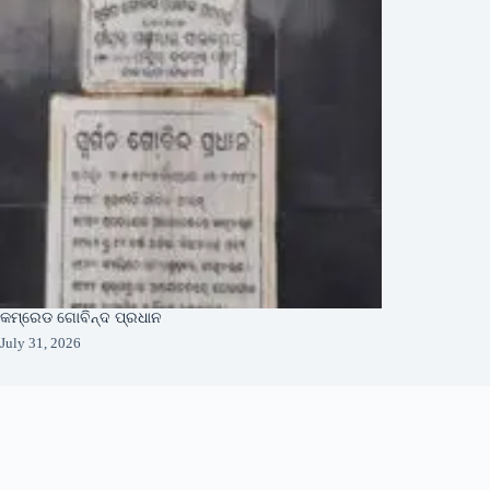
କମ୍ରେଡ ଗୋବିନ୍ଦ ପ୍ରଧାନ
July 31, 2026
About Us
About Organization
Our Pillars