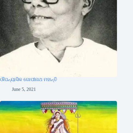
ଔପନ୍ୟାସିକ ଗୋପୀନାଥ ମହାନ୍ତି
June 5, 2021