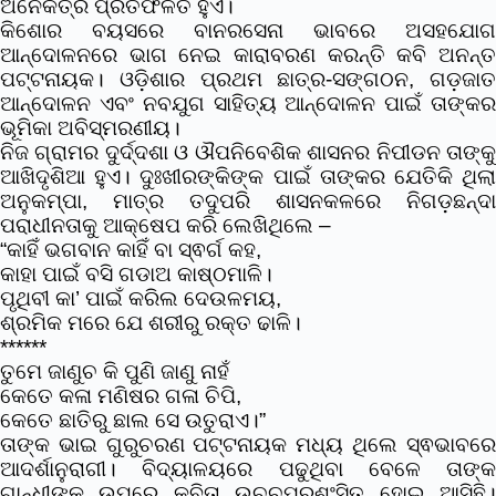
ଅନେକତ୍ର ପ୍ରତିଫଳିତ ହୁଏ।
କିଶୋର ବୟସରେ ବାନରସେନା ଭାବରେ ଅସହଯୋଗ
ଆନ୍ଦୋଳନରେ ଭାଗ ନେଇ କାରାବରଣ କରନ୍ତି କବି ଅନନ୍ତ
ପଟ୍ଟନାୟକ। ଓଡ଼ିଶାର ପ୍ରଥମ ଛାତ୍ର-ସଙ୍ଗଠନ, ଗଡ଼ଜାତ
ଆନ୍ଦୋଳନ ଏବଂ ନବଯୁଗ ସାହିତ୍ୟ ଆନ୍ଦୋଳନ ପାଇଁ ତାଙ୍କର
ଭୂମିକା ଅବିସ୍ମରଣୀୟ।
ନିଜ ଗ୍ରାମର ଦୁର୍ଦ୍ଦଶା ଓ ଔପନିବେଶିକ ଶାସନର ନିପୀଡନ ତାଙ୍କୁ
ଆଖିଦୃଶିଆ ହୁଏ। ଦୁଃଖୀରଙ୍କିଙ୍କ ପାଇଁ ତାଙ୍କର ଯେତିକି ଥିଲା
ଅନୁକମ୍ପା, ମାତ୍ର ତଦୁପରି ଶାସନକଳରେ ନିଗଡ଼ଛନ୍ଦା
ପରାଧୀନତାକୁ ଆକ୍ଷେପ କରି ଲେଖିଥିଲେ –
“କାହିଁ ଭଗବାନ କାହିଁ ବା ସ୍ଵର୍ଗ କହ,
କାହା ପାଇଁ ବସି ଗଡାଅ କାଷ୍ଠମାଳି।
ପୃଥିବୀ କା’ ପାଇଁ କରିଲ ଦେଉଳମୟ,
ଶ୍ରମିକ ମରେ ଯେ ଶରୀରୁ ରକ୍ତ ଢାଳି।
******
ତୁମେ ଜାଣୁଚ କି ପୁଣି ଜାଣୁ ନାହଁ
କେତେ କଳା ମଣିଷର ଗଳା ଚିପି,
କେତେ ଛାତିରୁ ଛାଲ ସେ ଉତୁରାଏ।”
ତାଙ୍କ ଭାଇ ଗୁରୁଚରଣ ପଟ୍ଟନାୟକ ମଧ୍ୟ ଥିଲେ ସ୍ଵଭାବରେ
ଆଦର୍ଶାନୁରାଗୀ। ବିଦ୍ୟାଳୟରେ ପଢୁଥିବା ବେଳେ ତାଙ୍କ
ଗାନ୍ଧୀଙ୍କ ଉପରେ କବିତା ଉଚ୍ଚପ୍ରଶଂସିତ ହୋଇ ଆସିଛି।