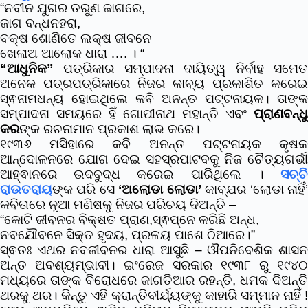
“ନବୀନ ଯୁଗର ତରୁଣ ଜାଗରେ,
ଜାଗ ବନ୍ଧନହରା,
ବକ୍ଷ ଶୋଣିତେ ଲକ୍ଷ ଜୀବନେ
ଖେଳାଅ ଆଲୋକ ଧାରା …. । “
“ଆଧୁନିକ”
ପତ୍ରିକାର ସମ୍ପାଦନା ଦାୟିତ୍ୱ ନିର୍ବାହ ସମେତ
ଅନେକ ପତ୍ରପତ୍ରିକାରେ ନିଜର କାବ୍ୟ ପ୍ରକାଶିତ କରେଇ
ସ୍ଵନାମଧନ୍ୟ ହୋଇଥିଲେ କବି ଅନନ୍ତ ପଟ୍ଟନାୟକ। ତାଙ୍କ
ସମ୍ପାଦନା ସମୟରେ ହିଁ ଗୋପୀନାଥ ମହାନ୍ତି ଏବଂ
ପ୍ରାଣବନ୍ଧୁ
କର
ଙ୍କ ରଚନାମାନ ପ୍ରକାଶ ଲାଭ କରେ।
୧୯୩୬ ମସିହାରେ କବି ଅନନ୍ତ ପଟ୍ଟନାୟକ କୃଷକ
ଆନ୍ଦୋଳନରେ ଯୋଗ ଦେଇ ସହସ୍ରପାଟବକୁ ନିଜ ଚୈତ୍ୟଗର୍ଭୀ
ଆହ୍ଵାନରେ ଉଦବୁଦ୍ଧ କରେଇ ପାରିଥିଲେ ।
ସଚ୍ଚି
ରାଉତରାୟ
ଙ୍କ ପରି ସେ
‘ଅଲୋଡା ଲୋଡା’
କାବ୍ଯର ‘ଲୋଡା ନାହିଁ
କବିତାରେ ନୂଆ ମଣିଷକୁ ନିଜର ପରିଚୟ ଦିଅନ୍ତି –
“କୋଟି ଜୀବନର ବିକ୍ଷତ ପ୍ରାଣ,ସ୍ଵପ୍ନେ କରିଛି ଅନ୍ଧ,
ନବଯୌବନେ ସିକ୍ତ ହୃଦୟ, ପ୍ରଳୟ ପାଶେ ଠିଆରେ।”
ସ୍ଵତଃ ଏଥର ନବଜୀବନର ଧାରା ଆସୁଛି – ଔପନିବେଶିକ ଶାସନ
ଅନ୍ତ ଅବଶ୍ୟମ୍ଭାବୀ। ଇଂରେଜ ସରକାର ୧୯୩୮ ରୁ ୧୯୪୦
ମଧ୍ୟରେ ତାଙ୍କ ବିରୋଧରେ ଜାଗତିଆର ରହନ୍ତି, ଧମକ ଦିଅନ୍ତି
ଥରକୁ ଥର। କିନ୍ତୁ ଏହି କ୍ରାନ୍ତିବୀର୍ଯ୍ୟଙ୍କୁ କାହାରି ସମ୍ମାନ ନାହିଁ !