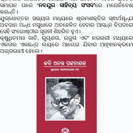
ସମାପନ ପରେ
‘ନବଯୁଗ ସାହିତ୍ୟ ସଂସଦ’
ରେ ମନୋନିବେଶ
କରନ୍ତି।
ଯୁଦ୍ଧୋତ୍ତର ସଭ୍ୟତା ମଧ୍ୟରେ ଶ୍ରମଶକ୍ତିର ସ୍ଵାର୍ଥଶୂନ୍ଯ
ଅବଦାନ ଅନ୍ଧ ମସୁଧାରେ ଅବହେଳିତ ହେବାର ଆସନ୍ନ ବିପଦରେ
ସେହି ସଂଗୋଷ୍ଠୀର ସୃଜନୀ ଶିହରିତ ହୁଏ।
କ୍ଷୁଧିତମନା ଜାତି, ରୁଗ୍ଣତା, ଋଜୁତା ଏବଂ ନରନାରୀ ମଧ୍ୟରେ
ଏକତାର ଏକଛନ୍ଦ ଲୟରେ ଆଗେଇ ଯିବାର ଆହ୍ଵାନକ୍ରମେ
ଅଗ୍ରଗାମୀ ହେଲେ।