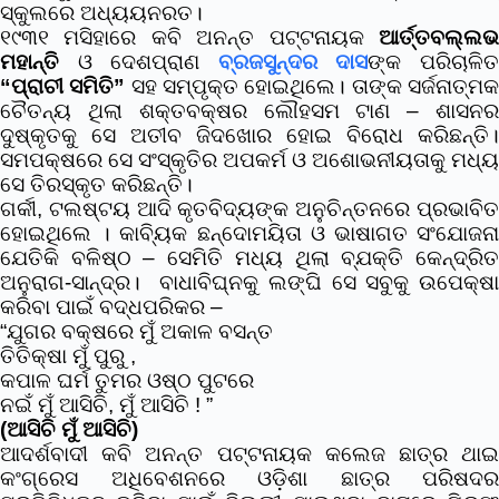
ସ୍କୁଲରେ ଅଧ୍ୟୟନରତ।
୧୯୩୧ ମସିହାରେ କବି ଅନନ୍ତ ପଟ୍ଟନାୟକ
ଆର୍ତ୍ତବଲ୍ଲଭ
ମହାନ୍ତି
ଓ ଦେଶପ୍ରାଣ
ବ୍ରଜସୁନ୍ଦର ଦାସ
ଙ୍କ ପରିଚାଳି
“ପ୍ରାଚୀ ସମିତି”
ସହ ସମ୍ପୃକ୍ତ ହୋଇଥିଲେ। ତାଙ୍କ ସର୍ଜନାତ୍ମ
ଚୈତନ୍ୟ ଥିଲା ଶକ୍ତବକ୍ଷର ଲୌହସମ ଟାଣ – ଶାସନର
ଦୁଷ୍କୃତକୁ ସେ ଅତୀବ ଜିଦଖୋର ହୋଇ ବିରୋଧ କରିଛନ୍ତି।
ସମପକ୍ଷରେ ସେ ସଂସ୍କୃତିର ଅପକର୍ମ ଓ ଅଶୋଭନୀୟତାକୁ ମଧ୍ୟ
ସେ ତିରସ୍କୃତ କରିଛନ୍ତି।
ଗର୍କୀ, ଟଲଷ୍ଟୟ ଆଦି କୃତବିଦ୍ୟଙ୍କ ଅନୁଚିନ୍ତନରେ ପ୍ରଭାବିତ
ହୋଇଥିଲେ । କାବ୍ୟିକ ଛନ୍ଦୋମୟିତା ଓ ଭାଷାଗତ ସଂଯୋଜନା
ଯେତିକି ବଳିଷ୍ଠ – ସେମିତି ମଧ୍ୟ ଥିଲା ବ୍ଯକ୍ତି କେନ୍ଦ୍ରିତ
ଅନୁରାଗ-ସାନ୍ଦ୍ର। ବାଧାବିଘ୍ନକୁ ଲଙ୍ଘି ସେ ସବୁକୁ ଉପେକ୍ଷା
କରିବା ପାଇଁ ବଦ୍ଧପରିକର –
“ଯୁଗର ବକ୍ଷରେ ମୁଁ ଅକାଳ ବସନ୍ତ
ତିତିକ୍ଷା ମୁଁ ପୁରୁ ,
କପାଳ ଘର୍ମ ତୁମର ଓଷ୍ଠ ପୁଟରେ
ନଇଁ ମୁଁ ଆସିଚି, ମୁଁ ଆସିଚି ! ”
(ଆସିଚି ମୁଁ ଆସିଚି)
ଆଦର୍ଶବାଦୀ କବି ଅନନ୍ତ ପଟ୍ଟନାୟକ କଲେଜ ଛାତ୍ର ଥାଇ
କଂଗ୍ରେସ ଅଧିବେଶନରେ ଓଡ଼ିଶା ଛାତ୍ର ପରିଷଦର