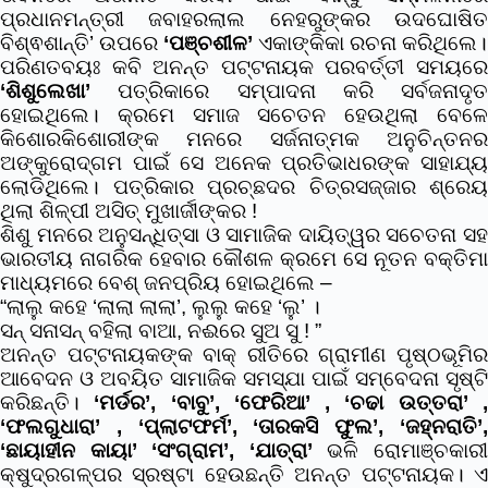
ପ୍ରଧାନମନ୍ତ୍ରୀ ଜବାହରଲାଲ ନେହରୁଙ୍କର ଉଦଘୋଷିତ
ବିଶ୍ଵଶାନ୍ତି’ ଉପରେ
‘ପଞ୍ଚଶୀଳ’
ଏକାଙ୍କିକା ରଚନା କରିଥିଲେ।
ପରିଣତବୟଃ କବି ଅନନ୍ତ ପଟ୍ଟନାୟକ ପରବର୍ତ୍ତୀ ସମୟରେ
‘ଶିଶୁଲେଖା’
ପତ୍ରିକାରେ ସମ୍ପାଦନା କରି ସର୍ବଜନାଦୃତ
ହୋଇଥିଲେ। କ୍ରମେ ସମାଜ ସଚେତନ ହେଉଥିଲା ବେଳେ
କିଶୋରକିଶୋରୀଙ୍କ ମନରେ ସର୍ଜନାତ୍ମକ ଅନୁଚିନ୍ତନର
ଅଙ୍କୁରୋଦ୍ଗମ ପାଇଁ ସେ ଅନେକ ପ୍ରତିଭାଧରଙ୍କ ସାହାଯ୍ୟ
ଲୋଡିଥିଲେ। ପତ୍ରିକାର ପ୍ରଚ୍ଛଦର ଚିତ୍ରସଜ୍ଜାର ଶ୍ରେୟ
ଥିଲା ଶିଳ୍ପୀ ଅସିତ୍ ମୁଖାର୍ଜୀଙ୍କର !
ଶିଶୁ ମନରେ ଅନୁସନ୍ଧିତ୍ସା ଓ ସାମାଜିକ ଦାୟିତ୍ୱର ସଚେତନା ସହ
ଭାରତୀୟ ନାଗରିକ ହେବାର କୌଶଳ କ୍ରମେ ସେ ନୂତନ ବକ୍ତିମା
ମାଧ୍ୟମରେ ବେଶ୍ ଜନପ୍ରିୟ ହୋଇଥିଲେ –
“ଲାଲୁ କହେ ‘ଲାଲା ଲାଲା’, ଲୁଲୁ କହେ ‘ଲୁ’ ।
ସନ୍ ସନାସନ୍ ବହିଲା ବାଆ, ନଈରେ ସୁଅ ସୁ ! ”
ଅନନ୍ତ ପଟ୍ଟନାୟକଙ୍କ ବାକ୍ ରୀତିରେ ଗ୍ରାମୀଣ ପୃଷ୍ଠଭୂମିର
ଆବେଦନ ଓ ଅବୟିତ ସାମାଜିକ ସମସ୍ଯା ପାଇଁ ସମ୍ବେଦନା ସୃଷ୍ଟି
କରିଛନ୍ତି।
‘ମର୍ଡର’, ‘ବାବୁ’, ‘ଫେରିଆ’ , ‘ଚଢା ଉତ୍ତରା’ 
‘ଫଲଗୁଧାରା’ , ‘ପ୍ଲାଟଫର୍ମ’, ‘ତାରକସି ଫୁଲ’, ‘ଜହ୍ନରାତି’,
‘ଛାୟାହୀନ କାୟା’ ‘ସଂଗ୍ରାମ’, ‘ଯାତ୍ରା’
ଭଳି ରୋମାଞ୍ଚକାର
କ୍ଷୁଦ୍ରଗଳ୍ପର ସ୍ରଷ୍ଟା ହେଉଛନ୍ତି ଅନନ୍ତ ପଟ୍ଟନାୟକ। ଏ