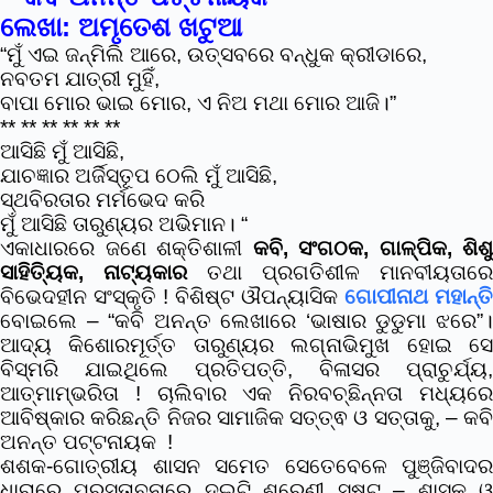
ଲେଖା: ଅମୃତେଶ ଖଟୁଆ
“ମୁଁ ଏଇ ଜନ୍ମିଲି ଆରେ, ଉତ୍ସବରେ ବନ୍ଧୁକ କ୍ରୀଡାରେ,
ନବତମ ଯାତ୍ରୀ ମୁହିଁ,
ବାପା ମୋର ଭାଇ ମୋର, ଏ ନିଅ ମଥା ମୋର ଆଜି।”
** ** ** ** ** **
ଆସିଛି ମୁଁ ଆସିଛି,
ଯାଚଜ୍ଞାର ଅର୍ଜିସ୍ତୂପ ଠେଲି ମୁଁ ଆସିଛି,
ସ୍ଥବିରତାର ମର୍ମଭେଦ କରି
ମୁଁ ଆସିଛି ତାରୁଣ୍ୟର ଅଭିମାନ। “
ଏକାଧାରରେ ଜଣେ ଶକ୍ତିଶାଳୀ
କବି, ସଂଗଠକ, ଗାଳ୍ପିକ, ଶିଶୁ
ସାହିତ୍ୟିକ, ନାଟ୍ୟକାର
ତଥା ପ୍ରଗତିଶୀଳ ମାନବୀୟତାରେ
ବିଭେଦହୀନ ସଂସ୍କୃତି ! ବିଶିଷ୍ଟ ଔପନ୍ୟାସିକ
ଗୋପୀନାଥ ମହାନ୍ତି
ବୋଇଲେ – “କବି ଅନନ୍ତ ଲେଖାରେ ‘ଭାଷାର ଡୁଡୁମା ଝରେ”।
ଆଦ୍ୟ କିଶୋରମୂର୍ତ୍ତ ତାରୁଣ୍ୟର ଲଗ୍ନାଭିମୁଖ ହୋଇ ସେ
ବିସ୍ମରି ଯାଇଥିଲେ ପ୍ରତିପତ୍ତି, ବିଳାସର ପ୍ରାଚୁର୍ଯ୍ୟ,
ଆତ୍ମାମ୍ଭରିତା ! ଚାଲିବାର ଏକ ନିରବଚ୍ଛିନ୍ନତା ମଧ୍ୟରେ
ଆବିଷ୍କାର କରିଛନ୍ତି ନିଜର ସାମାଜିକ ସତ୍ତ୍ଵ ଓ ସତ୍ତାକୁ, – କବି
ଅନନ୍ତ ପଟ୍ଟନାୟକ !
ଶଶକ-ଗୋତ୍ରୀୟ ଶାସନ ସମେତ ସେତେବେଳେ ପୁଞ୍ଜିବାଦର
ଧାରାରେ ପ୍ରସ୍ତାବନାରେ ଦୁଇଟି ଶ୍ରେଣୀ ସୃଷ୍ଟ – ଶାସକ ଓ