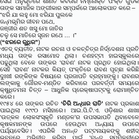
ସେଇ ଅନୁଭୂତିରେ ଶାଣିତ କବିତାର ନିମ୍ନୋକ୍ତ ପଂକ୍ତି ଗୁଡିକ
ତାଙ୍କ ସାମାଜିକ ଅଙ୍ଗୀକାର ସମ୍ପର୍କରେ ଆଲୋକପାତ କରେ –
“ଝରି ଯା ଲହୁ ମୋ ଝରିଯା ପୁଲକେ
ଜନ୍ମଭୂମିର ଜୀବନ ପଥେ,
ଜଞ୍ଜୀର ଶତ ଖସୁ ମୋ ଜାତିର
ଚଳୁ ସେ ମାତିରେ ସୃଜନ ରଥେ … ।”
(
“ଝରରେ ରୁଧିର”
)
ଏତଦ୍ ବ୍ୟତୀତ, ନାଟକ ରଚନା ଓ ଚଳଚ୍ଚିତ୍ର ନିର୍ଦ୍ଦେଶନା ପ୍ରତି
ମଧ୍ୟ ତାଙ୍କ ରସାମୋଦ ଥିଲା। ଚଣହଟ୍ଟା ହାଇସ୍କୁଲରେ
ପଢୁଥିଲା ବେଳେ ତାଙ୍କର ‘ରାବଣ’ ନାଟକ ପ୍ରଥିତ ହୋଇଥିଲା।
ସେହି ‘ରାବଣ’ ନାଟକର କିୟତ୍ ପଂକ୍ତିରେ ରାବଣ ପୃଚ୍ଛା କରିଛି
ଦୁଃଖୀ ରଙ୍କିଙ୍କ ବିଷୟରେ ପ୍ରଜାପତି ବ୍ରହ୍ମାଙ୍କୁ। ରାବଣର
ଲଙ୍କାକୁ ଗୌରବ-ମଣ୍ଡିତ କରିବାରେ ପରବର୍ତ୍ତୀ ସମୟରେ
କ୍ଷୁଧିତମନା ଚିତ୍ତ – ଆଧୁନିକ ପ୍ରେକ୍ଷାପଟ୍ଟକୁ ରୋମାଞ୍ଚିତ
କରେ।
୧୯୫୪ ରେ ତାଙ୍କର ରଚିତ
‘ଚିରି ଅନ୍ଧାର ରାତି’
ନାଟକ ପ୍ରକାଶ
ପାଇଥିଲା ୧୯୯୦ ମସିହାରେ। ଆଇ.ପି.ଟି.ଏ. ଓଡ଼ିଶାର ଶାଖା
‘ଉତ୍କଳ ଲୋକସଂସ୍କୃତି ମଣ୍ଡଳ’ର ଉପସଭାପତି ଥିବାବେଳେ
କୃଷକମାନଙ୍କ ଉପରେ ହେଉଥିବା ଅନ୍ୟାୟ ଉପରେ
ପର୍ଯ୍ୟବେସିତ। ଏପରିକି ଅନନ୍ତ ପଟ୍ଟନାୟକଙ୍କୁ ଶହୀଦ୍
ଭବନରେ ଅଭିନୀତ କରିବା ପାଇଁ ‘ବାନ୍ଦୁ ସମ୍ମିଳନୀରେ