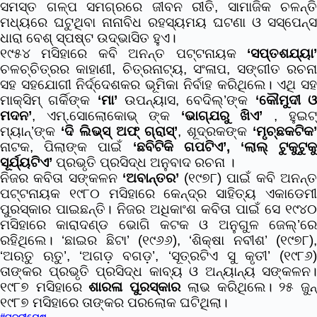
ସମସ୍ତ ଗଳ୍ପ ସମଗ୍ରରେ ଜୀବନ ରୀତି, ସାମାଜିକ ଚଳନ୍ତି
ମଧ୍ୟରେ ଘଟୁଥିବା ନାନାବିଧ ରହସ୍ୟମୟ ଘଟଣା ଓ ସସ୍ପେନ୍ସ
ଧାରା ବେଶ୍ ସ୍ପଷ୍ଟ ଉଦ୍ଭାସିତ ହୁଏ।
୧୯୫୪ ମସିହାରେ କବି ଅନନ୍ତ ପଟ୍ଟନାୟକ
‘ସପ୍ତଶଯ୍ୟା’
ଚଳଚ୍ଚିତ୍ରର କାହାଣୀ, ଚିତ୍ରନାଟ୍ୟ, ସଂଳାପ, ସଙ୍ଗୀତ ରଚନା
ସହ ସହଯୋଗୀ ନିର୍ଦ୍ଦେଶକର ଭୂମିକା ନିର୍ବାହ କରିଥିଲେ। ଏଥି ସହ
ମାକ୍ସିମ୍ ଗର୍କିଙ୍କ
‘ମା’
ଉପନ୍ୟାସ, ବେଦିଲ୍’ଙ୍କ
‘କୌମୁଦୀ 
ମଦନ’
, ଏମ୍.ସୋଲୋକୋଭ୍ ଙ୍କ
‘ଭାଗ୍ଯରୁ ଖିଏ’
, ହୁଇଟ
ମ୍ୟାନ୍’ଙ୍କ
‘ଦି ଲିଭ୍ସ୍ ଅଫ୍ ଗ୍ରାସ୍’
, ଶୂଦ୍ରକଙ୍କ
‘ମୃଚ୍ଛକଟିକ
ନାଟକ, ପିଲାଙ୍କ ପାଇଁ
‘ଛବିଟିକି ଗପଟିଏ’, ‘ଲାଲ୍ ଟୁକୁଟୁକୁ
ସୂର୍ଯ୍ୟଟିଏ’
ପ୍ରଭୃତି ପ୍ରସିଦ୍ଧ ଅନୁବାଦ ରଚନା ।
ନିଜର କବିତା ସଙ୍କଳନ
‘ଅବାନ୍ତର’
(୧୯୭୮) ପାଇଁ କବି ଅନନ୍
ପଟ୍ଟନାୟକ ୧୯୮୦ ମସିହାରେ କେନ୍ଦ୍ର ସାହିତ୍ୟ ଏକାଡେମୀ
ପୁରସ୍କାର ପାଇଛନ୍ତି। ନିଜର ଅଧିକାଂଶ କବିତା ପାଇଁ ସେ ୧୯୪୦
ମସିହାରେ କାରାଦଣ୍ଡ ଭୋଗି କଟକ ଓ ଅନୁଗୁଳ ଜେଲ୍’ରେ
ରହିଥିଲେ। ‘ଛାଇର ଛିଟା’ (୧୯୬୬), ‘ଶିକ୍ଷା ନବୀଶ’ (୧୯୭୮),
‘ଅଋତୁ ଋତୁ’, ‘ଅଗଡ଼ ବଗଡ଼’, ‘ସୂତ୍ରଟିଏ ସୁ କୃତୀ’ (୧୯୮୬)
ତାଙ୍କର ପ୍ରଭୃତି ପ୍ରସିଦ୍ଧ କାବ୍ୟ ଓ ଅନ୍ୟାନ୍ୟ ସଙ୍କଳନ।
୧୯୮୭ ମସିହାରେ
ଶାରଳା ପୁରସ୍କାର
ଲାଭ କରିଥିଲେ। ୨୫ ଜୁନ
୧୯୮୭ ମସିହାରେ ତାଙ୍କର ପରଲୋକ ଘଟିଥିଲା।