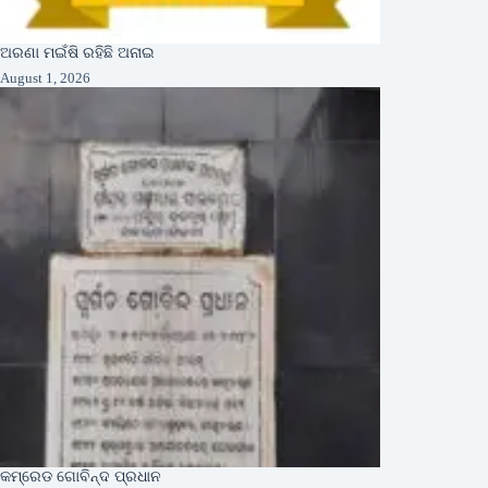
ଅରଣା ମଇଁଷି ରହିଛି ଅନାଇ
August 1, 2026
କମ୍ରେଡ ଗୋବିନ୍ଦ ପ୍ରଧାନ