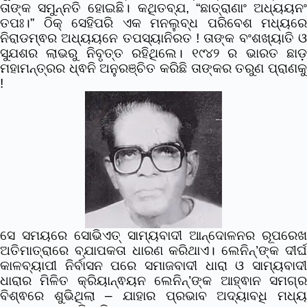
ତାଙ୍କ ସମୁନ୍ନତି ହୋଇଛି।
କଥିତବ୍ଯ, “ଛାତ୍ରାଣାଂ ଅଧ୍ୟୟନ
ତପଃ।” ଠିକ୍ ସେହିପରି ଏକ ମନଲୁବ୍ଧ ପରିବେଶ ମଧ୍ୟରେ
ନିରାଡମ୍ଵର ଅଧ୍ୟୟନେ ତପସ୍ୟାନିରତ ! ତାଙ୍କ ବଂଶଖ୍ୟାତି ଓ
ସୁଯଶର ଲାଭରୁ ନିବୃତ୍ତ ରହିଥିଲେ। ୧୯୪୨ ର ଭାରତ ଛାଡ଼
ମହାମନ୍ତ୍ରର ଧ୍ଵନି ଅନୁରଞ୍ଚିତ କରିଛି ତାଙ୍କର ତରୁଣ ପ୍ରାଣକୁ
!
ସେ ସମୟରେ ସୋଭିଏତ୍ ସାମ୍ୟବାଦୀ ଆନ୍ଦୋଳନର ରୂପରେଖ
ଅତିମାତ୍ରାରେ ବ୍ଯାପକତା ଧାରଣ କରିଥାଏ। ଲେନିନ୍’ଙ୍କ ଦୀର୍ଘ
କାଳବ୍ୟାପୀ ନିର୍ବାସନ ପରେ ସମାଜବାଦୀ ଧାରା ଓ ସାମ୍ୟବାଦୀ
ଧାରାର ମିଳିତ କ୍ରିୟାନ୍ଵୟନ ଲେନିନ୍’ଙ୍କ ଆହ୍ଵାନ ସମଗ୍ର
ବିଶ୍ଵରେ ଶୁଭିଥିଲା – ଯାହାର ପ୍ରଭାବ ଅଦ୍ୟାବଧି ମଧ୍ୟ