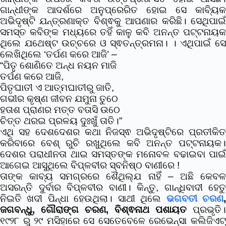
ଗାନ୍ଧୀଙ୍କ ଆଦର୍ଶରେ ଅନୁପ୍ରେରିତ ହୋଇ ସେ କାବ୍ୟିକ
ଅଭିଦୃଷ୍ଟି ଯନ୍ତ୍ରଣାକ୍ତ ବିଶ୍ଵକୁ ଆପଣାର କରିଛି। ସେଥିପାଇଁ
ସମସ୍ତ କବିଙ୍କ ମଧ୍ୟରେ ତହିଁ କାଳୁ କବି ଅନନ୍ତ ପଟ୍ଟନାୟକ
ଥିଲେ ଯଥେଷ୍ଟ ଉଚ୍ଚରେ ଓ ସ୍ଵତନ୍ତ୍ରମନା। । ଏଥିପାଇଁ ସେ
ଲେଖିଥିଲେ ‘ତର୍ପଣ କରେ ଆଜି’ –
“ପିତୃ ଶୋଣିତେ ଅନ୍ଧ ନୟନ ମାଜି
ତର୍ପଣ କରେ ଆଜି,
ପିତୃଘାତୀ ଏ ଆତ୍ମଘାତୀରୁ ଜାତି,
ଗଭୀର କୃଷ୍ଣ ଜୀବନ ଯମୁନା ତୁଠେ
ହତାଶ ପ୍ରାଣର ମତ୍ତ ବତାସି ଉଠେ
ଚିତ୍ତ ଥରଇ ପ୍ରଳୟ ଦୁଃଖୁଁ ତାତି।”
ଏଥି ସହ ଦେଶଦେଶର କଥା ନିଜସ୍ଵ ଅଭିଦୃଷ୍ଟିରେ ପ୍ରତୀକିତ
କରିବାରେ ବେଶ୍ ରୁଚି ରଖୁଥିଲେ କବି ଅନନ୍ତ ପଟ୍ଟନାୟକ।
ଦେଶର ପରାଧୀନତା ଥାଇ ସମସ୍ତଙ୍କ ମନୋବଳ ବଢାଇବା ପାଇଁ
ଆଗେଇ ଆସୁଥିଲେ ବିପ୍ଳବୀର ସ୍ବନିଷ୍ଠ ବାଣୀରେ !
ତାଙ୍କ କାବ୍ୟ ସମଗ୍ରରେ ଶୈଥିଲ୍ଯ ନାହିଁ – ଅଛି କେବଳ
ଅସରନ୍ତି ଦୁର୍ବାର ବିପ୍ଳବୀର ବାଣୀ। କିନ୍ତୁ, ଗାନ୍ଧିବାଦୀ ହେତୁ
ନିଇତି ଖଦୀ ପିନ୍ଧା ହେଉଥିଲା। ସାଥୀ ଥିଲେ
ଭଗବତୀ ଚରଣ
ଜଗବନ୍ଧୁ, ଗୌରାଙ୍ଗ ଚରଣ, ବିଶ୍ଵନାଥ ପଶାୟତ
ପ୍ରଭୃତି।
୧୯୨୮ ରୁ ୨୯ ମସିହାରେ ସେ ସେତେବେଳେ ରେଭେନ୍ସା କଲିଜିଏଟ୍