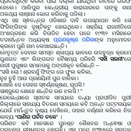
ପ୍ରତିନିଧିତ୍ଵ କରିବା ପାଇଁ ଦିଲ୍ଲୀ ଯାଉଥିବା ବାଟରେ ଗିରଫ
ହେଲେ। ଆଲିପୁର କେନ୍ଦ୍ରୀୟ କାରାଗାରରେ ତାଙ୍କୁ ନାନା
ଅକଥ୍ୟ ଲାଞ୍ଛନା ଭୋଗ କରିବାକୁ ପଡିଲା।
ଏଥି ସହ ସ୍ଵତନ୍ତ୍ର ଓଡିଶାର ଦାବି ଉପସ୍ଥାପନ କରି ସେ
ଫିରିଙ୍ଗିଙ୍କ ଦୃଷ୍ଟିକଟୁ ହୋଇଥିଲେ। ସକ୍ରିୟ ରାଜନୀତିରେ
ଅଂଶଗ୍ରହଣ କରି ବିତାଡିତ ହେବା ପରେ ୧୯୩୨ ମସିହାରେ
ତଦାନୀନ୍ତନ ଅଧ୍ୟକ୍ଷ
ପ୍ରାଣକୃଷ୍ଣ ପରିଜା
ଙ୍କ ଅନୁମୋଦନ
କ୍ରମେ ପୁଣି ନାମ ଲେଖାଇଛନ୍ତି।
ନେତୃତ୍ବ ଦେବାର ସମସ୍ତ ଶ୍ଳାଘ୍ୟ ଭାବରେ ଉଦବୁଦ୍ଧ କ୍ରମେ
ଗୁଣଗତ ଏବଂ ଲିଙ୍ଗଗତ ବୈଷମ୍ୟ ପରିହରି
‘ସଖି ସଜନୀ’
ରେ
ନାରୀ ପୁରୁଷର ସମାନତାକୁ ଅଙ୍ଗୀକୃତ କରିଛନ୍ତି –
“ସଖି ଲୋ ! ଶ୍ରବଣୁଁ ଫିଙ୍ଗ ତୋ ଫୁଲ କଳିକା,
ନୁହ ତୁହି ଆଉ ପ୍ରଣୟିନୀ ପୁର ବାଳିକା।
ଖୋଲି ଦେ ତୋହର ସ୍ଵର୍ଣ୍ଣଭୂଷଣ, ରୂପସି !
ସାଞ୍ଜୁରେ ଶୋହେ ଶାନ୍ତିର ରଣ ଝଲସି ! “
ରେଭେନ୍ସାରେ ସ୍ନାତକ ସମୟରେ ବନ୍ୟା ପ୍ରପୀଡିତ ପୁରୀ
ଜିଲ୍ଲାରେ ସାହାଯ୍ୟ ବିତରଣ ସମୟରେ କବି ଅନନ୍ତ ପଟ୍ଟନାୟକ
ଯେଉଁ ମର୍ମନ୍ତୁଦ ଦୃଶ୍ୟ ଦେଖିଲେ, ତାହାର ବର୍ଣ୍ଣନା କରିଲେ ନିଜ
କାବ୍ୟ
‘ପାଣିର ପର୍ବତ ତଳେ’
।
ପରିଣତ କବି ମାନସରେ ପୁନଶ୍ଚ ଶୈଶବର ଅନ୍ଵେଷା ଓ
ପ୍ରବଣତା ଭୀଷଣତର ହୋଇଛି। ଏହା ପରେ ୧୯୩୫ରେ ସ୍ନାତକ