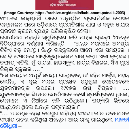
(Image Courtesy: https://archive.org/details/kabi-anant-patnaik-2003)
୧୯୩୬ର ଲକ୍ଷ୍ନୌ ଠାରେ ଅନୁଷ୍ଠିତ ପ୍ରଗତିଶୀଳ ଲେଖକ
ସମ୍ମେଳନ ପରେ ଓଡ଼ିଶାରେ ପ୍ରଗତିଶୀଳ ଧାରା ଓ ସବୁଜ ଧାରାର
ପ୍ରବାହ କ୍ରମେ ସ୍ପଷ୍ଟ ପରିଲକ୍ଷିତ ହେଲା।
ଗୋପୀନାଥ ମହାନ୍ତି ସ୍ମୃତିଚାରଣ କରି ତାଙ୍କ ଗ୍ରନ୍ଥ ‘ଅନନ୍ତ
ବିଚିତ୍ରା’ରେ ବର୍ଣ୍ଣନା କରିଛନ୍ତି –
“ଅ’ନ୍ତ ବୟସରେ ଅବଶ୍
ଟିକିଏ ବଡ଼ ମୋ’ଠୁ। କିନ୍ତୁ ଇସ୍କୁଲରେ ଆମେ ଏକା ସମୟରେ ।
ସେ ବି ୧୯୩୦ରେ ମାଟ୍ରିକ୍ୟୁଲେଶନ ପାଶ୍ କଲା। ଏକା କ୍ଲାସର।
ତଫାତ୍ ଏତିକି, ମୁଁ ପାଟଣା ହାଇସ୍କୁଲ ଛାତ୍ର-ବିହାରର, ସିଏ ପୁରୀ
ଜିଲ୍ଲା ସ୍କୁଲର …. “
“ସେ ସମୟ ତ ଅପୂର୍ବ ସମୟ। ଗାନ୍ଧିବାଦ, ତା’ ସହିତ ମାର୍କ୍ସ, ମହାନ୍
ଲେନିନ୍, ଏ ଦୁଇ ବାଦର ପ୍ରଭାବ ପଡୁଥିଲା ସେତେବେଳେ
ଯୁବକମାନଙ୍କ ଉପରେ। ୧୯୧୭ର ଋଷ୍ ବିପ୍ଳବ। ….
ଯୁବକମାନଙ୍କ ଭିତରେ ଯେଉଁମାନେ ବେଶୀ ସ୍ପର୍ଶପ୍ରବଣ ଥିଲେ,
ସେମାନେ ଏ ନିଆଁରେ ଜଳି ଉଠିଥିଲେ। ତାଙ୍କରି ଭିତରେ
ଅନ୍ୟତମ ଥିଲେ ଅନନ୍ତ ପଟ୍ଟନାୟକ।”
“…. ଆରମ୍ଭ ହେଲା ନବଯୁଗ ସାହିତ୍ୟ ସଂସଦ। ତା’ର ଉଦବୋଧନ
ସଂଗୀତ ରଚନା କରିଥିଲା ଅନନ୍ତ। ଆଉ ତା’କୁ ଗାଇଥିଲେ
ମାଳତୀ
ଚୌଧୁରୀ
–