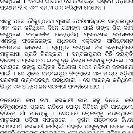
କରିଥିଲେ । ଏହିପରି ଭାବରେ ସେ ହେଉଛନ୍ତି ପଶ୍ଚିମ ଓଡ଼ିଶାର
ପ୍ରଥମ ବି.ଏ ଏବଂ ଏମ.ଏ ପାସ କରିଥିବା ମେଧାବୀ ।
ଏସବୁ ପରେ ବୈକୁଣ୍ଠନାଥ ପୂଜାରୀ ଫେରିଆସିଥିଲେ ସମ୍ବଲପୁର
ଏବଂ କାମ କରିଥିଲେ ଦିନେ ଯାହାଙ୍କ ପାଇଁ ତାଙ୍କ ପିତା କାମ
କରୁଥିଲେ ତତ୍କାଳୀନ କେନ୍ଦ୍ରୀୟ ପ୍ରଦେଶର କମିସନର
ଏଣ୍ଡ୍ରୁ ଫ୍ରେଜରଙ୍କ ଅଧିନରେ ଏକ୍ସଟ୍ରା ଆସିଷ୍ଟାଣ୍ଟ
କମିଶନର ଭାବରେ । ବ୍ୟଥିତ କରିଥିଲା ନିଜ ଜନ୍ମଭୂମିରେ
ମାତୃଭାଷା ପ୍ରତି ତିରସ୍କାର । ସମ୍ବଲପୁରର କିଛି ବ୍ୟକ୍ତି
ବିଶେଷ ଏ ପ୍ରକାର ଆଇନକୁ ଦୃଢ଼ ବିରୋଧ କରିବାକୁ ଲାଗିଲେ । ଏ
ସମୟରେ ତାଙ୍କୁ ଦାୟିତ୍ଵ ଦିଆଗଲା ୧୯୦୧ ମସିହାର ଜନଗଣନା
ପାଇଁ । ସେ ଥିଲେ ସମ୍ବଲପୁର ଜିଲ୍ଲାରେ ଏକ ମାତ୍ର ଓଡ଼ିଆ
ସରକାରୀ ଉଚ୍ଚପଦସ୍ଥ ପଦାଧିକାରୀ । ସେ ଆରମ୍ଭ କରିଥିଲେ
ଭିନ୍ନ ଏକ ଆନ୍ଦୋଳନ ସରକାରୀ ପଦବୀରେ ଥାଇ ।
ଜନଗଣନା କାମ ତଥା ସରକାରୀ କାମ ସବୁ ଦିନରେ କରି
ବୈକୁଣ୍ଠନାଥ ପୂଜାରୀ ରାତିରେ ଘୋଡ଼ା ପିଠିରେ ଛୁଟି ଯାଉଥିଲେ
ବିଭିନ୍ନ ଗାଁ ମାନଙ୍କୁ । ସେଠାରେ ଲୋକଙ୍କୁ ମତାଉଥିଲେ
ମାତୃଭାଷା ଓଡ଼ିଆ ସପକ୍ଷରେ । ଦୁର୍ଗମ ଅଞ୍ଚଳରେ ହିନ୍ଦୀ
ଭାଷାଭାଷୀ ସରକାରୀ କର୍ମଚାରୀ ପହଞ୍ଚି ପାରୁନଥିବା ବେଳେ ସେ
ପହଞ୍ଚି ଲୋକଙ୍କୁ ମତାଉଥିଲେ ଏବଂ ବୁଝାଉଥିଲେ ଓଡ଼ିଆ ଭାଷା