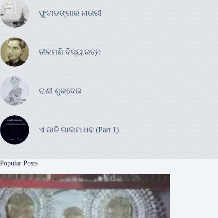
ଫୁଟାଡଙ୍ଗାର ନାଉରୀ
ନୀଳମଣି ବିଦ୍ୟାରତ୍ନ
ରାଣୀ ଶୁକଦେଇ
ଏ ଜାତି ଗାଲମାଧବ (Part 1)
Popular Posts