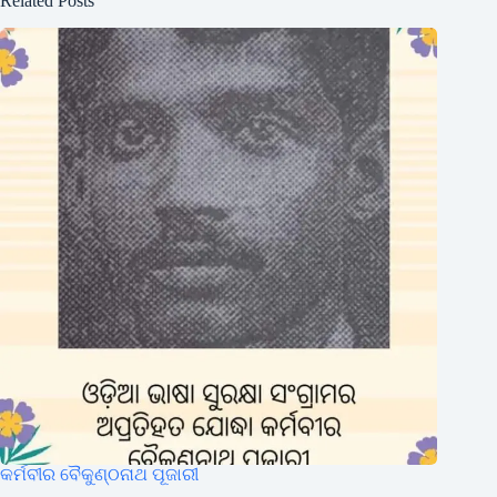
Related Posts
କର୍ମବୀର ବୈକୁଣ୍ଠନାଥ ପୂଜାରୀ