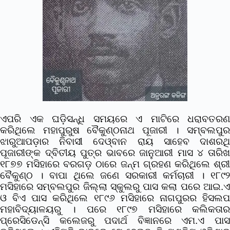
ଏପରି ଏକ ଘଡ଼ିସନ୍ଧି ସମୟରେ ଏ ମାଟିରେ ଧରାବତରଣ
କରିଥିଲେ ମହାପୁରୁଷ ବୈକୁଣ୍ଠନାଥ ପୂଜାରୀ । ସମ୍ବଲପୁର
ଝାରୁଆପଡ଼ାର ନିବାସୀ ଦେଓ୍ବାନ ରାୟ ସାହେବ ଦାଶରଥି
ପୂଜାରୀଙ୍କ ଦ୍ବିତୀୟ ପୁତ୍ର ଭାବରେ ଜାନୁଆରୀ ମାସ ୪ ତାରିଖ
୧୮୭୭ ମସିହାରେ ବରଗଡ଼ ଠାରେ ଜନ୍ମ ଗ୍ରହଣ କରିଥିଲେ ଶ୍ରୀ
ବୈକୁଣ୍ଠ । ବାପା ଥିଲେ ଜଣେ ସରକାରୀ କର୍ମଚାରୀ । ୧୮୯୨
ମସିହାରେ ସମ୍ବଲପୁର ଜିଲ୍ଲା ସ୍କୁଲରୁ ପାସ କଲା ପରେ ଆଇ.ଏ
ଓ ବିଏ ପାସ କରିଥିଲେ ୧୮୯୬ ମସିହାରେ ନାଗପୁରର ହିସଲପ
ମହାବିଦ୍ୟାଳୟରୁ । ପରେ ୧୮୯୭ ମସିହାରେ କଲିକତାର
ପ୍ରେସିଡେନ୍ସି କଲେଜରୁ ପଦାର୍ଥ ବିଜ୍ଞାନରେ ଏମ.ଏ ପାସ