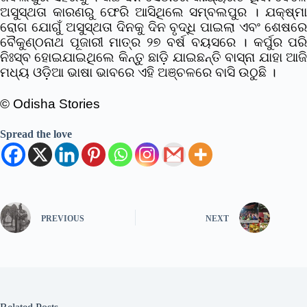
ଅସୁସ୍ଥତା କାରଣରୁ ଫେରି ଆସିଥିଲେ ସମ୍ବଲପୁର । ଯକ୍ଷ୍ମା
ରୋଗ ଯୋଗୁଁ ଅସୁସ୍ଥତା ଦିନକୁ ଦିନ ବୃଦ୍ଧି ପାଇଲା ଏବଂ ଶେଷରେ
ବୈକୁଣ୍ଠନାଥ ପୂଜାରୀ ମାତ୍ର ୨୭ ବର୍ଷ ବୟସରେ । କର୍ପୁର ପରି
ନିଃସ୍ବ ହୋଇଯାଇଥିଲେ କିନ୍ତୁ ଛାଡ଼ି ଯାଇଛନ୍ତି ବାସ୍ନା ଯାହା ଆଜି
ମଧ୍ୟ ଓଡ଼ିଆ ଭାଷା ଭାବରେ ଏହି ଅଞ୍ଚଳରେ ବାସି ଉଠୁଛି ।
©️ Odisha Stories
Spread the love
PREVIOUS
NEXT