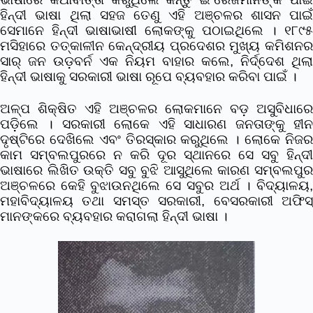
ହିନ୍ଦୀ ଭାଷା ଥିଲା ସହଜ ତେଣୁ ଏହି ଅଞ୍ଚଳର ଶାସନ ପାଇଁ
ସେମାନେ ହିନ୍ଦୀ ଭାଷାଭାଷୀ ଲୋକଙ୍କୁ ପଠାଇଥିଲେ । ୧୮୯୫
ମସିହାରେ ତତ୍କାଳୀନ କେନ୍ଦ୍ରୀୟ ପ୍ରଦେଶର ମୁଖ୍ୟ କମିଶନର
ସାର୍ ଜନ ଉଡ଼ବର୍ନ ଏକ ନିୟମ ବାହାର କଲେ, ନିର୍ଦ୍ଦେଶ ଥିଲା
ହିନ୍ଦୀ ଭାଷାକୁ ସରକାରୀ ଭାଷା ରୂପେ ବ୍ୟବହାର କରିବା ପାଇଁ ।
ଅଳ୍ପ ଶିକ୍ଷିତ ଏହି ଅଞ୍ଚଳର ଲୋକମାନେ ବଡ଼ ଅସୁବିଧାରେ
ପଡ଼ିଲେ । ସରକାରୀ ଲୋକେ ଏହି ସାଧାରଣ ଜନତାଙ୍କୁ ହୀନ
ଦୃଷ୍ଟିରେ ଦେଖିଲେ ଏବଂ ତିରସ୍କାର କରୁଥିଲେ । ଲୋକେ ନିଜର
କାମ ସମ୍ବଲପୁରରେ ନ କରି ଦୂର ସ୍ଥାନରେ ସେ ସବୁ ହିନ୍ଦୀ
ଭାଷାରେ ଲିଖିତ ଉକ୍ତି ସବୁ ବୁଝି ଆସୁଥିଲେ କାରଣ ସମ୍ବଲପୁର
ଅଞ୍ଚଳରେ କେହି ବୁଝାଉନଥିଲେ ସେ ସବୁର ଅର୍ଥ । ବିଦ୍ୟାଳୟ,
ମହାବିଦ୍ୟାଳୟ ତଥା ସମସ୍ତ ସରକାରୀ, ବେସରକାରୀ ଅଫିସ୍
ମାନଙ୍କରେ ବ୍ୟବହାର କରାଗଲା ହିନ୍ଦୀ ଭାଷା ।