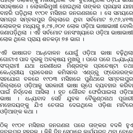
ସପକ୍ଷରେ । ଲୋକାଭିମୁଖୀ ହୋଇଥିଲା ତାଙ୍କର ପ୍ରୟାସ ଯାହା
ବାହରି ପଡ଼ିଥିଲା ୧୯୦୧ ମସିହାର ଜନଗଣନାରେ । ସେ ସମୟରେ
ସମଗ୍ର ସମ୍ବଲପୁର ଜିଲ୍ଲାରେ ଥିବା ସର୍ବମୋଟ ୭,୯୬,୪୧୩
ଲୋକଙ୍କ ମଧ୍ୟରୁ ୫,୯୫,୬୦୧ ଲୋକ ଓଡ଼ିଆ ଭାଷାଭାଷୀ ବୋଲି
ଜଣାପଡ଼ିଥିଲା । ଏହି ସର୍ବମୋଟ ଜନସଂଖ୍ୟାରେ ଓଡ଼ିଆ ଭାଷାଭାଷୀ
ଲୋକ ଥିଲେ ପ୍ରାୟ ଶତକଡ଼ା ୭୫ ଭାଗ ।
ଏହି ଭାଷାଗତ ଆନ୍ଦୋଳନ ଯୋଗୁଁ ଓଡ଼ିଆ ଭାଷା ବଢ଼ିଥିଲା
ଗୋଟାଏ ପାଦ ଦୂରକୁ ଅବକ୍ଷୟ ମୁଖରୁ । ପରେ ପରେ ଅନ୍ୟାନ୍ୟ
ସଂଗ୍ରାମୀ ଯଥା ଧରଣୀଧର ମିଶ୍ରଙ୍କ ପ୍ରଚେଷ୍ଟା ତଥା
କେନ୍ଦ୍ରୀୟ ପ୍ରଦେଶର କମିସନର ଏଣ୍ଡ୍ରୁ ଫ୍ରେଜରଙ୍କ
ସହଯୋଗ ବଳରେ ୧୯୦୩ ମସିହାରେ ପୁଣିଥରେ ସମ୍ବଲପୁର
ଜିଲ୍ଲାରେ ଓଡ଼ିଆକୁ ସରକାରୀ ଭାଷା ରୂପେ ବ୍ୟବହାର କରିବା
ପାଇଁ ନିର୍ଦ୍ଦେଶ ଆସିଲା । ହୃତ ଗୌରବ ଫେରିପାଇଲା ଓଡ଼ିଆ
ଭାଷା । ଧନ୍ୟବାଦ ସେହି ଯୁବକ ବୈକୁଣ୍ଠନାଥ ପୂଜାରୀ
ମହୋଦୟଙ୍କୁ ଯିଏ ଚେତାଇ ଦେଇଥିଲେ ଓଡ଼ିଶା ମାଟିରେ
ଓଡ଼ିଆଙ୍କ କଥା ।
ଠିକ୍ ୧୯୦୧ ମସିହାର ଜନଗଣନା ପରେ ତାଙ୍କର ବଦଳି ହୁଏ
ଜବଲପୁର ସହରକୁ । କିଛି ଦିନ ସେଠାରେ କାର୍ଯ୍ୟରତ ଥିବା ବେଳେ