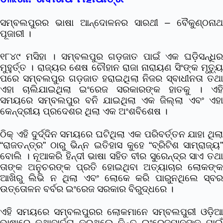
ସମ୍ବଲପୁରର ଭାଷା ଆନ୍ଦୋଳନର ସାରଥୀ – ବୈକୁଣ୍ଠନାଥ
ପୂଜାରୀ ।
୧୮୪୯ ମସିହା ‌। ସମ୍ବଲପୁର ଗଡ଼ଜାତ ପାଇଁ ଏକ ଘଡ଼ିସନ୍ଧିର
ମୁହୁର୍ତ୍ତ । ରାଜ୍ୟର ଶେଷ ଚୌହାନ ରାଜା ନାରାୟଣ ସିଂଙ୍କ ମୃତ୍ୟୁ
ପରେ ସମ୍ବଲପୁର ଗଡ଼ଜାତ ହରାଇଥିଲା ନିଜର ସ୍ବାଧୀନତା ତଥା
ଏହା ଚାଲିଯାଇଥିଲା ଇଂରେଜ ସରକାରଙ୍କ ହାତକୁ । ଏହି
ସମୟରେ ସମ୍ବଲପୁର ବନି ଯାଇଥିଲା ଏକ ଜିଲ୍ଲା ଏବଂ ଏହା
କେନ୍ଦ୍ରୀୟ ପ୍ରଦେଶର ଥିଲା ଏକ ଅଂଶବିଶେଷ ।
ଠିକ୍ ଏହି ଦୁର୍ଦ୍ଦିନ ସମୟରେ ଘଟିଥିଲା ଏକ ପରିବର୍ତ୍ତନ ଯାହା ଥିଲା
“ରାଜତନ୍ତ୍ର” ଠାରୁ ଭିନ୍ନ ଇତିହାସ କୁହେ “ବ୍ରିଟିଶ ସାମ୍ରାଜ୍ୟ”
ବୋଲି । ନୂଆକରି ହିନ୍ଦୀ ଭାଷା ସହିତ ବୀର ସୁରେନ୍ଦ୍ର ସାଏ ତଥା
ତାଙ୍କ ଅନୁଚରଙ୍କ ପ୍ରତି ହୋଇଥିବା ଅତ୍ୟାଚାର ଲୋକଙ୍କ
ଆଖିରୁ ଲିଭି ନ ଥିଲା ଏବଂ ଲୋକେ କରି ପାରୁନଥିଲେ ସ୍ବର
ଉତ୍ତୋଳନ ବର୍ବର ଇଂରେଜ ସରକାର ବିରୁଦ୍ଧରେ ।
ଏହି ସମୟରେ ସମ୍ବଲପୁରର ଲୋକମାନେ ସମ୍ବଲପୁରୀ ଓଡ଼ିଆ
ଭାଷାରେ କଥାବାର୍ତ୍ତା କରୁଥିଲେ କିନ୍ତୁ ଇଂରେଜମାନଙ୍କ ପାଇଁ