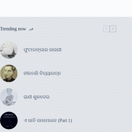
Trending now
ଫୁଟାଡଙ୍ଗାର ନାଉରୀ
ନୀଳମଣି ବିଦ୍ୟାରତ୍ନ
ରାଣୀ ଶୁକଦେଇ
ଏ ଜାତି ଗାଲମାଧବ (Part 1)