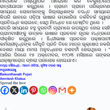
ମାତ୍ରକେ ଅଶ୍ୱୋପରି ଆରୋହଣ କରି ବୈକୁଣ୍ଠନାଥ
ରାତ୍ରୀଯାପନ କରୁଥିଲେ । ଗ୍ରାମେ ଗ୍ରାମେ ପରିଭ୍ରମଣ
ସମୟରେ ଲୋକମାନଙ୍କୁ ଜିଲ୍ଲାଧିଶଙ୍କ ତଦନ୍ତ ସମୟରେ
କିପରି ଭାବରେ ଓଡ଼ିଆ ଭାଷାର ଉପକାରିତା ତର୍କବିତର୍କ ଦ୍ୱାରା
ପ୍ରତିପନ୍ନ କରାଇବେ, ସେଥି ନିମନ୍ତେ ସେ ଚେଷ୍ଟିତ ଥିଲେ ।
ରାତ୍ରି ସମୟରେ ବହୁ ଦୂରବର୍ତୀ ଗ୍ରାମରେ ଉପସ୍ଥିତ ହୋଇ ସେହି
ଗ୍ରାମବାସୀଙ୍କୁ ଉତ୍କଳ ଭାଷାର ପ୍ରଚଳନ ରୂପକ ମନ୍ତ୍ରରେ
ଦୀକ୍ଷିତ କରୁଥିଲେ । ହିନ୍ଦୀଭାଷା ପ୍ରଚଳନ ପକ୍ଷପାତୀ
କର୍ମଚାରୀବୃନ୍ଦଙ୍କ ବୈଧୃତି ପ୍ରତି ତିଳେ ମାତ୍ର ଭୃକ୍ଷେପ ନକରି
ଦେଶର ମାୟା ମମତା ଅନୁବନ୍ଧନର ବଶବର୍ତୀ ହୋଇଥିଲେ । ”
ଆଜିର ଦିନରେ ୧୫ ଅକ୍ଟୋବର, ୧୯୦୩ ମସିହାରେ ତାଙ୍କର
ଯକ୍ଷ୍ମାରୋଗ ଦ୍ଵାରା ପରଲୋକ ହୋଇଯାଏ।
ତଥ୍ୟ ସୌଜନ୍ୟ :
ଆମେ ଓଡିଆ
, ନୃସିଂହ ଚରଣ ସାହୁ
#ପୂଜନୀୟେଷୁ
Baikunthanath Pujari
Amritesh Khatua
Spread the love