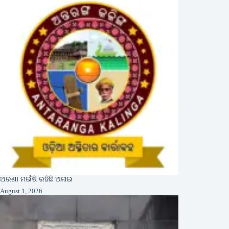
ଅରଣା ମଇଁଷି ରହିଛି ଅନାଇ
August 1, 2026