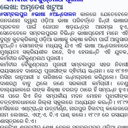
ଲେଖା: ଅମୃତେଶ ଖଟୁଆ
#ସମ୍ବଲପୁର
#ଭାଷା
#ଆନ୍ଦୋଳନ
କାଳରେ ଯେତେବେଳେ
ଜନଗଣନା ଦ୍ୱାରା ଓଡ଼ିଆ ଭାଷା ପରିବର୍ତ୍ତେ ହିନ୍ଦୀ ଭାଷାର
ପ୍ରଚଳନ ପାଇଁ ଗୋପନ ଷଡ଼ଯନ୍ତ୍ର ଆରମ୍ଭ ହୁଏ,
ସେତେବେଳେ ସମ୍ବଲପୁରର ବିଭିନ୍ନ ଭାଷାପ୍ରେମୀ ମାନେ ଏହି
ଦୁରୂହ କୁଚକ୍ରିକାରୁ ଓଡ଼ିଆ ଭାଷାକୁ ରକ୍ଷା କରିବା ପାଇଁ ଆଗୁସାର
ହୁଅନ୍ତି। ସେମାନଙ୍କ ମଧ୍ୟରୁ ଯିଏ ଏହି ଭାଷା ଆନ୍ଦୋଳନରେ
ମୁଖ୍ୟତଃ ସକ୍ରିୟଶୀଳ ରହେ, ସିଏ ହେଉଛନ୍ତି ଏହି ଯୁବକ,
କର୍ମବୀର
ବୈକୁଣ୍ଠନାଥ ପୂଜାରୀ
।
କର୍ମବୀର ବୈକୁଣ୍ଠନାଥ ପୂଜାରୀ
ସମ୍ବଲପୁର ସହର ନିବାସୀ
ରାୟସାହେବ ଦାଶରଥି ପୂଜାରୀଙ୍କ ଦ୍ଵିତୀୟ ସନ୍ତାନ। ସେ ୧୮୭୭
ମସିହା ଜାନୁଆରୀ ୪ ତାରିଖରେ ଜନ୍ମଗ୍ରହଣ କରିଥିଲେ। ପିତା
ଦାଶରଥି ବାବୁ ଥିଲେ ଜଣେ ସରକାରୀ କର୍ମଚାରୀ। ତେଣୁ
ବାଲ୍ୟକାଳରେ ତାଙ୍କ ଶିକ୍ଷା ବରଗଡ଼ ଠାରେ ହିଁ ସମ୍ପନ୍ନ ହୁଏ।
ତା ପରେ ସିଏ ନିଜ ସମ୍ପର୍କୀୟ ମଦନ ମୋହନ ପୂଝାରୀଙ୍କ
ତତ୍ତ୍ଵାବଧାନରେ ଜିଲ୍ଲା ସ୍କୁଲରେ ଅଧ୍ୟୟନ କରନ୍ତି। ୧୮୯୨
ମସିହାରେ ଏଣ୍ଟ୍ରାନ୍ସ ଉତ୍ତୀର୍ଣ୍ଣ, ନାଗପୁର ହିଲଟପ୍ କଲେଜରେ
ନାମ ଲେଖାଇ, ଏଫ୍.ଏ, ବି.ଏ ପାଶ୍ କଲେ। ୧୮୯୬ ରେ ରସାୟନ
ଶାସ୍ତ୍ରରେ ବି.ଏ।
ଉନବିଂଶ ଶତାବ୍ଦୀର ଶେଷ ବେଳକୁ ସମ୍ବଲପୁରର ଓଡ଼ିଆ ଭାଷା