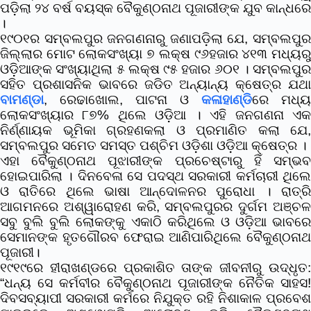
ପଡ଼ିଲା ୨୪ ବର୍ଷ ବୟସ୍କ ବୈକୁଣ୍ଠନାଥ ପୂଜାରୀଙ୍କ ଯୁବ କାନ୍ଧରେ
।
୧୯୦୧ର ସମ୍ବଲପୁର ଜନଗଣନାରୁ ଜଣାପଡ଼ିଲା ଯେ, ସମ୍ବଲପୁର
ଜିଲ୍ଲାର ମୋଟ ଲୋକସଂଖ୍ୟା ୭ ଲକ୍ଷ ୯୬ହଜାର ୪୧୩ ମଧ୍ୟରୁ
ଓଡ଼ିଆଙ୍କ ସଂଖ୍ୟାଥିଲା ୫ ଲକ୍ଷ ୯୫ ହଜାର ୬୦୧ । ସମ୍ବଲପୁର
ସହିତ ପ୍ରଶାସନିକ ଭାବରେ ଜଡିତ ଅନ୍ୟାନ୍ୟ କ୍ଷେତ୍ର ଯଥା
ବାମଣ୍ଡା
, ରେଢାଖୋଲ, ପାଟନା ଓ
କଳାହାଣ୍ଡି
ରେ ମଧ୍ୟ
ଲୋକସଂଖ୍ୟାର ୮୭% ଥିଲେ ଓଡ଼ିଆ । ଏହି ଜନଗଣନା ଏକ
ନିର୍ଣ୍ଣାୟକ ଭୂମିକା ଗ୍ରହଣକଲା ଓ ପ୍ରମାଣିତ କଲା ଯେ,
ସମ୍ବଲପୁର ସମେତ ସମସ୍ତ ପଶ୍ଚିମ ଓଡ଼ିଶା ଓଡ଼ିଆ କ୍ଷେତ୍ର ।
ଏହା ବୈକୁଣ୍ଠନାଥ ପୂଝାରୀଙ୍କ ପ୍ରଚେଷ୍ଟାରୁ ହିଁ ସମ୍ଭବ
ହୋଇପାରିଲା । ଦିନବେଳା ସେ ପଦସ୍ଥ ସରକାରୀ କର୍ମଚାରୀ ଥିଲେ
ଓ ରାତିରେ ଥିଲେ ଭାଷା ଆନ୍ଦୋଳନର ପୁରୋଧା । ରାତ୍ରି
ଆଗମନରେ ଅଶ୍ୱାରୋହଣ କରି, ସମ୍ବଲପୁରର ଦୁର୍ଗମ ଅଞ୍ଚଳ
ସବୁ ବୁଲି ବୁଲି ଲୋକଙ୍କୁ ଏକାଠି କରିଥିଲେ ଓ ଓଡ଼ିଆ ଭାବରେ
ସେମାନଙ୍କ ହୃତଗୌରବ ଫେରାଇ ଆଣିପାରିଥିଲେ ବୈକୁଣ୍ଠନାଥ
ପୂଜାରୀ।
୧୯୧୯ରେ ହୀରାଖଣ୍ଡରେ ପ୍ରକାଶିତ ତାଙ୍କ ଜୀବନୀରୁ ଉଦ୍ଧୃତ:
“ଧନ୍ୟ ସେ କର୍ମବୀର ବୈକୁଣ୍ଠନାଥ ପୂଜାରୀଙ୍କ ନୈତିକ ସାହସ!
ଦିବସବ୍ୟାପୀ ସରକାରୀ କର୍ମରେ ନିଯୁକ୍ତ ରହି ନିଶାକାଳ ପ୍ରବେଶ