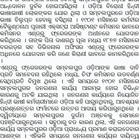
ଆନ୍ଦୋଳନ ଦୁର୍ବଳ ହୋଇଆସିଥିଲା । ଓଡ଼ିଆ ବିରୋଧୀ ହିନ୍ଦୀ
ଭାଷାଭାଷୀ ଲୋକଙ୍କର ଯୋର ଥିଲା ଓ ସମ୍ବଲପୁରରେ ଓଡ଼ିଆ
ଭାଷା ବିଲୁପ୍ତ ହେବାକୁ ବସିଥିଲା । ୧୯୦୧ ମସିହାରେ
କର୍ମବୀର
ବୈକୁଣ୍ଠନାଥ ପୂଜାରୀ
ଏକ୍ସଟ୍ରା ଆସିଷ୍ଟାଣ୍ଟ କମିସନର ଭାବର
କମିସନର ଏଣ୍ଡ୍ରୁ ଫ୍ରେଜରଙ୍କ ଅଧୀନରେ ଯୋଗଦାନ
କରିଥିଲେ । ତାଙ୍କ ପିତା ଦାଶରଥି ପୂଜା ମଧ୍ୟ ୧୮୭୭ ମସିହାରେ
ବରଗଡ଼ର ସବ ଡିଭିଜନାଲ ଅଫିସର ଏଣ୍ଡ୍ରୁ ଫ୍ରେଜରଙ୍କ
ଅଧିନରେ ଯୋଗଦାନ କରି ଜଣେ କିରାଣୀ ଭାବରେ କାମକରିଥିଲେ
।
ଏଣ୍ଡ୍ରୁ ଫ୍ରେଜରଙ୍କ ସମ୍ବଲପୁର ଓଡ଼ିଆଙ୍କ ଭାଷା ଦାବି
ପ୍ରତି ସମବେଦନା ରହିଥିଲେ ମଧ୍ୟ, ଚିଫ କମିସନର ଉଡବର୍ଣ୍ଣ
ସେଥିପ୍ରତି ବିମୁଖ ଥିଲେ । ଏହି ସମୟରେ ୧୯୦୧ ମସିହାରେ
ସମ୍ବଲପୁରର ଜନଗଣନା କାର୍ଯ୍ୟ ଆରମ୍ଭ ହୋଇ ବିଭିନ୍ନ
କାରଣରୁ ଅଟକି ଯାଇଥିଲା । ଜନଗଣନା କାର୍ଯ୍ୟରେ ନିୟୋଜିତ
ହିନ୍ଦୀ ଭାଷୀ କର୍ମଚାରୀମାନେ ଓଡ଼ିଆ କହି ପାରୁନଥିବାରୁ, ଆବଶ୍ୟକ
ପ୍ରଶ୍ନୋତ୍ତର ଫର୍ମାଟରେ ଉତ୍ତର ଆଦାୟ କରିପାରୁନଥିଲେ ।
ଦ୍ୱିତୀୟରେ ସମ୍ବଲପୁରର ଦୁର୍ଗମ ଅଞ୍ଚଳକୁ ସେମାନେ
ପହଞ୍ଚିପାରୁନଥିଲେ । ସବୁଠାରୁ ବଡ କାରଣ ଥିଲା, ଏହି ଜନଗଣନା
କାର୍ଯ୍ୟ ସମ୍ବଲପୁରର ଓଡ଼ିଆ ପ୍ରାଧାନ୍ୟ ପ୍ରମାଣ କରାଇଦେବାର
ଆଶଙ୍କା । ଏହିଭଳି ସମୟରେ ଜନଗଣନା କାର୍ଯ୍ୟର ଦାୟିତ୍ୱ