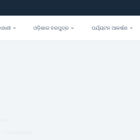
ାହାଣୀ
ଓଡ଼ିଶାର ବରପୁତ୍ର
ପର୍ଯ୍ୟଟନ ଆକର୍ଷଣ
ଶ୍ର
ମହାମନିଷୀଗଣ