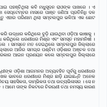
 ଯାଇ ପହଞ୍ଚିଥିଲା କବି ମଧୁସୂଦନ ରାଓଙ୍କ ପାଖରେ । ଏ
ା ସେପ୍ଟେମ୍ବର ମାସରେ ପାଞ୍ଚ ଜଣିଆ ପ୍ରତିନିଧି ଦଳ
ିନ୍ତୁ ଏହାର ପରିଣାମ ଥିଲା ସମ୍ବଲପୁର ଭଳିଆ ଏକ ଛୋଟ
କରି ଉଦ୍ଧାର କରିଥିଲେ ବୁଡ଼ି ଯାଉଥିବା ଓଡ଼ିଆ ଭାଷାକୁ ।
 କରିଥିଲେ ଧରଣୀଧର ମିଶ୍ର ଏବଂ ସମସ୍ତ ମହାମନିଷୀ ।
ିଥିଲେ । ସମସ୍ତେ ମତ ଦେଇଥିଲେ ସମ୍ବଲପୁର ଜିଲ୍ଲାରେ
ିଲ୍ଲାରେ ଆଜିର ସମଗ୍ର ପଶ୍ଚିମ ଓଡ଼ିଶାର ଅଞ୍ଚଳ ତଥା
ଜ ସରକାର ଆଇନ ପ୍ରଣୟନ କଲେ ସମ୍ବଲପୁର ଜିଲ୍ଲାରେ
୍ଧୀଙ୍କ ଓଡ଼ିଶା ଆଗମନର ଅବ୍ୟବହିତ ପୂର୍ବରୁ ଧରଣୀଧର
 ଲେଖକ ଭାବରେ ଧରଣୀଧର ମିଶ୍ର ଛାଡ଼ି ଯାଇଛନ୍ତି ଅନେକ
ଚୟ ସାହସିକତା, ଦାମ୍ଭିକତା ତଥା ଉଚ୍ଚାଭିଳାସର । ସେ ନ
ଵ । ଆମେ ତାଙ୍କ ନିକଟରେ ଚିରଋଣୀ ତଥା ନମସ୍ୟ କାରଣ