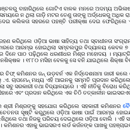
ଞ୍ଚଳରୁ ବାହାରିଥିଲେ ଗୋଟିଏ ବାଳକ ମନରେ ଅଦମ୍ୟ ଅଭିଳାଷ 
ମୟରେ ନ ଥିଲା ଗାଡ଼ି ମଟର ତେଣୁ ତାଙ୍କୁ ଅର୍ଦ୍ଧେକରୁ ଅଧିକ ରାସ୍ତ
 ଦେଇ କଲିକତା ସହରରେ ପହଞ୍ଚି ପରୀକ୍ଷା ଦେଇ ଫେରିଥିଲେ ଏବ
ରହଣ କରିଥିଲେ ଓଡ଼ିଆ ଭାଷା ସାହିତ୍ୟ ତଥା ସ୍ବାଧୀନତା ସଂଗ୍ର
ରରେ ଆରମ୍ଭ ହୋଇଥିଲା ସମ୍ବଲପୁର ବିଦ୍ୟାଳୟ କେବଳ ୭ ଜଣ
ୟରେ ଦିନେ ପାଠ ପଢ଼ିଥିଲେ ଧରଣୀଧର ମିଶ୍ର ମହୋଦୟ । ମ୍ୟାଟ
ନଶିକ୍ଷକ । ୧୮୮୦ ମସିହା ବେଳକୁ ସେ ବନି ଯାଇଥିଲେ ଶିକ୍ଷା ବ
 ଚିଫ୍ କମିଶନର ଜନ୍ ଉଡ଼ବର୍ନ ଏକ ନିର୍ଦ୍ଦେଶନାମା ଜାରୀ କଲେ
.ଏ. ଚାପମେନ୍ ମଧ୍ୟ ଏହି ଆଇନକୁ ସମ୍ମତି ପ୍ରଦାନ କରିଥିଲେ 
ଲା ସବୁ ସରକାରୀ ତଥା ବିଦ୍ୟାଳୟରେ । ଏହି ନୀତିକୁ ବିରୋଧ କରି
ିହାରେ ଏବଂ ପ୍ରଦାନ କରିଥିଲେ ଏକ ଚିଠି ତତ୍କାଳୀନ ଭାଇସରଏଙ
ରେ ଶ୍ରୀ ମିଶ୍ରଙ୍କୁ ସହଯୋଗ କରିଥିଲେ ସହକାରୀ କମିଶନର
ବୈ
ସଚେତନତା ସୃଷ୍ଟି କରୁଥିଲେ ଓଡ଼ିଆ ଭାଷା ପାଇଁ ଆରମ୍ଭ ହ
େଖିଥିଲେ ତଥା ନିଜକୁ ପରିଚୟ ଦେଇଥିଲେ ଓଡ଼ିଆ ବୋଲି । ଏହି 
 । କମିଶନର ଏହାକୁ ଭାଇସରଏ ଲର୍ଡ କର୍ଜନଙ୍କ ପାଖକୁ ପହଞ୍ଚାଇବ