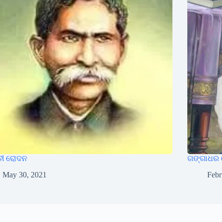
ତୀ ରୋଦନ
ଗଙ୍ଗାଧର 
May 30, 2021
Febr