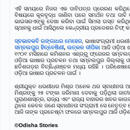
ଏହି ସମୟରେ ନିଜର ଏକ ଦାବିପତ୍ର ପ୍ରେରଣ କରିଥ
ବିଷୟରେ କୂଳବୃଦ୍ଧ ଜାଣିବା ପରେ ସମର୍ଥନ ତଥା ଦାବ
ଭାଇସରଏଙ୍କୁ ଦେଖା କରିବା ପାଇଁ ସିମଲା ଗସ୍ତ କରିଥ
ସ୍ଥାନକୁ ଧାଇଁ ଆସିଥିଲେ କେନ୍ଦ୍ରୀୟ ପ୍ରଦେଶର ଚିଫ୍ 
ସ୍ବଭାବକବି ଗଙ୍ଗାଧର ମେହେର
, ଭାଷାସଂଗ୍ରାମୀ ଧରଣୀ
ସମ୍ବଲପୁର ହିତ୍ବେଷିଣୀ
,
ଉତ୍କଳ ଦୀପିକା
ଆଦି ଓଡ଼ିଆ 
୧୯୦୧ ମସିହାରେ କମିଶନର ଏଣ୍ଡ୍ରୁ ଫ୍ରେଜର ସମ୍ବଲପୁ
ଓଡ଼ିଆ ଭାଷାର ପ୍ରଚଳନ ତଥା ସମ୍ବଲପୁର ଜିଲ୍ଲାକୁ ଓ
ଛତିଶଗଡ଼ର ବିଚ୍ଛିନ୍ନାଞ୍ଚଳ ମଧ୍ୟ ରହିଛି । ପର
ଓଡ଼ିଆ ଭାଷାର ପ୍ରଚଳନ ପାଇଁ ।
ଶ୍ରୀଯୁକ୍ତ ଧରଣୀଧର ମିଶ୍ର ଅନେକ ଥର ସ୍ବାଧୀନତା ଆ
ମିଶ୍ରଙ୍କୁ ୨୫ ଟଙ୍କା ଜରିମାନା ଦେବାକୁ ପଡ଼ିଥିଲା 
ପୁରାଣଶାସ୍ତ୍ର, ରାଜ୍ୟ ଏବଂ ରାଜ୍ୟ ବାହାରର ଖବର କାଗ
ଥିଲେ କେବଳ ଜଣେ ସ୍ବାଧୀନତା ସଂଗ୍ରାମୀ ସେ ନେତୃତ
ଆଜି ତାଙ୍କ ପ୍ରଚେଷ୍ଟା ଫଳରେ ସମ୍ବଲପୁର ଆଜି ଓଡ଼ିଶ
©️Odisha Stories