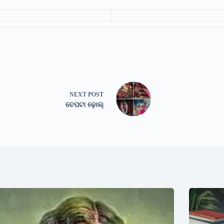
NEXT
POST
ଚେପଟା ଢ଼ୋଲ୍