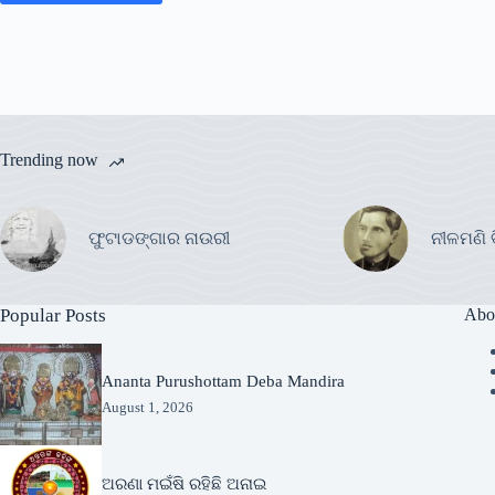
Trending now
ଫୁଟାଡଙ୍ଗାର ନାଉରୀ
ନୀଳମଣି 
Popular Posts
Abo
Ananta Purushottam Deba Mandira
August 1, 2026
ଅରଣା ମଇଁଷି ରହିଛି ଅନାଇ