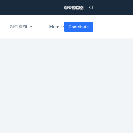
ଆମ କଥା
More
Contribute