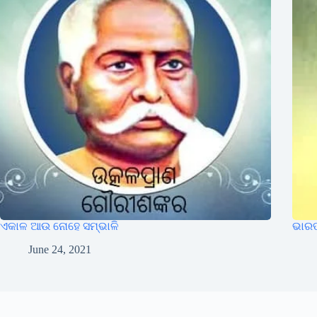
ଏକାଳ ଆଉ ନୋହେ ସମ୍ଭାଳି
ଭାର
June 24, 2021