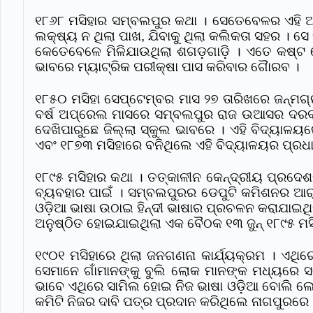
୧୮୬୮ ମସିହାର ସମ୍ବଲପୁର କଥା । ସେତେବେଳର ଏହି ଅ
ଲକ୍ଷ୍ୟ ନ ଥିଲା ପାଖ, ଯିବାକୁ ଥିଲା କଲିକତା ସହର । ସେ ସ
କେତେବେଳେ ମିଳିଯାଉଥିଲା ଶଗଡ଼ଗାଡ଼ି । ଏତେ କଷ୍ଟ
ଭାବରେ ମ୍ୟାଟ୍ରିକ ପରୀକ୍ଷା ପାସ କରିବାର ଗୈାରବ ।
୧୮୫୦ ମସିହା ସେପ୍ଟେମ୍ବର ମାସ ୨୭ ତାରିଖରେ ଜନ୍ମଗ୍
ବର୍ଷ ଅପ୍ରେଲ ମାସରେ ସମ୍ବଲପୁର ରାଜ ଉଆସର ଦରବା
ଦେଖିପାରୁଛେ ଜିଲ୍ଲା ସ୍କୁଲ ଭାବରେ । ଏହି ବିଦ୍ୟାଳ
ଏବଂ ୧୮୭୩ ମସିହାରେ ବନିଥିଲେ ଏହି ବିଦ୍ୟାଳୟର ପ୍ରଧା
୧୮୯୫ ମସିହାର କଥା । ତତ୍କାଳୀନ କେନ୍ଦ୍ରୀୟ ପ୍ରଦେଶର
ବ୍ୟବହାର ପାଇଁ । ସମ୍ବଲପୁରର ଡେପୁଟି କମିଶନର ଆର୍ 
ଓଡ଼ିଆ ଭାଷା ଉଠାଇ ହିନ୍ଦୀ ଭାଷାର ପ୍ରଚଳନ କରାଯାଇଥି
ଅନୁଷ୍ଠିତ ହୋଇଯାଇଥିଲା ଏକ ବୈଠକ ୧୩ ଜୁନ୍ ୧୮୯୫ ମସ
୧୯୦୧ ମସିହାରେ ଥିଲା ଜନଗଣନା କାର୍ଯ୍ୟକ୍ରମ । ଏଥି
ସେମାନେ ଗାଁମାନଙ୍କୁ ବୁଲି ଲୋକ ମାନଙ୍କ ମଧ୍ୟରେ 
ଭାବେ ଏଥିରେ ସାମିଲ ହୋଇ ନିଜ ଭାଷା ଓଡ଼ିଆ ବୋଲି ଲ
କମିଟି ନିଜର ଦାବି ପତ୍ର ପ୍ରଦାନ କରିଥିଲେ ନାଗପୁରରେ