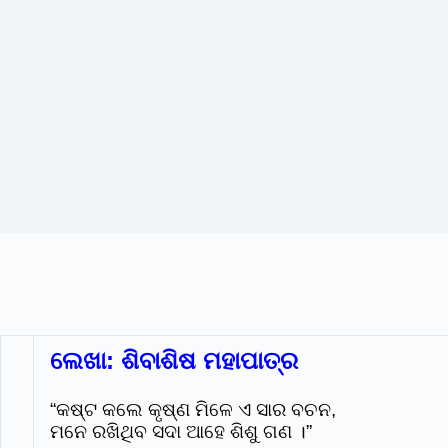
ଲେଖା: ଶିବାଶିଷ ମହାପାତ୍ର
“କଷ୍ଟ କଲେ କୃଷ୍ଣ ମିଳେ ଏ ସାର ବଚନ,
ମନେ ରଖିଥିବ ସଦା ଆହେ ଶିଶୁ ଗଣ ।”