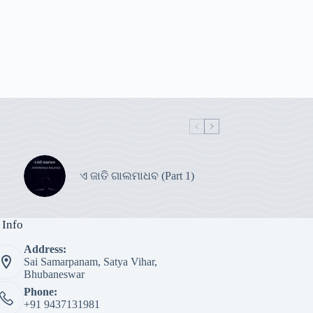
ଏ ଜାତି ଗାଲମାଧବ (Part 1)
 Info
Address:
Sai Samarpanam, Satya Vihar,
Bhubaneswar
Phone:
+91 9437131981