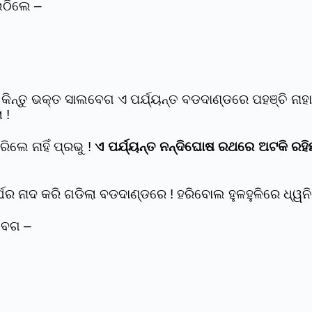
ଉଠିଲେ –
କିନ୍ତୁ ଭକ୍ତ ସାଲବେଗ ଏ ପର୍ଯ୍ୟନ୍ତ ବଡଦାଣ୍ଡରେ ପହଞ୍ଚି ନାହା
 !
ଲେ ନାହିଁ ପ୍ରଭୁ !
ଏ ପର୍ଯ୍ୟନ୍ତ ନନ୍ଦିଘୋଷ ରଥରେ ଅଟକି ରହି
ଘର ନାଦ କରି ଗଡିଲା ବଡଦାଣ୍ଡରେ ! ହରିବୋଲ ହୁଳହୁଳିରେ ଧ୍ୱ
ବେଗ –