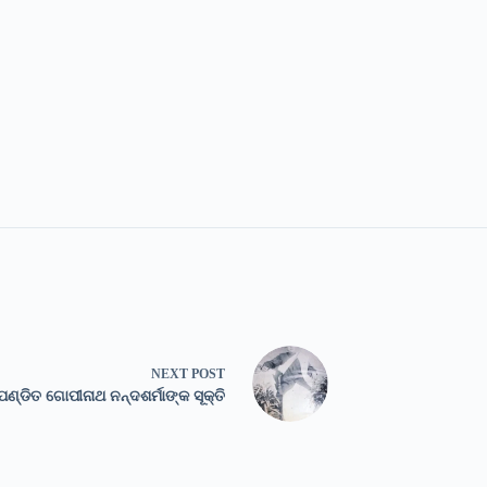
NEXT
POST
ପଣ୍ଡିତ ଗୋପୀନାଥ ନନ୍ଦଶର୍ମାଙ୍କ ସୂକ୍ତି