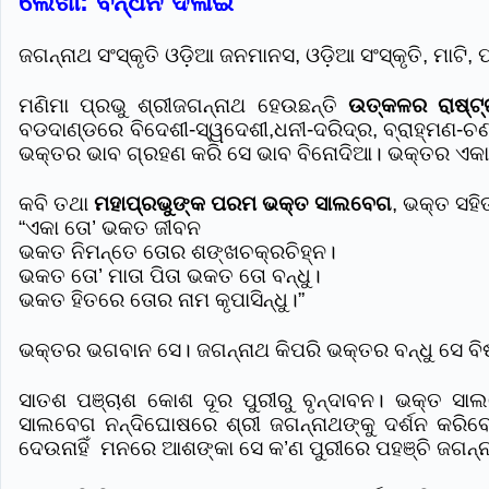
ଲେଖା: ବନ୍ଧନ ଦଳାଇ
ଜଗନ୍ନାଥ ସଂସ୍କୃତି ଓଡ଼ିଆ ଜନମାନସ, ଓଡ଼ିଆ ସଂସ୍କୃତି, ମାଟ
ମଣିମା ପ୍ରଭୁ ଶ୍ରୀଜଗନ୍ନାଥ ହେଉଛନ୍ତି
ଉତ୍କଳର ରାଷ୍ଟ
ବଡଦାଣ୍ଡରେ ବିଦେଶୀ-ସ୍ୱଦେଶୀ,ଧନୀ-ଦରିଦ୍ର, ବ୍ରାହ୍ମଣ-
ଭକ୍ତର ଭାବ ଗ୍ରହଣ କରି ସେ ଭାବ ବିନୋଦିଆ। ଭକ୍ତର ଏକାନ
କବି ତଥା
ମହାପ୍ରଭୁଙ୍କ ପରମ ଭକ୍ତ ସାଲବେଗ
, ଭକ୍ତ ସହି
“ଏକା ତୋ’ ଭକତ ଜୀବନ
ଭକତ ନିମନ୍ତେ ତୋର ଶଙ୍ଖଚକ୍ରଚିହ୍ନ।
ଭକତ ତୋ’ ମାତା ପିତା ଭକତ ତୋ ବନ୍ଧୁ।
ଭକତ ହିତରେ ତୋର ନାମ କୃପାସିନ୍ଧୁ।”
ଭକ୍ତର ଭଗବାନ ସେ। ଜଗନ୍ନାଥ କିପରି ଭକ୍ତର ବନ୍ଧୁ ସେ ବିଷୟର
ସାତଶ ପଞ୍ଚାଶ କୋଶ ଦୂର ପୁରୀରୁ ବୃନ୍ଦାବନ। ଭକ୍ତ ସା
ସାଲବେଗ ନନ୍ଦିଘୋଷରେ ଶ୍ରୀ ଜଗନ୍ନାଥଙ୍କୁ ଦର୍ଶନ କରିବେ
ଦେଉନାହିଁ ମନରେ ଆଶଙ୍କା ସେ କ’ଣ ପୁରୀରେ ପହଞ୍ଚି ଜଗନ୍ନାଥ