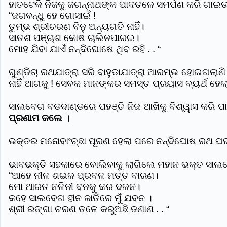
ହାତଟେକି ନିଜକୁ ଜଗନ୍ନାଥଙ୍କ ପାଦତଳେ ସମର୍ପଣ କରି ଗାଇ
“ଜଗବନ୍ଧୁ ହେ ଗୋସାଇଁ !
ତୁମ୍ଭ ଶ୍ରୀଚରଣ ବିନୁ ଅନ୍ୟଗତି ନାହିଁ।
ସାତଶ ପଞ୍ଚାଶ କୋଷ ଚାଲିନପାରଇ।
ମୋହ ଯିବା ଯାଏଁ ନନ୍ଦିଘୋଷେ ଥିବ ରହି . . “
ଗୁଣ୍ଡିଚା ରଥଯାତ୍ରା ସରି ବାହୁଡାଯାତ୍ରା ଆରମ୍ଭ ହୋଇଗଲାଣି 
ନାହିଁ ଆଗକୁ ! ସେବକ ମାନଙ୍କର ସମସ୍ତ ପ୍ରୟାସ ବ୍ୟର୍ଥ ହେଲା
ସାଲବେଗ ବଡଦାଣ୍ଡରେ ପହଞ୍ଚି ନିଜ ଆଖିକୁ ବିଶ୍ୱାସ କରି ପାରି
ପ୍ରଣାମ କଲେ
।
ଭକ୍ତର ମନୋବାଂଚ୍ଛା ପୂରଣ ହେଲା ପରେ ନନ୍ଦିଘୋଷ ରଥ ଘର୍
ଭାବଭକ୍ତି ସହକାରେ ବୋଲିବାକୁ ଲାଗିଲେ ମହାନ ଭକ୍ତ ସାଲ
“ଆହେ ନୀଳ ଶଇଳ ପ୍ରବଳ ମତ୍ତ ବାରଣ।
ମୋ ଆରତ ନଳିନୀ ବନକୁ କର ଦଳନ।
କହେ ସାଲବେଗ ହୀନ ଜାତିରେ ମୁଁ ଯବନ ।
ଶ୍ରୀ ରଙ୍ଗା ଚରଣ ତଳେ କରୁଅଛି ଜଣାଣ . . “