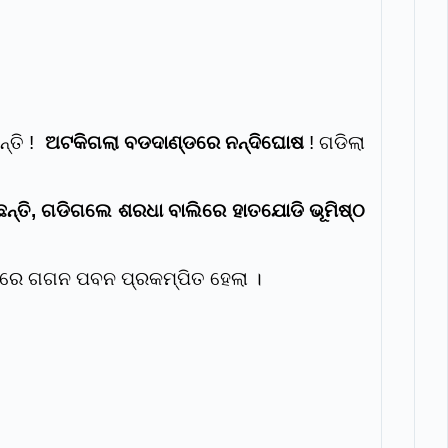
ନ୍ତି !
ଅଟକିଗଲା ବଡଦାଣ୍ଡରେ ନନ୍ଦିଘୋଷ
! ଗଡିଲା
ଛନ୍ତି, ଗଡିଗଲେ ଶରଧା ବାଲିରେ ହାତଯୋଡି ଭୂମିଷ୍ଠ
ନିରେ ଗଗନ ପବନ ପ୍ରକମ୍ପିତ ହେଲା ।