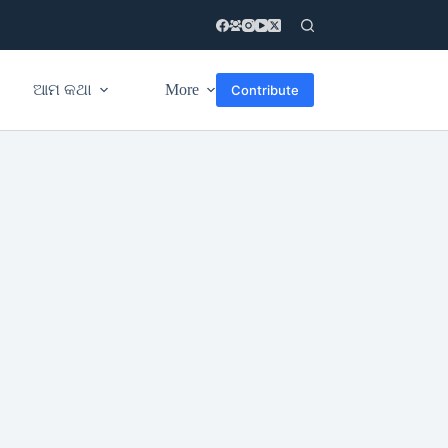
ଆମ କଥା
More
Contribute