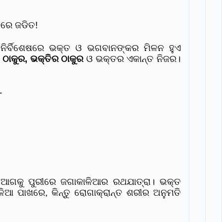
ବରେ ଜଡିତ!
୍ଣ ନିର୍ବିଶେଷରେ ଭକ୍ତ ଓ ଭଗବାନଙ୍କର ମିଳନ ହୁଏ
ଠାକୁର, ଭକ୍ତିର ଠାକୁର
ଓ ଭକ୍ତର ଏକାନ୍ତ ନିଜର।
-
। ଆଗକୁ ପୁରୀରେ ଜଗାକାଳିଆର ରଥଯାତ୍ରା। ଭକ୍ତ
ିଆ ପାଖରେ, କିନ୍ତୁ ରୋଗାକ୍ରାନ୍ତ ଶରୀର ଅନୁମତି