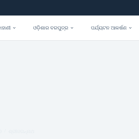
ାହାଣୀ
ଓଡ଼ିଶାର ବରପୁତ୍ର
ପର୍ଯ୍ୟଟନ ଆକର୍ଷଣ
0
ଶ୍ରୀଜଗନ୍ନାଥ