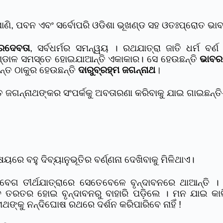
ି, ପାଣି, ପବନ ଏବଂ ସର୍ବୋପରି ଓଡିଶା ଭୂଖଣ୍ଡ ସହ ଓତଃପ୍ରୋତ ଭା
୍ରଦେବତା
, ସର୍ବଧର୍ମର ସମନ୍ୱୟ । ରଥଯାତ୍ରା ଜାତି ଧର୍ମ ବର
ଚଣ୍ଡାଳ ସମସ୍ତେ ହୋଇଯାଆନ୍ତି ଏକାକାର। ସେ ହେଉଛନ୍ତି
ଭାବର 
୍ତ ଠାକୁର ହେଉଛନ୍ତି
ଦାରୁବ୍ରହ୍ମ ଜଗନ୍ନାଥ
।
ତ ଜଗନ୍ନାଥଙ୍କର ସଂପର୍କକୁ ଅବତାରଣା କରିବାକୁ ଯାଇ ଗାଇଛନ୍ତି
େ ବହୁ ଦିବ୍ୟାନୁଭୂତିର ବର୍ଣ୍ଣନା ଦେଖିବାକୁ ମିଳିଥାଏ।
ଲବେଗ ତୀର୍ଥଯାତ୍ରାରେ ସେତେବେଳେ ବୃନ୍ଦାବନରେ ଥାଆନ୍ତି 
 ତରତର ହୋଇ ବୃନ୍ଦାବନରୁ ବାହାରି ପଡ଼ିଲେ । ମନ ଯାଇ କାଳ
ଙ୍କୁ ନନ୍ଦିଘୋଷ ରଥରେ ଦର୍ଶନ କରିପାରିବେ ନାହିଁ !