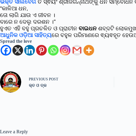
ଭକ୍ତ ସାଲବେଗ
ତ ସ୍ଵୟଂ ଶ୍ରୀଜଗନ୍ନାଥଙ୍କୁ ଧନ ସମ୍ବୋଧନ କ
“କାଳିଆ ଧନ,
ତୋ ଲାଗି ଯାଉ ଏ ଜୀବନ ।
ବାରେ ନ ଦେଲୁ ଦରଶନ ।”
ହୁଏତ ଏହି ବହୁ ପ୍ରଚଳିତ ଓ ପ୍ରାଚୀନ
ବାଇଧନ
ଶବ୍ଦଟି ଲୋକମୁଖ
ଆଧୁନିକ ଓଡ଼ିଆ ସାହିତ୍ୟ
ରେ ବହୁଳ ପରିମାଣରେ ଵ୍ୟଵହୃତ ହେଉଅ
Spread the love
PREVIOUS
POST
କ୍ତ ଓ ତ୍କ
Leave a Reply