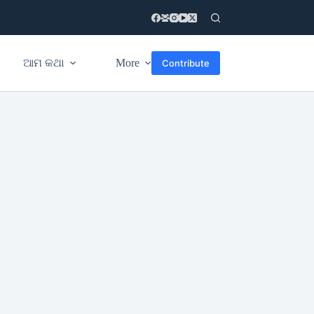
ଆମ କଥା
More
Contribute