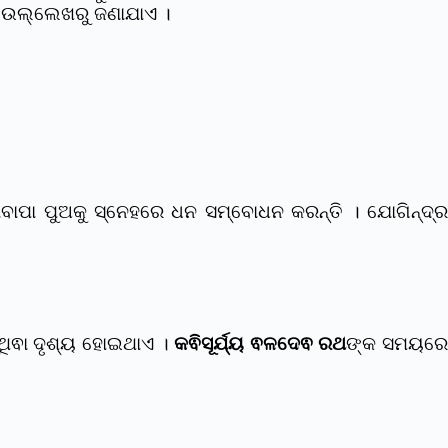
ର ଉଲ୍ଲେଖରୁ ଜଣାଯାଏ ।
ାଆବାପା ପୁଅକୁ ସ୍ନେହରେ ଧନ ସମ୍ବୋଧନ କରନ୍ତି । ଯୋଗିନ୍ଦ୍ର
ୁଥିଵା ଦୃଶ୍ୟ ହୋଇଥାଏ ।
କଵିସୂର୍ଯ୍ୟ ଵଳଦେଵ ରଥ
ଙ୍କ ସମୟର