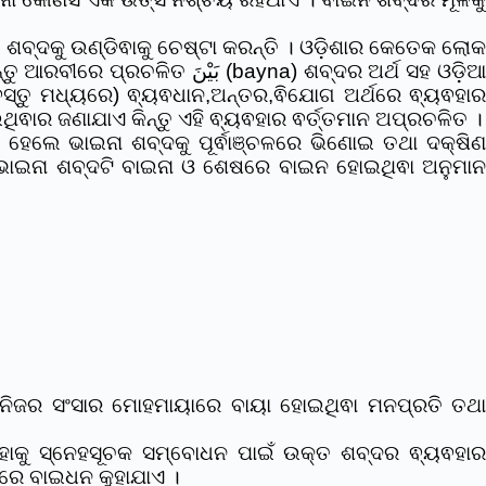
ବ୍ଦକୁ ଉଣ୍ଡିଵାକୁ ଚେଷ୍ଟା କରନ୍ତି । ଓଡ଼ିଶାର କେତେକ ଲୋ
ୟ ଵ୍ୟଵହାର କରାଯାଉଥିଵାର ଜଣାଯାଏ କିନ୍ତୁ ଏହି ଵ୍ୟଵହାର ଵର୍ତ୍ତମାନ ଅପ୍ରଚଳିତ ।
େଲେ ଭାଇନା ଶବ୍ଦକୁ ପୂର୍ଵାଞ୍ଚଳରେ ଭିଣୋଇ ତଥା ଦକ୍ଷି
ରୁ ଭାଇନା ଶବ୍ଦଟି ବାଇନା ଓ ଶେଷରେ ବାଇନ ହୋଇଥିଵା ଅନୁମାନ
ି ନିଜର ସଂସାର ମୋହମାୟାରେ ବାୟା ହୋଇଥିଵା ମନପ୍ରତି ତଥା
ାହାକୁ ସ୍ନେହସୂଚକ ସମ୍ବୋଧନ ପାଇଁ ଉକ୍ତ ଶବ୍ଦର ଵ୍ୟଵହାର
ରେ ବାଇଧନ କୁହାଯାଏ ।