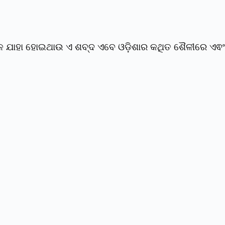
ଳ ଯାହା ହୋଇଥାଉ ଏ ଶବ୍ଦ ଏବେ ଓଡ଼ିଶାର କଥିତ ଶୈଳୀରେ ଏଵଂ