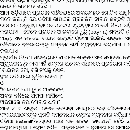
ନେଇ ବି ନାନାମତ ରହିଛି ।
ଆମ ଓଡ଼ିଶାରେ ପ୍ରାଚୀନ ସାହିତ୍ୟରେ ଅଵ୍ୟଵହୃତ ଗୋଟିଏ ଆଧୁ
ମନେ କରନ୍ତି ଯେ ଓଡ଼ିଆ ଭାଷାରେ ପ୍ରଚଳିତ ବାଇନ ଶବ୍ଦଟି ଆରବୀ بَيْنَ‎ (bayna) ଶବ୍ଦର ଓଡ଼ିଆ ରୂପ ହୋଇଥାଇପାରେ । କିନ୍ତୁ ଆରବୀରେ ପ୍ରଚଳିତ بَيْنَ‎ (bayna) ଶବ୍ଦର
ଭାଷାରେ ଚଳୁଥିଵା ବାଇନ ଶବ୍ଦର ଵ୍ୟଵହାର ଆଦୌ ମିଶେ ନାହିଁ । ଆରବୀ ଭାଷାରେ بَيْنَ‎ ଶବ୍ଦକୁ ମଧ୍ୟରେ,ଵିଭାଜିତ,(ଦୁଇଟି ଵସ୍ତୁ ମଧ୍ୟ
କରାଯାଏ । ତେବେ ପ୍ରାଚୀନ 
ଅନ୍ୟ ଏକ ମତରେ ବାଇନ ଶବ୍ଦଟି ଓଡ଼ିଆ
ଭାଇନା
ଶବ୍ଦର ଏକ
ଓଡିଶାରେ ବଡ଼ଭାଇଙ୍କୁ ସମ୍ବୋଧନାର୍ଥ ଵ୍ୟଵହାର କରାଯାଏ । 
କରାଯାଏ ।
ପ୍ରାଚୀନ ଓଡ଼ିଆ ସାହିତ୍ୟରେ ବାଇମନ ଶବ୍ଦର ଏକ ସମ୍ବୋଧନଵ
ଅଚ୍ୟୁତାନନ୍ଦ ଦାସ ଏହି ଶବ୍ଦର ଅନେକ ସ୍ଥଳରେ ପ୍ରୟୋଗ କର
“ବାଇମନ ହୋ, ବସି ହଂସକୁ ଖେଳା
ହଂସ ଉଡିଗଲେ ବୁଡ଼ିବ ଭେଳା ।”
ଓ
“ବାଇମନ ହୋ। ତୁ ତ ଅବନାଵନ,
ଅବନା ବନିଲେ ଅମପା ମାପିଲେ
ଅଜପାରେ ଜପ ହୋଇବ ଧନ।”
ଆଜି ବି ଏ ଶବ୍ଦଟି ଭଜନ ଲେଖିଵା ସମୟରେ କଵି ଗୀତିକାରମା
ସଂସାରୀପାଠକଙ୍କ ପ୍ରତି ସମ୍ବୋଧନ ହେତୁକ ଵ୍ୟଵହାର କରିଥାଏ
ଓଡ଼ିଆ ଲୋକସାହିତ୍ୟରେ ଆଉ ଏକ ଶବ୍ଦ “ବାଇଧନ” ରହିଛି ଯହି
କରାଯାଉଥିଲା । କଥିତ ଓଡ଼ିଆ ଶବ୍ଦକୋଷ ଅନୁସାରେ ପୋତାମାଲକ