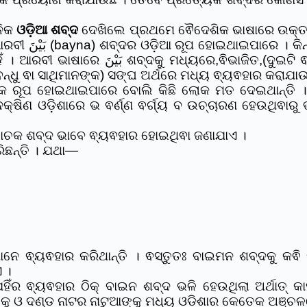
ନିକ
ଓଡ଼ିଆ ଶବ୍ଦ
ଦେଖିଲେ ପ୍ରଥମେ ଵୈଦେଶିକ ଭାଷାରେ ଉକ୍ତ ଶ
 ଅର୍ଥ ସହ ଓଡ଼ିଆ
ରେ) ଵ୍ୟଵଧାନ,ଅନ୍ତର,ଵିଯୋଗ ଅର୍ଥରେ ଵ୍ୟଵହାର
ଆରବୀରେ بَيْنَ‎ (bayna) ଶବ୍ଦଟି (ବନ୍ଧୁ ଵା ସାଥିମାନଙ୍କ) ସଙ୍ଘ ଅର୍ଥରେ ମଧ୍
 ରୂପ ହୋଇଥାଇପାରେ ବୋଲି କିଛି ଲୋକ ମତ ଦେଇଥାନ୍ତି । ହ
ଦକ୍ଷିଣ ଓଡ଼ିଶାରେ ଭ ଵର୍ଣ୍ଣ ଵର୍ଗ୍ୟ ବ ଉଚ୍ଚାରଣ ହେଉଥିଵା
ାଚକ ଶବ୍ଦ ଭାବେ ଵ୍ୟଵହାର ହୋଇଥିଵା ଜଣାଯାଏ ।
ିଛନ୍ତି । ଯଥା—
ନେ ଵ୍ୟଵହାର କରିଥାନ୍ତି । ଵସ୍ତୁତଃ ବାଇମନ ଶବ୍ଦକୁ କଵ
 ।
ଁର ଵ୍ୟଵହାର ଠିକ୍ ବାଇନ ଶବ୍ଦ ଭଳି ହେଉଥିଲା ଅର୍ଥାତ୍ କ
ୁ ଓ ଦଣ୍ଡ ନାଟର ନାଟୁଆଙ୍କୁ ମଧ୍ୟ ଓଡ଼ିଶାର କେତେକ ଅଞ୍ଚଳ