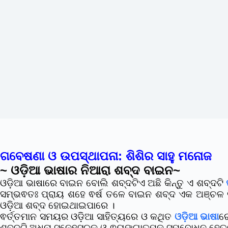
ଗବେଷଣା ଓ ଉପସ୍ଥାପନା: ଶିଶିର ସାହୁ ମନୋଜ
~ ଓଡ଼ିଆ ଭାଷାର ନିଆରା ଶବ୍ଦ ବାଇନ~
ଓଡ଼ିଆ ଭାଷାରେ ବାଇନ ବୋଲି ଶବ୍ଦଟିଏ ଅଛି କିନ୍ତୁ ଏ ଶବ୍ଦଟି
ସମ୍ଭଵତଃ ପ୍ରାୟ ଶହେ ଵର୍ଷ ତଳେ ବାଇନ ଶବ୍ଦ ଏକ ଅଞ୍ଚଳ ଵ
ଓଡ଼ିଆ ଶବ୍ଦ ହୋଇଥାଇପାରେ ।
ଵର୍ତ୍ତମାନ ସମୟର ଓଡ଼ିଆ ସାହିତ୍ୟରେ ଓ କଥିତ
ଓଡ଼ିଆ ଭାଷା
ର
ଶବ୍ଦଟି ଅଧୁନା ସ୍ନେହସୂଚକ ଓ ଵ୍ୟଙ୍ଗାତ୍ମକ ସମ୍ବୋଧନ ହେତ