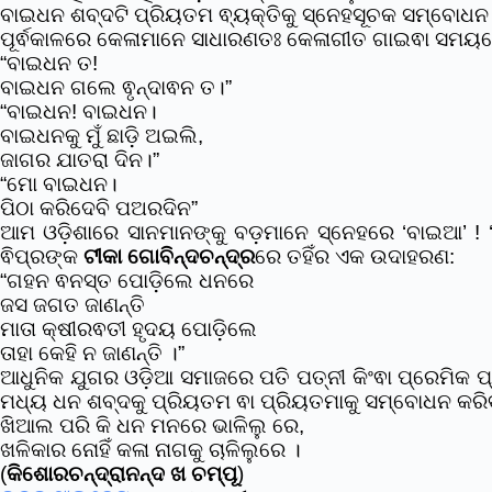
ବାଇଧନ ଶବ୍ଦଟି ପ୍ରିୟତମ ଵ୍ୟକ୍ତିକୁ ସ୍ନେହସୂଚକ ସମ୍ବୋଧନ
ପୂର୍ଵକାଳରେ କେଳାମାନେ ସାଧାରଣତଃ କେଳାଗୀତ ଗାଇଵା ସମୟର
“ବାଇଧନ ତ!
ବାଇଧନ ଗଲେ ଵୃନ୍ଦାଵନ ତ।”
“ବାଇଧନ! ବାଇଧନ।
ବାଇଧନକୁ ମୁଁ ଛାଡ଼ି ଅଇଲି,
ଜାଗର ଯାତରା ଦିନ।”
“ମୋ ବାଇଧନ।
ପିଠା କରିଦେବି ପଅରଦିନ”
ଆମ ଓଡ଼ିଶାରେ ସାନମାନଙ୍କୁ ବଡ଼ମାନେ ସ୍ନେହରେ ‘ବାଇଆ’ ! ‘ବ
ଵିପ୍ରଙ୍କ
ଟୀକା ଗୋବିନ୍ଦଚନ୍ଦ୍ର
ରେ ତହିଁର ଏକ ଉଦାହରଣ:
“ଗହନ ଵନସ୍ତ ପୋଡ଼ିଲେ ଧନରେ
ଜସ ଜଗତ ଜାଣନ୍ତି
ମାତା କ୍ଷୀରଵତୀ ହୃଦୟ ପୋଡ଼ିଲେ
ତାହା କେହି ନ ଜାଣନ୍ତି ।”
ଆଧୁନିକ ଯୁଗର ଓଡ଼ିଆ ସମାଜରେ ପତି ପତ୍ନୀ କିଂଵା ପ୍ରେମିକ
ମଧ୍ୟ ଧନ ଶବ୍ଦକୁ ପ୍ରିୟତମ ଵା ପ୍ରିୟତମାକୁ ସମ୍ବୋଧନ କରି
ଖିଆଲ ପରି କି ଧନ ମନରେ ଭାଳିଲୁ ରେ,
ଖଳିକାର ନୋହିଁ କଳା ନାଗକୁ ଚାଳିଲୁରେ ।
(
କିଶୋରଚନ୍ଦ୍ରାନନ୍ଦ ଖ ଚମ୍ପୂ
)