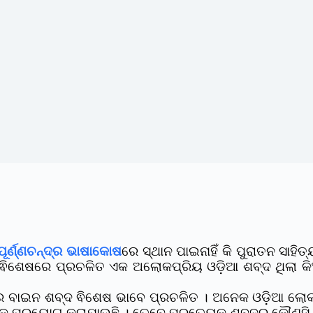
ପୂର୍ଣ୍ଣଚନ୍ଦ୍ର ଭାଷାକୋଷ
ରେ ସ୍ଥାନ ପାଇନାହିଁ କି ପୁରାତନ ସାହ
ିଶେଷରେ ପ୍ରଚଳିତ ଏକ ଅଲୋକପ୍ରିୟ ଓଡ଼ିଆ ଶବ୍ଦ ଥିଲା କିଂଵ
େ ବାଇନ ଶବ୍ଦ ଵିଶେଷ ଭାବେ ପ୍ରଚଳିତ । ଅନେକ ଓଡ଼ିଆ ଲୋକ
ୁକ ପ୍ରୟୋଗ କରାଯାଉଛି । ତେବେ ପ୍ରତ୍ୟେକ ଶବ୍ଦର କୌଣସି ନ