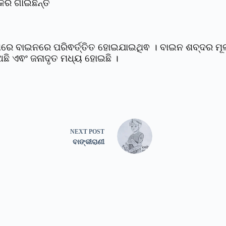
ରି ଗାଇଛନ୍ତି
ରେ ବାଇନରେ ପରିଵର୍ତ୍ତିତ ହୋଇଯାଇଥିଵ । ବାଇନ ଶବ୍ଦର ମୂ
ଛି ଏଵଂ ଜନାଦୃତ ମଧ୍ୟ ହୋଇଛି ।
NEXT
POST
ବାଙ୍କୀରାଣୀ