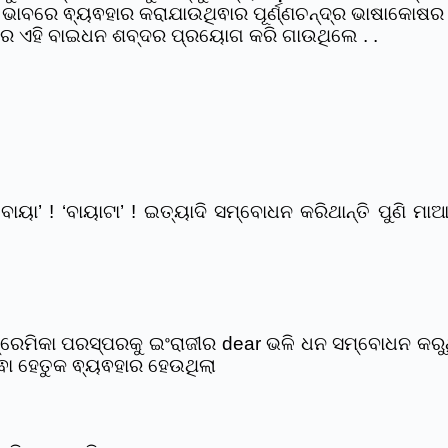
 ଭାବରେ ଵ୍ୟଵହାର କରାଯାଉଥିଵାର ପୂର୍ଣ୍ଣଚନ୍ଦ୍ର ଭାଷାକୋଷ
େ ଏହି ବାଇଧନ ଶବ୍ଦର ପ୍ରୟୋଗ କରି ଗାଉଥିଲେ . .
ାୟା’ ! ‘ବାୟାଟା’ ! ଇତ୍ୟାଦି ସମ୍ବୋଧନ କରିଥାନ୍ତି ପୁଣି ମ
 ପ୍ରେମିକା ପରସ୍ପରକୁ ଇଂରାଜୀର dear ଭଳି ଧନ ସମ୍ବୋଧନ କର
ଵା ହେତୁକ ଵ୍ୟଵହାର ହେଉଥିଲା