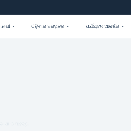
ାହାଣୀ
ଓଡ଼ିଶାର ବରପୁତ୍ର
ପର୍ଯ୍ୟଟନ ଆକର୍ଷଣ
ଭାଷା ଓ ସାହିତ୍ୟ