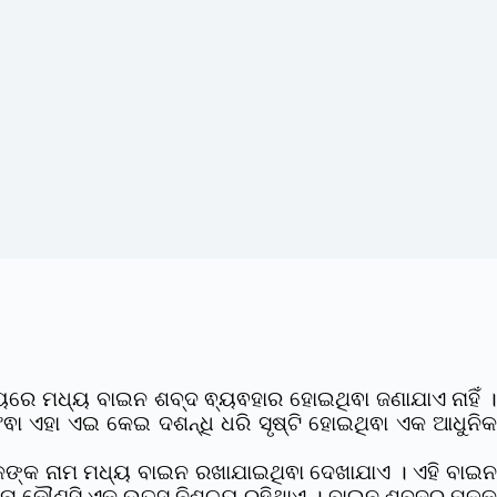
ିତ୍ୟରେ ମଧ୍ୟ ବାଇନ ଶବ୍ଦ ଵ୍ୟଵହାର ହୋଇଥିଵା ଜଣାଯାଏ ନାହିଁ 
ା ଏହା ଏଇ କେଇ ଦଶନ୍ଧି ଧରି ସୃଷ୍ଟି ହୋଇଥିଵା ଏକ ଆଧୁନିକ
ଙ୍କ ନାମ ମଧ୍ୟ ବାଇନ ରଖାଯାଇଥିଵା ଦେଖାଯାଏ । ଏହି ବାଇନ
ା କୌଣସି ଏକ ଉତ୍ସ ନିଶ୍ଚୟ ରହିଥାଏ । ବାଇନ ଶବ୍ଦର ମୂଳକୁ