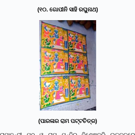
(୧୦. ଗୋପୀନି ସାହି ରଘୁନାଥ)
(ପାରଳାର ରାମ ପଟ୍ଟଚିତ୍ର)
ରାମାନନ୍ଦୀ ମଠ ଓ ରାମ ମନ୍ଦିର ବିଶେଷକରି ଉତ୍କଳରେ