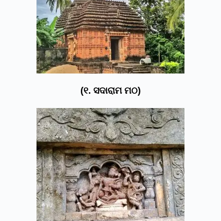
(୧. ସଦାରାମ ମଠ)