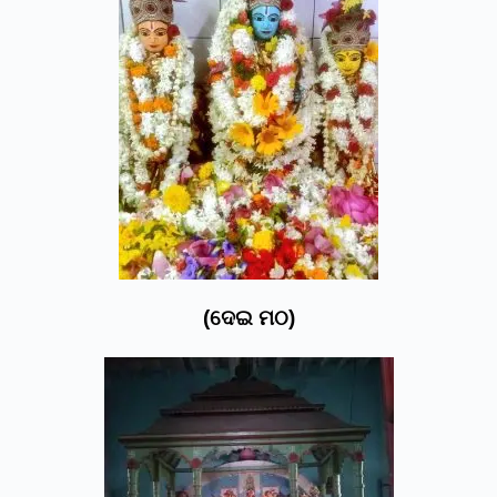
(ଦେଇ ମଠ)