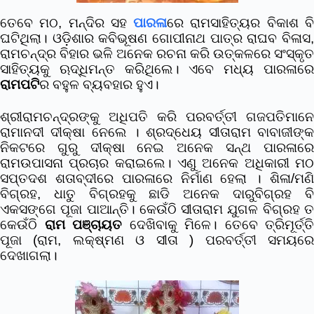
ତେବେ ମଠ, ମନ୍ଦିର ସହ
ପାରଳା
ରେ ରାମସାହିତ୍ୟର ବିକାଶ ବ
ଘଟିଥିଲା। ଓଡ଼ିଶାର କବିଭୂଷଣ ଗୋପୀନାଥ ପାତ୍ର ରାଘବ ବିଳାସ,
ରାମଚନ୍ଦ୍ର ବିହାର ଭଳି ଅନେକ ରଚନା କରି ଉତ୍କଳରେ ସଂସ୍କୃତ
ସାହିତ୍ୟକୁ ଋଦ୍ଧିମନ୍ତ କରିଥିଲେ। ଏବେ ମଧ୍ୟ ପାରଳାରେ
ରାମପଟି
ର ବହୁଳ ବ୍ୟବହାର ହୁଏ।
ଶ୍ରୀରାମଚନ୍ଦ୍ରଙ୍କୁ ଅଧିପତି କରି ପରବର୍ତ୍ତୀ ଗଜପତିମାନେ
ରାମାନଦୀ ଦୀକ୍ଷା ନେଲେ । ଶ୍ରଦ୍ଧେୟ ସୀତାରାମ ବାବାଜୀଙ୍କ
ନିକଟରେ ଗୁରୁ ଦୀକ୍ଷା ନେଇ ଅନେକ ସନ୍ଥ ପାରଳାରେ
ରାମଉପାସନା ପ୍ରଚାର କରାଇଲେ। ଏଣୁ ଅନେକ ଅଧିକାରୀ ମଠ
ସପ୍ତଦଶ ଶତାବ୍ଦୀରେ ପାରଳାରେ ନିର୍ମାଣ ହେଲା । ଶିଳା/ମଣି
ବିଗ୍ରହ, ଧାତୁ ବିଗ୍ରହକୁ ଛାଡି ଅନେକ ଦାରୁବିଗ୍ରହ ବି
ଏକସଙ୍ଗେ ପୂଜା ପାଆନ୍ତି। କେଉଁଠି ସୀତାରାମ ଯୁଗଳ ବିଗ୍ରହ ତ
କେଉଁଠି
ରାମ ପଞ୍ଚାୟତ
ଦେଖିବାକୁ ମିଳେ। ତେବେ ତ୍ରିମୂର୍ତ୍ତି
ପୂଜା (ରାମ, ଲକ୍ଷ୍ମଣ ଓ ସୀତା ) ପରବର୍ତ୍ତୀ ସମୟରେ
ଦେଖାଗଲା।