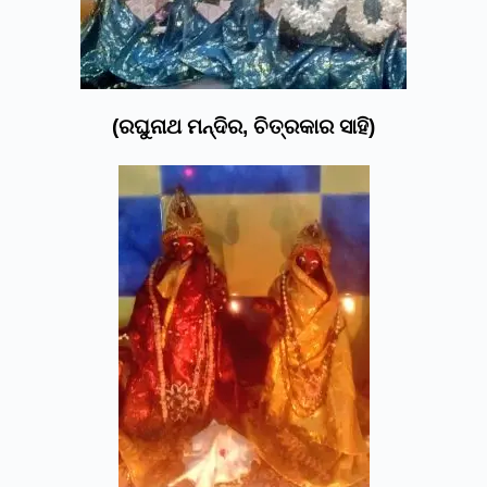
(ରଘୁନାଥ ମନ୍ଦିର, ଚିତ୍ରକାର ସାହି)