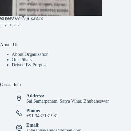
କମ୍ରେଡ ଗୋବିନ୍ଦ ପ୍ରଧାନ
July 31, 2026
About Us
About Organization
Our Pillars
Driven By Purpose​
Contact Info
Address:
Sai Samarpanam, Satya Vihar, Bhubaneswar
Phone:
+91 9437131981
Email:
antarangakalinga@gmail.com