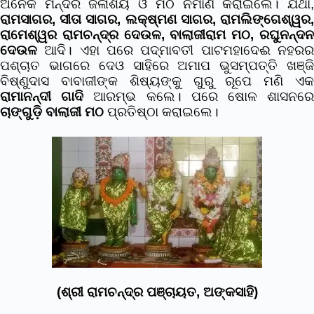
ଅନେକ ମନ୍ଦିର ଜଳାଶୟ ଓ ମଠ ନିର୍ମାଣ କରାଇଲେ। ଯଥା,
ରାମସାଗର, ସୀତା ସାଗର, ଲକ୍ଷ୍ମଣ ସାଗର, ରାମଲିଙ୍ଗେଶ୍ୱର,
ରାମେଶ୍ୱର
ରାମଚନ୍ଦ୍ର ଦେଉଳ, ବାଲାଜୀରାମ ମଠ, ରଘୁନନ୍ଦ
ଦେଉଳ
ଆଦି।
ଏହା ପରେ ପଦ୍ମାବତୀ ପାଟମହାଦେଈ ନହର
ପଶ୍ଚାତ ଭାଗରେ ଦେଓ ସାହିରେ ଅମାପ ଭୁସମ୍ପତ୍ତି ଖଞ୍ଜି
ବିଷ୍ଣୁଦାସ ବାବାଜୀଙ୍କ ଶିଷ୍ୟଙ୍କୁ ଗୁରୁ ରୂପେ ମଣି ଏକ
ରାମାନନ୍ଦୀ ଗାଦି
ଆରମ୍ଭ କଲେ।
ପରେ ଷୋଳ ଶାସନର
ଚାଙ୍ଗୁଡ଼ି ବାଲାଜୀ ମଠ
ପ୍ରତିଷ୍ଠା କରାଇଲେ।
(ଶ୍ରୀ ରାମଚନ୍ଦ୍ର ପଞ୍ଚାୟତ, ଅଙ୍କସାହି)