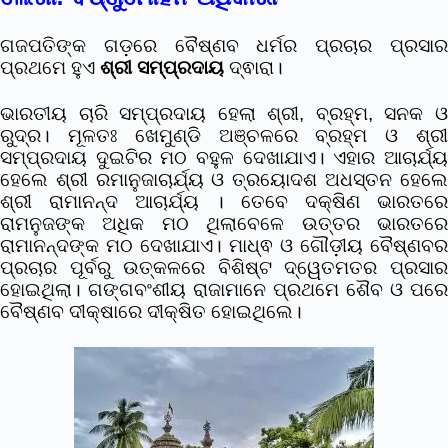
ଗଜପତିଙ୍କ ଗଡ଼ରେ ବୈଷ୍ଣବ ଧର୍ମର ପ୍ରଚାର ପ୍ରସାର
ପ୍ରଥମେ ହୁଏ
ଶ୍ରୀ ସମ୍ପ୍ରଦାୟ
ଦ୍ଵାରା।
ଭାରତୀୟ ଚାରି ସମ୍ପ୍ରଦାୟ ହେଲା ଶ୍ରୀ, ବ୍ରହ୍ମ, ସନକ ଓ
ରୁଦ୍ର।
ମୂଳତଃ ଖେମୁଣ୍ଡି ଅଞ୍ଚଳରେ ବ୍ରହ୍ମ ଓ ଶ୍ର
ସମ୍ପ୍ରଦାୟ ଦୁଇଟିର ମଠ ବହୁଳ ଦେଖାଯାଏ। ଏହାର ଆଚାର୍ଯ୍ୟ
ହେଲେ ଶ୍ରୀ ରମାନୁଜାଚାର୍ଯ୍ୟ ଓ ତ୍ରୟୋଦଶ ଅଧସ୍ତନ ହେଲେ
ଶ୍ରୀ ରାମାନନ୍ଦ ଆଚାର୍ଯ୍ୟ । ତେବେ ଦକ୍ଷିଣ ଭାରତରେ
ରାମନୁଜଙ୍କ ଅଧିକ ମଠ ଥିଲାବେଳେ ଉତ୍ତର ଭାରତରେ
ରାମାନନ୍ଦଙ୍କ ମଠ ଦେଖାଯାଏ। ମାଧ୍ଵ ଓ ଗୌଡ଼ୀୟ ବୈଷ୍ଣବର
ପ୍ରଚାର ପୂର୍ବରୁ ଉତ୍କଳରେ ବିଶିଷ୍ଟ ଦ୍ୱେତମତର ପ୍ରସାର
ହୋଇଥିଲା। ଗଙ୍ଗବଂଶୀୟ ରାଜାମାନେ ପ୍ରଥମେ ଶୈବ ଓ ପରେ
ବୈଷ୍ଣବ ଦୀକ୍ଷାରେ ଦୀକ୍ଷିତ ହୋଇଥିଲେ।