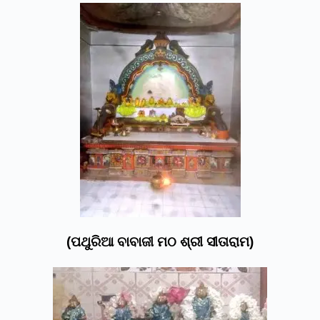
(ପଥୁରିଆ ବାବାଜୀ ମଠ ଶ୍ରୀ ସୀତାରାମ)