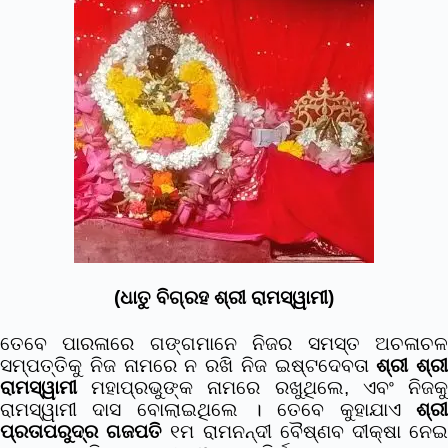
(ଧାତୁ ବିଗ୍ରହ ଶ୍ରୀ ରାମସ୍ୱାମୀ)
ତେବେ ପାରଳାରେ ଗଙ୍ଗମାନେ ନିଜର ସମସ୍ତ ଅଚଳାଚଳ
ସମ୍ପତ୍ତିକୁ ନିଜ ନାମରେ ନ ରଖି ନିଜ ଇଷ୍ଟଦେବତା
ଶ୍ରୀ ଶ୍ରୀ
ରାମସ୍ୱାମୀ
ମହାପ୍ରଭୁଙ୍କ ନାମରେ ରଖୁଥିଲେ, ଏବଂ ନିଜକୁ
ରାମସ୍ୱାମୀ ଦାସ ବୋଲାଇଥିଲେ । ତେବେ କୁହାଯାଏ
ଶ୍ରୀ
ପ୍ରତାପରୁଦ୍ର ଗଜପତି
୧ମ ରାମନନ୍ଦୀ ବୈଷ୍ଣବ ଦୀକ୍ଷା ନେ