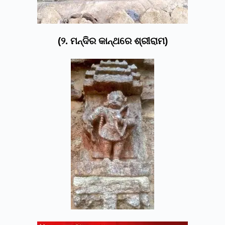
(୨. ମନ୍ଦିର କାନ୍ଥରେ ଶ୍ରୀରାମ)