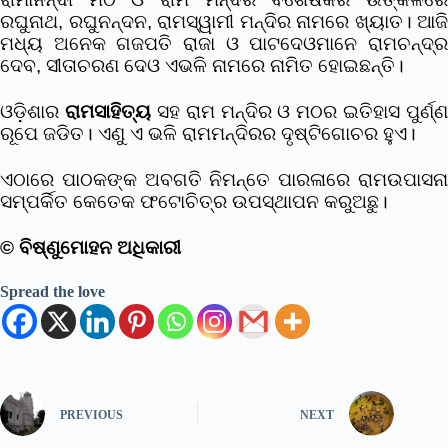
ରଘୁନାଥ, ରଘୁନନ୍ଦନ, ରାମସ୍ୱାମୀ ମନ୍ଦିର ନାମରେ ଖ୍ୟାତ। ଆଜି
ମଧ୍ୟ ଅନେକ ଗଜପତି ରାଜା ଓ ପାଟଦେଓମାନେ ରାମଚନ୍ଦ୍ର
ଦେବ, ସୀତାଚରଣ ଦେଓ ଏଭଳି ନାମରେ ନାମିତ ହୋଇଛନ୍ତି।
ଓଡ଼ିଶାର
ରାମସାହିତ୍ୟ
ସହ ରାମ ମନ୍ଦିର ଓ ମଠର ଇତିହାସ ପୁର୍ଣ୍ଣ
ରୂପେ ଜଡିତ। ଏଣୁ ଏ ଭଳି ରାମମନ୍ଦିରର ଦୃଷ୍ଟିଗୋଚର ହୁଏ।
ଏଠାରେ ପାଠକଙ୍କ ଅବଗତି ନିମନ୍ତେ ପାରଳାରେ ରାମଉପାସନା
ସମ୍ପର୍କିତ କେତେକ ଫଟୋଚିତ୍ର ଉପସ୍ଥାପନ କରୁଅଛୁ।
© ବିଷ୍ଣୁମୋହନ ଅଧିକାରୀ
Spread the love
PREVIOUS
NEXT