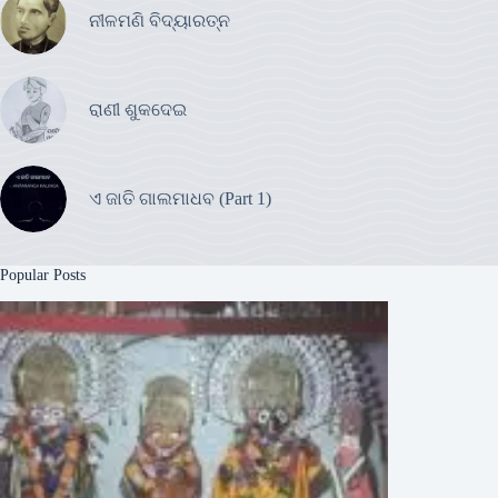
ନୀଳମଣି ବିଦ୍ୟାରତ୍ନ
ରାଣୀ ଶୁକଦେଇ
ଏ ଜାତି ଗାଲମାଧବ (Part 1)
Popular Posts