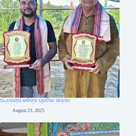
ଅନ୍ତରଙ୍ଗ କଳିଙ୍ଗ ପ୍ରତିଭା ସମ୍ମାନ
August 23, 2025