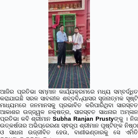
ଆଜିର ପ୍ରତିଭା ସମ୍ମାନ କାର୍ଯ୍ୟକ୍ରମରେ ମଧ୍ୟ ସମ୍ବର୍ଦ୍ଧିତ
କରାଯାଇଛି ସରଳ ସାବଲୀଳ ଶବ୍ଦବିନ୍ୟାସର ସୃଜନାତ୍ମକ ସୃଷ୍ଟି
ମାଧ୍ୟମରେ ଜନମାନସକୁ ପ୍ରଭାବିତ କରିପାରିଥିବା ସାରସ୍ବତ
ଆକାଶର ଉଜ୍ଜ୍ୱଳ ନକ୍ଷତ୍ର, ସାରସ୍ବତ ସାଧନାର ଅମ୍ଳାନ
ପ୍ରତିଭା କବି ଶ୍ରୀମାନ
Subha Ranjan Prusty
ଙ୍କୁ ।
ନି
ଉତ୍କର୍ଷତାର ଅଭିପ୍ରେରଣା ସ୍ଵରୂପ ଶ୍ରୀମାନ ପୃଷ୍ଟିଙ୍କ ନିଷ୍ଠା
ଓ ସାଧନା ଉଜ୍ଜୀବିତ ହେଉ, ବାଣୀଭଣ୍ଡାରକୁ ସେ ଏମିତି