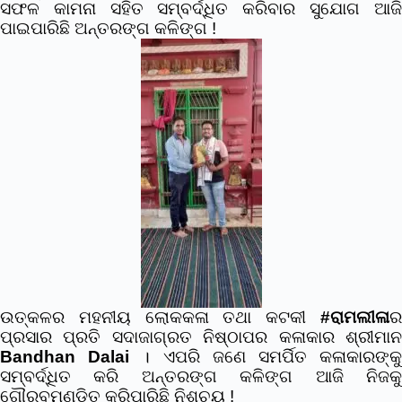
ସଫଳ କାମନା ସହିତ ସମ୍ବର୍ଦ୍ଧିତ କରିବାର ସୁଯୋଗ ଆଜି
ପାଇପାରିଛି ଅନ୍ତରଙ୍ଗ କଳିଙ୍ଗ !
ଉତ୍କଳର ମହନୀୟ ଲୋକକଳା ତଥା କଟକୀ
#ରାମଲୀଳା
ର
ପ୍ରସାର ପ୍ରତି ସଦାଜାଗ୍ରତ ନିଷ୍ଠାପର କଳାକାର ଶ୍ରୀମାନ
Bandhan Dalai
। ଏପରି ଜଣେ ସମର୍ପିତ କଳାକାରଙ୍କ
ସମ୍ବର୍ଦ୍ଧିତ କରି ଅନ୍ତରଙ୍ଗ କଳିଙ୍ଗ ଆଜି ନିଜକୁ
ଗୌରବମଣ୍ଡିତ କରିପାରିଛି ନିଶ୍ଚୟ !