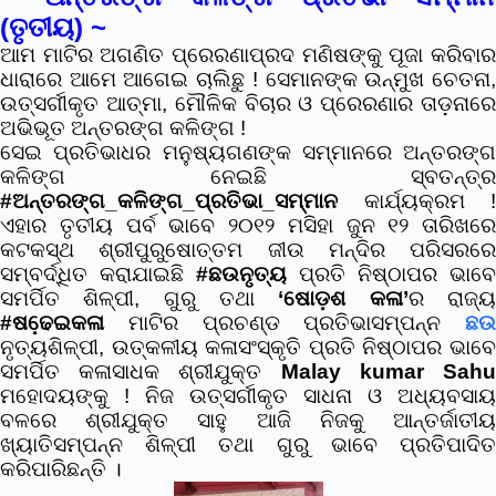
(ତୃତୀୟ) ~
ଆମ ମାଟିର ଅଗଣିତ ପ୍ରେରଣାପ୍ରଦ ମଣିଷଙ୍କୁ ପୂଜା କରିବାର
ଧାରାରେ ଆମେ ଆଗେଇ ଚାଲିଛୁ ! ସେମାନଙ୍କ ଉନ୍ମୁଖ ଚେତନା,
ଉତ୍ସର୍ଗୀକୃତ ଆତ୍ମା, ମୌଳିକ ବିଚାର ଓ ପ୍ରେରଣାର ତାଡ଼ନାରେ
ଅଭିଭୂତ ଅନ୍ତରଙ୍ଗ କଳିଙ୍ଗ !
ସେଇ ପ୍ରତିଭାଧର ମନୁଷ୍ୟଗଣଙ୍କ ସମ୍ମାନରେ ଅନ୍ତରଙ୍ଗ
କଳିଙ୍ଗ ନେଇଛି ସ୍ବତନ୍ତ୍ର
#ଅନ୍ତରଙ୍ଗ_କଳିଙ୍ଗ_ପ୍ରତିଭା_ସମ୍ମାନ
କାର୍ଯ୍ୟକ୍ରମ !
ଏହାର ତୃତୀୟ ପର୍ବ ଭାବେ ୨୦୧୨ ମସିହା ଜୁନ ୧୨ ତାରିଖରେ
କଟକସ୍ଥ ଶ୍ରୀପୁରୁଷୋତ୍ତମ ଜୀଉ ମନ୍ଦିର ପରିସରରେ
ସମ୍ବର୍ଦ୍ଧିତ କରାଯାଇଛି
#ଛଉନୃତ୍ୟ
ପ୍ରତି ନିଷ୍ଠାପର ଭାବେ
ସମର୍ପିତ ଶିଳ୍ପୀ, ଗୁରୁ ତଥା
‘ଷୋଡ଼ଶ କଳା’
ର ରାଜ୍
#ଷଢେ଼ଇକଳା
ମାଟିର ପ୍ରଚଣ୍ଡ ପ୍ରତିଭାସମ୍ପନ୍ନ
ଛଉ
ନୃତ୍ୟଶିଳ୍ପୀ, ଉତ୍କଳୀୟ କଳାସଂସ୍କୃତି ପ୍ରତି ନିଷ୍ଠାପର ଭାବେ
ସମର୍ପିତ କଳାସାଧକ ଶ୍ରୀଯୁକ୍ତ
Malay kumar Sah
ମହୋଦୟଙ୍କୁ !
ନିଜ ଉତ୍ସର୍ଗୀକୃତ ସାଧନା ଓ ଅଧ୍ୟବସାୟ
ବଳରେ ଶ୍ରୀଯୁକ୍ତ ସାହୁ ଆଜି ନିଜକୁ ଆନ୍ତର୍ଜାତୀୟ
ଖ୍ୟାତିସମ୍ପନ୍ନ ଶିଳ୍ପୀ ତଥା ଗୁରୁ ଭାବେ ପ୍ରତିପାଦିତ
କରିପାରିଛନ୍ତି ।