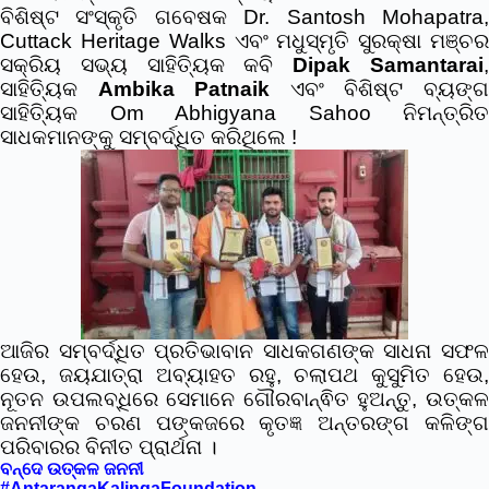
ବିଶିଷ୍ଟ ସଂସ୍କୃତି ଗବେଷକ Dr. Santosh Mohapatra,
Cuttack Heritage Walks ଏବଂ ମଧୁସ୍ମୃତି ସୁରକ୍ଷା ମଞ୍ଚର
ସକ୍ରିୟ ସଭ୍ୟ ସାହିତ୍ୟିକ କବି
Dipak Samantarai
ସାହିତ୍ୟିକ
Ambika Patnaik
ଏବଂ ବିଶିଷ୍ଟ ବ୍ୟଙ୍
ସାହିତ୍ୟିକ Om Abhigyana Sahoo ନିମନ୍ତ୍ରିତ
ସାଧକମାନଙ୍କୁ ସମ୍ବର୍ଦ୍ଧିତ କରିଥିଲେ !
ଆଜିର ସମ୍ବର୍ଦ୍ଧିତ ପ୍ରତିଭାବାନ ସାଧକଗଣଙ୍କ ସାଧନା ସଫଳ
ହେଉ, ଜୟଯାତ୍ରା ଅବ୍ୟାହତ ରହୁ, ଚଲାପଥ କୁସୁମିତ ହେଉ,
ନୂତନ ଉପଲବ୍ଧିରେ ସେମାନେ ଗୌରବାନ୍ଵିତ ହୁଅନ୍ତୁ, ଉତ୍କଳ
ଜନନୀଙ୍କ ଚରଣ ପଙ୍କଜରେ କୃତଜ୍ଞ ଅନ୍ତରଙ୍ଗ କଳିଙ୍ଗ
ପରିବାରର ବିନୀତ ପ୍ରାର୍ଥନା ।
ବନ୍ଦେ ଉତ୍କଳ ଜନନୀ
#AntarangaKalingaFoundation