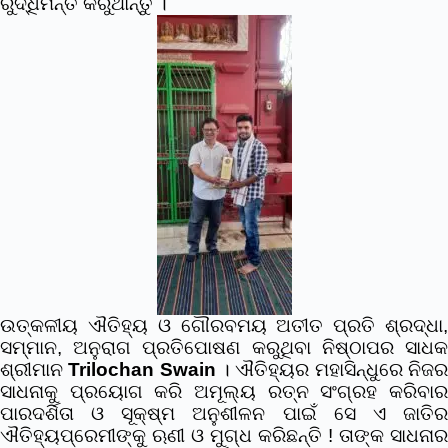
ରୁଦ୍ଧିମନ୍ତ କରୁଥାନ୍ତୁ ।
ଉତ୍କଳୀୟ ଐତିହ୍ୟ ଓ ଗୌରବମୟ ଅତୀତ ପ୍ରତି ଶ୍ରଦ୍ଧା,
ସମ୍ମାନ, ଅନୁରାଗ ପ୍ରତିପୋଷଣ କରୁଥିବା ନିଷ୍ଠାପର ସାଧକ
ଶ୍ରୀମାନ
Trilochan Swain
।
ଐତିହ୍ୟର ମହାସିନ୍ଧୁରେ ନିଜ
ସାଧନାକୁ ପ୍ରୟୋଗ କରି ଅମୂଲ୍ୟ ରତ୍ନ ସଂଗ୍ରହ କରିବାର
ପାରଦର୍ଶିତା ଓ ସୂକ୍ଷ୍ମ ଅନୁଶୀଳନ ପାଇଁ ସେ ଏ ଜାତିର
ଐତିହ୍ୟପ୍ରେମୀଙ୍କୁ ଋଣୀ ଓ ମୁଗ୍ଧ କରିଛନ୍ତି ! ତାଙ୍କ ସାଧନାର