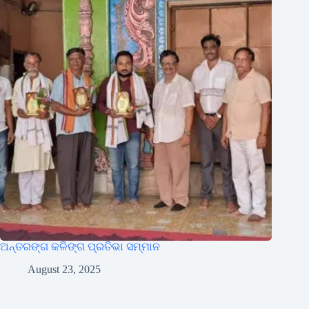
ଅନ୍ତରଙ୍ଗ କଳିଙ୍ଗ ପ୍ରତିଭା ସମ୍ମାନ
August 23, 2025