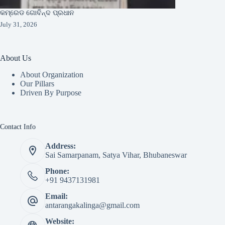
କମ୍ରେଡ ଗୋବିନ୍ଦ ପ୍ରଧାନ
July 31, 2026
About Us
About Organization
Our Pillars
Driven By Purpose​
Contact Info
Address:
Sai Samarpanam, Satya Vihar, Bhubaneswar
Phone:
+91 9437131981
Email:
antarangakalinga@gmail.com
Website: