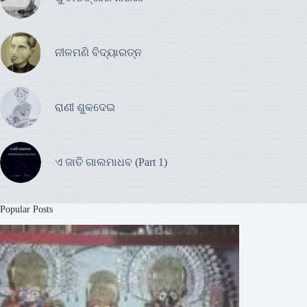
ନୀଳମଣି ବିଦ୍ୟାରତ୍ନ
ରାଣୀ ଶୁକଦେଇ
ଏ ଜାତି ଗାଲମାଧବ (Part 1)
Popular Posts