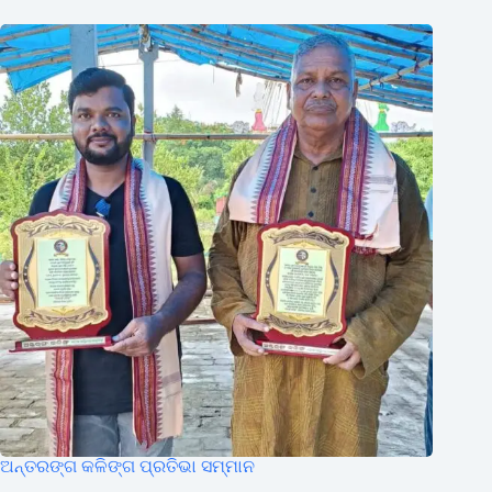
ଅନ୍ତରଙ୍ଗ କଳିଙ୍ଗ ପ୍ରତିଭା ସମ୍ମାନ