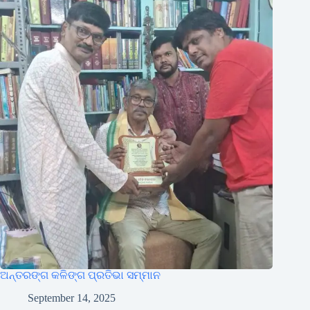
ଅନ୍ତରଙ୍ଗ କଳିଙ୍ଗ ପ୍ରତିଭା ସମ୍ମାନ
September 14, 2025