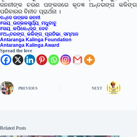
ଜନନୀଙ୍କ ଚରଣ ପଙ୍କଜରେ କୃତଜ୍ଞ ଅନ୍ତରଙ୍ଗ କଳିଙ୍ଗ
ପରିବାରର ବିନୀତ ପ୍ରାର୍ଥନା ।
ବନ୍ଦେ ଉତ୍କଳ ଜନନୀ
#ଜୟ_ଉତ୍କଳସୂର୍ଯ୍ୟ_ମଧୁବାବୁ
#ଜୟ_କପିଳେନ୍ଦ୍ର_ଦେବ
#ଅନ୍ତରଙ୍ଗ_କଳିଙ୍ଗ_ପ୍ରତିଭା_ସମ୍ମାନ
Antaranga Kalinga Foundation
Antaranga Kalinga Award
Spread the love
PREVIOUS
NEXT
Related Posts