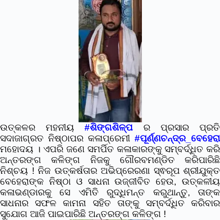
ଉତ୍କଳର ମହନୀୟ
#ଶିଙ୍ଗଶିଳ୍ପ
ର ପ୍ରସାର ପ୍ରତ
ସଦାଜାଗ୍ରତ ନିଷ୍ଠାପର କଳାପ୍ରେମୀ
#ପୂର୍ଣ୍ଣଚନ୍ଦ୍ର_ବେହେରା
ମହୋଦୟ । ଏପରି ଜଣେ ସମର୍ପିତ କଳାକାରଙ୍କୁ ସମ୍ବର୍ଦ୍ଧିତ କରି
ଅନ୍ତରଙ୍ଗ କଳିଙ୍ଗ ନିଜକୁ ଗୌରବମଣ୍ଡିତ କରିପାରିଛି
ନିଶ୍ଚୟ !
ନିଜ ଉତ୍କର୍ଷତାର ଅଭିପ୍ରେରଣା ସ୍ଵରୂପ ଶ୍ରୀଯୁକ୍ତ
ବେହେରାଙ୍କ ନିଷ୍ଠା ଓ ସାଧନା ଉଜ୍ଜୀବିତ ହେଉ, ଉତ୍କଳୀୟ
କଳାଭଣ୍ଡାରକୁ ସେ ଏମିତି ରୁଦ୍ଧିମନ୍ତ କରୁଥାନ୍ତୁ,
ତାଙ୍
ସାଧନାର ସଫଳ କାମନା ସହିତ ତାଙ୍କୁ ସମ୍ବର୍ଦ୍ଧିତ କରିବାର
ସୁଯୋଗ ଆଜି ପାଇପାରିଛି ଅନ୍ତରଙ୍ଗ କଳିଙ୍ଗ !