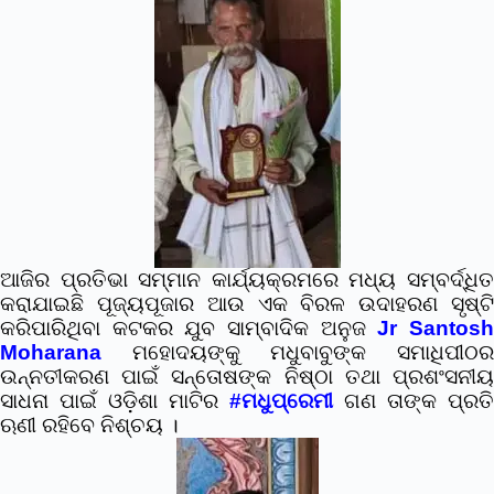
ଆଜିର ପ୍ରତିଭା ସମ୍ମାନ କାର୍ଯ୍ୟକ୍ରମରେ ମଧ୍ୟ ସମ୍ବର୍ଦ୍ଧିତ
କରାଯାଇଛି
ପୂଜ୍ୟପୂଜାର ଆଉ ଏକ ବିରଳ ଉଦାହରଣ ସୃଷ୍ଟ
କରିପାରିଥିବା କଟକର ଯୁବ ସାମ୍ବାଦିକ ଅନୁଜ
Jr Santos
Moharana
ମହୋଦୟଙ୍କୁ
ମଧୁବାବୁଙ୍କ ସମାଧିପୀଠ
ଉନ୍ନତୀକରଣ ପାଇଁ ସନ୍ତୋଷଙ୍କ ନିଷ୍ଠା ତଥା ପ୍ରଶଂସନୀୟ
ସାଧନା ପାଇଁ ଓଡ଼ିଶା ମାଟିର
#ମଧୁପ୍ରେମୀ
ଗଣ ତାଙ୍କ ପ୍ରତି
ଋଣୀ ରହିବେ ନିଶ୍ଚୟ ।