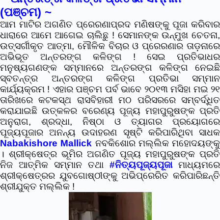
(ପଞ୍ଚମ) ~
ଆମ ମାଟିର ଅଗଣିତ ପ୍ରେରଣାପ୍ରଦ ମଣିଷଙ୍କୁ ପୂଜା କରିବାର
ଧାରାରେ ଆମେ ଆଗେଇ ଚାଲିଛୁ ! ସେମାନଙ୍କ ଉନ୍ମୁଖ ଚେତନା,
ଉତ୍ସର୍ଗୀକୃତ ଆତ୍ମା, ମୌଳିକ ବିଚାର ଓ ପ୍ରେରଣାର ତାଡ଼ନାରେ
ଅଭିଭୂତ ଅନ୍ତରଙ୍ଗ କଳିଙ୍ଗ !
ସେଇ ପ୍ରତିଭାଧର
ମନୁଷ୍ୟଗଣଙ୍କ ସମ୍ମାନରେ ଅନ୍ତରଙ୍ଗ କଳିଙ୍ଗ ନେଇଛି
ସ୍ବତନ୍ତ୍ର ଅନ୍ତରଙ୍ଗ କଳିଙ୍ଗ ପ୍ରତିଭା ସମ୍ମାନ
କାର୍ଯ୍ୟକ୍ରମ ! ଏହାର ପଞ୍ଚମ ପର୍ବ ଭାବେ ୨୦୧୩ ମସିହା ମଇ ୨୧
ତାରିଖରେ କଟକସ୍ଥ ରାସବିହାରୀ ମଠ ପରିସରରେ ସମ୍ବର୍ଦ୍ଧିତ
କରାଯାଇଛି ଉତ୍କଳର ବରେଣ୍ୟ ପୂଜ୍ୟ ମହାପୁରୁଷଙ୍କ ପ୍ରତି
ଅନୁରାଗ, ଶ୍ରଦ୍ଧା, ନିଷ୍ଠା ଓ ତ୍ୟାଗର ପ୍ରୟୋଗରେ
ପୂଜ୍ୟପୂଜାର ଅନନ୍ୟ ଉଦାହରଣ ସୃଷ୍ଟି କରିପାରିଥିବା ସାଧକ
Nabakishore Mallick
ନବକିଶୋର ମଲ୍ଲିକ ମହୋଦୟଙ୍କୁ
।
ଶ୍ରୀକ୍ଷେତ୍ର ଭୂମିର ଅଗଣିତ ପୂଜ୍ୟ ମହାପୁରୁଷଙ୍କ ପ୍ରତି
ନିଜ ଆତ୍ମିକ ସମ୍ମାନ ତଥା
#ନିତ୍ୟପୂଜ୍ୟପୂଜା
ମାଧ୍ୟମରେ
ଶ୍ରୀକ୍ଷେତ୍ରର ଯୁବଗୋଷ୍ଠୀଙ୍କୁ ଅଭିପ୍ରେରିତ କରିପାରିଛନ୍ତି
ଶ୍ରୀଯୁକ୍ତ ମଲ୍ଲିକ !