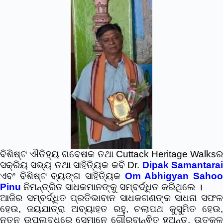
ବିଶିଷ୍ଟ ଐତିହ୍ୟ ଗବେଷକ ତଥା Cuttack Heritage Walksର
ସକ୍ରିୟ ସଭ୍ୟ ତଥା ସାହିତ୍ୟିକ କବି Dr.
Dipak Samantara
ଏବଂ ବିଶିଷ୍ଟ ବ୍ୟଙ୍ଗ ସାହିତ୍ୟିକ
Om Abhigyan Saho
Pinu
ନିମନ୍ତ୍ରିତ ସାଧକମାନଙ୍କୁ ସମ୍ବର୍ଦ୍ଧିତ କରିଥିଲେ ।
ଆଜିର ସମ୍ବର୍ଦ୍ଧିତ ପ୍ରତିଭାବାନ ସାଧକଗଣଙ୍କ ସାଧନା ସଫଳ
ହେଉ, ଜୟଯାତ୍ରା ଅବ୍ୟାହତ ରହୁ, ଚଲାପଥ କୁସୁମିତ ହେଉ,
ନୂତନ ଉପଲବ୍ଧିରେ ସେମାନେ ଗୌରବାନ୍ଵିତ ହୁଅନ୍ତୁ, ଉତ୍କଳ