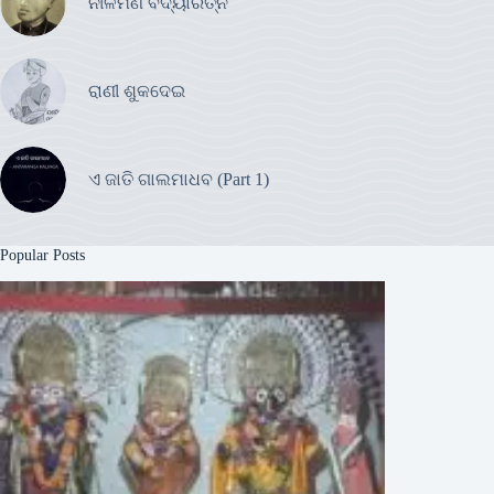
ନୀଳମଣି ବିଦ୍ୟାରତ୍ନ
ରାଣୀ ଶୁକଦେଇ
ଏ ଜାତି ଗାଲମାଧବ (Part 1)
Popular Posts