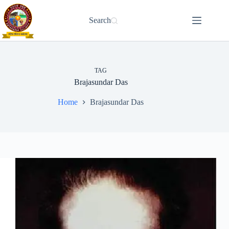
Skip
to
Search
content
TAG
Brajasundar Das
Home
Brajasundar Das