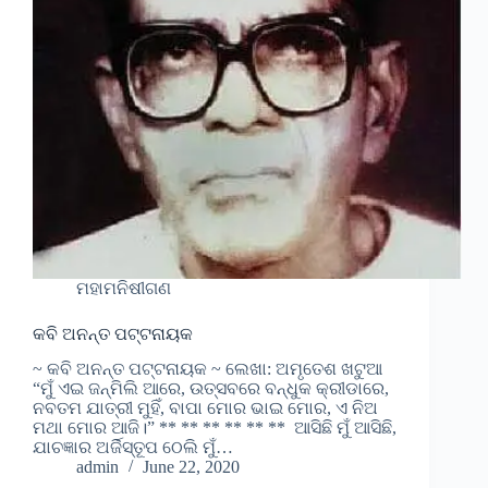
ମହାମନିଷୀଗଣ
କବି ଅନନ୍ତ ପଟ୍ଟନାୟକ
~ କବି ଅନନ୍ତ ପଟ୍ଟନାୟକ ~ ଲେଖା: ଅମୃତେଶ ଖଟୁଆ
“ମୁଁ ଏଇ ଜନ୍ମିଲି ଆରେ, ଉତ୍ସବରେ ବନ୍ଧୁକ କ୍ରୀଡାରେ,
ନବତମ ଯାତ୍ରୀ ମୁହିଁ, ବାପା ମୋର ଭାଇ ମୋର, ଏ ନିଅ
ମଥା ମୋର ଆଜି।” ** ** ** ** ** ** ଆସିଛି ମୁଁ ଆସିଛି,
ଯାଚଜ୍ଞାର ଅର୍ଜିସ୍ତୂପ ଠେଲି ମୁଁ…
admin
June 22, 2020