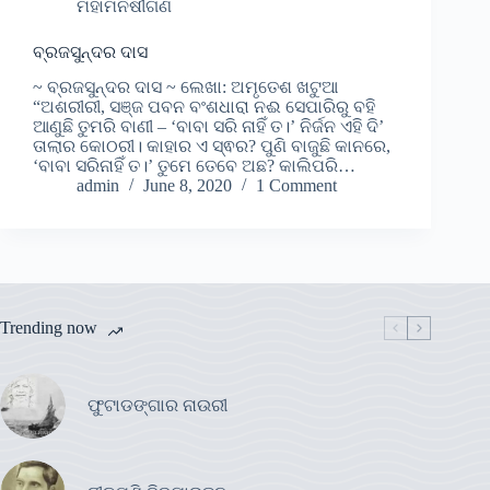
ମହାମନିଷୀଗଣ
ବ୍ରଜସୁନ୍ଦର ଦାସ
~ ବ୍ରଜସୁନ୍ଦର ଦାସ ~ ଲେଖା: ଅମୃତେଶ ଖଟୁଆ
“ଅଶରୀରୀ, ସଞ୍ଜ ପବନ ବଂଶଧାରା ନଈ ସେପାରିରୁ ବହି
ଆଣୁଛି ତୁମରି ବାଣୀ – ‘ବାବା ସରି ନାହିଁ ତ।’ ନିର୍ଜନ ଏହି ଦି’
ତାଲାର କୋଠରୀ। କାହାର ଏ ସ୍ଵର? ପୁଣି ବାଜୁଛି କାନରେ,
‘ବାବା ସରିନାହିଁ ତ।’ ତୁମେ ତେବେ ଅଛ? କାଲିପରି…
admin
June 8, 2020
1 Comment
Trending now
ଫୁଟାଡଙ୍ଗାର ନାଉରୀ