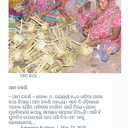
ଆମ କଥା
ଆମ ଚଳଣି
~ ଆମ ଚଳଣି ~ ଲେଖା: ଡ. ଜୟଶ୍ରୀ ନନ୍ଦ ଓଡ଼ିଆ ଘରର
କଥା ନିଆରା। ଆମ ଚଳଣି ଅନନ୍ୟ। ଏବେ ବି ଓଡ଼ିଶାରେ
ଅନେକ ଯୌଥ ପରିବାର ଦେଖିବା ପାଇଁ ମିଳେ। ଘରର
ମୁରବିଙ୍କର କଥାକୁ ସମସ୍ତେ ସମ୍ମାନ ଦିଅନ୍ତି। ଆଜି ବି
ପୁଅଟିଏ ବାପାଙ୍କର ପାଦ ଘସି ଦିଏ। ମା’ ଠାରୁ
ରୋଷେଇବାସ,…
Antaranga Kalinga
May 23, 2026