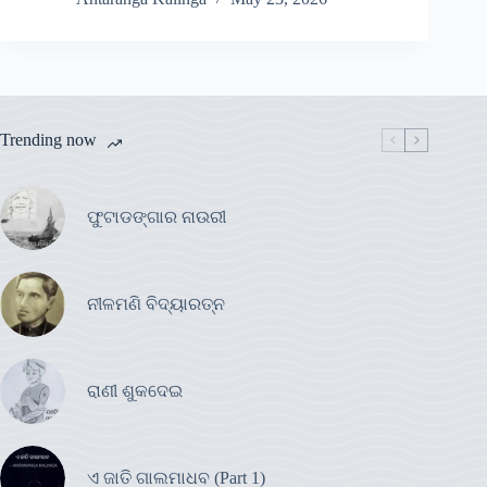
Trending now
ଫୁଟାଡଙ୍ଗାର ନାଉରୀ
ନୀଳମଣି ବିଦ୍ୟାରତ୍ନ
ରାଣୀ ଶୁକଦେଇ
ଏ ଜାତି ଗାଲମାଧବ (Part 1)