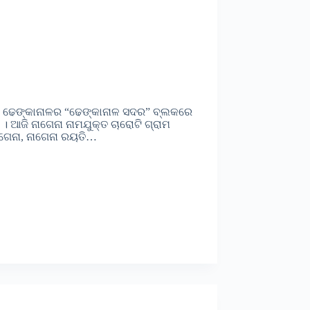
 ~ ଢେଙ୍କାନାଳର “ଢେଙ୍କାନାଳ ସଦର” ବ୍ଲକରେ
। ଆଜି ନାଗେନା ନାମଯୁକ୍ତ ଚାରୋଟି ଗ୍ରାମ
ାଗେନା, ନାଗେନା ରୟତି…