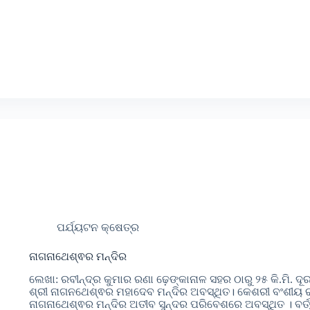
ପର୍ଯ୍ୟଟନ କ୍ଷେତ୍ର
ନାଗନାଥେଶ୍ଵର ମନ୍ଦିର
ଲେଖା: ରବୀନ୍ଦ୍ର କୁମାର ରଣା ଢ଼େଙ୍କାନାଳ ସହର ଠାରୁ ୨୫ କି.ମି. ଦୂ
ଶ୍ରୀ ନାଗନଥେଶ୍ଵର ମହାଦେବ ମନ୍ଦିର ଅବସ୍ଥିତ। କେଶରୀ ବଂଶୀୟ ରାଜାମ
ନାଗନାଥେଶ୍ଵର ମନ୍ଦିର ଅତୀବ ସୁନ୍ଦର ପରିବେଶରେ ଅବସ୍ଥିତ । ବର୍ତ