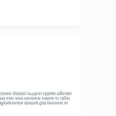
ଙ୍କାନାଳ ଜିଲ୍ଲାର ଅନ୍ୟତମ ପ୍ରାଚୀନ ଶୈବପୀଠ
 ଅଧ୍ୟାୟ ବହନ କରେ କୋଦାଳକ ମଣ୍ଡଳ ବା ଆଜିର
ୁଳ୍କୀମାନଙ୍କ ରାଜଧାନୀ ଥିଲା କୋଦାଳକ ବା