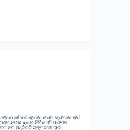
ର ବ୍ରାହ୍ମଣୀ ନଦୀ କୂଳରେ ନାଗନା ଗ୍ରାମରେ ଶ୍ରୀ
ାନଙ୍କ ଦ୍ଵାରା ନିର୍ମିତ ଏହି ପ୍ରାଚୀନ
୍ତମାନର ମନ୍ଦିରଟି ଗଙ୍ଗବଂଶୀ ରାଜା