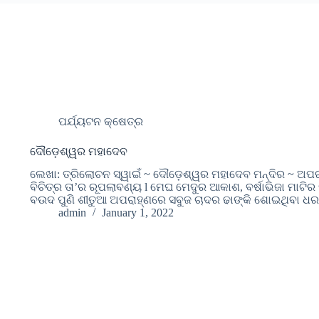
ପର୍ଯ୍ୟଟନ କ୍ଷେତ୍ର
ଦୌଡ଼େଶ୍ୱର ମହାଦେବ
ଲେଖା: ତ୍ରିଲୋଚନ ସ୍ୱାଇଁ ~ ଦୌଡ଼େଶ୍ୱର ମହାଦେବ ମନ୍ଦିର ~ ଅପରୂପ
ବିଚିତ୍ର ତା’ର ରୂପଲାବଣ୍ୟ l ମେଘ ମେଦୁର ଆକାଶ, ବର୍ଷାଭିଜା ମାଟିର 
ବଉଦ ପୁଣି ଶୀତୁଆ ଅପରାହ୍ଣରେ ସବୁଜ ଚାଦର ଢାଙ୍କି ଶୋଇଥିବା ଧର
admin
January 1, 2022