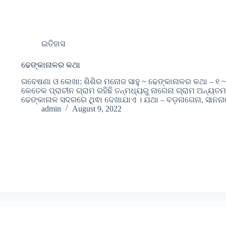
ଇତିହାସ
ଢେଙ୍କାନାଳର କଥା
ଗବେଷଣା ଓ ଲେଖା: ଶିଶିର ମନୋଜ ସାହୁ ~ ଢେଙ୍କାନାଳର କଥା – ୧
କେତେକ ପ୍ରାଚୀନ ଗ୍ରାମ ରହିଛି ତନ୍ମଧ୍ୟରୁ ନାଗେନା ଗ୍ରାମ ଅନ୍ୟତମ 
ଢେଙ୍କାନାଳ ସଦରରେ ଥିଵା ଦେଖାଯାଏ । ଯଥା – ବଡ଼ନାଗେନା, ସାନନ
admin
August 9, 2022