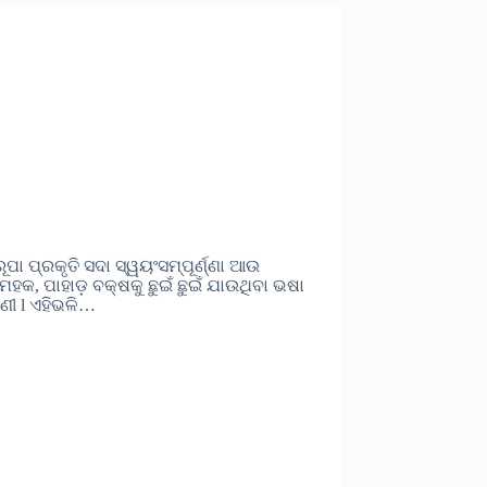
ା ପ୍ରକୃତି ସଦା ସ୍ୱୟଂସମ୍ପୂର୍ଣ୍ଣା ଆଉ
ମହକ, ପାହାଡ଼ ବକ୍ଷକୁ ଛୁଇଁ ଛୁଇଁ ଯାଉଥିବା ଭଷା
ଣୀ l ଏହିଭଳି…