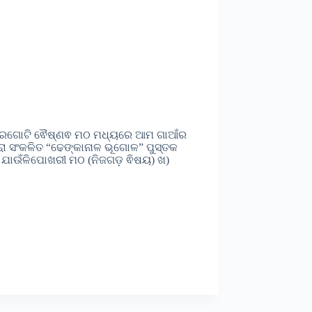
ା ବାରଗୋଟି ଵୈଷ୍ଣଵ ମଠ ମଧ୍ୟରେ ଆମ ଗାଆଁର
ରା ସଂକଳିତ “ଢେଙ୍କାନାଳ ଭୂଗୋଳ” ପୁସ୍ତକ
 ଯାଉଁଳିପୋଖରୀ ମଠ (ନିଜଗଡ଼ ଵିଷୟ) ଖ)