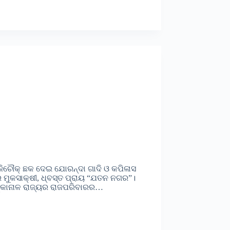
ଜିଚୌକ୍ ଛକ ଦେଇ ଯୋରନ୍ଦା ଗାଦି ଓ କପିଳାସ
ମୁକସାକ୍ଷୀ, ଧ୍ବସ୍ତ ପ୍ରାୟ “ଯତନ ନଗର”।
େଙ୍କାନାଳ ରାଜ୍ୟର ରାଜପରିବାରର…