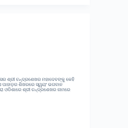
ାସର ଶ୍ରୀ ଚନ୍ଦ୍ରଶେଖର ମହାଦେବଙ୍କୁ କେହି
ାସ ପାହାଡ଼ର ଶିଖରରେ ସ୍ୱୟଂ ଭଗବାନ
ରା ଓଡିଶାରେ ଶ୍ରୀ ଚନ୍ଦ୍ରଶେଖର ନାମରେ