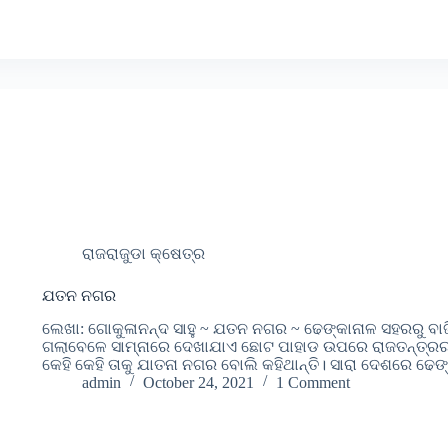
ରାଜରାଜୁଡା କ୍ଷେତ୍ର
ଯତନ ନଗର
ଲେଖା: ଗୋକୁଳାନନ୍ଦ ସାହୁ ~ ଯତନ ନଗର ~ ଢେଙ୍କାନାଳ ସହରରୁ ବା
ଗଲାବେଳେ ସାମ୍ନାରେ ଦେଖାଯାଏ ଛୋଟ ପାହାଡ ଉପରେ ରାଜତନ୍ତ୍ରର 
କେହି କେହି ତାକୁ ଯାତନା ନଗର ବୋଲି କହିଥାନ୍ତି। ସାରା ଦେଶରେ ଢ
admin
October 24, 2021
1 Comment