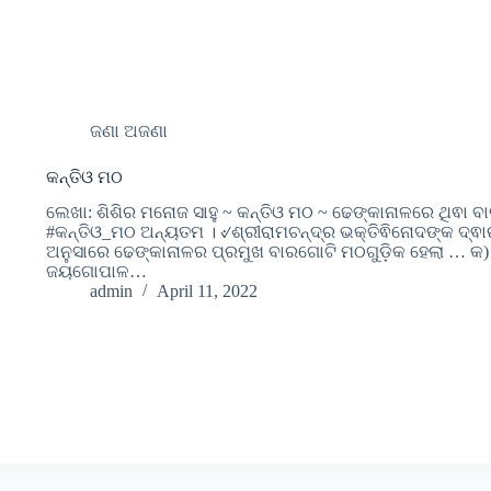
ଜଣା ଅଜଣା
କନ୍ତିଓ ମଠ
ଲେଖା: ଶିଶିର ମନୋଜ ସାହୁ ~ କନ୍ତିଓ ମଠ ~ ଢେଙ୍କାନାଳରେ ଥିଵ
#କନ୍ତିଓ_ମଠ ଅନ୍ୟତମ । ୰ଶ୍ରୀରାମଚନ୍ଦ୍ର ଭକ୍ତିଵିନୋଦଙ୍କ ଦ୍ଵା
ଅନୁସାରେ ଢେଙ୍କାନାଳର ପ୍ରମୁଖ ବାରଗୋଟି ମଠଗୁଡି଼କ ହେଲା … କ)
ଜୟଗୋପାଳ…
admin
April 11, 2022