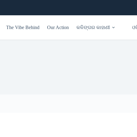
The Vibe Behind
Our Action
କଳିଙ୍ଗର କାହାଣୀ
ଓଡ