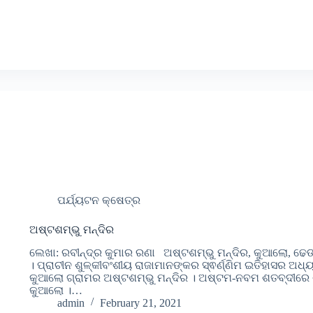
ପର୍ଯ୍ୟଟନ କ୍ଷେତ୍ର
ଅଷ୍ଟଶମ୍ଭୁ ମନ୍ଦିର
ଲେଖା: ରବୀନ୍ଦ୍ର କୁମାର ରଣା ଅଷ୍ଟଶମ୍ଭୁ ମନ୍ଦିର, କୁଆଲୋ, ଢେ
। ପ୍ରାଚୀନ ଶୁଳ୍କୀବଂଶୀୟ ରାଜାମାନଙ୍କର ସ୍ଵର୍ଣ୍ଣିମ ଇତିହାସର
କୁଆଲୋ ଗ୍ରାମର ଅଷ୍ଟଶମ୍ଭୁ ମନ୍ଦିର । ଅଷ୍ଟମ-ନବମ ଶତବ୍ଦୀରେ ଶ
କୁଆଲୋ ।…
admin
February 21, 2021