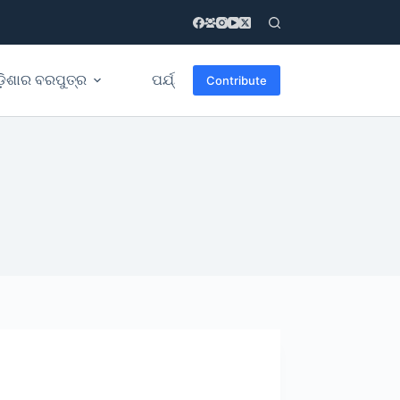
଼ିଶାର ବରପୁତ୍ର
ପର୍ଯ୍ୟଟନ ଆକର୍ଷଣ
ଆମ କଥା
Contribute