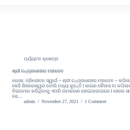
ପର୍ଯ୍ୟଟନ କ୍ଷେତ୍ର
ଶ୍ରୀ ଚନ୍ଦ୍ରଶେଖର ମହାଦେବ
ଲେଖା: ତ୍ରିଲୋଚନ ସ୍ୱାଇଁ ~ ଶ୍ରୀ ଚନ୍ଦ୍ରଶେଖର ମହାଦେବ ~ କପିଳ
କେହି ଶିଖରେଶ୍ୱର ବୋଲି ମଧ୍ୟ କୁହନ୍ତି l କାରଣ କୈଳାସ ବା କପିଳ
ବିରାଜମାନ କରିଥିବାରୁ ଏପରି ନାମକରଣ ହୋଇଥାଇପାରେ l ହେଲେ ସା
ସେ…
admin
November 27, 2021
1 Comment