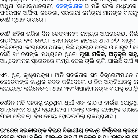
ଅଧୁନା ‘କାମାକ୍ଷାନଗର’,
ଢେଙ୍କାନାଳ
ଓ ମଢି ସହର ମଧ୍ୟରେ ପ
ଫରେଷ୍ଟ ଅଫିସ, କଚେରୀ, ସରକାରୀ କର୍ମଚାରୀ ମାନଙ୍କ ବାସଗୃ
ସେହି ସ୍ଥାନ ଉପରେ।
ସେହି ଛବିଶ ତାରିଖ ଦିନ ଢେଙ୍କାନାଳ ରାଜ୍ୟର ଅପରାଜେୟ, ନିର୍
ଶତସିଂହର ବଳ ନେଇ। ସେମାନଙ୍କ ହାତରେ ଥାଏ ୬ଟି ବାରୁଦ ଖୁନ୍ଦା
ତ୍ରିରଙ୍ଗା କଂଗ୍ରେସ ପତାକା, କିଛି ପ୍ରଚାର ପତ୍ର ଓ ବାରୁଦ !
ସେହି ୧୯ ଜଣଙ୍କ ମଧ୍ୟରେ ଥିଲେ
ମୂଷା ମଳିକ, ଅନୁକୂଳ ସାହ
ଆନ୍ଦୋଳନର ସ୍ରୋତରେ ଲମ୍ପ ଦେଇ ଚାଲି ଚାଲି ଯାଇଛି ଦୀର୍ଘ ୩୪
ଏହା ଥିଲା କୃଷ୍ଣପକ୍ଷ। ଅତି ସତର୍କତାର ସହ ବିଦ୍ରୋହୀମାନ
କେତେକଙ୍କ ବନ୍ଧୁକ ଜବତ କରିଦେଲେ ଓ ନିଜ ଅକ୍ତିଆରକୁ ନେଇ 
କରାୟତ୍ତ କରିନେଲେ। ଥାନା ଏବଂ ସିପାହୀମାନଙ୍କ ବାରାକ୍ ପୋ
ସେଦିନ ମଢି ସହରରୁ ଉଠୁଥିବା ଧୂଆଁ ଏବଂ କାଠ ଓ ବାଉଁଶ ପୋଡୁ
ଆନ୍ଦୋଳନ ଆହୁରି ବ୍ୟାପିଗଲା। ସକାଳୁ ସକାଳୁ ରାଜାଙ୍କ ପାଖରେ
ଫିକା ପଡ଼ିଗଲା, ବିଷାଦମୟ ହୋଇଉଠିଲା ରାଜପ୍ରାସାଦ।
ଇଂରେଜ ସରକାରଙ୍କ ବିଚାର ବିଭାଗୀୟ ତଦନ୍ତ ନିର୍ଦ୍ଦେଶ କ୍ରମ
ହେଲେ ‘ମୂଷା ମଳିକ, ଆନନ୍ଦ ସାହୁ ଓ ଅନୁକୂଳ ସାହୁ। ‘ବାଇଧର ସ୍