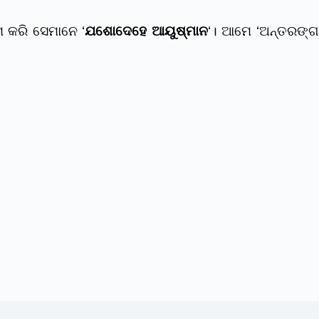
ମ କରି ସେମାନେ ‘
ଯଶୋଦେହେ ଆୟୁଷ୍ମାନ
‘। ଆମେ ‘ଅନ୍ତରଙ୍