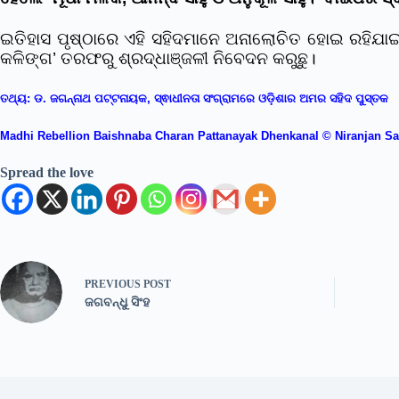
ଇତିହାସ ପୃଷ୍ଠାରେ ଏହି ସହିଦମାନେ ଅନାଲୋଚିତ ହୋଇ ରହିଯାଇଛ
କଳିଙ୍ଗ’ ତରଫରୁ ଶ୍ରଦ୍ଧାଞ୍ଜଳୀ ନିବେଦନ କରୁଛୁ।
ତଥ୍ୟ: ଡ. ଜଗନ୍ନାଥ ପଟ୍ଟନାୟକ, ସ୍ଵାଧୀନତା ସଂଗ୍ରାମରେ ଓଡ଼ିଶାର ଅମର ସହିଦ ପୁସ୍ତକ
Madhi Rebellion Baishnaba Charan Pattanayak Dhenkanal © Niranjan S
Spread the love
PREVIOUS
POST
ଜଗବନ୍ଧୁ ସିଂହ