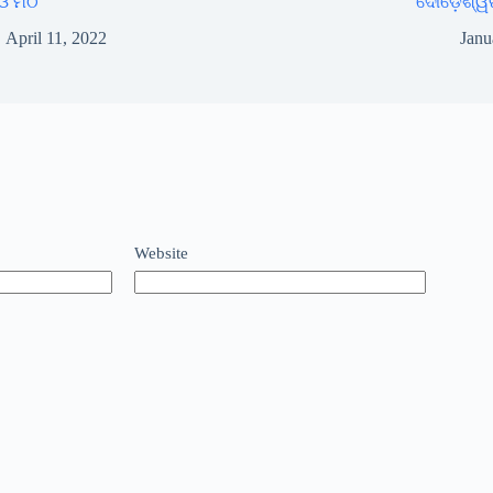
ିଓ ମଠ
ଦୌଡ଼େଶ୍ୱ
April 11, 2022
Janu
Website