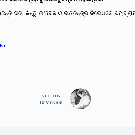
ନ୍ତି ସତ, କିନ୍ତୁ ଇଂରେଜ ଓ ରାଜତନ୍ତ୍ର ବିରୋଧରେ ସଙ୍ଗ୍ରା
ahu
NEXT
POST
ମା' ରମାଦେବୀ