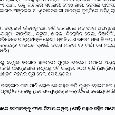
ଏ ଥାନା, ତାକୁ ଲାଗିକରି ସରକାରୀ କୋଷାଗାର, ତହସିଲ ଅଫିସ
କାନାଳ ଅଞ୍ଚଳର ଆନ୍ଦୋଳନକାରୀ ମାନଙ୍କ ଦୃଷ୍ଟିରେ ପଡ଼ିଥିଲା
ଣ ବିଦ୍ରୋହୀ ଜୀବନକୁ ପଣ କରି ବାହାରିଲେ ମଢି ସହର ଅଭିମୁଖ
ତେଣ୍ଟା, ଟାଙ୍ଗିଆ, କଟୁରୀ, ଶାବଳ, କିରୋସିନ ତେଲ, ଦିଆସିଲି,
କରିଦେବେ ପାଞ୍ଚାଳୀଙ୍କ କେଶ ! ଧ୍ଵନି ଥାଏ ଭାରତ ମାତା କି ଜୟ।
ହେଉଛନ୍ତି ବାଇଧର ସ୍ଵାଇଁ, ବୟସ ମାତ୍ର ୧୨ ବର୍ଷ। ସେ ମଧ୍
 ଧରି।
ାରକୁ ବନ୍ଧୁକ ଦେଖାଇ ହାଜତରେ ପୁରାଇ ଦେଲେ। ତାପରେ ଅନ୍ୟ
 ଅସ୍ତ୍ରାଗାର ମଧ୍ୟରୁ ୪ଟି ବନ୍ଧୁକ, ୨୦୦ ଗୁଳି (କାଟ୍ରିଜ)
ଖାଣ୍ଡବ ଦହନର ରୂପ ନେଲା ସେ ଅଞ୍ଚଳ।
ଡ଼ିକର ଦଶହଜାର ପାଖାପାଖି ଲୋକ କୋଳାହଳ କରି ରୁଣ୍ଡ ହୋଇଗଲେ।
ଅନୁଷ୍ଠିତ ହେବାକୁ ଥିବା ରାଜପୁତ୍ରଙ୍କ ଜନ୍ମଦିନର ନୈଶ୍ୟଭୋଜି
ାରେ ସେମାନଙ୍କୁ ଫାଶୀ ଦିଆଯାଇଥିଲା। ସେହି ମହାନ ସହିଦ ମାନେ