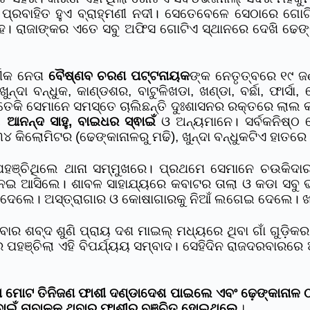
୍ରବାହିତ ହୁଏ ବ୍ରାହ୍ମଣୀ ନଦୀ। ସେତେବେଳେ ସେଠାରେ ଗୋଟି
ହ। ରାଜାଙ୍କର ଏତେ ସବୁ ଅଫିସ ଗୋଟିଏ ସ୍ଥାନରେ ଦେଖି ଢେଙ୍
ଭୀକ ନେତା
ବୈଷ୍ଣବ ଚରଣ ପଟ୍ଟନାୟକ
ଙ୍କ ନେତୃତ୍ବରେ ୧୯ ଜ
 ବନ୍ଧୁକ, କାଣ୍ଡଶର, ବାଟୁଳିଖଡା, ଖଣ୍ଡା, ବର୍ଛା, ଫାର୍ସା, 
 ସତେକି ସେମାନେ ସମସ୍ତେ ଚାଲିଛନ୍ତି ଦୁଃଶାସନର ରକ୍ତରେ ଲାଲ 
ୁ, ଆନନ୍ଦ ସାହୁ, ବାଇଧର ସ୍ଵାଇଁ
ଓ ଅନ୍ୟମାନେ। ସର୍ବକନିଷ୍ଠ 
 କିଲୋମିଟର (ଢେଙ୍କାନାଳରୁ ମଢି), ଖୁନ୍ଦା ବନ୍ଧୁକଟିଏ ହାତରେ
େ ପହଞ୍ଚିଥିଲେ ଥାନା ସମ୍ମୁଖରେ। ପ୍ରଥମେ ସେମାନେ ଚଉକିଦ
ଆସିଲେ। ଶାବଳ ସାହାଯ୍ୟରେ କବାଟର ତାଲା ଓ କଡା ସବୁ ଭାଙ୍ଗି
ଡ଼ିଦେଲେ। ଅସ୍ତ୍ରାଗାର ଓ କୋଷାଗାରକୁ ନିଆଁ ଲଗେଇ ଦେଲେ। 
ଥିବାର ଶବ୍ଦ ଶୁଣି ପ୍ରାୟ ଦଶ ମାଇଲ୍ ମଧ୍ୟରେ ଥିବା ଗାଁ ଗୁ
 ପହଞ୍ଚିଲା ଏହି ବିପର୍ଯ୍ୟୟ ସମ୍ବାଦ। ସେହିଦିନ ରାଜଦରବାରରେ 
େ ମୋଟ ତିନିଜଣ ଫାଶୀ ଦଣ୍ଡାଦେଶ ପାଇଲେ ଏବଂ ଢ଼େଙ୍କାନାଳ ଠ
ବାଇଁ ନାବାଳକ ଥିବାରୁ ଫାଶୀରୁ ବଞ୍ଚିତ ହୋଇଥିଲେ
।