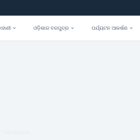
ାହାଣୀ
ଓଡ଼ିଶାର ବରପୁତ୍ର
ପର୍ଯ୍ୟଟନ ଆକର୍ଷଣ
ମହାମନିଷୀଗଣ