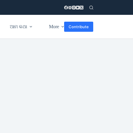
ଆମ କଥା
More
Contribute