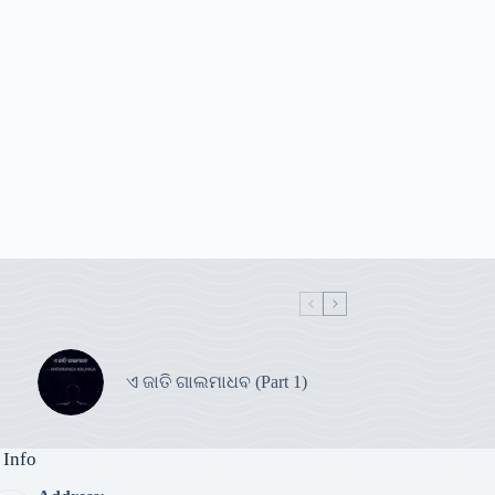
ଏ ଜାତି ଗାଲମାଧବ (Part 1)
 Info