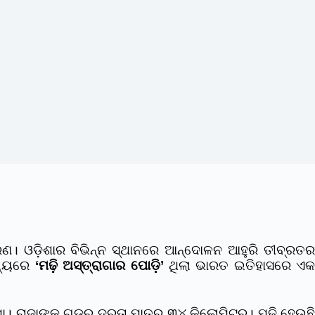
। ଓଡ଼ିଶାର ବିଭିନ୍ନ ସ୍ଥାନରେ ଆନ୍ଦୋଳନ ଆହୁରି ତୀବ୍ରତର
ଧ୍ୟରେ
‘ମଢ଼ି ଅସ୍ତ୍ରାଗାର ପୋଡ଼ି’
ଥିଲା ଭାରତ ଇତିହାସରେ ଏ
ା। ରାଜାଙ୍କ ଗଡରୁ ଦୂରତା ମାତ୍ର ୩୪ କିଲୋମିଟର। ମଢି ହେଉଛି