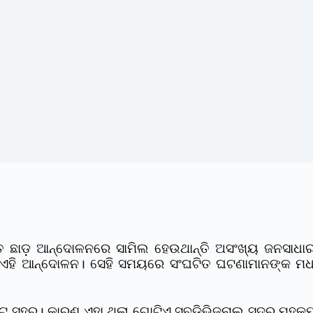
 ଛାଡ଼ ଆନ୍ଦୋଳନରେ ସାମିଲ ହେଉଥାନ୍ତି ଅସଂଖ୍ୟ ଜନସାଧାରଣ
ଏ ଏହି ଆନ୍ଦୋଳନ। ସେହି ସମୟରେ ସଂଘଟିତ ଘଟଣାମାନଙ୍କ ମ
ୋଟ ସହର। କାରଣ ଏହା ଥିଲା ଗୋଟିଏ ସବଡିଭିଜନାଲ୍ ସଦର ମହକୁମ