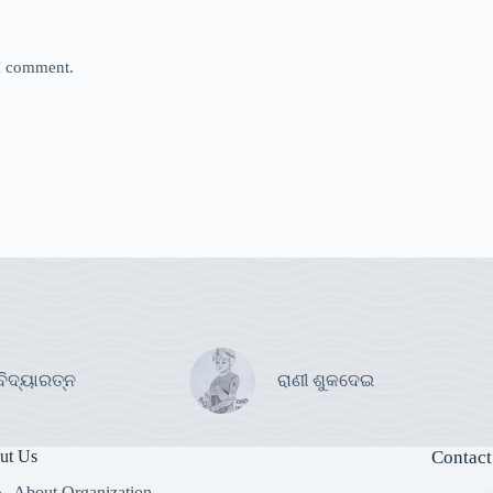
 I comment.
ବିଦ୍ୟାରତ୍ନ
ରାଣୀ ଶୁକଦେଇ
ut Us
Contact
About Organization