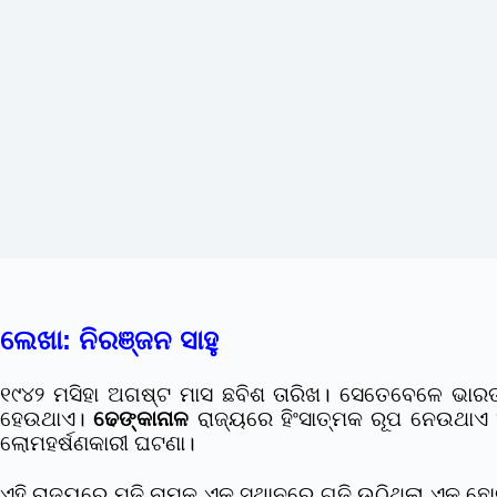
ଲେଖା: ନିରଞ୍ଜନ ସାହୁ
୧୯୪୨ ମସିହା ଅଗଷ୍ଟ ମାସ ଛବିଶ ତାରିଖ। ସେତେବେଳେ ଭାରତ
ହେଉଥାଏ।
ଢେଙ୍କାନାଳ
ରାଜ୍ୟରେ ହିଂସାତ୍ମକ ରୂପ ନେଉଥା
ଲୋମହର୍ଷଣକାରୀ ଘଟଣା।
ଏହି ରାଜ୍ୟରେ ମଢି ନାମକ ଏକ ସ୍ଥାନରେ ଗଢ଼ି ଉଠିଥିଲା ଏକ ଛ