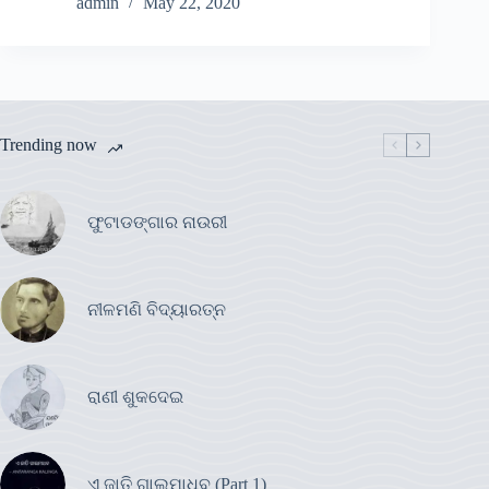
admin
May 22, 2020
Trending now
ଫୁଟାଡଙ୍ଗାର ନାଉରୀ
ନୀଳମଣି ବିଦ୍ୟାରତ୍ନ
ରାଣୀ ଶୁକଦେଇ
ଏ ଜାତି ଗାଲମାଧବ (Part 1)