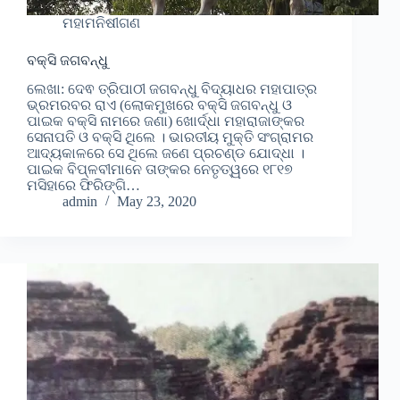
ମହାମନିଷୀଗଣ
ବକ୍ସି ଜଗବନ୍ଧୁ
ଲେଖା: ଦେଵ ତ୍ରିପାଠୀ ଜଗବନ୍ଧୁ ବିଦ୍ୟାଧର ମହାପାତ୍ର
ଭ୍ରମରବର ରାଏ (ଲୋକମୁଖରେ ବକ୍ସି ଜଗବନ୍ଧୁ ଓ
ପାଇକ ବକ୍ସି ନାମରେ ଜଣା) ଖୋର୍ଦ୍ଧା ମହାରାଜାଙ୍କର
ସେନାପତି ଓ ବକ୍ସି ଥିଲେ । ଭାରତୀୟ ମୁକ୍ତି ସଂଗ୍ରାମର
ଆଦ୍ୟକାଳରେ ସେ ଥିଲେ ଜଣେ ପ୍ରଚଣ୍ଡ ଯୋଦ୍ଧା ।
ପାଇକ ବିପ୍ଳବୀମାନେ ତାଙ୍କର ନେତୃତ୍ୱରେ ୧୮୧୭
ମସିହାରେ ଫିରିଙ୍ଗି…
admin
May 23, 2020