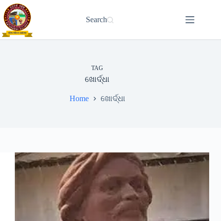
Skip
to
Search
content
TAG
ଖୋର୍ଦ୍ଧା
Home
ଖୋର୍ଦ୍ଧା