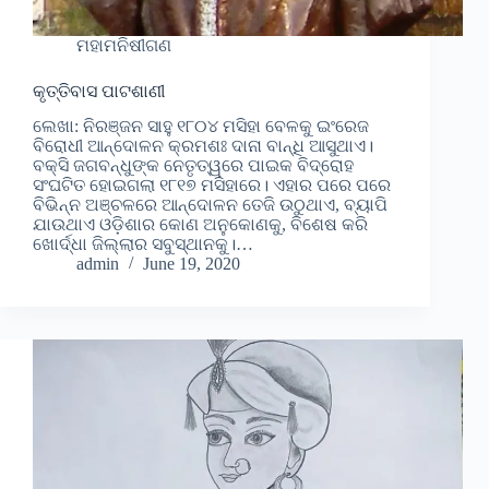
ମହାମନିଷୀଗଣ
କୃତ୍ତିବାସ ପାଟଶାଣୀ
ଲେଖା: ନିରଞ୍ଜନ ସାହୁ ୧୮୦୪ ମସିହା ବେଳକୁ ଇଂରେଜ
ବିରୋଧୀ ଆନ୍ଦୋଳନ କ୍ରମଶଃ ଦାନା ବାନ୍ଧି ଆସୁଥାଏ।
ବକ୍ସି ଜଗବନ୍ଧୁଙ୍କ ନେତୃତ୍ୱରେ ପାଇକ ବିଦ୍ରୋହ
ସଂଘଟିତ ହୋଇଗଲା ୧୮୧୭ ମସିହାରେ। ଏହାର ପରେ ପରେ
ବିଭିନ୍ନ ଅଞ୍ଚଳରେ ଆନ୍ଦୋଳନ ତେଜି ଉଠୁଥାଏ, ବ୍ୟାପି
ଯାଉଥାଏ ଓଡ଼ିଶାର କୋଣ ଅନୁକୋଣକୁ, ବିଶେଷ କରି
ଖୋର୍ଦ୍ଧା ଜିଲ୍ଲାର ସବୁସ୍ଥାନକୁ।…
admin
June 19, 2020