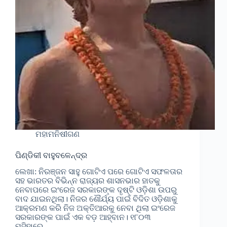
ମହାମନିଷୀଗଣ
ପିଣ୍ଡିକୀ ବାହୁବଳେନ୍ଦ୍ର
ଲେଖା: ନିରଞ୍ଜନ ସାହୁ ଗୋଟିଏ ପରେ ଗୋଟିଏ ସଫଳତାର
ସହ ଭାରତର ବିଭିନ୍ନ ରାଜ୍ୟର ଶାସନଭାର ହାତକୁ
ନେବାପରେ ଇଂରେଜ ସରକାରଙ୍କ ଦୃଷ୍ଟି ଓଡ଼ିଶା ଉପରୁ
ବାଦ ଯାଇନଥିଲା। ନିଜର ଶୌର୍ଯ୍ୟ ପାଇଁ ବିଦିତ ଓଡ଼ିଶାକୁ
ଆକ୍ରମଣ କରି ନିଜ ଅକ୍ତିଆରକୁ ନେବା ଥିଲା ଇଂରେଜ
ସରକାରଙ୍କ ପାଇଁ ଏକ ବଡ଼ ଆହ୍ବାନ। ୧୮୦୩
ମସିହାରେ…