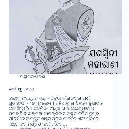
ମହାମନିଷୀଗଣ
ରାଣୀ ଶୁକଦେଇ
ଲେଖା: ନିରଞ୍ଜନ ସାହୁ ~ ଓଡ଼ିଆ ବୀରାଙ୍ଗନା ରାଣୀ
ଶୁକଦେଇ ~ “ହେ ଉତ୍କଳ ! କହିପାରୁ ନାହିଁ, ରାଣୀ ଦୁର୍ଗାବତୀ,
ଭୀମସିଂ ଗୃହିଣୀ ପଦ୍ମିନୀ, ଝାନ୍ସୀ ରାଣୀ ଲକ୍ଷ୍ମୀବାଇ
ପ୍ରଭୃତି ବୀରାଙ୍ଗନା ମାନଙ୍କର ଅଦ୍ଭୁତ ଚରିତ ତୁମ୍ଭ
ମାନସରେ ଅଦ୍ଭୁତ ସାହସ ପ୍ରଦାନ କରେ ଏବଂ ମନରେ
ସ୍ଥିର କରି ନିଶ୍ଚୟ ନାରୀ ଜାତିର…