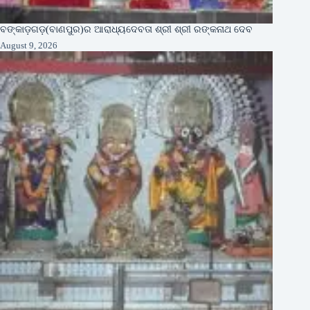
ବଙ୍କାଡ଼ଗଡ଼(ବାଣପୁର)ର ଆରାଧ୍ୟଦେବତା ଶ୍ରୀ ଶ୍ରୀ ରଙ୍କନାଥ ଦେବ
August 9, 2026