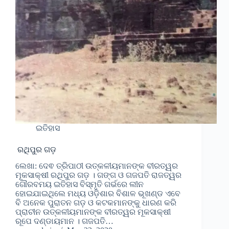
ଇତିହାସ
ରଥିପୁର ଗଡ଼
ଲେଖା: ଦେଵ ତ୍ରିପାଠୀ ଉତ୍କଳୀୟମାନଙ୍କ ବୀରତ୍ୱର
ମୂକସାକ୍ଷୀ ରଥିପୁର ଗଡ଼ । ଗଙ୍ଗ ଓ ଗଜପତି ରାଜତ୍ୱର
ଗୌରବମୟ ଇତିହାସ ବିସ୍ମୃତି ଗର୍ଭରେ ଲୀନ
ହୋଇଯାଇଥିଲେ ମଧ୍ୟ ଓଡ଼ିଶାର ବିଶାଳ ଭୂଖଣ୍ଡ ଏବେ
ବି ଅନେକ ପୁରାତନ ଗଡ଼ ଓ କଟକମାନଙ୍କୁ ଧାରଣ କରି
ପ୍ରାଚୀନ ଉତ୍କଳୀୟମାନଙ୍କ ବୀରତ୍ୱର ମୂକସାକ୍ଷୀ
ରୂପେ ଦଣ୍ଡାୟମାନ । ଗଜପତି…