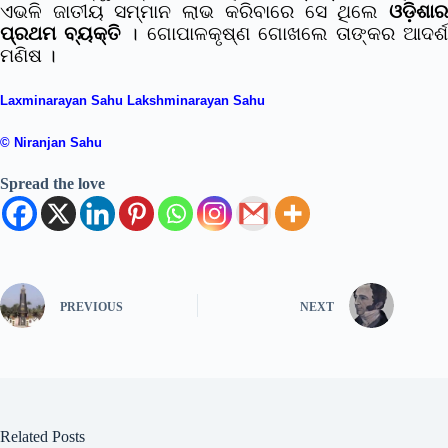
ଏଭଳି ଜାତୀୟ ସମ୍ମାନ ଲାଭ କରିବାରେ ସେ ଥିଲେ
ଓଡ଼ିଶାର
ପ୍ରଥମ ବ୍ୟକ୍ତି
। ଗୋପାଳକୃଷ୍ଣ ଗୋଖଲେ ତାଙ୍କର ଆଦର୍
ମଣିଷ ।
Laxminarayan Sahu Lakshminarayan Sahu
© Niranjan Sahu
Spread the love
PREVIOUS
NEXT
Related Posts