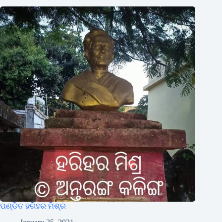
ପଣ୍ଡିତ ହରିହର ମିଶ୍ର