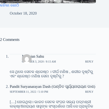
କନିକା କୋଠି
October 18, 2020
2 Comments
Niranjan Sahu
OCTOBER 3, 2020 / 8:15 AM
REPLY
ସେ ଥିଲେ ସେବକ ଶ୍ରେଷ୍ଠ । ଦୀର୍ଘ ମଣିଷ , ଶରୀର ଦୃଷ୍ଟିରୁ
ଏବଂ ଶ୍ରେଷ୍ଠ ମଣିଷ ସେବା ଦୃଷ୍ଟିରୁ ?
Pandit Suryanarayan Dash (ପଣ୍ଡିତ ସୂର୍ଯ୍ୟନାରାୟଣ ଦାଶ)
SEPTEMBER 11, 2022 / 5:10 PM
REPLY
[…] ହୋଇଥିଲା। ଭାରତ ସେବକ ସଂଘର ସଭ୍ୟ ପଦ୍ମଶ୍ରୀ
ଲକ୍ଷ୍ମୀନାରାୟଣ ସାହୁଙ୍କ ସଂସ୍ପର୍ଶରେ ଆସି ସେ ପ୍ରାକୃତିକ