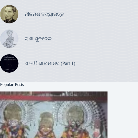
ନୀଳମଣି ବିଦ୍ୟାରତ୍ନ
ରାଣୀ ଶୁକଦେଇ
ଏ ଜାତି ଗାଲମାଧବ (Part 1)
Popular Posts