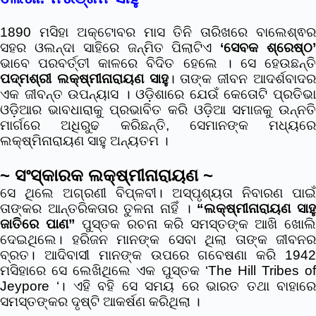
1890 ମସିହା ଅକ୍ଟୋବର ମାସ ତିନି ତାରିଖରେ ବାଲେଶ୍ଵର
ସହର ଓଲନ୍ଦା ସାହିରେ ଜନ୍ମିତ ପିଲାଟିଏ
‘ସେବକ ଶ୍ରେଷ୍ଠ
ଭାବେ ପରବର୍ତ୍ତୀ କାଳରେ ବିଦିତ ହେଲେ । ସେ ହେଉଛନ୍ତି
ପଦ୍ମଶ୍ରୀ ଲକ୍ଷ୍ମୀନାରାୟଣ ସାହୁ
। ତାଙ୍କ ଜୀବନ ଆଦର୍ଶବାଦ
ଏକ ଜୀବନ୍ତ ଉପନ୍ୟାସ । ଓଡ଼ିଶାରେ ଯେଉଁ କେତୋଟି ପ୍ରତିଭା
ଓଡ଼ିଆର ଭାବଧାରାକୁ ପ୍ରଭାବିତ କରି ଓଡ଼ିଆ ସମାଜକୁ ଉନ୍ନତି
ମାର୍ଗରେ ଅଧିରୁଢ କରିଛନ୍ତି, ସେମାନଙ୍କ ମଧ୍ୟରେ
ଲକ୍ଷ୍ମିନାରାୟଣ ସାହୁ ଅନ୍ୟତମ ।
~ ସଂସ୍କାରକ ଲକ୍ଷ୍ମୀନାରାୟଣ ~
ସେ ଥିଲେ ଅଗ୍ରଣୀ ବିପ୍ଳବୀ। ଅସ୍ପୃଶ୍ୟତା ନିବାରଣ ପାଇଁ
ତାଙ୍କର ଆନ୍ତରିକତାର ତୁଳନା ନାହିଁ ।
“ଲକ୍ଷ୍ମୀନାରାୟଣ ସାହ
ଜାତିରେ ପାଣ”
ପୁସ୍ତକ ରଚନା କରି ସମସ୍ତଙ୍କ ଆଖି ଖୋଲ
ଦେଇଥିଲେ। ହରିଜନ ମାନଙ୍କ ସେବା ଥିଲା ତାଙ୍କ ଜୀବନର
ବ୍ରତ। ଆଦିବାସୀ ମାନଙ୍କ ଉପରେ ଗବେଷଣା କରି 1942
ମସିହାରେ ସେ ଲେଖିଥିଲେ ଏକ ପୁସ୍ତକ ‘The Hill Tribes of
Jeypore ‘। ଏହି ବହି ସେ ସମୟ ରେ ଭାରତ ତଥା ବାହାରେ
ସମସ୍ତଙ୍କର ଦୃଷ୍ଟି ଆକର୍ଷଣ କରିଥିଲା ।