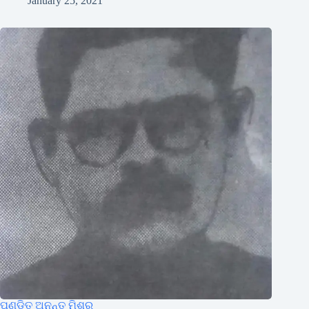
January 25, 2021
ପଣ୍ଡିତ ଅନନ୍ତ ମିଶ୍ର