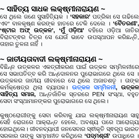
~ ସାହିତ୍ୟ ସାଧକ ଲକ୍ଷ୍ମୀନାରାୟଣ ~
ସେ ଥିଲେ ଜଣେ ସୁସାହିତ୍ୟିକ ।
‘ସହକାର’
ପତ୍ରିକା ସେ ଗଢିଲେ
ଏବଂ ବାଳକୃଷ୍ଣ କରଙ୍କ ହାତରେ ଟେକି ଦେଲେ ।
‘ବୈତରଣୀ’,
‘ଷ୍ଟାର ଅଫ୍ ଉତ୍କଳ’, ‘ମୁଁ ଓଡ଼ିଆ’
ବହିରେ ଓଡ଼ିଆ ଜାତି
ବିରାଟତ୍ଵର ଚିତ୍ର ସେ ଯେଉଁ ଭାବେ ଉପସ୍ଥାପନ କରିଛନ୍ତି,
ତାହାର ତୁଳନା ନାହିଁ ।
~ ଜାତୀୟତାବାଦୀ ଲକ୍ଷ୍ମୀନାରାୟଣ ~
ବିଛିନ୍ନ ଉତ୍କଳର ଏକତ୍ରୀକରଣ ପାଇଁ ଉତ୍କଳ ସମ୍ମିଳନୀରେ
ସେ ସଭାପତିତ୍ବ କରି ଆନ୍ଦୋଳନର ପୁରୋଭାଗରେ ଥିଲେ ସେ ।
ଉତ୍କଳର ଜାତୀୟ ଜୀବନରେ ସେ ଥିଲେ ଅଜାତଶତୃ । ତାଙ୍କ
କର୍ମକ୍ଷେତ୍ର ଥିଲା ବ୍ୟାପକ।
ଉତ୍କଳ ସମ୍ମିଳନୀ
, ଉତ୍କ
ସାହିତ୍ୟ ସମାଜ,
ଆନ୍ତର୍ଜାତିକ ସ୍ତରରେ PEN ସଂସ୍ଥା, ବହୁ
ସେବା ସଂସ୍ଥାମାନଙ୍କର ପୁରୋଭାଗରେ ସେ ଥିଲେ।
କୁଷ୍ଠରୋଗୀଙ୍କୁ ସେବା କରିବାକୁ ଯାଇ ଲକ୍ଷ୍ମୀନାରାୟଣ ସାହୁ
ସେହି ରୋଗରେ ଆକ୍ରାନ୍ତ ହେଲେ, ଅବଶ୍ୟ ପରେ ଆରୋଗ୍ୟ
ହୋଇଥିଲେ। ଜୀବନବ୍ୟାପୀ ଜନସେବାର ସ୍ଵୀକୃତି ସ୍ଵରୂପ ଭାରତ
ସରକାର ତାଙ୍କୁ ସମ୍ମାନୀତ କରିଥିଲେ
‘ପଦ୍ମଶ୍ରୀ’
ଉପାଧିରେ 