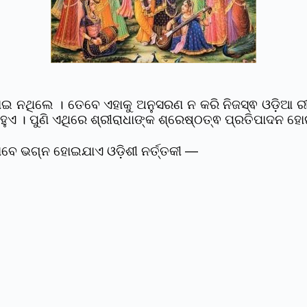
ାଇ ନଥିଲେ । ତେବେ ଏହାକୁ ଅନୁସରଣ ନ କରି ନିଜସ୍ଵ ଓଡ଼ିଆ ରୀତିର
 ହୁଏ । ପୁଣି ଏଥିରେ ଶ୍ରୀରାଧାଙ୍କ ଶ୍ରେଷ୍ଠତ୍ଵ ପ୍ରତିପାଦନ 
ଭାବେ ଭଗ୍ନ ହୋଇଯାଏ ଓଡି଼ଶୀ ନର୍ତ୍ତକୀ —