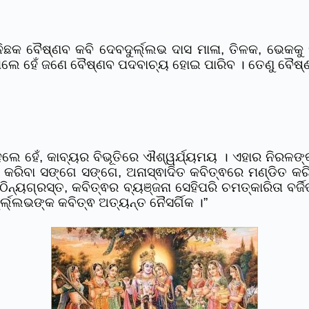
 ବୈଷ୍ଣବ କବି ଦେବଦୁର୍ଲ୍ଲଭ ଦାସ ମାଳା, ତିଳକ, ଭେକକୁ ଘୃଣ
ୁଣ ଥିଲେ ହେଁ ଜଣେ ବୈଷ୍ଣବ ପଦବାଚ୍ୟ ହୋଇ ପାରିବ । ତେଣୁ ବୈ
ହେଲେ ହେଁ, କାବ୍ୟର ବିଭୂତିରେ ଐଶ୍ୱର୍ଯ୍ୟମୟ । ଏହାର ନିରଳଙ
ୟ କରିବା ସଙ୍ଗେ ସଙ୍ଗେ, ଅନାସ୍ଵାଦିତ କବିତ୍ଵରେ ମଣ୍ଡିତ କରି
ଠିନ୍ୟଗ୍ରସ୍ତ, କବିତ୍ଵର ବ୍ୟଞ୍ଜନା ସେହିପରି ଚମତ୍କାରିତା ବର୍ଜ
୍ଲ୍ଲଭଙ୍କ କବିତ୍ଵ ଅତ୍ୟନ୍ତ ନୈସର୍ଗିକ ।”