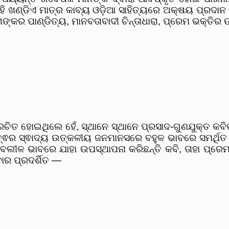
 ଏହି ଖଣ୍ଡିଏ ମାତ୍ର କାବ୍ୟ ଓଡ଼ିଆ ସାହିତ୍ୟରେ ଅକ୍ଷୟ ପ୍ରଦ
ାଙ୍କର ପାଣ୍ଡିତ୍ୟ, ମାନବତାବାଦୀ ଚିନ୍ତାଧାରା, ପ୍ରେମ ଭକ୍ତିର
ିତ ହୋଇଥିଲେ ହେଁ, ସ୍ଥାନେ ସ୍ଥାନେ ପ୍ରସାଦ-ଗୁଣଯୁକ୍ତ କବିତ
ତ୍ଵର ସ୍ଵାଦ୍ୟ ଉତ୍କଳୀୟ ଜନମାନସରେ ବହୁଳ ଭାବରେ ସମର୍ଥିତ 
ବଲୀଳ ଭାବରେ ଯାହା ଉପସ୍ଥାପନା କରିଛନ୍ତି କବି, ତାହା ପ୍ରେମ
ାର ପ୍ରଦର୍ଶିତ —