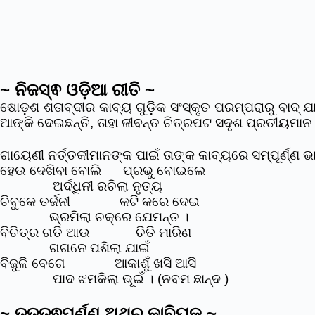
~ ନିଜସ୍ଵ ଓଡ଼ିଆ ରୀତି ~
ଷୋଡ଼ଶ ଶତାବ୍ଦୀର କାବ୍ୟ ଗୁଡ଼ିକ ସଂସ୍କୃତ ପରମ୍ପରାରୁ ବାଦ୍ ଯ
ଆଙ୍କି ଦେଇଛନ୍ତି, ତାହା ଜୀବନ୍ତ ଚିତ୍ରପଟ ସଦୃଶ ପ୍ରତୀୟମାନ
ଗାୟେଣୀ ନର୍ତ୍ତକୀମାନଙ୍କ ପାଇଁ ତାଙ୍କ କାବ୍ୟରେ ସମ୍ପୂର୍ଣ୍ଣ 
ହେଉ ଦେଖିବା ବୋଲି ପ୍ରଭୁ ବୋଇଲେ
ଅର୍ଦ୍ଧିନୀ ରଚିଲା ନୃତ୍ୟ
ଚିବୁକେ ତର୍ଜନୀ କଟି କରେ ଦେଇ
ଭ୍ରମିଲା ଚକ୍ରେ ଯେମନ୍ତ ।
ବିଚିତ୍ର ଗତି ଆଉ ଚିତି ମାରିଣ
ଗଗନେ ପଶିଲା ଯାଇଁ
ବିଜୁଳି ବେଗେ ଆକାଶୁଁ ଖସି ଆସି
ପାଦ ଝମକିଲା ଭୂଇଁ । (ନବମ ଛାନ୍ଦ )
~ ତତ୍ତ୍ଵପୂର୍ଣ୍ଣ ଅଥଚ କାବ୍ୟିକ ~