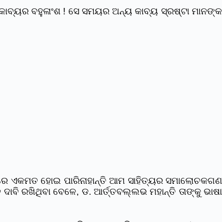
କାବ୍ୟର ବହୁଳାଂଶ ! ସେ ସମୟର ଅନ୍ୟ କାବ୍ୟ ସ୍ରଷ୍ଟା ମାନଙ୍କ
ବାବଦରେ ଏକମତ ହୋଇ ପାରିନାହାନ୍ତି ଆମ ସାହିତ୍ୟର ସମାଲୋଚକଗଣ
ବି ରଖିଥିବା ବେଳେ, ଡ. ଆର୍ତ୍ତବଲ୍ଲଭ ମହାନ୍ତି ତାଙ୍କୁ ଭାଷ