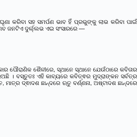
ା କରିବା ସହ ସମର୍ପଣ ଭାବ ହିଁ ପ୍ରଭୁଙ୍କୁ ଲାଭ କରିବା ପାଇଁ
ଷ୍ଣବ ଜନଟିଏ ଦୁର୍ଲ୍ଲଭ ଏଇ ସଂସାରରେ —
୍କାର ପୌରାଣିକ ଶୈଳୀରେ, ସ୍ଥାନେ ସ୍ଥାନେ ଯେଉଁଠାରେ କବିତାର
ଅଛି । ବସ୍ତୁତଃ ଏହି କାବ୍ୟରେ କବିତ୍ଵର ମୁଦ୍ରାଙ୍କନ ସର୍ବତ୍ର
ିତ, ମାତ୍ର ଦ୍ଵାଦଶ ଛାନ୍ଦରେ ଋତୁ ବର୍ଣ୍ଣନା, ଅଷ୍ଟାଦଶ ଛାନ୍ଦରେ