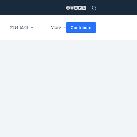
ଆମ କଥା
More
Contribute