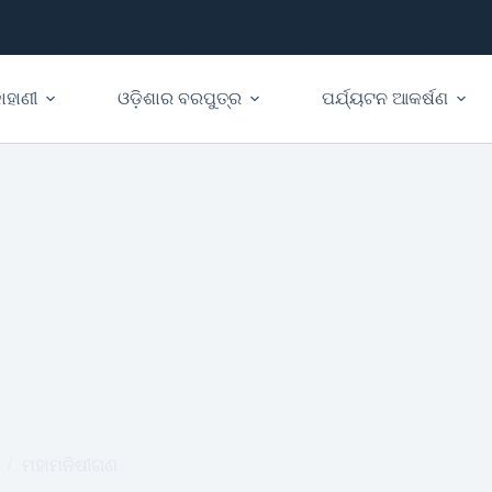
ାହାଣୀ
ଓଡ଼ିଶାର ବରପୁତ୍ର
ପର୍ଯ୍ୟଟନ ଆକର୍ଷଣ
ମହାମନିଷୀଗଣ