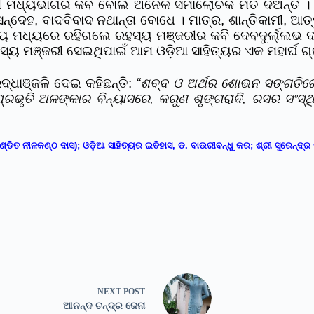
ତାବ୍ଦୀ ମଧ୍ୟଭାଗର କବି ବୋଲି ଅନେକ ସମାଲୋଚକ ମତ ଦିଅନ୍ତି
୍ଦେହ, ବାଦବିବାଦ ନଥାନ୍ତା ବୋଧେ । ମାତ୍ର, ଶାନ୍ତିକାମୀ, ଆତ୍ମ
୍ୟ ମଧ୍ୟରେ ରହିଗଲେ ରହସ୍ୟ ମଞ୍ଜରୀର କବି ଦେବଦୁର୍ଲ୍ଲଭ ଦାସ
ରହସ୍ୟ ମଞ୍ଜରୀ ସେଇଥିପାଇଁ ଆମ ଓଡ଼ିଆ ସାହିତ୍ୟର ଏକ ମହାର୍ଘ ଗ୍
ଦ୍ଧାଞ୍ଜଳି ଦେଇ କହିଛନ୍ତି:
“ଶବ୍ଦ ଓ ଅର୍ଥର ଶୋଭନ ସଙ୍ଗତିରେ, 
୍ରଭୃତି ଅଳଙ୍କାର ବିନ୍ୟାସରେ, କରୁଣ ଶୃଙ୍ଗରାଦି, ରସର ସଂସ
ଣ୍ଡିତ ନୀଳକଣ୍ଠ ଦାସ
); ଓଡ଼ିଆ ସାହିତ୍ୟର ଇତିହାସ, ଡ. ବାଉରୀବନ୍ଧୁ କର; ଶ୍ରୀ ସୁରେନ୍ଦ୍
NEXT
POST
ଆନନ୍ଦ ଚନ୍ଦ୍ର ଜେନା