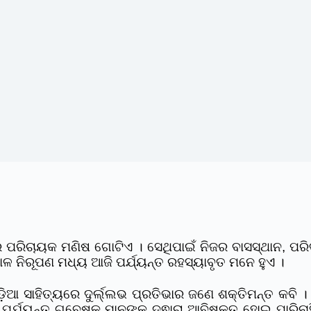
ପରିଚାୟକ ମଣିଷ ଗୋଟିଏ । ସେଥିପାଇଁ ନିଜର ବାସସ୍ଥାନ, ପରି
ଳ ନିରୂପଣ ମଧ୍ୟ ଆଜି ପର୍ଯ୍ୟନ୍ତ ରହସ୍ୟାବୃତ ମନେ ହୁଏ ।
଼ିଆ ସାହିତ୍ୟରେ ଦୁର୍ଲ୍ଲଭ ପ୍ରତିଭାର ଜଣେ ଶକ୍ତିମନ୍ତ କବି 
 ପର୍ଯ୍ୟନ୍ତ ଗବେଷକ ମାନଙ୍କ ଦ୍ଵାରା ଆବିଷ୍କୃତ ହୋଇ ପାରିନାହ