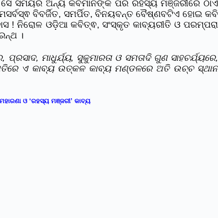
 । ସେ ସମୟର ଅନ୍ୟ କବିମାନଙ୍କ ପରି ରହସ୍ୟ ମଞ୍ଜରୀରେ ଠାଏ
ସର୍ବସ୍ଵ ବିବର୍ଜିତ, ସମର୍ପିତ, ବିନୟବନ୍ତ ବୈଷ୍ଣବଟିଏ ହୋଇ କବି
 ! ନିରୋଳ ଓଡ଼ିଆ କବିତ୍ଵ, ସଂସ୍କୃତ କାବ୍ୟରୀତି ଓ ପରମ୍ପରା
ରନ୍ଥ ।
ପ୍ରସାଦ, ମାଧୁର୍ଯ୍ୟ, ସୁକୁମାରତା ଓ ସମତାଦି ଗୁଣ ସାହଚର୍ଯ୍ୟରେ
୍ଥିତିରେ ଏ କାବ୍ୟ ଉତ୍କଳ କାବ୍ୟ ମଣ୍ଡଳରେ ଅତି ଉଚ୍ଚ ସ୍ଥାନ
ର ମହାରଣା ଓ ‘ରହସ୍ୟ ମଞ୍ଜରୀ’ କାବ୍ୟ