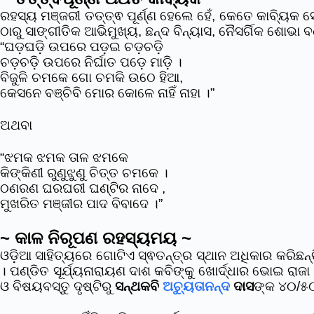
ରହସ୍ୟ ମଞ୍ଜରୀ ତତ୍ତ୍ଵ ପୂର୍ଣ୍ଣ ହେଲେ ହେଁ, କେତେ କାବ୍ୟିକ
ଠାରୁ ସାଙ୍ଗୀତିକ ଆଭିମୁଖ୍ୟ, ଛନ୍ଦ ବିନ୍ୟାସ, ନୈସର୍ଗିକ ଶୋଭା ବ
“ଘଡ଼ଘଡ଼ି ଉପରେ ପଡ଼ଇ ଚଡ଼ଚଡ଼ି
ଚଡ଼ଚଡ଼ି ଉପରେ ନିର୍ଘାତ ପଡ଼େ ମାଡ଼ି ।
ବିଜୁଳି ଚମକେ ଗୋ ଚମକି ଉଠେ ହିଆ,
କେସନେ ବଞ୍ଚିବି ମୋର କୋଳେ ନାହିଁ ନାହା ।”
ଅଥବା
“ଝମକ ଝମକ ତାଳ ଝମକେ
କିଙ୍କିଣୀ ରୁଣୁଝୁଣୁ ଚିତ୍ତ ଚମକେ ।
ଠଣରଣ ଘରଘରୀ ଘଣ୍ଟିର ନାଦେ ,
ମୁଖରିତ ମଞ୍ଜୀର ପାଦ ବିବାଦେ ।”
~ କାଳ ନିରୂପଣ ରହସ୍ୟମୟ ~
ଓଡ଼ିଆ ସାହିତ୍ୟରେ ଗୋଟିଏ ସ୍ଵତନ୍ତ୍ର ସ୍ଥାନ ଅଧିକାର କରିଛ
। ପଣ୍ଡିତ ସୂର୍ଯ୍ୟନାରାୟଣ ଦାଶ କବିଙ୍କୁ ଖୋର୍ଦ୍ଧାର ଭୋଇ ରାଜା
ଓ ବିଷୟବସ୍ତୁ ଦୃଷ୍ଟିରୁ
ସନ୍ଥକବି
ଅଚ୍ୟୁତାନନ୍ଦ
ଦାସ
ଙ୍କ ୪୦/୫୦