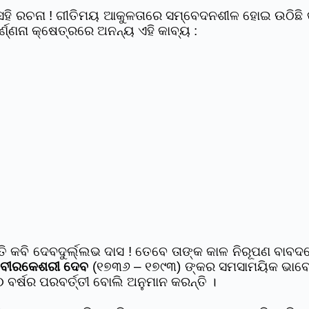
 ସେହି ରଚନା ! ଗୀତିମୟ ଆକୁଳତାରେ ସମ୍ବେଦନଶୀଳ ହୋଇ ଉଠିଛି 
ର୍ଣ୍ଣନା କ୍ଷେତ୍ରରେ ଅନନ୍ୟ ଏହି କାବ୍ୟ :
ନ୍ତି କବି ଦେବଦୁର୍ଲ୍ଲଭ ଦାସ ! ତେବେ ତାଙ୍କ କାଳ ନିରୂପଣ 
ବୀରକେଶରୀ ଦେବ
(୧୭୩୬ – ୧୭୯୩) ଙ୍କର ସମସାମୟିକ ଭାବେ ଦା
 ବର୍ଷର ପରବର୍ତ୍ତୀ ବୋଲି ଅନୁମାନ କରନ୍ତି ।