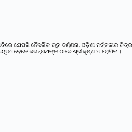
େ ଯେପରି ନୈସର୍ଗିକ ଋତୁ ବର୍ଣ୍ଣନା, ଓଡି଼ଶୀ ନର୍ତ୍ତକୀର ଚିତ୍ର
ହୋଇଥିବା ବେଳେ ଜଗନ୍ନାଥଙ୍କ ଠାରେ ଶ୍ରୀକୃଷ୍ଣ ଆରୋପିତ ।