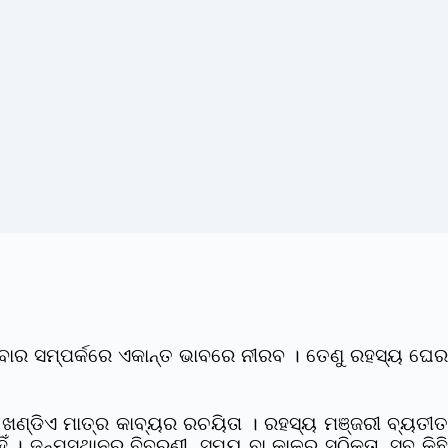
ବାର ସମ୍ପର୍କରେ ଏକାନ୍ତ ଭାବରେ ନୀରବ । ତେଣୁ ରହସ୍ୟ ଘେର
। ଖଣ୍ଡିଏ ମାତ୍ର କାବ୍ୟର ରଚୟିତା । ରହସ୍ୟ ମଞ୍ଜରୀ ବ୍ୟତୀତ
ିଁ । ଜନ୍ମସ୍ଥାନର ବିବରଣୀ, ସମୟ ବା କାଳର ସଠିକତା, ସବୁ କିଛି