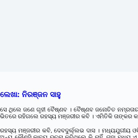
ଲେଖା: ନିରଞ୍ଜନ ସାହୁ
ସେ ଥିଲେ ଜଣେ ଗୃହୀ ବୈଷ୍ଣବ । ବୈଷ୍ଣବ ଜନୋଚିତ ନମ୍ରତାର 
ଭିତରେ ରହିଗଲେ ରହସ୍ୟ ମଞ୍ଜରୀର କବି । ଏମିତିକି ତାଙ୍କର କା
ରହସ୍ୟ ମଞ୍ଜରୀର କବି, ଦେବଦୁର୍ଲ୍ଲଭ ଦାସ । ମଧ୍ୟଯୁଗୀୟ ଓଡ
ଅନ୍ୟ କୌଣସି କାବ୍ୟ ରଚନା କରିଥିଲେ କି ନାହିଁ, ତାହା ମଧ୍ୟ ଏ