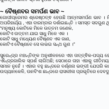
~ ବୈଷ୍ଣବର ସମର୍ପଣ ଭାବ ~
ଗୋପୀପ୍ରେମର ଶ୍ରେଷ୍ଠତ୍ଵ ହେଉଛି ଆତ୍ମସମର୍ପଣ ଭାବ । ନିଛକ
ଅପରିହାର୍ଯ୍ୟ , ଏହା ବାରମ୍ବାର ଦର୍ଶାଇଛନ୍ତି । ସମସ୍ତ ସଦଗ
“ମନୁଷ୍ୟ କୋଟିକେ ମିଳେ ଉତ୍ତମ ଜଣେକ,
କୋଟିଏ ଉତ୍ତମ ଯାଇ ସାଧୁ ମିଳେ ଏକ ।
କୋଟି ସାଧୁ ମଧ୍ୟେଣ ବୈଷ୍ଣବ ଏକ ଜାଣ,
କୋଟିଏ ବୈଷ୍ଣବେ ସେ ଲଭଇ ସନ୍ଥ ଗୁଣ ।”
ସୁରେନ୍ଦ୍ର ମହାନ୍ତିଙ୍କ ଅନୁଶୀଳନରେ ଏହା ତାତ୍ତ୍ଵିକ-ପଦ୍ୟ 
ଐନ୍ଦ୍ରଜାଲିକ ସ୍ପର୍ଶ ଲାଗିଅଛି; ସେଠାରେ ତାହା ଏହାକୁ ଗୀତିମ
ସମାନ ନୁହେଁ । ଏହାର ବହୁ ଛାନ୍ଦରେ ବର୍ଣ୍ଣନା ଭଙ୍ଗୀ ଯେପରି କା
ଉଦ୍ୟାନକେଳି, ଊନବିଂଶ ଛାନ୍ଦରେ ରାସଲୀଳା ପ୍ରଭୃତିରେ ଦେବଦୁର