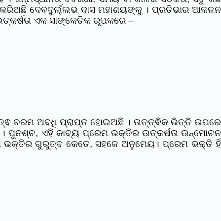
ାନ କରିଅଛି ଦେବଦୁର୍ଲ୍ଲଭ ଦାସ ମହାଶୟଙ୍କୁ । ପ୍ରତିଭାର ଆକଳନ
 ଉତ୍କର୍ଷତା ଏକ ସାଙ୍କେତିକ ରୂପକରେ –
୍ଵ ଚରମ ଅବଧି ପ୍ରାପ୍ତ ହୋଇଅଛି । ତାତ୍ତ୍ଵିକ ଭିତ୍ତି ଉପରେ
। ପୁନଶ୍ଚ, ଏହି କାବ୍ୟ ପ୍ରେମ ଭକ୍ତିର ଉତ୍କର୍ଷତା ଉନ୍ମୋଚନ
 ଭକ୍ତିର ଗୁରୁତ୍ବ କେତେ, ସହଜେ ଅନୁମେୟ। ପ୍ରେମ ଭକ୍ତି ହିଁ