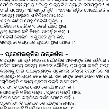
ଯେମିତି ରହସ୍ୟମୟ ! କିନ୍ତୁ କାବ୍ୟଟି ଅତ୍ୟନ୍ତ ରସାପ୍ଲୁତ !
ପାଇଁ ଯଥେଷ୍ଟ ଏହି କାବ୍ୟ କୃତି । ଏହା ସହ ଜଡ଼ିତ ହୋଇଯାଇଛି ତ
“ରହସ୍ୟ ମଞ୍ଜରୀ ଏ ବିଚିତ୍ରମୟ ରସ,
ଏ ସୁଖ ଜାଣିମ ଯେହୁ ବିବେକୀ ପୁରୁଷ ।
ଅବିବେକ ବୋଲିବ ଏ କେଉଁ ପାଠେ ଥିଲା,
ଥିଲା ଯେବେ କବି କିମ୍ପା ଆଗହୁଁ ନ କଲା ।
ବିବେକୀ ବୋଲିବ ଏ ଗୁପତେ ଥିଲା ରହି,
ସରସ୍ଵତୀ ଭଣ୍ଡାରେ ଗୁପତେ ଥିଲା ଥୋଇ ।”
~ ପ୍ରେମଭକ୍ତିର ଉତ୍କର୍ଷତା ~
ରସପୁଷ୍ଟ ରହସ୍ୟ ମଞ୍ଜରୀ ପୌରାଣିକ ଅନଳାଙ୍କାରିକ ରୀତିରେ ରଚ
ରଚିତ କାବ୍ୟ ରହସ୍ୟ ମଞ୍ଜରୀ ଗୌଡ଼ିୟ ରାଗାନୁଗା ଭକ୍ତି ତତ୍
କରିବାକୁ ଯାଇ ରାଧାକୃଷ୍ଣଙ୍କ ପ୍ରେମର ବୈଧତା ସମ୍ପର୍କରେ ସା
ଶ୍ରେଷ୍ଠ ମାନ୍ୟତା ବହନ କରେ, ଏହା ତାଙ୍କ ଲେଖନୀରେ ବାରମ୍ବ
“ଚାରିଭକ୍ତି ମଧ୍ୟେ ପ୍ରେମ ଭକ୍ତି ଅଟେ ସାର,
ସେ ଭକ୍ତି ଅଟଇ କୋଠ ଗୋପୀମାନଙ୍କର ।
ଗୋପୀଙ୍କି ଭଜିଲା ଭକ୍ତ , ପ୍ରେମ ଭକ୍ତି ପାଇ,
ବିନା ପ୍ରେମ ଭକ୍ତିରେ ଦର୍ଶନ ମୋତେ ନାହିଁ ।
ପ୍ରେମଭକ୍ତି ପ୍ରାପତ ଗୋପୀଙ୍କ ଦରସନେ,
ପୁଲିଙ୍ଗ ପାଲିଟି ସ୍ତିରୀ ହୁଅଇ ତକ୍ଷଣେ ।”