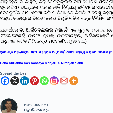
ଯାହାହେଉ ନା କାହିଁକି, କବି ଦେବଦୁର୍ଲ୍ଲଭ ଦାସ ଷୋଡ଼ଶ ଶ
ସୂଚନାଟିଏ ଦେଇଥିଲେ ତାଙ୍କ କାଳ ନିର୍ଣ୍ଣୟ କରିବାରେ ଏତେଟା ସନ
ଦେବଦୁର୍ଲଭ ଦାସ ଏକଥା କରି ପାରିଥାନ୍ତେ କିପରି ? ତେଣୁ ରହସ
ମୁକ୍ତ, କାବ୍ୟରେ ଚିରନ୍ତନତାର ବିଭୂତି ଚବିଶ ଛାନ୍ଦ ବିଶିଷ୍ଟ 
ଯଥାର୍ଥରେ
ଡ. ଆର୍ତ୍ତବଲ୍ଲଭ ମହାନ୍ତି
ଏକ ସୁନ୍ଦର ମନୋଜ୍ଞ ଶ୍ର
ସ୍ଵଭାବୋକ୍ତି, ଉପମା, ରୂପକ, ଉତପ୍ରେକ୍ଷା, ଅତିଶୟୋକ୍ତି ପ
ଅଧିକାର କରିବ।”
(‘ରହସ୍ୟ ମଞ୍ଜରୀ’ର ମୁଖବନ୍ଧ)
ସୁରେନ୍ଦ୍ର ମହାନ୍ତିଙ୍କ ଓଡ଼ିଆ ସାହିତ୍ୟର ମଧ୍ୟପର୍ବ; ଓଡ଼ିଆ ସାହିତ୍ୟର କ୍ରମ ପରିଣାମ (
ପ
Deba Durlabha Das Rahasya Manjari © Niranjan Sahu
Spread the love
PREVIOUS
POST
ଯଦୁମଣି ମହାପାତ୍ର