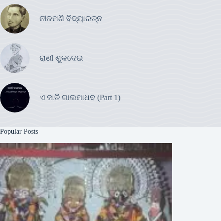
ନୀଳମଣି ବିଦ୍ୟାରତ୍ନ
ରାଣୀ ଶୁକଦେଇ
ଏ ଜାତି ଗାଲମାଧବ (Part 1)
Popular Posts