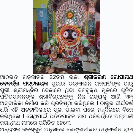
ଆଠଗଡ ଗଡ଼ଜାତର 22ତମ ରାଜା
ଶ୍ରୀକରଣ ଗୋପୀନା
ବେବର୍ତ୍ତା ପଟ୍ଟନାୟକ
ପୁରୀର ତତ୍କାଳୀନ ଗଜପତିଙ୍କ ଠାର
ପୁରୀ ଶ୍ରୀମନ୍ଦିର ବେଢାରେ ଥିବା ବଟବୃକ୍ଷ ମୂଳରେ ପୂଜିତ
ପତିତପାବନଙ୍କ ଶ୍ରୀବିଗ୍ରହଙ୍କୁ ନିଜ ରାଜ୍ୟକୁ ଆଣି ଏକ
ଅଟ୍ଟାଳିକା ନିର୍ମାଣ କରି ପ୍ରତିଷ୍ଠା କରିଥିଲେ l ଠାକୁର ଦୀର୍ଘବର୍ଷ
ଧରି ଏହି ଅଟ୍ଟାଳିକାରେ ପୂଜା ପାଇବା ପରେ ମନ୍ଦିରରେ ବିଜେ
କରିଥିଲେ l ସେଥିପାଇଁ ପତିତପାବନ ନାମ ପରିବର୍ତ୍ତେ ଅଟ୍ଟାଳୀ
ଜଗନ୍ନାଥ ନାମରେ ପରିଚିତ ହେଲେ l
ଅନ୍ୟଏକ ଜନଶ୍ରୁତି ଅନୁସାରେ ଢେଙ୍କାନlଳର ତତ୍କାଳୀନ ରାଜା