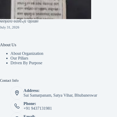
କମ୍ରେଡ ଗୋବିନ୍ଦ ପ୍ରଧାନ
July 31, 2026
About Us
About Organization
Our Pillars
Driven By Purpose​
Contact Info
Address:
Sai Samarpanam, Satya Vihar, Bhubaneswar
Phone:
+91 9437131981
Email: