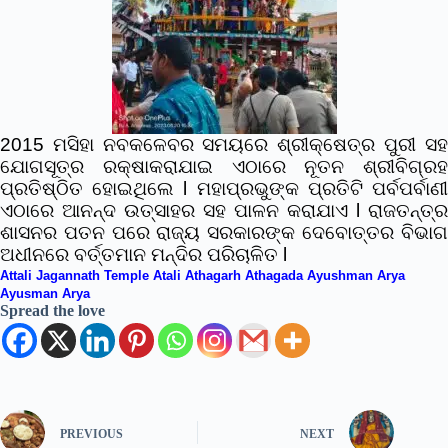
2015 ମସିହା ନବକଳେବର ସମୟରେ ଶ୍ରୀକ୍ଷେତ୍ର ପୁରୀ ସହ
ଯୋଗସୂତ୍ର ରକ୍ଷାକରାଯାଇ ଏଠାରେ ନୂତନ ଶ୍ରୀବିଗ୍ରହ
ପ୍ରତିଷ୍ଠିତ ହୋଇଥିଲେ l ମହାପ୍ରଭୁଙ୍କ ପ୍ରତିଟି ପର୍ବପର୍ବାଣୀ
ଏଠାରେ ଆନନ୍ଦ ଉତ୍ସାହର ସହ ପାଳନ କରାଯାଏ l ରାଜତନ୍ତ୍ର
ଶାସନର ପତନ ପରେ ରାଜ୍ୟ ସରକାରଙ୍କ ଦେବୋତ୍ତର ବିଭାଗ
ଅଧୀନରେ ବର୍ତ୍ତମାନ ମନ୍ଦିର ପରିଚାଳିତ l
Attali Jagannath Temple Atali Athagarh Athagada Ayushman Arya
Ayusman Arya
Spread the love
PREVIOUS
NEXT