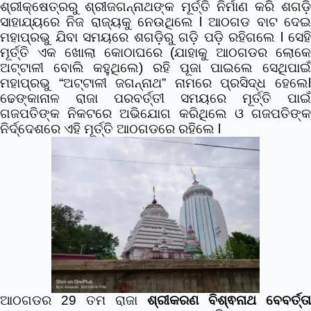
ଶ୍ରୀକ୍ଷେତ୍ରରୁ ଶ୍ରୀଜଗନ୍ନାଥଙ୍କ ମୂର୍ତ୍ତି ନିର୍ମାଣ କରି ଶଗଡ଼ି
ସାହାଯ୍ୟରେ ନିଜ ରାଜ୍ୟକୁ ନେଉଥିଲେ l ଆଠଗଡ ବାଟ ଦେଇ
ମହାପ୍ରଭୁ ଯିବା ସମୟରେ ଶଗଡ଼ିରୁ ଗଡ଼ି ପଡ଼ି ରହିଗଲେ l ସେହି
ମୂର୍ତ୍ତି ଏକ ଖୋଲା କୋଠାଘରେ (ଯାହାକୁ ଆଠଗଡର ଲୋକେ
ଅଟ୍ଟାଳୀ ବୋଲି କହୁଥିଲେ) ରହି ପୂଜା ପାଇଲେ ସେଥିପାଇଁ
ମହାପ୍ରଭୁ “ଅଟ୍ଟାଳୀ ଜଗନ୍ନାଥ” ନାମରେ ପ୍ରସିଦ୍ଧ ହେଲେl
ଢେଙ୍କାନାଳ ରାଜା ପରବର୍ତ୍ତୀ ସମୟରେ ମୂର୍ତ୍ତି ପାଇଁ
ଗଜପତିଙ୍କ ନିକଟରେ ଅଭିଯୋଗ କରିଥିଲେ ଓ ଗଜପତିଙ୍କ
ନିର୍ଦ୍ଦେଶରେ ଏହି ମୂର୍ତ୍ତି ଆଠଗଡରେ ରହିଲେ l
ଆଠଗଡର 29 ତମ ରାଜା
ଶ୍ରୀକରଣ ବିଶ୍ଵନାଥ ବେବର୍ତ୍ତା