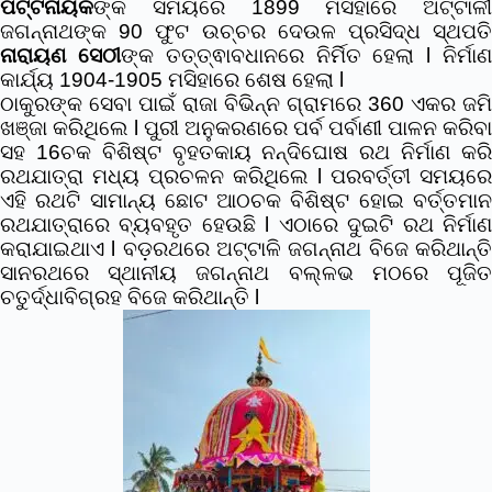
ପଟ୍ଟନାୟକ
ଙ୍କ ସମୟରେ 1899 ମସିହାରେ ଅଟ୍ଟାଳୀ
ଜଗନ୍ନାଥଙ୍କ 90 ଫୁଟ ଉଚ୍ଚର ଦେଉଳ ପ୍ରସିଦ୍ଧ ସ୍ଥପତି
ନାରାୟଣ ସେଠୀ
ଙ୍କ ତତ୍ତ୍ଵାବଧାନରେ ନିର୍ମିତ ହେଲା l ନିର୍ମା
କାର୍ଯ୍ୟ 1904-1905 ମସିହାରେ ଶେଷ ହେଲା l
ଠାକୁରଙ୍କ ସେବା ପାଇଁ ରାଜା ବିଭିନ୍ନ ଗ୍ରାମରେ 360 ଏକର ଜମି
ଖଞ୍ଜା କରିଥିଲେ l ପୁରୀ ଅନୁକରଣରେ ପର୍ବ ପର୍ବାଣୀ ପାଳନ କରିବା
ସହ 16ଚକ ବିଶିଷ୍ଟ ବୃହତକାୟ ନନ୍ଦିଘୋଷ ରଥ ନିର୍ମାଣ କରି
ରଥଯାତ୍ରା ମଧ୍ୟ ପ୍ରଚଳନ କରିଥିଲେ l ପରବର୍ତ୍ତୀ ସମୟରେ
ଏହି ରଥଟି ସାମାନ୍ୟ ଛୋଟ ଆଠଚକ ବିଶିଷ୍ଟ ହୋଇ ବର୍ତ୍ତମାନ
ରଥଯାତ୍ରାରେ ବ୍ୟବହୃତ ହେଉଛି l ଏଠାରେ ଦୁଇଟି ରଥ ନିର୍ମାଣ
କରାଯାଇଥାଏ l ବଡ଼ରଥରେ ଅଟ୍ଟାଳି ଜଗନ୍ନାଥ ବିଜେ କରିଥାନ୍ତି
ସାନରଥରେ ସ୍ଥାନୀୟ ଜଗନ୍ନାଥ ବଲ୍ଳଭ ମଠରେ ପୂଜିତ
ଚତୁର୍ଦ୍ଧାବିଗ୍ରହ ବିଜେ କରିଥାନ୍ତି l