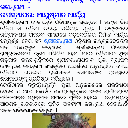
ଜଗନ୍ନାଥ ~
ଉପସ୍ଥାପନା: ଆୟୁଷ୍ମାନ ଆର୍ଯ୍ୟ
ଶ୍ରୀଜଗନ୍ନାଥ ହେଉଛନ୍ତି ଓଡ଼ିଆଙ୍କ ସ୍ପନ୍ଦନ l ତାଙ୍କ ବିନା
ଓଡ଼ିଶା ଓ ଓଡ଼ିଆ ଉଭୟ ପରିଚୟ ଶୂନ୍ୟ l ଉତ୍କଳରେ
ଗଙ୍ଗବଂଶର ରାଜତ୍ଵ ସମୟରେ ବଡ଼ଦେଉଳର ନିର୍ମାଣ କାର୍ଯ୍ୟ
ସମ୍ପୂର୍ଣ୍ଣ ହେବା ସହ
ଶ୍ରୀଜଗନ୍ନାଥ
ଓଡ଼ିଶାର ରାଷ୍ଟ୍ରଦେବତାର
ପଦ ଅଳଙ୍କୃତ କରିଥିଲେ l
ଶ୍ରୀଜଗନ୍ନାଥ ଓଡ଼ିଶା
ରାଷ୍ଟ୍ରଦେବତା ରୂପେ ପରିଚିତ ହେବl ପରେ ଓଡ଼ିଶାରେ ଥିବା
ଗଡ଼ଜାତ ରାଜ୍ୟଗୁଡ଼ିକରେ ଶ୍ରୀଜଗନ୍ନାଥଙ୍କ ପୂଜା ବ୍ୟାପକ
ହୋଇଥିଲା
ଜଗନ୍ନାଥ ସଂସ୍କୃତିର ଆଦର୍ଶରେ ଅନୁପ୍ରାଣିତ ହୋ
ଓଡ଼ିଶାର ଗଡ଼ଜାତ ରାଜାମାନେ ସେମାନଙ୍କ ରାଜ୍ୟରେ
ଶ୍ରୀଜୀଉଙ୍କୁ ପ୍ରତିଷ୍ଠା କରିଥିଲେ l
କେଉଁଠାରେ ଚତୁର୍ଦ୍ଧାମୂର୍ତ୍ତି ପୁରୀ ଅନୁକରଣରେ ପ୍ରତିଷ୍ଠା
ହେଲେ ତ ଆଉ କେଉଁଠି ମହାପ୍ରଭୁଙ୍କର ଏକକ ଶ୍ରୀବିଗ୍ରହ
ପତିତପାବନ ଦଧିବାମନ ନାମରେ ପୂଜିତ ହେଲେ l ତନ୍ମଧ୍ୟରୁ
ଆଠଗଡ ଗଡ଼ଜାତରେ ପୂଜିତ ଅଟ୍ଟାଳୀ ଜଗନ୍ନାଥ ହେଉଛନ୍ତି
ଏକକ ପତିତପାବନ ବିଗ୍ରହ l