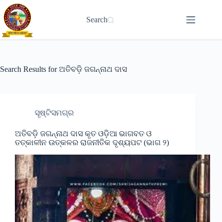
Skip
to
Search
content
Search Results for ଅତିବଡ଼ି ଜଗନ୍ନାଥ ଦାସ
ସୃଷ୍ଟିସମଗ୍ର
ଅତିବଡ଼ି ଜଗନ୍ନାଥ ଦାସ କୃତ ଓଡ଼ିଆ ଭାଗବତ ଓ
ତତ୍କାଳୀନ ଉତ୍କଳର ରାଜନୀତିକ ଦୃଶ୍ୟପଟ (ଭାଗ ୨)