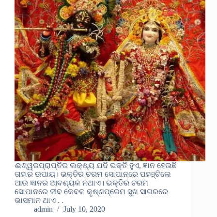
ଈଶ୍ୱରପ୍ରାପ୍ତିର ଲକ୍ଷ୍ୟ ଯଦି ଭକ୍ତି ହୁଏ, ଜ୍ଞାନ ହେଉଛି
ତାହାର ଉପାୟ। ଭକ୍ତିର ଚରମ ସୋପାନରେ ପହଞ୍ଚିଲେ
ଆଉ ଜ୍ଞାନର ଆବଶ୍ୟକ ନଥାଏ। ଭକ୍ତିର ଚରମ
ସୋପାନରେ ଜୀବ କେବଳ କୃଷ୍ଣପ୍ରେମ ସୁଖ ସାଗରରେ
ଭାସମାନ ଥାଏ . .
admin
July 10, 2020