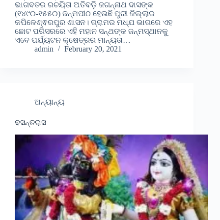
ଭାଗବତର ରଚୟିତା ଅତିବଡ଼ି ଜଗନ୍ନାଥ ଦାସଙ୍କ
(୧୪୯୦-୧୫୫୦) ଜନ୍ମପୀଠ ହେଉଛି ପୁରୀ ଜିଲ୍ଲାର
କପିଳେଶ୍ଵରପୁର ଶାସନ। ଗ୍ରାମର ମଧ୍ଯ ଭାଗରେ ଏହ
ଛୋଟ ପରିସରରେ ଏହି ମହାନ ସନ୍ଥଙ୍କ ଜନ୍ମସ୍ଥାନକୁ
ଏବେ ପର୍ଯ୍ୟଟନ କ୍ଷେତ୍ରର ମାନ୍ୟତା…
admin
February 20, 2021
ଅନ୍ୟାନ୍ୟ
ବସନ୍ତରାସ