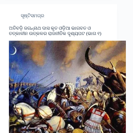
ସୃଷ୍ଟିସମଗ୍ର
ଅତିବଡ଼ି ଜଗନ୍ନାଥ ଦାସ କୃତ ଓଡ଼ିଆ ଭାଗବତ ଓ
ତତ୍କାଳୀନ ଉତ୍କଳର ରାଜନୀତିକ ଦୃଶ୍ୟପଟ (ଭାଗ ୧)