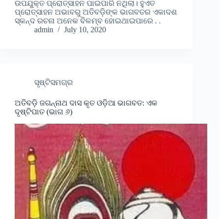
ଉପଯୁକ୍ତ ପ୍ରୋତ୍ସାହନ ପାଇପାରି ନଥିଲା। ହୁଏତ
ପ୍ରୋତ୍ସାହନ ଅଭାବରୁ ଅତିବଡ଼ିଙ୍କ ଭାଗବତର ଏକାଦଶ
ସ୍କନ୍ଦ ରଚନା ଅନେକ ବିଳମ୍ବ ହୋଇଥାଇପାରେ . .
admin
July 10, 2020
ସୃଷ୍ଟିସମଗ୍ର
ଅତିବଡ଼ି ଜଗନ୍ନାଥ ଦାସ କୃତ ଓଡ଼ିଆ ଭାଗବତ: ଏକ
ଦୃଷ୍ଟିପାତ (ଭାଗ ୬)