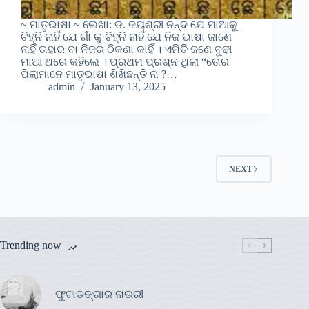
~ ମାତୃଭାଷା ~ ଲେଖା: ଡ. ଜୟଶ୍ରୀ ନନ୍ଦ ଯେ ମାଆକୁ
ଚିହ୍ନି ନାହିଁ ଯେ ଗାଁ କୁ ଚିହ୍ନି ନାହିଁ ଯେ ନିଜ ଭାଷା ଜାଣେ
ନାହିଁ ତାହାର ବା ନିଜର ଠିକଣା କାହିଁ । ଏମିତି ଜଣେ ବୁଢୀ
ମାଆ ଥରେ କହିଲେ । ପ୍ରଥମ ପ୍ରଶ୍ନ ଥିଲା “ତୋର
ପିଲାମାନେ ମାତୃଭାଷା ଶିଖିଛନ୍ତି ନା ?…
admin
January 13, 2025
NEXT
Trending now
ଫୁଟାଡଙ୍ଗାର ନାଉରୀ