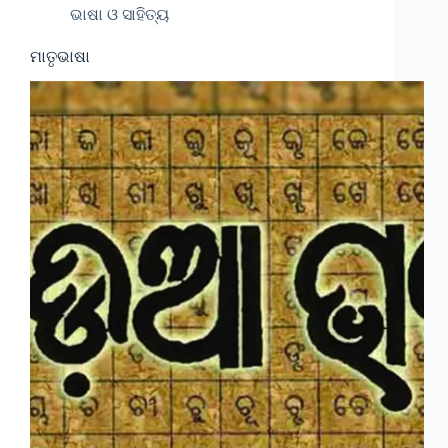
ଭାଷା ଓ ସାହିତ୍ୟ
ମାତୃଭାଷା