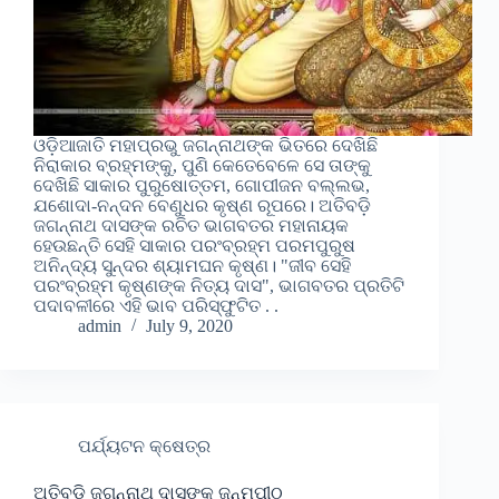
ଓଡ଼ିଆଜାତି ମହାପ୍ରଭୁ ଜଗନ୍ନାଥଙ୍କ ଭିତରେ ଦେଖିଛି
ନିରାକାର ବ୍ରହ୍ମଙ୍କୁ, ପୁଣି କେତେବେଳେ ସେ ତାଙ୍କୁ
ଦେଖିଛି ସାକାର ପୁରୁଷୋତ୍ତମ, ଗୋପୀଜନ ବଲ୍ଲଭ,
ଯଶୋଦା-ନନ୍ଦନ ବେଣୁଧର କୃଷ୍ଣ ରୂପରେ। ଅତିବଡ଼ି
ଜଗନ୍ନାଥ ଦାସଙ୍କ ରଚିତ ଭାଗବତର ମହାନାୟକ
ହେଉଛନ୍ତି ସେହି ସାକାର ପରଂବ୍ରହ୍ମ ପରମପୁରୁଷ
ଅନିନ୍ଦ୍ୟ ସୁନ୍ଦର ଶ୍ୟାମଘନ କୃଷ୍ଣ। "ଜୀବ ସେହି
ପରଂବ୍ରହ୍ମ କୃଷ୍ଣଙ୍କ ନିତ୍ୟ ଦାସ", ଭାଗବତର ପ୍ରତିଟି
ପଦାବଳୀରେ ଏହି ଭାବ ପରିସ୍ଫୁଟିତ . .
admin
July 9, 2020
ପର୍ଯ୍ୟଟନ କ୍ଷେତ୍ର
ଅତିବଡି ଜଗନ୍ନାଥ ଦାସଙ୍କ ଜନ୍ମପୀଠ