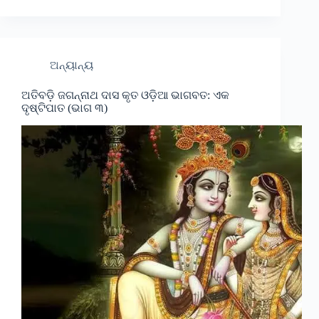
ଅନ୍ୟାନ୍ୟ
ଅତିବଡ଼ି ଜଗନ୍ନାଥ ଦାସ କୃତ ଓଡ଼ିଆ ଭାଗବତ: ଏକ
ଦୃଷ୍ଟିପାତ (ଭାଗ ୩)