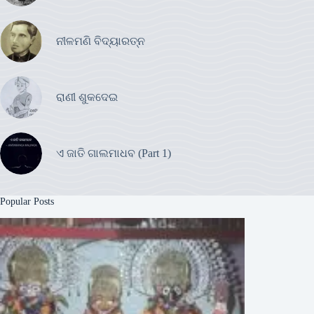
ନୀଳମଣି ବିଦ୍ୟାରତ୍ନ
ରାଣୀ ଶୁକଦେଇ
ଏ ଜାତି ଗାଲମାଧବ (Part 1)
Popular Posts