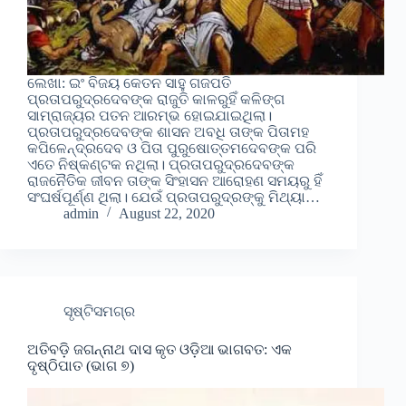
ଲେଖା: ଇଂ ବିଜୟ କେତନ ସାହୁ ଗଜପତି
ପ୍ରତାପରୁଦ୍ରଦେବଙ୍କ ରାଜୁତି କାଳରୁହିଁ କଳିଙ୍ଗ
ସାମ୍ରାଜ୍ୟର ପତନ ଆରମ୍ଭ ହୋଇଯାଇଥିଲା।
ପ୍ରତାପରୁଦ୍ରଦେବଙ୍କ ଶାସନ ଅବଧି ତାଙ୍କ ପିତାମହ
କପିଳେନ୍ଦ୍ରଦେବ ଓ ପିତା ପୁରୁଷୋତ୍ତମଦେବଙ୍କ ପରି
ଏତେ ନିଷ୍କଣ୍ଟକ ନଥିଲା। ପ୍ରତାପରୁଦ୍ରଦେବଙ୍କ
ରାଜନୈତିକ ଜୀବନ ତାଙ୍କ ସିଂହାସନ ଆରୋହଣ ସମୟରୁ ହିଁ
ସଂଘର୍ଷପୂର୍ଣ୍ଣ ଥିଲା। ଯେଉଁ ପ୍ରତାପରୁଦ୍ରଙ୍କୁ ମିଥ୍ୟା…
admin
August 22, 2020
ସୃଷ୍ଟିସମଗ୍ର
ଅତିବଡ଼ି ଜଗନ୍ନାଥ ଦାସ କୃତ ଓଡ଼ିଆ ଭାଗବତ: ଏକ
ଦୃଷ୍ଠିପାତ (ଭାଗ ୭)