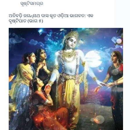
ସୃଷ୍ଟିସମଗ୍ର
ଅତିବଡ଼ି ଜଗନ୍ନାଥ ଦାସ କୃତ ଓଡ଼ିଆ ଭାଗବତ: ଏକ
ଦୃଷ୍ଟିପାତ (ଭାଗ ୫)