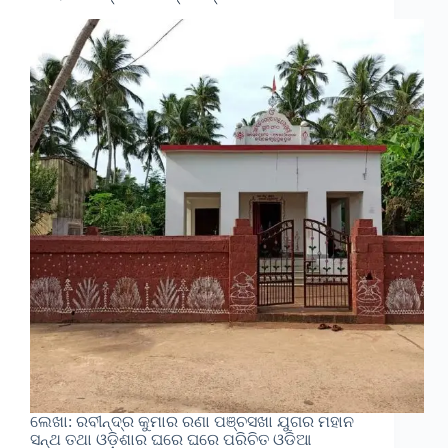
ଲେଖା: ରବୀନ୍ଦ୍ର କୁମାର ରଣା ପଞ୍ଚସଖା ଯୁଗର ମହାନ
ସନ୍ଥ ତଥା ଓଡ଼ିଶାର ଘରେ ଘରେ ପରିଚିତ ଓଡିଆ