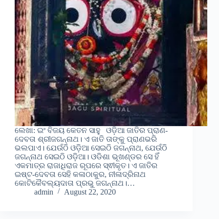
ଲେଖା: ଇଂ ବିଜୟ କେତନ ସାହୁ ଓଡ଼ିଆ ଜାତିର ପ୍ରାଣ-
ଦେବତା ଶ୍ରୀଜଗନ୍ନାଥ। ଏ ଜାତି ତାଙ୍କୁ ପ୍ରାଣଭରି
ଭଲପାଏ। ଯେଉଁଠି ଓଡ଼ିଆ ସେଇଠି ଜଗନ୍ନାଥ, ଯେଉଁଠି
ଜଗନ୍ନାଥ ସେଇଠି ଓଡ଼ିଆ। ଓଡିଶା ଭୂଖଣ୍ଡର ସେ ହିଁ
ଏକମାତ୍ର ରାଜାଧିରାଜ ରୂପରେ ସ୍ଵୀକୃତ। ଏ ଜାତିର
ଇଷ୍ଟ-ଦେବତା ସେହି କଳାଠାକୁର, ନୀଳାଦ୍ରିନାଥ
କୋଟିକୈବଲ୍ୟଦାତା ପ୍ରଭୁ ଜଗନ୍ନାଥ।…
admin
August 22, 2020