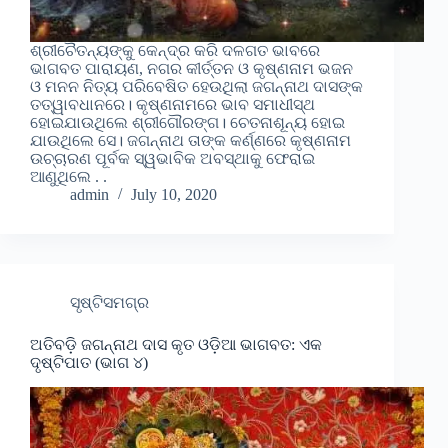
ଶ୍ରୀଚୈତନ୍ୟଙ୍କୁ କେନ୍ଦ୍ର କରି ଦଳଗତ ଭାବରେ
ଭାଗବତ ପାରାୟଣ, ନଗର କୀର୍ତ୍ତନ ଓ କୃଷ୍ଣନାମ ଭଜନ
ଓ ମନନ ନିତ୍ୟ ପରିବେଷିତ ହେଉଥିଲା ଜଗନ୍ନାଥ ଦାସଙ୍କ
ତତ୍ୱାବଧାନରେ। କୃଷ୍ଣନାମରେ ଭାବ ସମାଧୀସ୍ଥ
ହୋଇଯାଉଥିଲେ ଶ୍ରୀଗୌରଙ୍ଗ। ଚେତନାଶୂନ୍ୟ ହୋଇ
ଯାଉଥିଲେ ସେ। ଜଗନ୍ନାଥ ତାଙ୍କ କର୍ଣ୍ଣରେ କୃଷ୍ଣନାମ
ଉଚ୍ଚାରଣ ପୂର୍ବକ ସ୍ୱଭାବିକ ଅବସ୍ଥାକୁ ଫେରାଇ
ଆଣୁଥିଲେ . .
admin
July 10, 2020
ସୃଷ୍ଟିସମଗ୍ର
ଅତିବଡ଼ି ଜଗନ୍ନାଥ ଦାସ କୃତ ଓଡ଼ିଆ ଭାଗବତ: ଏକ
ଦୃଷ୍ଟିପାତ (ଭାଗ ୪)