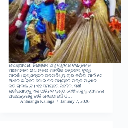
ଉପସ୍ଥାପନା: ନିରଞ୍ଜନ ସାହୁ ଋତୁରାଜ ବସନ୍ତଙ୍କ
ଆଗମନରେ ରାଧାଙ୍କର ମାନସିକ ଚଞ୍ଚଳତା ବୃଦ୍ଧି
ପାଇଛି। କୃଷ୍ଣଙ୍କର ଘନସାନିଧ୍ୟ ଲାଭ କରିବା ପାଇଁ ସେ
ଅଧୀର ଭାବରେ ଘୋର ବନ ମଧ୍ୟରେ ତାଙ୍କ ସନ୍ଧାନ
କରି ଚାଲିଛନ୍ତି। ଏହି ସମୟରେ ଜନୈକା ସଖୀ
ଶ୍ରୀରାଧାଙ୍କୁ ଏକ ଅଭିନବ ଦୃଶ୍ୟ ଦେଖିବାକୁ ବୃନ୍ଦାବନର
ଅଭ୍ୟନ୍ତରକୁ ଡାକି ନେଇଯାଇଛି ଓ…
Antaranga Kalinga
January 7, 2026