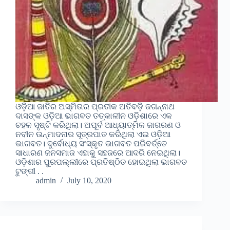
ଓଡ଼ିଆ ଜାତିର ଅସ୍ମିତାର ପ୍ରତୀକ ଅତିବଡ଼ି ଜଗନ୍ନାଥ
ଦାସଙ୍କ ଓଡ଼ିଆ ଭାଗବତ ତତ୍କାଳୀନ ଓଡ଼ିଶାରେ ଏକ
ଚହଳ ସୃଷ୍ଟି କରିଥିଲା। ଅପୂର୍ବ ଆଧ୍ୟାତ୍ମିକ ଜାଗରଣ ଓ
ନବୀନ ଉନ୍ମାଦନାର ସୂତ୍ରପାତ କରିଥିଲା ଏଇ ଓଡ଼ିଆ
ଭାଗବତ। ଦୁର୍ବୋଧ୍ୟ ସଂସ୍କୃତ ଭାଗବତ ପରିବର୍ତ୍ତେ
ସାଧାରଣ ଜନସମାଜ ଏହାକୁ ସହଜରେ ଆଦରି ନେଇଥିଲା।
ଓଡ଼ିଶାର ପୁରପଲ୍ଲୀରେ ପ୍ରତିଷ୍ଠିତ ହୋଇଥିଲା ଭାଗବତ
ଟୁଙ୍ଗୀ . .
admin
July 10, 2020