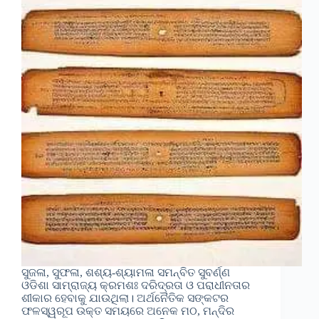
ସୁଜଳା, ସୁଫଳା, ଶଶ୍ୟ-ଶ୍ୟାମଳା ସମନ୍ବିତ ସୁବର୍ଣ୍ଣ
ଓଡିଶା ସାମ୍ରାଜ୍ୟ କ୍ରମଶଃ ଦରିଦ୍ରତା ଓ ପରାଧୀନତାର
ଶୀକାର ହେବାକୁ ଯାଉଥିଲା। ଅର୍ଥନୈତିକ ସଙ୍କଟର
ଫଳସ୍ୱରୂପ ଉକ୍ତ ସମୟରେ ଅନେକ ମଠ, ମନ୍ଦିର