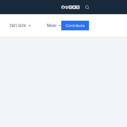
ଆମ କଥା
More
Contribute