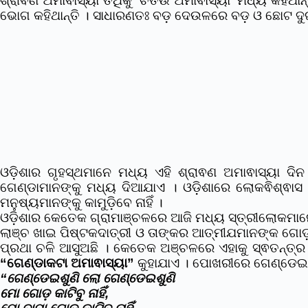
ଶ୍ରାଵଣ ଅମାଵାସ୍ୟା
ତିଥିକୁ ‘ଚିତଉ ଅମାଵାସ୍ୟା’ ମଧ୍ୟ କହିଥା
ଭୋଗ କହିଥାନ୍ତି ।
ସାଧାରଣତଃ ବଡ଼ ଦେଉଳରେ ବଡ଼ ଓ ଛୋଟ ଦୁ
ଓଡ଼ିଶାର ଗୃହସ୍ଥମାନେ ମଧ୍ୟ ଏହି
ଶ୍ରାଵଣ ଅମାଵାସ୍ୟା
ଦିନ
ଗେଣ୍ଡାମାନଙ୍କୁ ମଧ୍ୟ ଦିଆଯାଏ । ଓଡ଼ିଶାରେ ଲୋକଵିଶ୍ଵାସ
ମନୁଷ୍ୟମାନଙ୍କୁ କାମୁଡି଼ବେ ନାହିଁ ।
ଓଡ଼ିଶାର କେତେକ ଗ୍ରାମାଞ୍ଚଳରେ ଆଜି ମଧ୍ୟ ସ୍ତ୍ରୀଲୋକମା
ଲାଞ୍ଚ ଖାଇ ପିଷ୍ଟକଦାତ୍ରୀ ଓ ତାଙ୍କର ଆତ୍ମୀଯମାନଙ୍କ ଗୋଡ଼କୁ କ
ପ୍ରଥା ଚଳି ଆସୁଅଛି । କେତେକ ଅଞ୍ଚଳରେ ଏହାକୁ ସ୍ଵତନ୍ତ୍
“ଗେଣ୍ଡାକଟା ଅମାଵାସ୍ୟା”
କୁହାଯାଏ ।
ପୋଖରୀରେ ଗେଣ୍ଡେଇଶୁଣୀ
“ଗେଣ୍ଡେଇଶୁଣି ଲୋ ଗେଣ୍ଡେଇଶୁଣି
ମୋ ଗୋଡ଼ କାଟିବୁ ନାହିଁ,