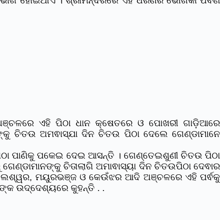
ଠା’ ଭୋଗ ହୋଇଥାଏ । ଶ୍ରୀମନ୍ଦିରରେ ଏହି ଧରଣର ଭୋଗକୀ ପର୍ଵଣ
ଞ୍ଚଳରେ ଏହି ପିଠା ଧାନ କ୍ଷେତରେ ଓ ପୋଖରୀ ଗାଡ଼ିଆର
ଙ୍କୁ ଚିତଉ ଅମଵାସ୍ଯା ଦିନ ଚିତଉ ପିଠା ଦେଲେ ଗେଣ୍ଡାମାନେ
ପିଠା ପାଣିକୁ ପକେଇ ଦେଇ ଆସନ୍ତି । ଗେଣ୍ତେଇଶୁଣୀ ଚିତଉ ପିଠ
 ଗେଣ୍ଡାମାନଙ୍କୁ ଚିତାଲାଗି ଅମାଵାସ୍ୟା ଦିନ ଚିତଉପିଠା ଦେଵାର
ାଲେଶ୍ୱର, ମୟୁରଭଞ୍ଜ ଓ କେଉଁଝର ଆଦି ଅଞ୍ଚଳରେ ଏହି ପର୍ଵକ
୍କ ଉଦ୍ଦେଶ୍ୟରେ କୁହନ୍ତି . .