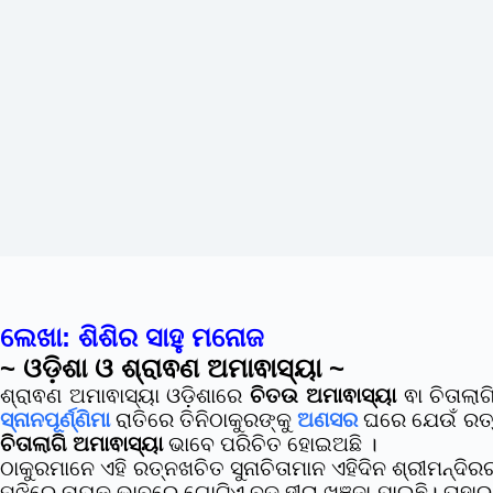
ଲେଖା: ଶିଶିର ସାହୁ ମନୋଜ
~ ଓଡ଼ିଶା ଓ ଶ୍ରାଵଣ ଅମାଵାସ୍ୟା ~
ଶ୍ରାଵଣ ଅମାଵାସ୍ୟା
ଓଡ଼ିଶାରେ
ଚିତଉ ଅମାଵାସ୍ୟା
ଵା ଚିତାଲାଗ
ସ୍ନାନପୂର୍ଣ୍ଣିମା
ରାତିରେ ତିନିଠାକୁରଙ୍କୁ
ଅଣସର
ଘରେ ଯେଉଁ ରତ୍ନ
ଚିତାଲାଗି ଅମାଵାସ୍ୟା
ଭାବେ ପରିଚିତ ହୋଇଅଛି ।
ଠାକୁରମାନେ ଏହି ରତ୍ନଖଚିତ ସୁନାଚିତାମାନ ଏହିଦିନ ଶ୍ରୀମନ୍ଦିରର 
ମଝିରେ ନାୟକ ଭାବରେ ଗୋଟିଏ ବଡ଼ ହୀରା ଖଞ୍ଜା ଯାଇଛି। ତାହାର