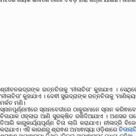
ଶ୍ରୀବଳଭଦ୍ରଙ୍କ ରତ୍ନଚିତାକୁ ‘ନୀଳାଚିତା’ କୁହାଯାଏ । ସେ
‘ନୀଳାଚିତା’ କୁହାଯାଏ । ଦେଵୀ ସୁଭଦ୍ରାଙ୍କ ରତ୍ନଚିତାକୁ ‘ମାଣିକ
ମର୍କତ ମଣି।
ସ୍ନାନପୂର୍ଣ୍ଣମୀରେ ସ୍ନାନବେଦୀରେ ଠାକୁରମାନେ ସ୍ନାନ କରିଵ
ଚିତାଯାକ ଓହ୍ଲାଇ ଆଣି ସୁରକ୍ଷିତ ରଖିଦିଆଯାଏ । ଅଣସର 
ତିଆରି କାରୁକାର୍ଯ୍ୟପୂର୍ଣ୍ଣ ଚିତା ଲାଗି କରାଯାଏ। ନୀଳାଦ୍ରି 
କରାଯାଏ। ଏହି କାରଣରୁ ଶ୍ରାଵଣ ଅମାଵାସ୍ୟା ଓଡ଼ିଶାରେ
ଚିତାଲା