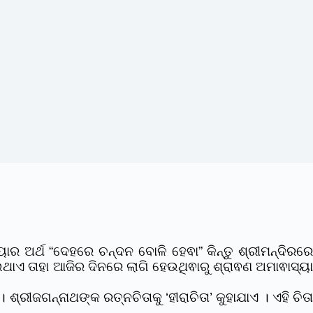
ିୟାର ଅର୍ଥ “ଦେହରେ ଚନ୍ଦନ ବୋଳି ହେଵା” କିନ୍ତୁ ଶ୍ରୀମନ୍ଦିରର
ଥାଏ ତାହା ଆଜିର ଦିନରେ ଲାଗି ହେଉଥିଵାରୁ ଶ୍ରାଵଣ ଅମାଵାସ୍ୟ
ଶ୍ରୀଜଗନ୍ନାଥଙ୍କ ରତ୍ନଚିତାକୁ ‘ହୀରାଚିତା’ କୁହାଯାଏ । ଏହି ଚିତା