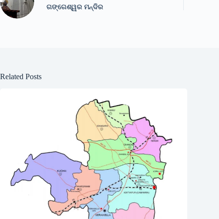
ଗଙ୍ଗେଶ୍ୱର ମନ୍ଦିର
Related Posts