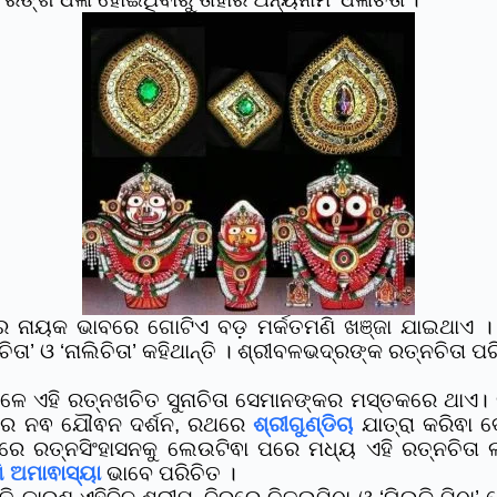
ଥିରେ ନାୟକ ଭାବରେ ଗୋଟିଏ ବଡ଼ ମର୍କତମଣି ଖଞ୍ଜା ଯାଇଥାଏ ।
୍ୟଚିତା’ ଓ ‘ନାଲିଚିତା’ କହିଥାନ୍ତି । ଶ୍ରୀବଳଭଦ୍ରଙ୍କ ରତ୍ନଚିତ
ାବେଳେ ଏହି ରତ୍ନଖଚିତ ସୁନାଚିତା ସେମାନଙ୍କର ମସ୍ତକରେ ଥାଏ
ପରେ ନଵ ଯୌଵନ ଦର୍ଶନ, ରଥରେ
ଶ୍ରୀଗୁଣ୍ଡିଚା
ଯାତ୍ରା କରିଵା 
ବିଜେରେ ରତ୍ନସିଂହାସନକୁ ଲେଉଟିଵା ପରେ ମଧ୍ୟ ଏହି ରତ୍ନଚିତା ଲ
ଗି ଅମାଵାସ୍ୟା
ଭାବେ ପରିଚିତ ।