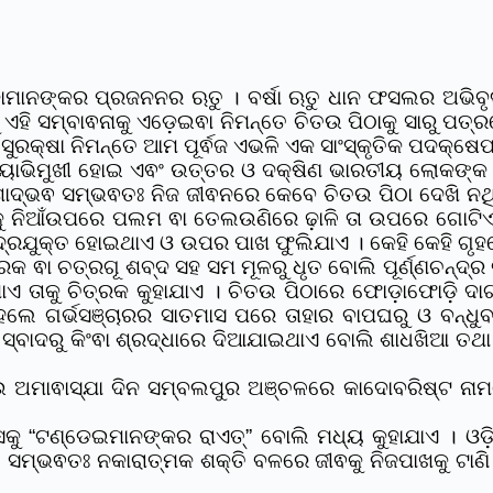
ଡାମାନଙ୍କର ପ୍ରଜନନର‌ ଋତୁ । ବର୍ଷା ଋତୁ ଧାନ ଫସଲର ଅଭିବୃ
 ଏହି ସମ୍ବାଵନାକୁ ଏଡ଼େଇଵା ନିମନ୍ତେ ଚିତଉ ପିଠାକୁ ସାରୁ ପ
ୁରକ୍ଷା ନିମନ୍ତେ ଆମ ପୂର୍ଵଜ ଏଭଳି ଏକ ସାଂସ୍କୃତିକ ପଦକ୍ଷେ
ାତ୍ୟାଭିମୁଖୀ ହୋଇ ଏଵଂ ଉତ୍ତର ଓ ଦକ୍ଷିଣ ଭାରତୀୟ ଲୋକଙ୍କ 
ବଂଶୋଦ୍ଭଵ ସମ୍ଭଵତଃ ନିଜ ଜୀଵନରେ କେବେ ଚିତଉ ପିଠା ଦେଖି ନ
ଠଉକୁ ନିଆଁଉପରେ ପଲମ ଵା ତେଲଉଣିରେ ଢ଼ାଳି ତା ଉପରେ ଗୋଟିଏ
୍ରଯୁକ୍ତ ହୋଇଥାଏ ଓ ଉପର ପାଖ ଫୁଲିଯାଏ । କେହି କେହି ଗୃହରେ 
ତ୍ରକ ଵା ଚତ୍ରଗୂ ଶବ୍ଦ ସହ ସମ ମୂଳରୁ ଧୃତ ବୋଲି ପୂର୍ଣ୍ଣଚନ୍ଦ
 ଥାଏ ତାକୁ ଚିତ୍ରକ କୁହାଯାଏ । ଚିତଉ ପିଠାରେ ଫୋଡ଼ାଫୋଡ଼ି ଦ
 ହେଲେ ଗର୍ଭସଞ୍ଚାରର ସାତମାସ ପରେ ତାହାର ବାପଘରୁ ଓ ବନ୍ଧୁ
ରୁ ସ୍ବାଦରୁ କିଂଵା ଶ୍ରଦ୍ଧାରେ ଦିଆଯାଇଥାଏ ବୋଲି ଶାଧଖିଆ ତ
ତଉ ଅମାଵାସ୍ଯା ଦିନ ସମ୍ବଲପୁର ଅଞ୍ଚଳରେ କାଦୋବରିଷ୍ଟ ନାମ
ସକୁ “ଟଣ୍ଡେଇମାନଙ୍କର ରାଏତ୍
” ବୋଲି ମଧ୍ୟ କୁହାଯାଏ । ଓଡ଼
ମ୍ଭଵତଃ ନକାରାତ୍ମକ ଶକ୍ତି ବଳରେ ଜୀଵକୁ ନିଜପାଖକୁ ଟାଣି ଆଣ