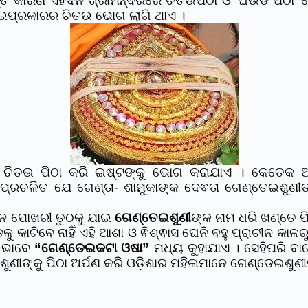
ନ୍ତି କାରଣ ଏହିଦିନ ଶ୍ରୀମନ୍ଦିରରେ ଚିତଉପିଠା ଓ ‘ଘିଉଡି ପି
ଇପ୍ରକାରର ଚିତଉ ଭୋଗ ଲାଗି ଥାଏ ।
 ଚିତଉ ପିଠା କରି ଇଷ୍ଟଙ୍କୁ ଭୋଗ କରାଯାଏ । କେତେକ ଅ
 ପ୍ରଚଳିତ ଯେ ଗେଣ୍ତା- ଶାମୁକାଙ୍କ ଦେଵତା ଗେଣ୍ତେଇଶୁଣୀ
ନେ ପୋଖରୀ ତୁଠକୁ ଯାଇ
ଗେଣ୍ତେଇଶୁଣୀ
ଙ୍କ ନାମ ଧରି ଖଣ୍ତେ 
ାଟିବେ ନାହିଁ ଏହି ଆଶା ଓ ଵିଶ୍ଵାସ ଘେନି ବହୁ ପ୍ରାଚୀନ କାଳରୁ
ର ଭାବେ
“ଗେଣ୍ଡେଇକଟା ଓଷା”
ମଧ୍ୟ କୁହାଯାଏ । ସେହିପରି ବ
ଙ୍କୁ ପିଠା ଅର୍ପଣ କରି ଓଡ଼ିଶାର ମହିଳାମାନେ ଗେଣ୍ଡେଇଶୁଣୀଙ