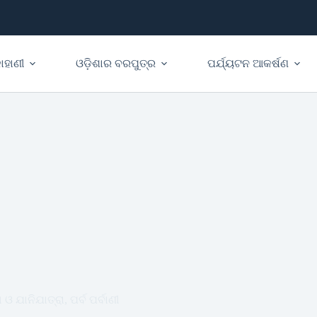
ାହାଣୀ
ଓଡ଼ିଶାର ବରପୁତ୍ର
ପର୍ଯ୍ୟଟନ ଆକର୍ଷଣ
 ଓ ଯାନିଯାତ୍ରା, ପର୍ବ ପର୍ବାଣୀ