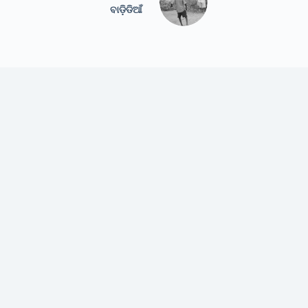
ବାଡି଼ଡିଆଁ