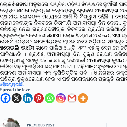
ଲୋକଵିଶ୍ଵାସ ଅନୁସାରେ ପଶ୍ଚିମ ଓଡ଼ିଶା ଵିଶେଷତଃ କୁଆଁରୀ ପାଟଣା
ତନ୍ତ୍ର ସାଧନା ହେଉଥିଲା ତନ୍ମଧ୍ୟରୁ ଶ୍ରାଵଣ ଅମାଵାସ୍ୟା ଅନ୍ୟତ
ସ୍ଥାନୀୟ ଲୋକଙ୍କ ମଧ୍ୟରେ ଆଜି ବି ଵିଶ୍ୱାସ ରହିଛି । ଚତାଲ
ଗ୍ରାମଦେଵୀଙ୍କ ନିକଟରେ ଚିତାଲାଗି ଅମାବାସ୍ୟା ଦିନ ବୋଦା, 
ରଖିଵାକୁ ନେଇ ଗ୍ରାମଦେଵୀଙ୍କ ନିକଟରେ ପ୍ରାର୍ଥନା କରିଥା
ବ୍ୟକ୍ତିଙ୍କ ଘରେ ଖୋସିଯାଏ। ଲୋକ ଵିଶ୍ବାସ ଅଛି ଯେ, ଏହା ଦ୍
ତେବେ ଉତ୍ତର ଭାରତୀୟଙ୍କ ପ୍ରଭାଵରେ ଓଡ଼ିଶାର ସୀମାନ୍ତ ଅଞ
ହରେଇଲି ଉଆଁସ
ଭାବେ ପାଳିଥାଆନ୍ତି ଏଵଂ ଏହାକୁ ସେମାନେ ହ
ପାଳିଥାନ୍ତି । ଶ୍ରାଵଣ ଅମାଵାସ୍ୟା ଦିନ ବୃକ୍ଷ ରୋପଣ କରି
ହୋଇଥିଵାରୁ ଏହାକୁ ଏହି କାରଣରୁ ହରିଆଲୀ ଅମାଵାସ୍ୟା କୁହାଯାଏ
କରିବା ସହ ପୂଜାର୍ଚ୍ଚନା କରାଯାଇଥାଏ । ଏହି ପାଞ୍ଚଵୃକ୍ଷରେ ଆଧ୍
ଶ୍ରାଵଣ ଅମାଵାସ୍ୟା ଏକ କୃଷିଭିତ୍ତିକ ପର୍ଵ । ଧାନଗଛର ରକ
ପଵିତ୍ର ଵୃକ୍ଷରୋପଣ ହେଉ ଏ ପର୍ଵ ପରୋକ୍ଷରେ ପ୍ରକୃତି ଉପାସନ
#ହିରଣ୍ୟଗର୍ଭା
Spread the love
PREVIOUS
POST