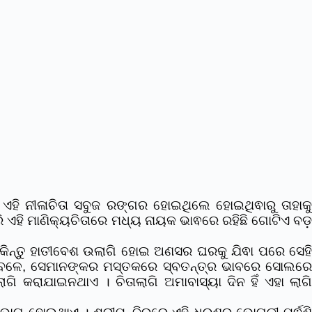
 ଏହି ନୀଳାଚିତା ସବୁଜ ରଙ୍ଗର ହୋଇଥିଲେ ହୋଇଥିଵାରୁ ତାହାକୁ
ା ପରି ଏହି ମାଣିକ୍ୟଚିତାରେ ମଧ୍ୟ ନାୟକ ଭାଵରେ ରହିଛି ଗୋଟିଏ ବଡ଼
। କିନ୍ତୁ ହାତୀବେଶ ଉଲାଗି ହୋଇ ଅଣସର ଘରକୁ ଯିଵା ପରେ ସେହି
ବେଳେ, ସେମାନଙ୍କର ମସ୍ତକରେ ସ୍ବତନ୍ତ୍ର ଭାବରେ ସୋଲର
ାଗି କରାଯାଇନଥାଏ । ଚିତାଲାଗି ଅମାବାସ୍ୟା ଦିନ ହିଁ ଏହା ଲାଗି