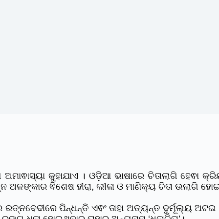
ି ଅମାଵାସ୍ୟା କୁହାଯାଏ । ଓଡ଼ିଆ ଭାଷାରେ ଚିତାଲାଗି ହେଵା କ୍ର
 ଅଳଙ୍କାର ଵିଶେଷ ହୀରା, ଲୀଳା ଓ ମାଣିକ୍ୟ ଚିତା ଉଲାଗି ହୋଇ
ରତ୍ନବେଦୀରେ ପିନ୍ଧନ୍ତି ଏଵଂ ତାହା ଅତ୍ୟନ୍ତ ଦୁର୍ମୂଲ୍ୟ ଅଟଇ । 
 ରଙ୍ଗ ଧଳା ହୋଇଥିବାରୁ ତାହାର ଅନ୍ୟନାମ ‘ଧଳାଚିତା’।