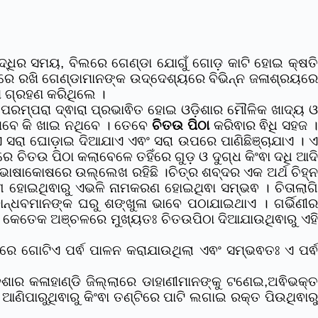
ଦ୍ଧିର ସମୟ, ବିଲରେ ଗେଣ୍ଡା ଯୋଗୁଁ ଗୋଡ଼ କାଟି ହୋଇ କ୍ଷତି
ତ୍ରରେ ରଖି ଗେଣ୍ଡାମାନଙ୍କ ଉଦ୍ଦେଶ୍ୟରେ ବିଭିନ୍ନ ଜଳାଶ୍ରୟରେ
ପ ଗ୍ରହଣ କରିଥିଲେ ।
ପରମ୍ପରା ଦ୍ଵାରା ପ୍ରଭାଵିତ ହୋଇ ଓଡ଼ିଶାର ମୌଳିକ ଖାଦ୍ୟ ଓ
ଥିବେ କି ଖାଇ ନଥିବେ । ତେବେ
ଚିତଉ ପିଠା
କରିଵାର ଵିଧି ସହଜ 
 ସରା ଘୋଡ଼ାଇ ଦିଆଯାଏ ଏଵଂ ସରା ଉପରେ ପାଣିଛିଞ୍ଚାଯାଏ । ଏ
ଚିତଉ ପିଠା କଲାବେଳେ ତହିଁରେ ଗୁଡ଼ ଓ ଦୁଗ୍ଧ କିଂଵା ଦଧି ଆଦି
୍ର ଭାଷାକୋଷରେ ଉଲ୍ଲେଖ ରହିଛି ।ଚିତ୍ର ଶବ୍ଦର ଏକ ଅର୍ଥ ଚିହ୍ନ
ାଗ ହୋଇଥିଵାରୁ ଏଭଳି ନାମକରଣ ହୋଇଥିଵା ସମ୍ଭଵ । ଚିତାଲାଗି
ବାନ୍ଧବମାନଙ୍କ ଘରୁ ଶଙ୍ଖୁଳା ଭାବେ ପଠାଯାଇଥାଏ । ଗର୍ଭିଣୀର
ଥା କେତେକ ଅଞ୍ଚଳରେ ମୁଖ୍ୟତଃ ଚିତଉପିଠା ଦିଆଯାଉଥିଵାରୁ ଏହି
ରେ ଗୋଟିଏ ପର୍ଵ ପାଳନ କରାଯାଉଥିଲା ଏଵଂ ସମ୍ଭଵତଃ ଏ ପର୍ଵ
ିଶାର କଳାହାଣ୍ଡି ଜିଲ୍ଲାରେ ଡାହାଣୀମାନଙ୍କୁ ଟଣେଇ,ଅଵିଭକ୍ତ
ିପାରୁଥିଵାରୁ କିଂଵା ତଣ୍ଟିରେ ପାଟି ଲଗାଇ ରକ୍ତ ପିଉଥିଵାରୁ