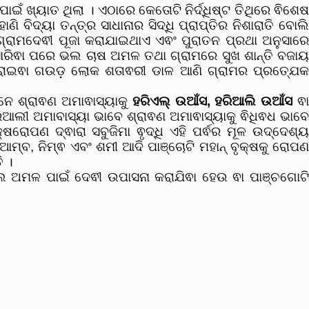
ଇଁ ଖ୍ୟାତ ଥିଲା । ଏଠାରେ କେତୋଟି ନିର୍ଦ୍ଧିଷ୍ଟ ତିଥିରେ ଵିଶେଷ
 ବିଦ୍ୟା ତନ୍ତ୍ର ସାଧାନାର ସିଦ୍ଧି ପ୍ରାପ୍ତିର ନିଶାରାତି ବୋଲି
 ଗ୍ରାମଦେଵୀ ପୂଜା କରାଯାଇଥାଏ ଏଵଂ ପୁରାତନ ପ୍ରଥା ଅନୁସାରେ
 ସାରିଵା ପରେ ଭଲ ଚାଷ ଅମଳ ତଥା ଗ୍ରାମରେ ସୁଖ ଶାନ୍ତି ବଜାୟ
ଈ ଚରାଇଵା ଗଉଡ଼ ଲୋକ ଶତାଵରୀ ଡାଳ ଆଣି ଗ୍ରାମର ପ୍ରତ୍ଯେକ
ନେ ଶ୍ରାଵଣ ଅମାଵାସ୍ୟାକୁ
ହରିଏଲ୍ ଉଆଁସ, ହରିଆଲି ଉଆଁସ
ଵ
ିଆଲୀ ଅମାବାସ୍ୟା ଭାବେ ଶ୍ରାଵଣ ଅମାଵାସ୍ୟାକୁ ଵିଧିଵଧ ଭାବେ
ରୋପଣ ଦ୍ଵାରା ସବୁଜିମା ଵୃଦ୍ଧି ଏହି ପର୍ଵର ମୂଳ ଉଦ୍ଦେଶ୍ୟ
ମ୍ବ, ନିମ୍ଵ ଏବଂ ଶମୀ ଆଦି ପାଞ୍ଚୋଟି ମହାନ୍‌ ବୃକ୍ଷକୁ ରୋପଣ
ି ।
,ଭଲ ଅମଳ ପାଇଁ ଦେଵୀ ଉପାସନା କରାଯିଵା ହେଉ ଵା ପାଞ୍ଚଗୋଟି