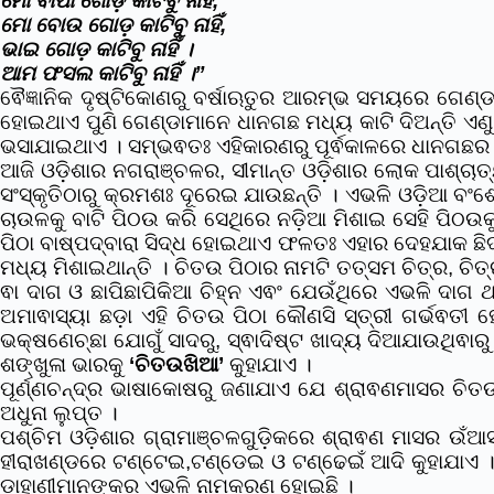
ମୋ ବାପା ଗୋଡ଼ କାଟିବୁ ନାହିଁ,
ମୋ ବୋଉ ଗୋଡ଼ କାଟିବୁ ନାହିଁ,
ଭାଇ ଗୋଡ଼ କାଟିବୁ ନାହିଁ ।
ଆମ ଫସଲ କାଟିବୁ ନାହିଁ ।”
ଵୈଜ୍ଞାନିକ ଦୃଷ୍ଟିକୋଣରୁ ବର୍ଷାଋତୁର ଆରମ୍ଭ ସମୟରେ ଗେଣ୍
ହୋଇଥାଏ ପୁଣି ଗେଣ୍ଡାମାନେ ଧାନଗଛ ମଧ୍ୟ କାଟି ଦିଅନ୍ତି ଏଣୁ
ଭସାଯାଇଥାଏ । ସମ୍ଭଵତଃ ଏହିକାରଣରୁ ପୂର୍ଵକାଳରେ ଧାନଗଛର ସ
ଆଜି ଓଡ଼ିଶାର ନଗରାଞ୍ଚଳର, ସୀମାନ୍ତ ଓଡ଼ିଶାର ଲୋକ ପାଶ୍ଚ
ସଂସ୍କୃତିଠାରୁ କ୍ରମଶଃ ଦୂରେଇ ଯାଉଛନ୍ତି । ଏଭଳି ଓଡ଼ିଆ 
ଚାଉଳକୁ ବାଟି ପିଠଉ କରି ସେଥିରେ ନଡ଼ିଆ ମିଶାଇ ସେହି ପି
ପିଠା ବାଷ୍ପଦ୍ବାରା ସିଦ୍ଧ ହୋଇଥାଏ ଫଳତଃ ଏହାର ଦେହଯାକ ଛିଦ
ମଧ୍ୟ ମିଶାଇଥାନ୍ତି । ଚିତଉ ପିଠାର ନାମଟି ତତ୍ସମ ଚିତ୍ର, ଚି
ଵା ଦାଗ ଓ ଛାପିଛାପିକିଆ ଚିହ୍ନ ଏଵଂ ଯେଉଁଥିରେ ଏଭଳି ଦାଗ
ଅମାଵାସ୍ୟା ଛଡ଼ା ଏହି ଚିତଉ ପିଠା କୌଣସି ସ୍ତ୍ରୀ ଗର୍ଭଵତୀ
ଭକ୍ଷଣେଚ୍ଛା ଯୋଗୁଁ ସାଦରୁ, ସ୍ଵାଦିଷ୍ଟ ଖାଦ୍ୟ ଦିଆଯାଉଥିଵା
ଶଙ୍ଖୁଳା ଭାରକୁ
‘ଚିତଉଖିଆ’
କୁହାଯାଏ ।
ପୂର୍ଣ୍ଣଚନ୍ଦ୍ର ଭାଷାକୋଷରୁ ଜଣାଯାଏ ଯେ ଶ୍ରାଵଣମାସର ଚି
ଅଧୁନା ଲୁପ୍ତ ।‌
ପଶ୍ଚିମ ଓଡ଼ିଶାର ଗ୍ରାମାଞ୍ଚଳଗୁଡ଼ିକରେ ଶ୍ରାଵଣ ମାସର ଉଁଆ
ହୀରାଖଣ୍ଡରେ ଟଣ୍ଟେଇ,ଟଣ୍ଡେଇ ଓ ଟଣ୍ଢେଇଁ ଆଦି କୁହାଯାଏ । ସ
ଡାହାଣୀମାନଙ୍କର ଏଭଳି ନାମକରଣ ହୋଇଛି ।