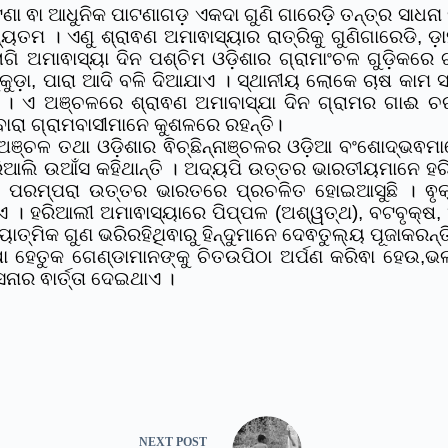
 ଵା ଆଧୁନିକ ପାଟଣାଗଡ଼ ଏକଦା ଗୁଣି ଗାରେଡ଼ି ତନ୍ତ୍ର ସାଧନା ପା
ମ । ଏଣୁ ଶ୍ରାଵଣ ଅମାଵାସ୍ୟାର ରାତ୍ରିକୁ ଗୁଣିଗାରେଡି, ଡ଼ାହାଣି
ାଗି ଅମାଵାସ୍ୟା ଦିନ ପଶ୍ଚିମ ଓଡ଼ିଶାର ଗ୍ରାମାଂଚଳ ଗୁଡ଼ିକରେ
କୁକୁଡ଼ା, ପାରା ଆଦି ବଳି ଦିଆଯାଏ । ସ୍ଥାନୀୟ ଲୋକେ ଚାଷ କାମ
ନ୍ତି । ଏ ଅଞ୍ଚଳରେ ଶ୍ରାଵଣ ଅମାବାସ୍ଯା ଦିନ ଗ୍ରାମର ଗା
ବାରା ଗ୍ରାମବାସୀମାନେ କୁଶଳରେ ରହନ୍ତି।
୍ଚଳ ତଥା ଓଡ଼ିଶାର ଵିଚ୍ଛିନ୍ନାଞ୍ଚଳର ଓଡ଼ିଆ ବଂଶୋଦ୍ଭଵମା
ରିଆଲି ଉଆଁସ କହିଥାନ୍ତି । ଅଦ୍ୟପି ଉତ୍ତର ଭାରତୀୟମାନେ ହର
ଵା ପରମ୍ପରା ଉତ୍ତର ଭାରତରେ ପ୍ରଚଳିତ ହୋଇଆସୁଛି । ଵୃକ୍ଷ
 । ହରିଆଲୀ ଅମାଵାସ୍ୟାରେ ପିପ୍ପଳ (ଅଶ୍ୱତ୍‌ଥ), ବଟବୃକ୍ଷ, ଆ
ୟାତ୍ମିକ ଗୁଣ ଭରିରହିଥିଵାରୁ ହିନ୍ଦୁମାନେ ଦେଵତୁଲ୍ୟ ପୂଜାକରନ୍ତ
୍ଷା ହେତୁକ ଗେଣ୍ଡାମାନଙ୍କୁ ଚିତଉପିଠା ଅର୍ପଣ କରିଵା ହେଉ
ାର ଵାର୍ତ୍ତା ଦେଇଥାଏ ।
NEXT
POST