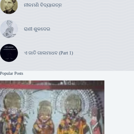
ନୀଳମଣି ବିଦ୍ୟାରତ୍ନ
ରାଣୀ ଶୁକଦେଇ
ଏ ଜାତି ଗାଲମାଧବ (Part 1)
Popular Posts