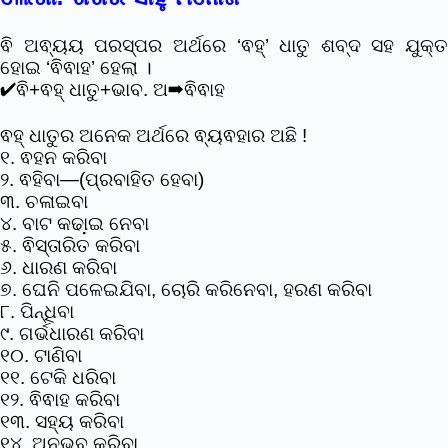
ଵି ଅଵ୍ୟୟ ପରସ୍ପର ଅର୍ଥରେ ‘ଵହ୍’ ଧାତୁ ଶବ୍ଦ ସହ ଯୁକ୍ତ
ହୋଇ ‘ଵିଵାହ’ ହେଲା ।
✔ଵି+ଵହ୍ ଧାତୁ+ଭାବ. ଅ➡ଵିଵାହ
ଵହ୍ ଧାତୁର ଅନେକ ଅର୍ଥରେ ଵ୍ୟଵହାର ଅଛି !
୧. ଵହନ କରିବା
୨. ଵହିବା―(ପ୍ରବାହିତ ହେବା)
୩. ଚଳାଇବା
୪. ବାଟ କଢା଼ଇ ନେବା
୫. ଵିସ୍ତାରିତ କରିବା
୬. ଧାରଣ କରିବା
୭. ଘେନି ପଳେଇଯିବା, ଚୋରି କରିନେବା, ହରଣ କରିବା
୮. ପିନ୍ଧିବା
୯. ଗର୍ଭଧାରଣ କରିବା
୧୦. ଟାଣିବା
୧୧. ଟେକି ଧରିବା
୧୨. ଵିଵାହ କରିବା
୧୩. ସହ୍ୟ କରିବା
୧୪. ଅନୁଭବ କରିବା