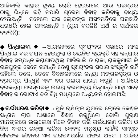
ଆଜିକାଲି କାହାର ହୃଦୟ ଚୋରି ହେଇଗଲେ ଆଉ ପରସ୍ପର
ଠାରୁ ଭିନ୍ନେ ରହି ନପାରି ପ୍ରେମ ଵିଵାହ କରିବାକୁ ବାଧ୍ୟ
ହେଉଛନ୍ତି ନହେଲେ ଘର ଲୋକଙ୍କ ଅସହମତିରେ ଘରଛାଡି
ଧରାଧରି ହେଇ ପଳଉଛନ୍ତି ! (ଯୁଗ ବଦଳିଛି ଅର୍ଥ ର ସାର୍ଥକତା
ବଦଳିନି);
◆
ପିନ୍ଧାଇବା
◆→ଆଗକାଳରେ ସ୍ଵୟଂବର ସଭାରେ ମାଳ
ପିନ୍ଧାଇ ବର ଚୟନ ହେଉଥିଲା ଓ ଚୟନିତ ଵ୍ୟକ୍ତି ସହ କନ୍ୟାର
ଵିଵାହ ସମ୍ପନ୍ନ କରାଯାଉଥିଲା ଆଜିକାଲି ତ ରାଜା, ରାଜକୁମାରୀ କି
ରାଜପୁତ୍ର ସେତେ ନାହାନ୍ତି ତେଣୁ ସ୍ଵୟଂବର ସଭାର ସଂସ୍କୃତି ନାହିଁ
କହିଲେ ଚଳେ, ତେବେ ଵିଵାହକାଳରେ କନ୍ୟା ମଙ୍ଗଳସୂତ୍ର ଓ
ବ୍ରତସୂତା ପିନ୍ଧୁଛି ଏବଂ ଵର ପଇତା ଧାରଣ କରୁଛି । ଆଜିରେ
ବରକନ୍ୟା ପରସ୍ପରକୁ ଉଭୟ ବରମାଲ୍ୟ ପିନ୍ଧାନ୍ତି ଯାହା ଏବେ
ଵିଵାହ ର ଗୋଟାଏ ବଡ଼ ବିଧି ମଧ୍ୟରେ ଅନ୍ୟତମ ହୋଇଅଛି;
◆
ଗର୍ଭଧାରଣ କରିବା
◆→ମୁନି ଋଷିଙ୍କ ଯୁଗରେ ଲୋକେ କେଵଳ
ସନ୍ତାନ ଲାଭ ଆଶାରେ ଵିଵାହ କରୁଥିଲେ ବୋଲି ପୁରାଣ
ମାନଙ୍କରେ ଉଲ୍ଲେଖ ମିଳେ ଵିଵାହ କରି ଗର୍ଭଧାରଣ କରିବା ଓ
ନିଜ ଵଂଶର ରକ୍ଷା କରିବା କେଵଳ ମନୁଷ୍ୟ କାହିଁକି ସମସ୍ତ
ଜୀବଙ୍କ ଜୀଵନର ଏକ ଗୁରୁତ୍ଵପୂର୍ଣ୍ଣ ଅଙ୍ଗ ଅଟେ । ଆଜିର