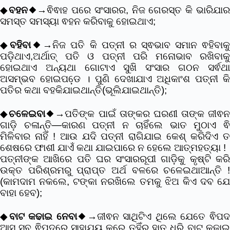
◆
ବହନ
◆→ଵିଵାହ ପରେ ସଂସାରର, ନିଜ ଗେରସ୍ତ କି ଭାରିଯା
ସମସ୍ତ ସମସ୍ୟା ଵହନ କରିବାକୁ ହୋଇଥାଏ;
◆
ବହିବା
◆→ନିଜ ପତି କି ପତ୍ନୀ ର ସ୍ଵଭାବ ସମାନ ଵହିବାକ
ପଡି଼ଥାଏ,ଅର୍ଥାତ୍ ପତି ଓ ପତ୍ନୀ ପରି ମନୋଭାବ ରଖିବାକୁ
ହୋଇଥାଏ ଅନ୍ୟଥା ଗୋଟାଏ ସୁଖି ସଂସାର ଗଠନ ସର୍ଵଥା
ଅସମ୍ଭବ ହୋଇପଡେ଼ । ପୁଣି ଦେଖାଯାଏ ଅଧିକାଂଶ ପତ୍ନୀ କି
ପତିର କଥା ବହକିଯାଇଥାନ୍ତି(ଭୂଲିଯାଇଥାନ୍ତି);
◆
ଚଳେଇବା
◆→ପତିଙ୍କ ପାଇଁ ତାଙ୍କର ଘରଣୀ ତାଙ୍କ ଜୀଵନ
ଗାଡି଼ ଚଳାନ୍ତି―କାରଣ ପତ୍ନୀ ନ ଚାହିଁଲେ ଭାତ ମୁଠାଏ ଵି
ମିଳିବାର ନାହିଁ ! ଆଉ ଯଦି ପତ୍ନୀ ରାଗିଯାଇ କେଶ୍ କରିଦିଏ ତ
ଶେଷରେ ଫାଶୀ ଯାଏଁ କଥା ଯାଇପାରେ ନ ହେଲେ ଆତ୍ମହତ୍ୟା !
ପତ୍ନୀଙ୍କ ଆଖିରେ ପତି ଘର ସଂସାରରୂପୀ ଗାଡ଼ିକୁ କୃଷ୍ଟି କରି
ଉକ୍ତ ପରିଶ୍ରମରୁ ପ୍ରାପ୍ତ ଅର୍ଥ ବଳରେ ଚଳେଇଥାଆନ୍ତି !
(କାମଦାମ ନକଲେ, ଟଙ୍କା ନରଖିଲେ ତମକୁ ଝିଅ କିଏ ଦବ ଯେ
ବାହା ହେବ);
◆
ବାଟ କଢାଇ ନେବା
◆→ଜୀଵନ ସାଥିଟିଏ ଥିଲେ ଯେତେ ଵିପ
ଆସୁ ସବୁ ଵିପଦରେ ସାହାଯ୍ୟ କରେ ତହିଁରୁ ହାତ ଧରି ବାଟ କଢା଼ଇ