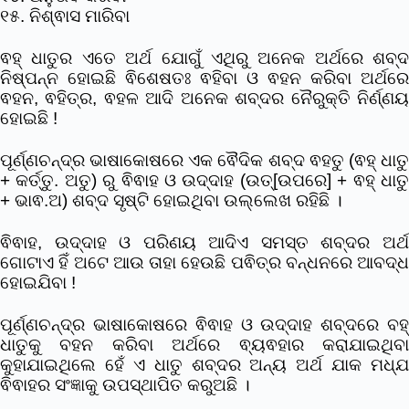
୧୫. ନିଶ୍ଵାସ ମାରିବା
ଵହ୍ ଧାତୁର ଏତେ ଅର୍ଥ ଯୋଗୁଁ ଏଥିରୁ ଅନେକ ଅର୍ଥରେ ଶବ୍ଦ
ନିଷ୍ପନ୍ନ ହୋଇଛି ଵିଶେଷତଃ ଵହିବା ଓ ଵହନ କରିବା ଅର୍ଥରେ
ଵହନ, ଵହିତ୍ର, ଵହଳ ଆଦି ଅନେକ ଶବ୍ଦର ନୈରୁକ୍ତି ନିର୍ଣ୍ଣୟ
ହୋଇଛି !
ପୂର୍ଣ୍ଣଚନ୍ଦ୍ର ଭାଷାକୋଷରେ ଏକ ଵୈଦିକ ଶବ୍ଦ ଵହତୁ (ଵହ୍ ଧାତୁ
+ କର୍ତ୍ତୁ. ଅତୁ) ରୁ ଵିଵାହ ଓ ଉଦ୍ଦାହ (ଉତ୍[ଉପରେ] + ଵହ୍ ଧାତୁ
+ ଭାଵ.ଅ) ଶବ୍ଦ ସୃଷ୍ଟି ହୋଇଥିବା ଉଲ୍ଲେଖ ରହିଛି ।
ଵିଵାହ, ଉଦ୍ଦାହ ଓ ପରିଣୟ ଆଦିଏ ସମସ୍ତ ଶବ୍ଦର ଅର୍ଥ
ଗୋଟାଏ ହିଁ ଅଟେ ଆଉ ତାହା ହେଉଛି ପଵିତ୍ର ବନ୍ଧନରେ ଆବଦ୍ଧ
ହୋଇଯିବା !
ପୂର୍ଣ୍ଣଚନ୍ଦ୍ର ଭାଷାକୋଷରେ ଵିଵାହ ଓ ଉଦ୍ଦାହ ଶବ୍ଦରେ ବହ୍
ଧାତୁକୁ ବହନ କରିବା ଅର୍ଥରେ ଵ୍ୟଵହାର କରାଯାଇଥିବା
କୁହାଯାଇଥିଲେ ହେଁ ଏ ଧାତୁ ଶବ୍ଦର ଅନ୍ୟ ଅର୍ଥ ଯାକ ମଧ୍ଯ
ଵିଵାହର ସଂଜ୍ଞାକୁ ଉପସ୍ଥାପିତ କରୁଅଛି ।