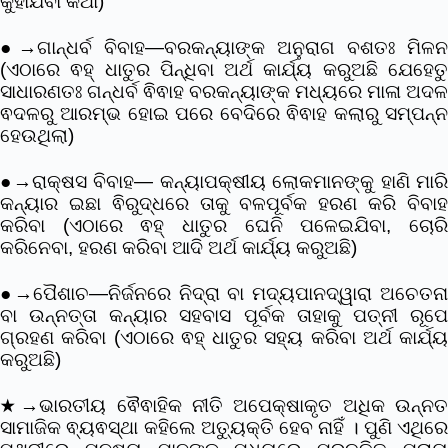
କୁହାଯିବା କଥା)
●→ଗାନ୍ଧର୍ବ ବିବାହ—ବରକନ୍ୟାଙ୍କ ଅନୁରାଗ ବଶତଃ ମିଳନ
(ଏଠାରେ ଵହ୍ ଧାତୁର ପିନ୍ଧିବା ଅର୍ଥ କାର୍ଯ୍ୟ କରୁଅଛି ଯେହେତୁ
ସାଧାରଣତଃ ଗନ୍ଧର୍ବ ଵିଵାହ ବରକନ୍ୟାଙ୍କ ମଧ୍ୟରେ ମାଳା ଅଦଳ
ଵଦଳରୁ ଆରମ୍ଭ ହୋଇ ପରେ ବେଦିରେ ଵିଵାହ କଲାରୁ ସମ୍ପନ୍ନ
ହେଉଥିଲା)
●→ରାକ୍ଷସ ବିବାହ— କନ୍ୟାପକ୍ଷୀୟ ଲୋକମାନଙ୍କୁ ହାଣି ମାରି
କନ୍ୟାର ଇଛା ଵିରୁଦ୍ଧରେ ତାକୁ ବଳପୂର୍ବକ ହରଣ କରି ବିବାହ
କରିବା (ଏଠାରେ ଵହ୍ ଧାତୁର ଘେନି ପଳେଇଯିବା, ଚୋରି
କରିନେବା, ହରଣ କରିବା ଆଦି ଅର୍ଥ କାର୍ଯ୍ୟ କରୁଅଛି)
●→ପୈଶାଚ—ନିର୍ଜନରେ ନିଦ୍ରା ବା ମଦ୍ୟପାନଦ୍ୱାରା ଅଚେତନା
ବା ଉନ୍ନତ୍ତା କନ୍ୟାର ସହବାସ ପୂର୍ବକ ତାହାକୁ ପତ୍ନୀ ରୂପେ
ଗ୍ରହଣ କରିବା (ଏଠାରେ ଵହ୍ ଧାତୁର ସହ୍ୟ କରିବା ଅର୍ଥ କାର୍ଯ୍ୟ
କରୁଅଛି)
★→ଭାରତୀୟ ଵୈଵାହିକ ନୀତି ଅପେକ୍ଷାକୃତ ଅଧିକ ଉନ୍ନତ
ସାମାଜିକ ଵ୍ୟଵସ୍ଥା କହିଲେ ଅତ୍ୟୁକ୍ତି ହେବ ନାହିଁ । ପୁଣି ଏଥିରେ