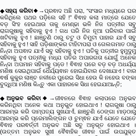
◆
ସହ୍ୟ କରିବା
◆→ପ୍ରଵାଦ ଅଛି ପରା, “ସଂସାର ମଧ୍ୟରେ ଘ
କରିଥିଲେ ପଥର ପଡି଼ଲେ ସହି !” ଵିଵାହ କଲା ମାତ୍ରେ ଯେତେ
ବଡ଼ ସିଂହ ହେଇଥାଉ ତାକୁ ମେଣ୍ଢା ଭଳି ନିଜ ପତ୍ନୀର ସବୁ
ରାଗରୁଷାକୁ ସହିବାକୁ ହୁଏ ! ଗଧ ପରି ନିଜ ନୂଆ ପରିବାର ପାଇଁ
ଖଟିବାକୁ ହୁଏ ! ଛାଞ୍ଚୁଣି ଠାରୁ ଚଟୁ ଓ ଚିମୁଟା ପାହାର ଯାଏଁ ସବୁ
ସହିବାକୁ ହୁଏ ! ସାହି ପଡି଼ଶାଙ୍କର ଟାହିଟାପରା ଓ ଗେଲଗମାତ ଠାରୁ
ନିନ୍ଦା ଅପଵାଦ ଯାଏଁ ସବୁ ସହିବାକୁ ହୁଏ ! ପତିକୁ ପତ୍ନୀର ହୁମୁଦୁମୁ
ସହିବାକୁ ହୁଏ ପତ୍ନୀକୁ ମଧ୍ଯ ପତିର ଅପାରଗତା ଯୋଗୁଁ ଅନେକ
ନିନ୍ଦା ଅପମାନ ସହିବାକୁ ପଡେ଼ ! ଵିଵାହ ପରେ ବଡ଼ ବଡ଼ ଅଧର୍ଯ୍ୟ
ମଣିଷ ସେଇଥିପାଇଁ ଧୈର୍ଯ୍ୟଵାନ ହୋଇଯିବାର ଦେଖାଯାଏ ! ବାର
ଵର୍ଷ କୁକୁର ଲାଞ୍ଚ ନଳୀରେ ପୁରେଇ ସିଧା ହେଉ କି ନହେଉ ବଙ୍କା
ବୁଦ୍ଧିଆ ମଣିଷ କିନ୍ତୁ ଏକା ପାହାରକେ ସିଧା ହେଇଯାଆନ୍ତି;
◆
ଅନୁଭବ କରିବା
◆→ଜୀଵନରେ ଵିଵାହ କଲାପରେ ଅନୁଭ
କରିନଥିବା ଅନେକ କଥା ଅନୁଭୁତ ହୋଇଥାଏ ! ରାଗରୁଷା ଠାରୁ
ଆରମ୍ଭ କରି ଦାମ୍ପତ୍ୟ ସୁଖଯାଏଁ, ଛାଞ୍ଚୁଣି ଠେଙ୍ଗା ମାଡ଼ଠାରୁ
ଆରମ୍ଭ କରି ପ୍ରେମାଲିଙ୍ଗନ ଓ ଚୁମ୍ଵନ ଯାଏଁ ଯେତେ ଯେତେ
ଵିଵାହ ପରଵର୍ତ୍ତୀ ଅନୁଭବ ଅଛି ସବୁ ଅନୁଭୂତ ହୋଇଥାଏ ।
(ଉତ୍ତମ ଅନୁଭବ ସୁଖୀ ଵୈଵାହିକ ଜୀଵନ ପାଇଁ ଉପଯୁକ୍ତ