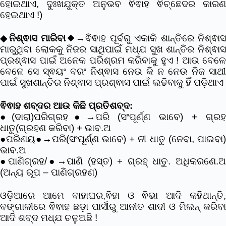
ହୋଇଥାଏ, ଦୁଃଖଯୁକ୍ତ ଅନୁଭବ ଵିଵାହ ଵିଚ୍ଛେଦର କାରଣ
ହେଇଥାଏ !)
◆
ନିଶ୍ଵାସ ମାରିବା
◆→ଵିଵାହ ପୂର୍ବରୁ ଏକାକି ଶାନ୍ତିରେ ନିଶ୍ଵାସ
ମାରୁଥିବା ଲୋକକୁ ନିଜର ସାଥିପାଇଁ ମଧ୍ଯ ସୁଖ ଶାନ୍ତିର ନିଶ୍ଵାସ
ପ୍ରଶ୍ଵାସ ପାଇଁ ଅନେକ ପରିଶ୍ରମ କରିବାକୁ ହୁଏ ! ଆଉ ବେଳେ
ବେଳେ ସେ ସ୍ଵୟଂ ବରଂ ନିଶ୍ଵାସ ନେଉ କି ନ ନେଉ ନିଜ ସାଥୀ
ପାଇଁ ସୁଖଶାନ୍ତିର ନିଶ୍ଵାସ ପ୍ରଶ୍ଵାସ ପାଇଁ ଲଢିବାକୁ ହିଁ ପଡି଼ଥାଏ
ଵିଵାହ ଶବ୍ଦର ଆଉ କିଛି ପ୍ରତିଶବ୍ଦ:
●(ଦାରା)ପରିଗ୍ରହ●→ପରି (ସଂପୂର୍ଣ୍ଣ ଭାବେ) + ଗ୍ରହ
ଧାତୁ(ଗ୍ରହଣ କରିବା) + ଭାବ.ଅ
●ପରିଣୟ●→ପରି(ସଂପୂର୍ଣ୍ଣ ଭାବେ) + ନୀ ଧାତୁ (ନେବା, ପାଇବା)
ଭାବ.ଅ
●ପାଣିଗ୍ରହ/●→ପାଣି (ହସ୍ତ) + ଗ୍ରହ୍ ଧାତୁ. ଅଧିକରଣେ.ଅ
(ଅନ୍ୟ ରୂପ – ପାଣିଗ୍ରହଣ)
ଓଡ଼ିଆରେ ଆମେ ବାହାଘର,ଵିହା ଓ ଵିଭା ଆଦି କହିଥାନ୍ତି,
ବଙ୍ଗାଳୀରେ ଵିଵାହ ଛଡ଼ା ପାର୍ସୀରୁ ଆନୀତ ଶାଦୀ ଓ ମିଲନ୍ କରିବା
ଆଦି ଶବ୍ଦ ମଧ୍ଯ ଚଳୁଅଛି !