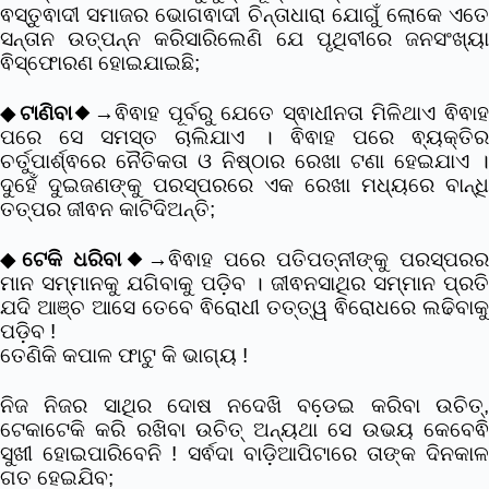
ଵସ୍ତୁଵାଦୀ ସମାଜର ଭୋଗଵାଦୀ ଚିନ୍ତାଧାରା ଯୋଗୁଁ ଲୋକେ ଏତେ
ସନ୍ତାନ ଉତ୍ପନ୍ନ କରିସାରିଲେଣି ଯେ ପୃଥିବୀରେ ଜନସଂଖ୍ୟା
ଵିସ୍ଫୋରଣ ହୋଇଯାଇଛି;
◆
ଟାଣିବା
◆→ଵିଵାହ ପୂର୍ବରୁ ଯେତେ ସ୍ଵାଧୀନତା ମିଳିଥାଏ ଵିଵାହ
ପରେ ସେ ସମସ୍ତ ଚାଲିଯାଏ । ଵିଵାହ ପରେ ଵ୍ୟକ୍ତିର
ଚର୍ତୁପାର୍ଶ୍ଵରେ ନୈତିକତା ଓ ନିଷ୍ଠାର ରେଖା ଟଣା ହେଇଯାଏ ।
ଦୁହେଁ ଦୁଇଜଣଙ୍କୁ ପରସ୍ପରରେ ଏକ ରେଖା ମଧ୍ୟରେ ବାନ୍ଧି
ତତ୍ପର ଜୀଵନ କାଟିଦିଅନ୍ତି;
◆
ଟେକି ଧରିବା
◆→ଵିଵାହ ପରେ ପତିପତ୍ନୀଙ୍କୁ ପରସ୍ପର
ମାନ ସମ୍ମାନକୁ ଯଗିବାକୁ ପଡି଼ବ । ଜୀଵନସାଥିର ସମ୍ମାନ ପ୍ରତି
ଯଦି ଆଞ୍ଚ ଆସେ ତେବେ ଵିରୋଧୀ ତତ୍ତ୍ୱ ଵିରୋଧରେ ଲଢିବାକୁ
ପଡି଼ବ !
ତେଣିକି କପାଳ ଫାଟୁ କି ଭାଗ୍ୟ !
ନିଜ ନିଜର ସାଥିର ଦୋଷ ନଦେଖି ବଡେ଼ଇ କରିବା ଉଚିତ୍,
ଟେକାଟେକି କରି ରଖିବା ଉଚିତ୍ ଅନ୍ୟଥା ସେ ଉଭୟ କେବେଵି
ସୁଖୀ ହୋଇପାରିବେନି ! ସର୍ଵଦା ବାଡି଼ଆପିଟାରେ ତାଙ୍କ ଦିନକାଳ
ଗତ ହେଇଯିବ;