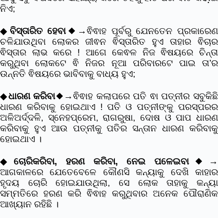
ନିଏ;
◆
ବିସ୍ତାରିତ ହେବା
◆→ଵିଵାହ ପୂର୍ବରୁ ଯେନତେନ ପ୍ରକାରେ
ଚଳିଯାଉଥିବା ଲୋକର ଜୀଵନ ଵିସ୍ତାରିତ ହୁଏ ତାହାର ଵିଚାର
ଵିସ୍ତାର ଲାଭ କରେ ! ଆଗେ କେଵଳ ନିଜ ଵିଷୟରେ ଚିନ୍ତା
କରୁଥିବା ଲୋକଟେ ଵି ନିଜର ନୂଆ ପରିବାରଟେ ପାଇ ତା’ର
ଉନ୍ନତି ଵିଷୟରେ ଭାବିବାକୁ ବାଧ୍ୟ ହୁଏ;
◆
ଧାରଣ କରିବା
◆→ଵିଵାହ କଲାପରେ ପତି ଵା ପତ୍ନୀର ସବୁକିଛ
ଧାରଣ କରିବାକୁ ହୋଇଥାଏ ! ପତି ଓ ପତ୍ନୀଙ୍କୁ ପରସ୍ପରର
ଅଳିଅର୍ଦ୍ଦଳି, ସ୍ନେହପ୍ରେମ, ରାଗରୁଷା, ଦୋଷ ଓ ପାପ ଧାରଣ
କରିବାକୁ ହୁଏ ଆଉ ପତ୍ନୀକୁ ପତିର ସନ୍ତାନ ଧାରଣ କରିବାକୁ
ହୋଇଥାଏ ।
◆
ଚୋରିକରିବା, ହରଣ କରିବା, ନେଇ ପଳେଇବା
◆→
ଆଗକାଳରେ ଯେତେବେଳେ କୌଣସି କନ୍ୟାକୁ ଦେଖି କାହାର
ହୃଦୟ ଚୋରି ହୋଇଯାଉଥିଲା, ସେ ଲୋକ ତାହାକୁ କନ୍ୟା
ସମ୍ମତିରେ ହରଣ କରି ଵିଵାହ କରୁଥିବାର ଅନେକ ପୌରାଣିକ
ଆଖ୍ୟାନ ରହିଛି ।