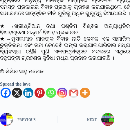
ପୃଥିବୀରେ ମନୁଷ୍ୟ ମାନଙ୍କ ମଧ୍ୟରେ ପ୍ରଚଳିତ ପ୍ରାୟ
ସମସ୍ତ ପ୍ରକାରର ଵିଵାହ ପ୍ରଥାକୁ ଗ୍ରହଣ କରାଯାଇଥିଲେ ହେଁ
ସାଧାରଣତଃ ସାତ୍ତ୍ଵିକ ନୀତି ଗୁଡି଼କୁ ଅଧିକ ଗୁରୁତ୍ୱ ଦିଆଯାଇଛି ।
★→ଖ୍ରୀଷ୍ଟିଆନ ତଥା ପଶ୍ଚିମ ଵିଶ୍ଵର ଅତ୍ୟାଧୁନିକ
ଵିଵାହପ୍ରଥା ଗନ୍ଧର୍ବ ଵିଵାହ ପ୍ରକାରର
★→ମୁସଲମାନ ମାନଙ୍କ ଵିଵାହ ନୀତି କେଵଳ ଏକ ସାମାଜିକ
ଚୁକ୍ତିନାମା ଏବଂ ତାହା କେବେଵି ଭଙ୍ଗ କରାଯାଇପାରିବାର ମଧ୍ଯ
ଵ୍ୟଵସ୍ଥା ରହିଛି ପୁଣି ଏକପତ୍ନୀବ୍ରତ ବଦଳରେ ଏଥିରେ
ବହୁପତ୍ନୀ ଗ୍ରହଣର ସୁଵିଧା ମଧ୍ଯ ପ୍ରଦାନ କରାଯାଇଛି ।
© ଶିଶିର ସାହୁ ମନୋଜ
Spread the love
PREVIOUS
NEXT