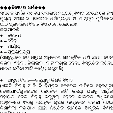
◆◆◆
ଵିଵାହ ଓ ଧର୍ମ
◆◆◆
ସନାତନ ଧର୍ମର ଦଶବିଧ ସଂସ୍କାର ମଧ୍ୟରୁ ଵିଵାହ ହେଉଛି ଗୋଟିଏ
ମୁଖ୍ୟ ସଂସ୍କାର ।ସନାତନ ଧର୍ମଗ୍ରନ୍ଥ ଓ ଶାସ୍ତ୍ର ଗୁଡି଼କରେ
ଆଠ ପ୍ରକାରର ଵିଵାହ ଵିଷୟରେ ଉଲ୍ଲେଖ
କରାଯାଇଛି,
●→ବ୍ରାହ୍ମ
●→ଦୈଵ
●→ଆର୍ଯ୍ୟ
●→ପ୍ରାଜାପତ୍ୟ
(ଏସବୁଥିରେ ଵହ୍ ଧାତୁର ଅଧିକାଂଶ ସାତ୍ତ୍ଵିକ ଅର୍ଥ ଯଥା: ଵହନ
କରିବା, ଵହିବା, ଚଳାଇବା, ବାଟ କଢା଼ଇ ନେବା, ଵିସ୍ତାରିତ କରିବା,
ଧାରଣ କରିବା ଆଦି କାର୍ଯ୍ୟ କରୁଅଛି)
●→ଆସୁର ବିବାହ—କନ୍ୟାକୁ କିଣିକି ଵିଵାହ
(ଏଭଳି ଵିଵାହ ଆଜି ଵି ଵିଶ୍ଵର କେତେକ ଜାତିରେ ହେଉଥିବା
ଦେଖାଯାଏ/ଗୁଜରାଟର କେତେକ ଜାତି କନ୍ୟା ଘରକୁ ଆର୍ଥିକ
ସହାୟତା ଦେଇ ଵିଵାହ କରୁଥିଲା ଵେଳେ ଭାରତର ଅଧିକାଂଶ
ଅଞ୍ଚଳରେ ଵରକୁ ଯୌତୁକ ରୂପକ ଉତ୍କୋଚ ଟଙ୍କା ଦେଇ
କିଣାଵିକା କରାଯାଏ ଯାହା ନିଶ୍ଚିତ ଭାବରେ ଆସୁରିକ ଵିଵାହ