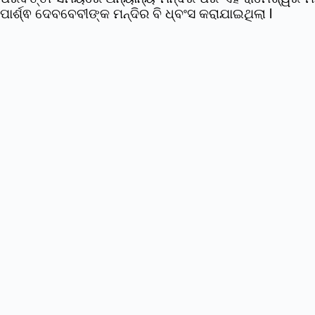
ପାର୍ଶ୍ଵ ଦେବବେବୀଙ୍କ ମନ୍ଦିର ବି ଧ୍ବଂସ କରାଯାଇଥିଲା l