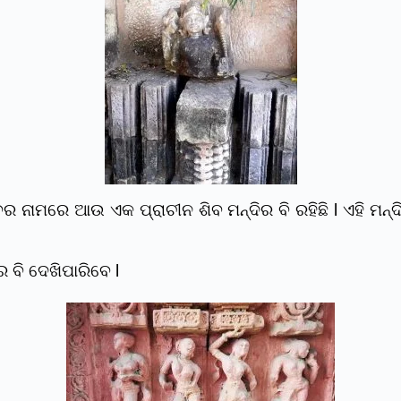
 ନାମରେ ଆଉ ଏକ ପ୍ରାଚୀନ ଶିବ ମନ୍ଦିର ବି ରହିଛି l ଏହି ମନ୍ଦି
ର ବି ଦେଖିପାରିବେ l