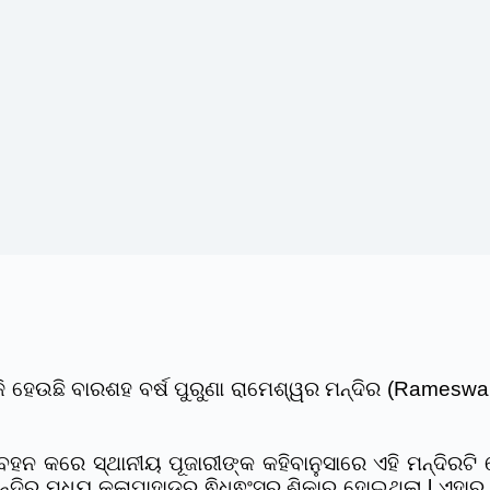
ହେଉଛି ବାରଶହ ବର୍ଷ ପୁରୁଣା ରାମେଶ୍ୱର ମନ୍ଦିର (Rameswar T
 ବହନ କରେ ସ୍ଥାନୀୟ ପୂଜାରୀଙ୍କ କହିବାନୁସାରେ ଏହି ମନ୍ଦିରଟି
ନ୍ଦିର ମଧ୍ୟ କଳାପାହାଡ଼ର ଵିଧ୍ଵଂସର ଶିକାର ହୋଇଥିଲା l ଏହା