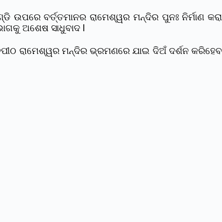
 ଉପରେ ବର୍ତ୍ତମାନର ରାମେଶ୍ୱର ମନ୍ଦିର ପୁନଃ ନିର୍ମାଣ କରା
ଭାଗକୁ ଅଶେଷ ସାଧୁବାଦ l
ପୀଠ ରାମେଶ୍ୱର ମନ୍ଦିର ଭ୍ରମଣରେ ଯାଇ ଦିଅଁ ଦର୍ଶନ କରିହେବ