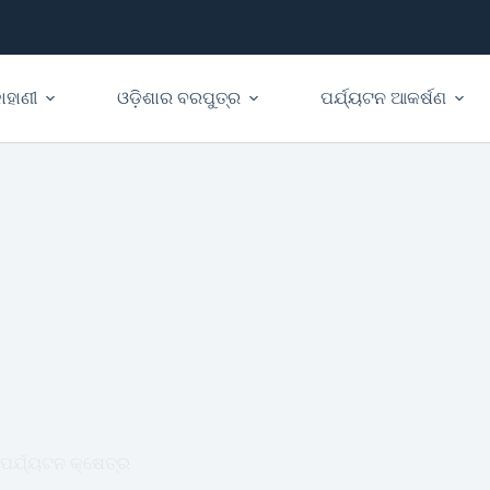
ାହାଣୀ
ଓଡ଼ିଶାର ବରପୁତ୍ର
ପର୍ଯ୍ୟଟନ ଆକର୍ଷଣ
ପର୍ଯ୍ୟଟନ କ୍ଷେତ୍ର