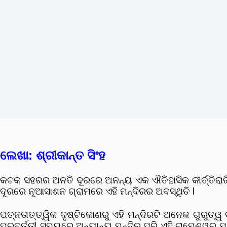
ଲେଖା: ଶ୍ରୀକାନ୍ତ ସିଂହ
କଟକ ସହରର ଅନତି ଦୂରରେ ଅନନ୍ୟ ଏକ ଐତିହାସିକ କୀର୍ତ୍ତିରାଜି 
ଦୂରରେ ନୂଆସାଶନ ଗ୍ରାମରେ ଏହି ମନ୍ଦିରର ଅବସ୍ଥିତି l
ପତ୍ନତାତ୍ତ୍ୱିକ ଦୃଷ୍ଟିକୋଣରୁ ଏହି ମନ୍ଦିରଟି ଅନେକ ଗୁରୁତ୍ୱ
ପରବର୍ତ୍ତୀ ସମୟରେ ଅନ୍ୟାନ୍ୟ ମନ୍ଦିର ପରି ଏହି ରାମେଶ୍ୱର ମ