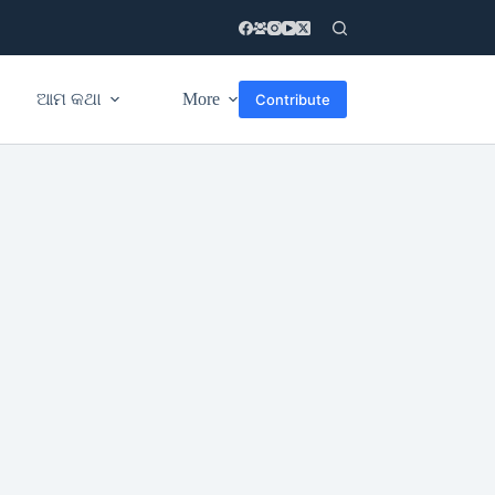
ଆମ କଥା
More
Contribute