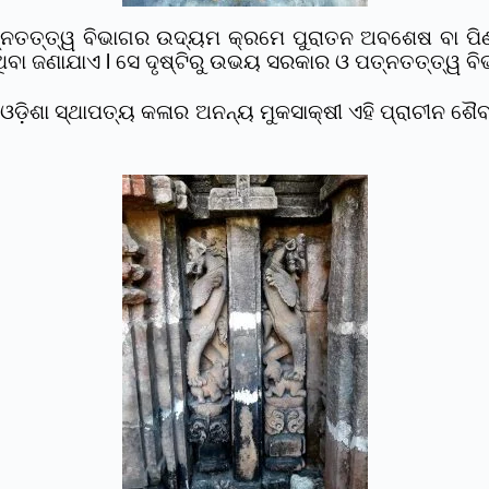
ନତତ୍ତ୍ୱ ବିଭାଗର ଉଦ୍ୟମ କ୍ରମେ ପୁରାତନ ଅବଶେଷ ବା ପିଣ୍ଡି
ିବା ଜଣାଯାଏ l ସେ ଦୃଷ୍ଟିରୁ ଉଭୟ ସରକାର ଓ ପତ୍ନତତ୍ତ୍ୱ ବି
ିଶା ସ୍ଥାପତ୍ୟ କଳାର ଅନନ୍ୟ ମୁକସାକ୍ଷୀ ଏହି ପ୍ରାଚୀନ ଶୈବ