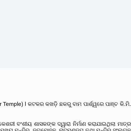
emple) l କଟକର କଖଡ଼ି ଛକରୁ ବାମ ପାର୍ଶ୍ୱରେ ପାଞ୍ଚ କି.ମି.
 କେଶରୀ ବଂଶୀୟ ଶାସକଙ୍କ ଦ୍ୱାରା ନିର୍ମାଣ କରାଯାଇଥିଲା ମାତ୍ର
ର ମୁଖ୍ୟ ମନ୍ଦିର, ଜଗମୋହନ, ନାଟମଣ୍ଡପ ତଥା ମନ୍ଦିର ସଂଲଗ୍ନ