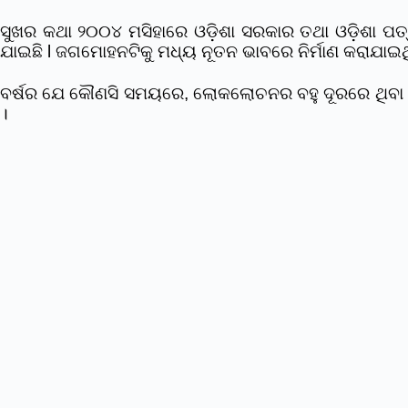
ସୁଖର କଥା ୨୦୦୪ ମସିହାରେ ଓଡ଼ିଶା ସରକାର ତଥା ଓଡ଼ିଶା ପତ୍
ଯାଇଛି l ଜଗମୋହନଟିକୁ ମଧ୍ୟ ନୂତନ ଭାବରେ ନିର୍ମାଣ କରାଯାଇଥ
ବର୍ଷର ଯେ କୌଣସି ସମୟରେ, ଲୋକଲୋଚନର ବହୁ ଦୂରରେ ଥିବା ଓଡ଼
।