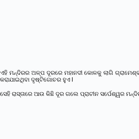
ଏହି ମନ୍ଦିରର ଅଳ୍ପ ଦୂରରେ ମହାନଦୀ କୋଳକୁ ଲାଗି ଗ୍ରାମେଶ୍ବର
କରାଯାଇଥିବା ଦୃଷ୍ଟିଗୋଚର ହୁଏ l
ସେହି ରାସ୍ତାରେ ଆଉ କିଛି ଦୂର ଗଲେ ପ୍ରାଚୀନ ସର୍ପେଶ୍ୱର ମନ୍ଦି