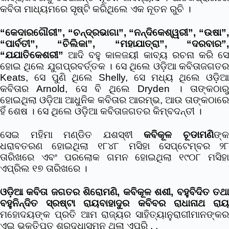
କବିତା ମାଧ୍ୟମରେ ସୃଷ୍ଟି କରିଥିଲେ ଏକ ନୂତନ ରୁଚି ।
“କେଦାରଗୌରୀ”, “ଚନ୍ଦ୍ରଭାଗା”, “ନନ୍ଦିକେଶ୍ୱରୀ”, “ଉଷା”,
“ପାର୍ବତୀ”, “ଚିଲିକା”, “ମହାଯାତ୍ରା”, “ଦରବାର”,
“ଯଯାତିକେଶରୀ”
ଆଦି ବହୁ କାଳଜୟୀ କାବ୍ୟ ରଚନା କରି ସେ
ହୋଇ ଥିଲେ ଯୁଗପ୍ରବର୍ତ୍ତକ । ସେ ଥିଲେ ଓଡ଼ିଆ କବିତାଜଗତର
Keats, ସେ ପୁଣି ଥିଲେ Shelly, ସେ ମଧ୍ୟ ଥିଲେ ଓଡ଼ିଆ
କବିତାର Arnold, ସେ ବି ଥିଲେ Dryden । ତାଙ୍କଠାରୁ
ହୋଇଥିଲା ଓଡ଼ିଆ ଆଧୁନିକ କବିତାର ଆରମ୍ଭ, ଆଉ ତାଙ୍କଠାରେ
ହିଁ ଶେଷ । ସେ ଥିଲେ ଓଡ଼ିଆ କବିତାଜଗତର କିମ୍ବଦନ୍ତୀ ।
ସେଇ ମହିମା ମଣ୍ଡିତ ଯଶସ୍ଵୀ
କବିକୂଳ ଚୂଡାମଣି
ଙ୍
ଧରାବତରଣ ହୋଇଥିଲା ୧୮୪୮ ମସିହା ସେପ୍ଟେମ୍ବର ୨୮
ତାରିଖରେ ଏବଂ ପରଲୋକ ଗମନ ହୋଇଥିଲା ୧୯୦୮ ମସିହା
ଏପ୍ରିଲ ୧୭ ତାରିଖରେ ।
ଓଡ଼ିଆ କବିତା ଜଗତର ଶିରୋମଣି, କବିକୂଳ ଶଶୀ, ବହୁବିଦିତ ତଥା
ବହୁନିନ୍ଦିତ ସ୍ରଷ୍ଟା ରାୟବାହାଦୁର କବିବର ରାଧାନାଥ ରାୟ
ମହୋଦୟଙ୍କ ପ୍ରତି ଆମ ରାଜ୍ୟର ସାହିତ୍ୟାନୁରାଗୀମାନଙ୍କର
ଏଇ ଭକ୍ତିପୂତ ଶ୍ରଦ୍ଧାସୁମନ ଥିଲା ଏପରି . .