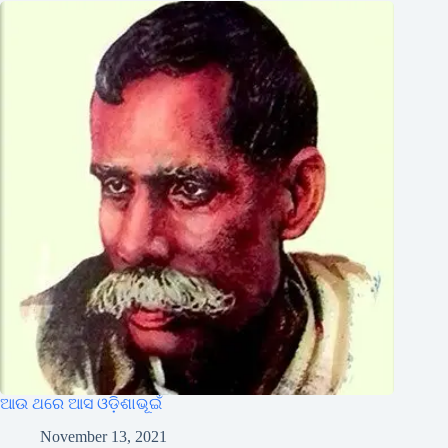
ଆଉ ଥରେ ଆସ ଓଡ଼ିଶାଭୂଇଁ
November 13, 2021