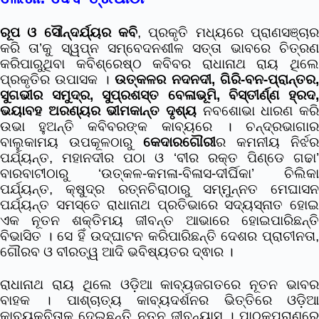
ରୂପ ଓ ସୌନ୍ଦର୍ଯ୍ୟର କବି
, ପ୍ରକୃତି ମଧ୍ୟରେ ପ୍ରାଣସଞ୍ଚାର
କରି ତା’କୁ ସ୍ୱପ୍ନ ସମ୍ବେଦନଶୀଳ ସତ୍ତା ଭାବରେ ଚିତ୍ରଣ
କରିପାରୁଥିବା କବିଶ୍ରେଷ୍ଠ କବିବର ରାଧାନାଥ ରାୟ ଥିଲେ
ପ୍ରକୃତିର ଉପାସକ ।
ଉତ୍କଳର ନଦନଦୀ, ଗିରି-ବନ-ପ୍ରାନ୍ତର
ସୁଗଭୀର ସମୁଦ୍ର, ସୁପ୍ରଶସ୍ତ ବେଳାଭୂମି, ବିସ୍ତୀର୍ଣ୍ଣ ହ୍ରଦ,
ଭୟାବହ ଅରଣ୍ୟର ଭୀମକାନ୍ତ ଦୃଶ୍ୟ
ନବଶୋଭା ଧାରଣ କରି
ଉଭା ହୁଅନ୍ତି କବିବରଙ୍କ କାବ୍ୟରେ । ଚନ୍ଦ୍ରଭାଗାର
ବାଲୁକାମୟ ଉପକୂଳଠାରୁ
କେଦାରଗୌରୀ
ର କମନୀୟ ନିର୍ଝର
ପର୍ଯ୍ୟନ୍ତ, ମହାନଦୀର ପଠା ଓ ‘ବୀର ରକ୍ତ ପିଣ୍ଡେ ଗଢା’
ବାରବାଟୀଠାରୁ ‘ଉତ୍କଳ-କମଳା-ବିଳାସ-ଦୀର୍ଘିକା’ ଚିଲିକା
ପର୍ଯ୍ୟନ୍ତ, କ୍ଷୁଦ୍ର ରତ୍ନଚିରାଠାରୁ ସମ୍ମୁନ୍ନତ ମେଘାସନ
ପର୍ଯ୍ୟନ୍ତ ସମସ୍ତେ ରାଧାନାଥ ପ୍ରତିଭାରେ ସଦ୍ୟସ୍ନାତ ହୋଇ
ଏକ ନୂତନ ଶକ୍ତିମୟ ଜୀବନ୍ତ ଆଭାରେ ହୋଇପାରିଛନ୍ତି
ବିଭାସିତ । ସେ ହିଁ ଉଦ୍ଘାଟନ କରିପାରିଛନ୍ତି ଦେଶର ପ୍ରାଚୀନତା,
ଗୌରବ ଓ ବୀରତ୍ୱ ଆଦି ଭବିଷ୍ୟତର ଦ୍ଵାର ।
ରାଧାନାଥ ରାୟ ଥିଲେ ଓଡ଼ିଆ କାବ୍ୟଜଗତରେ ନୂତନ ଭାବର
ବାହକ । ପାଶ୍ଚାତ୍ୟ କାବ୍ୟଦର୍ଶନର ଭିତ୍ତିରେ ଓଡ଼ିଆ
କାବ୍ୟକବିତାକୁ ଦେଇଛନ୍ତି ନୂତନ ଜୀବନ୍ୟାସ । ପାଠକପ୍ରାଣରେ