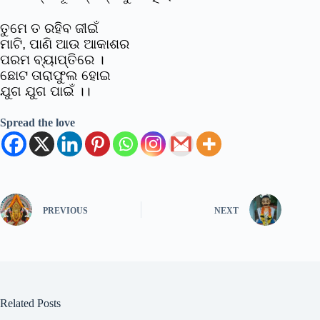
ତୁମେ ତ ରହିବ ଜୀଇଁ
ମାଟି, ପାଣି ଆଉ ଆକାଶର
ପରମ ବ୍ୟାପ୍ତିରେ ।
ଛୋଟ ତାରାଫୁଲ ହୋଇ
ଯୁଗ ଯୁଗ ପାଇଁ ।।
Spread the love
PREVIOUS
NEXT
Related Posts