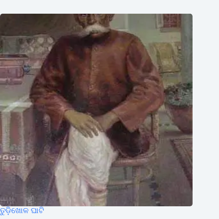
ତୁଡ଼ିଖୋଳ ଘାଟି