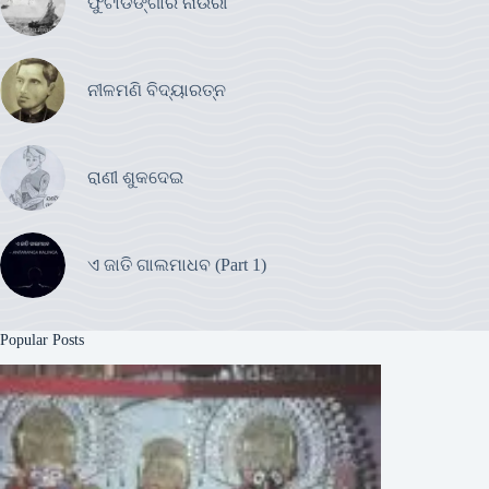
ଫୁଟାଡଙ୍ଗାର ନାଉରୀ
ନୀଳମଣି ବିଦ୍ୟାରତ୍ନ
ରାଣୀ ଶୁକଦେଇ
ଏ ଜାତି ଗାଲମାଧବ (Part 1)
Popular Posts