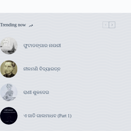
Trending now
ଫୁଟାଡଙ୍ଗାର ନାଉରୀ
ନୀଳମଣି ବିଦ୍ୟାରତ୍ନ
ରାଣୀ ଶୁକଦେଇ
ଏ ଜାତି ଗାଲମାଧବ (Part 1)