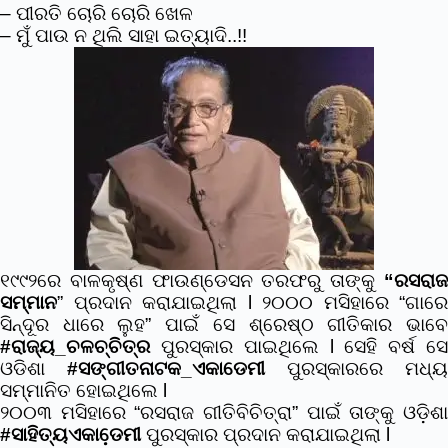
– ପୀରତି ଚୋରି ଚୋରି ଖେଳ
– ମୁଁ ପାଉ ନ ଥିଲି ସାହା ଇତ୍ୟାଦି..!!
୧୯୯୨ରେ ବାଳକୃଷ୍ଣ ଫାଉଣ୍ଡେସନ ତରଫରୁ ତାଙ୍କୁ
“ରସରାଜ
ସମ୍ମାନ
” ପ୍ରଦାନ କରାଯାଇଥିଲା l
୨୦୦୦ ମସିହାରେ “ଗାରେ
ସିନ୍ଦୂର ଧାରେ ଲୁହ” ପାଇଁ ସେ ଶ୍ରେଷ୍ଠ ଗୀତିକାର ଭାବେ
#ରାଜ୍ୟ_ଚଳଚ୍ଚିତ୍ର
ପୁରସ୍କାର ପାଇଥିଲେ l
ସେହି ବର୍ଷ ସ
ଓଡିଶା
#ସଙ୍ଗୀତନାଟକ_ଏକାଡେମୀ
ପୁରସ୍କାରରେ ମଧ୍ୟ
ସମ୍ମାନିତ ହୋଇଥିଲେ l
୨୦୦୩ ମସିହାରେ “ରସରାଜ ଗୀତିବିଚିତ୍ରା” ପାଇଁ ତାଙ୍କୁ ଓଡ଼ିଶା
#ସାହିତ୍ୟଏକାଡେ଼ମୀ
ପୁରସ୍କାର ପ୍ରଦାନ କରାଯାଇଥିଲା l