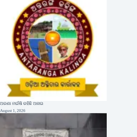
ଅରଣା ମଇଁଷି ରହିଛି ଅନାଇ
August 1, 2026