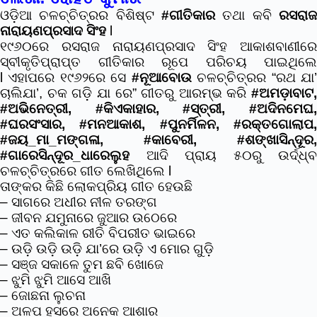
ଓଡ଼ିଆ ଚଳଚ୍ଚିତ୍ରର ବିଶିଷ୍ଟ
#ଗୀତିକାର
ତଥା କବି
ରସରାଜ
ନାରାୟଣପ୍ରସାଦ ସିଂହ
l
୧୯୬୦ରେ ରସରାଜ ନାରାୟଣପ୍ରସାଦ ସିଂହ ଆକାଶବାଣୀରେ
ସ୍ବୀକୃତିପ୍ରାପ୍ତ ଗୀତିକାର ରୂପେ ପରିଚୟ ପାଇଥିଲେ
l
ଏହାପରେ ୧୯୬୨ରେ ସେ
#ନୂଆବୋଉ
ଚଳଚ୍ଚିତ୍ରର “ରଥ ଯା
ଚାଲିଯା’, ଚକ ଗଡ଼ି ଯା ରେ” ଗୀତରୁ ଆରମ୍ଭ କରି
#ଅମଡ଼ାବାଟ
,
#ଅଭିନେତ୍ରୀ
,
#କିଏକାହାର
,
#ସ୍ତ୍ରୀ
,
#ଅଦିନମେଘ
#ଘରସଂସାର
,
#ମନଆକାଶ
,
#ପୁନର୍ମିଳନ
,
#ରକ୍ତଗୋଲାପ
#ଜୟ_ମା_ମଙ୍ଗଳା
,
#କାବେରୀ
,
#ଶଙ୍ଖାସିନ୍ଦୂର
,
#ଗାରେସିନ୍ଦୂର_ଧାରେଲୁହ
ଆଦି ପ୍ରାୟ ୫୦ରୁ ଉର୍ଦ୍ଧ୍ବ
ଚଳଚ୍ଚିତ୍ରରେ ଗୀତ ଲେଖିଥିଲେ l
ତାଙ୍କର କିଛି ଲୋକପ୍ରିୟ ଗୀତ ହେଉଛି
– ସାଗରେ ଅଧୀର ନୀଳ ତରଙ୍ଗ
– ଜୀବନ ଯମୁନାରେ ଜୁଆର ଉଠେରେ
– ଏତ କଲିକାଳ ରୀତି ବିପରୀତ ଭାଇରେ
– ଉଡ଼ି ଉଡ଼ି ଉଡ଼ି ଯା’ରେ ଉଡ଼ି ଏ ମୋର ଗୁଡ଼ି
– ସଞ୍ଜ ସକାଳେ ତୁମ ଛବି ଖୋଜେ
– ଝୁମି ଝୁମି ଆସେ ଆଖି
– ଜୋଛନା ଲୁଚନା
– ଅଳପ ହସରେ ଅନେକ ଆଶାର