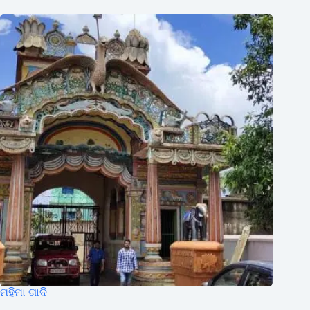
ମହିମା ଗାଦି