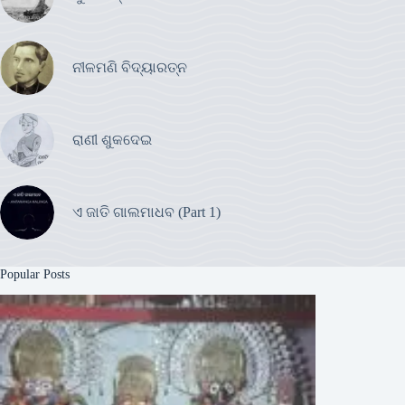
ନୀଳମଣି ବିଦ୍ୟାରତ୍ନ
ରାଣୀ ଶୁକଦେଇ
ଏ ଜାତି ଗାଲମାଧବ (Part 1)
Popular Posts