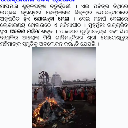
ମାଘମାସ ଶୁକ୍ଳପକ୍ଷ ଚତୁର୍ଦ୍ଦଶୀ । ଏଇ ପବିତ୍ର ତିଥିରେ
ଉତ୍କଳ ଭୂଖଣ୍ଡର ଢେଙ୍କାନାଳ ଜିଲ୍ଲାର ଯୋରନ୍ଦାଠାରେ
ଅନୁଷ୍ଠିତ ହୁଏ
ଯୋରନ୍ଦା ମେଳା
। ସେଇ ମହାର୍ଘ ବେଳାରେ
ଲୋକାରଣ୍ୟ ହୋଇଉଠେ ଏ ମହିମାପୀଠ । ମୁହୁର୍ମୁହଃ ଉଚ୍ଚାରିତ
ହୁଏ
ଅଲେଖ ମହିମା
ଶବ୍ଦ । ଆକାଶର ପୂର୍ଣ୍ଣଚନ୍ଦ୍ର ଏବଂ ଘିଅ
ଦୀପାଳିର ଆଲୋକ ମିଶି ଗାଦିମନ୍ଦିରର ଶ୍ରୀ ଯୋଗେଶ୍ୱର
ମହିମାଙ୍କ ସ୍ମୃତିକୁ ଅବଲୋକନ କରନ୍ତି ଯେପରି ।