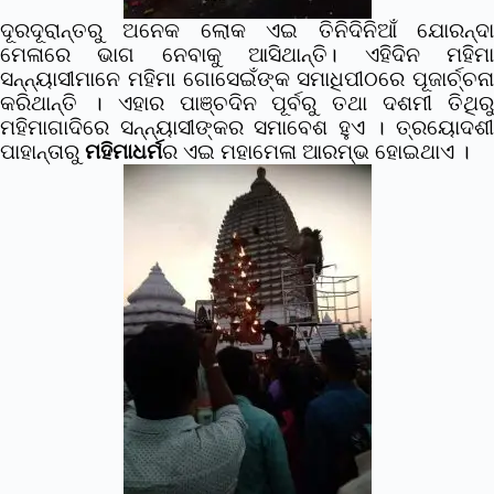
ଦୂରଦୂରାନ୍ତରୁ ଅନେକ ଲୋକ ଏଇ ତିନିଦିନିଆଁ ଯୋରନ୍ଦା
ମେଳାରେ ଭାଗ ନେବାକୁ ଆସିଥାନ୍ତି। ଏହିଦିନ ମହିମା
ସନ୍ନ୍ୟାସୀମାନେ ମହିମା ଗୋସେଇଁଙ୍କ ସମାଧିପୀଠରେ ପୂଜାର୍ଚ୍ଚନା
କରିଥାନ୍ତି । ଏହାର ପାଞ୍ଚଦିନ ପୂର୍ବରୁ ତଥା ଦଶମୀ ତିଥିରୁ
ମହିମାଗାଦିରେ ସନ୍ନ୍ୟାସୀଙ୍କର ସମାବେଶ ହୁଏ । ତ୍ରୟୋଦଶୀ
ପାହାନ୍ତାରୁ
ମହିମାଧର୍ମ
ର ଏଇ ମହାମେଳା ଆରମ୍ଭ ହୋଇଥାଏ ।