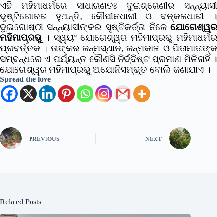
ଏହି ମହିମାଧର୍ମରେ ସାଧାରଣତଃ ଦୁଇଶ୍ରେଣୀର ସନ୍ନ୍ୟାସୀ
ଦୃଷ୍ଟିଗୋଚର ହୁଅନ୍ତି, କୌପୀନଧାରୀ ଓ ବଳ୍‌କଳଧାରୀ ।
ଦୁଇଗୋଷ୍ଠୀ ସନ୍ନ୍ୟାସୀଙ୍କର ସୃଷ୍ଟିକର୍ତ୍ତା ନିଜେ
ଯୋଗେଶ୍ୱର
ମହିମାପ୍ରଭୁ
। ସ୍ୱୟଂ ଯୋଗେଶ୍ୱର ମହିମାପ୍ରଭୁ ମହିମାଧର୍ମର
ପ୍ରବର୍ତ୍ତକ । ତାଙ୍କର ଜନ୍ମସ୍ଥାନ, ଜନ୍ମକାଳ ଓ ପିତାମାତାଙ୍କ
ସମ୍ବନ୍ଧରେ ଏ ପର୍ଯ୍ୟନ୍ତ କୌଣସି ନିର୍ଦ୍ଦିଷ୍ଟ ପ୍ରମାଣ ମିଳିନାହିଁ ।
ଯୋଗେଶ୍ୱର ମହିମାପ୍ରଭୁ ଅଯୋନିସମ୍ଭୂତ ବୋଲି ଜଣାଯାଏ ।
Spread the love
PREVIOUS
NEXT
Related Posts