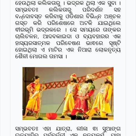
ହେଉଥିଲା କଲିକତାରୁ । ଭଦ୍ରକ ଥିଲା ଏକ ସୁବା ।
ସମ୍ଭବତଃ କଲିକତାରୁ ପରିଦର୍ଶନ ସହ
ବନ୍ଦୋବସ୍ତ କରିବାକୁ ଓଡିଶାର ବିଭିନ୍ନ ଅଞ୍ଚଳ
ଗସ୍ତ କରି ପରିଶେଷରେ ଅଟକି ଯାଇଥିଲେ
ଵୀରଭୂମି ଭଦ୍ରକରେ । ସେ ସମୟରେ ତାଙ୍କର
ଚାଲିଚଳନ, ଆଦବକାଇଦା ଓ ବ୍ୟବହାରର ଏକ
ହାସ୍ୟରସାତ୍ମକ ପରିବେଷଣ ଭାଵରେ ସୃଷ୍ଟି
ହୋଇଥିଲା ଏ ମାଟିର ଏକ ନିଆରା ଲୋକନୃତ୍ୟ
ଶୈଳୀ ମୋଗଲ ତାମସା ।
ସମ୍ଭବତଃ ଏହା ଯାତ୍ରା, ଲୀଳା ଵା ସୁଆଙ୍ଗ
ଇତ୍ୟାଦିର ପୂର୍ବବର୍ତ୍ତୀ ଏକ ନୃତ୍ୟକର୍ମ, ଯାହା