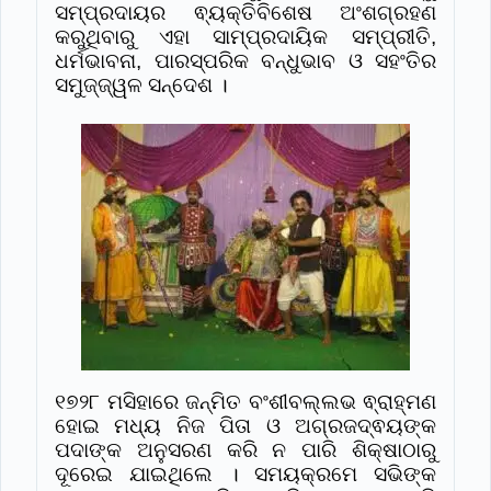
ସମ୍ପ୍ରଦାୟର ଵ୍ୟକ୍ତିବିଶେଷ ଅଂଶଗ୍ରହଣ
କରୁଥିବାରୁ ଏହା ସାମ୍ପ୍ରଦାୟିକ ସମ୍ପ୍ରୀତି,
ଧର୍ମଭାବନା, ପାରସ୍ପରିକ ବନ୍ଧୁଭାବ ଓ ସହଂତିର
ସମୁଜ୍ଜ୍ୱଳ ସନ୍ଦେଶ ।
୧୭୨୮ ମସିହାରେ ଜନ୍ମିତ ବଂଶୀବଲ୍ଲଭ ଵ୍ରାହ୍ମଣ
ହୋଇ ମଧ୍ୟ ନିଜ ପିତା ଓ ଅଗ୍ରଜଦ୍ଵୟଙ୍କ
ପଦାଙ୍କ ଅନୁସରଣ କରି ନ ପାରି ଶିକ୍ଷାଠାରୁ
ଦୂରେଇ ଯାଇଥିଲେ । ସମୟକ୍ରମେ ସଭିଙ୍କ