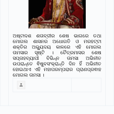
ଅଷ୍ଟାଦଶ ଶତାବ୍ଦୀର ଶେଷ ଭାଗରେ ତଥା
ମୋଗଲ ଶାସନର ଅଧୋଗତି ଓ ମରହଟ୍ଟା
ଶକ୍ତିର ଅଭ୍ୟୁଦୟ କାଳରେ ଏହି ମୋଗଲ
ତାମସାର ସୃଷ୍ଟି । ଚୈତ୍ରମାସର ଶେଷ
ସପ୍ତାହବ୍ୟାପୀ ବିଭିନ୍ନ ତାମସା ଅଭିନୀତ
ଉପରାନ୍ତେ ଵିଷୁବସଂକ୍ରାନ୍ତି ଦିନ ହିଁ ଅଭିନୀତ
ହୋଇଥାଏ ଏହି ମହାପରମ୍ପରାର ପ୍ରାଣପ୍ରଵାହ
ମୋଗଲ ତାମସା ।