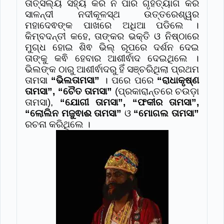
ତାତ୍ସଲ୍ୟ ସହ୍ୟ କରି ନ ପାରି ଗୃହତ୍ୟାଗ କରି
ସାଳନ୍ଦୀ ନଦୀକୂଳସ୍ଥ ଉତ୍ତରେଶ୍ୱର
ମହାଦେଵଙ୍କ ପାଖରେ ଅଧିଆ ପଡିଲେ ।
କିମ୍ବଦନ୍ତୀ କହେ, ତାଙ୍କର ଭକ୍ତି ଓ ନିଷ୍ଠାରେ
ମୁଗ୍ଧ ହୋଇ ଶିଵ ଭିଲ୍ ରୂପରେ ଦର୍ଶନ ଦେଇ
ତାଙ୍କୁ କଵି ହେବାର ଆଶୀର୍ଵାଦ ଦେଇଥିଲେ ।
ଭିଲଙ୍କ ଠାରୁ ଆଶୀର୍ଵାଦରୁ ହିଁ ସଞ୍ଚରିଥିଲା ପ୍ରଥମ
ତାମସା
“ଭିଲତାମସା”
। ପରେ ପରେ
“ରାଧାକୃଷ୍ଣ
ତାମସା”, “ଚୈତ ତାମସା”
(ପ୍ରକାରାନ୍ତରେ ଚଉଡ଼ା
ତାମସା),
“ଯୋଗୀ ତାମସା”, “ଫକୀର ତାମସା”,
“ଲୋଲିନ ମଜୁଵାଈ ତାମସା”
ଓ
“ମୋଗଲ ତାମସା”
ରଚନା କରିଥିଲେ ।