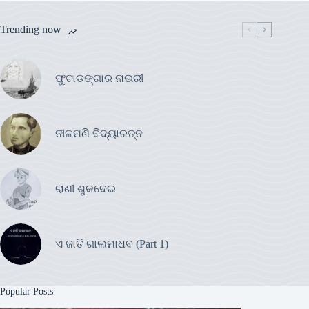
Trending now
ଫୁଟାଡଙ୍ଗାର ନାଉରୀ
ନୀଳମଣି ବିଦ୍ୟାରତ୍ନ
ରାଣୀ ଶୁକଦେଇ
ଏ ଜାତି ଗାଲମାଧବ (Part 1)
Popular Posts