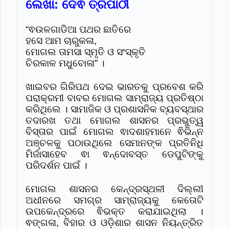
ଲେଖା: ଦେଵ ତ୍ରିପାଠୀ
“ଵଉଳଗାଡିଆ ପଥର ଛାତିରେ
ହସେ ଆମ ଚାରୁକଳା,
ମୋଗଲ ତାମସା ସ୍ମୃତି ଓ ସଂସ୍କୃତି
ଚିରକାଳ ମଧୁବୋଳା” ।
ଖାଇବର ଗିରିପଥ ଦେଇ ଭାରତକୁ ପ୍ରବେଶ କରି
ପରାକ୍ରମୀ ବାବର ମୋଗଲ ସାମ୍ରାଜ୍ୟ ପ୍ରତିଷ୍ଠା
କରିଥିଲେ । ସାମାଜିକ ଓ ପ୍ରଶାସନିକ ବ୍ୟବସ୍ଥାର
ତଦାରଖ ତଥା ମୋଗଲ ଶାସନର ପ୍ରଭୁତ୍ୱ
ବିସ୍ତାର ପାଇଁ ମୋଗଲ ଵାଦଶାହମାନେ ଵିଭିନ୍ନ
ଅଞ୍ଚଳକୁ ପଠାଉଥିଲେ ସେମାନଙ୍କ ପ୍ରତିନିଧି
ମିର୍ଜାସାହେବ ଵା ଵନ୍ଦୋବସ୍ତ ଡେପୁଟିଙ୍କୁ
ପରିଦର୍ଶନ ପାଇଁ ।
ମୋଗଲ ଶାସନର କେନ୍ଦ୍ରସ୍ଥଳୀ ଦିଲ୍ଲୀ
ଅଧୀନରେ ସମଗ୍ର ସାମ୍ରାଜ୍ୟକୁ କେତୋଟି
ଉପକେନ୍ଦ୍ରରେ ଵିଭକ୍ତ କରାଯାଇଥିଲା ।
ଵଙ୍ଗଳା, ବିହାର ଓ ଓଡ଼ିଶାର ଶାସନ ନିୟନ୍ତ୍ରିତ