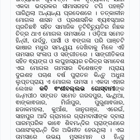
ଏକଦା ଭଦ୍ରକର ସୀମାସରହଦ ଟପି ପହଞ୍ଚି
ପାରିଥିଲା ଅନ୍ୟାନ୍ୟ ପ୍ରଦେଶରେ । ତତ୍କାଳୀନ
ମୋଗଲ ଶାସନ ଓ ପ୍ରଶାସନିକ ଵ୍ୟଵସ୍ଥାର
ପ୍ରତିଛଵି ସହିତ ସାମାଜିକ ତୃଟିବିଚ୍ୟୁତିର ନିଛକ
ଚିତ୍ର ଥାଏ ମୋଗଲ ତାମସାରେ । ଓଡ଼ିଆ ସମେତ
ହିନ୍ଦୀ, ଉର୍ଦ୍ଦୁ, ପାର୍ସୀ ଓ ଵଙ୍ଗଳା ପରି ପାଞ୍ଚଟି
ଭାଷାର ମଧୁର ସମନ୍ୱୟ ଦେଖିବାକୁ ମିଳେ ଏହି
ତାମସାର ସଂଳାପ ଓ ସଙ୍ଗୀତରେ । ସାଙ୍ଗୀତିକତା
ସହିତ ଵ୍ୟଙ୍ଗ ଓ ଲଘୁହାସ୍ୟର ଚରିତ୍ର ସମାବେଶ
ଏଇ ମୋଗଲ ତାମସାର ବିଶେଷତ୍ଵ ।
ପ୍ରାୟ
ଦୁଇଶହ ପଚାଶ ବର୍ଷ ପୁରାତନ କିନ୍ତୁ ଅଧୁନା
ଲୁପ୍ତପ୍ରାୟ ଏ ମୋଗଲ ତାମସା । ଏକଦା ଏହାର
ଲେଖକ
କବି ଵଂଶୀବଲ୍ଲଭ ଗୋସ୍ବାମୀ
ଙ୍କ
ଜନ୍ମପୀଠ ସଙ୍ଗତ ସମେତ ଗରଦପୁର, ସନ୍ଥିଆ,
ଵାଙ୍କାଵଜାର, ମିର୍ଜାପୁର, ପୁରୁଣାଵଜାର,
ଛଡାକମହଲା, କୁଆଁଶ, ଜାନୁଗଞ୍ଜ, ଏରେଇଁ,
ସାହାପୁର ଆଦି ଗ୍ରାମରେ ଗ୍ରାମବାସୀଙ୍କ ଦ୍ବାରା
ପାରମ୍ପରିକ ଭାଵେ ଶିବମନ୍ଦିର ପ୍ରାଙ୍ଗଣରେ
ପଣାସଂକ୍ରାନ୍ତି ଦିନ ଅଭିନୀତ ହେଉଥିଲା । ଏଇ
ତାମସାରେ ଉଭୟ ମୁସଲମାନ ଓ ହିନ୍ଦୁ