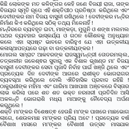
କିଛି ଲୋକଙ୍କ ମତ କଳିଙ୍ଗର କେହି ଜଣେ ବିଜୟୀ ରାଜା, ତାଙ୍କ
ବିଜୟର ସ୍ମୃତି ରୂପେ ଏହି ଶକ୍ତିପୀଠ ପ୍ରତିଷ୍ଠା କରିଥିଲେ ଏବଂ
ଦେବୀଙ୍କର ନାମ ବିଜୟ ବାସୁଳୀ ରଖିଥିଲେ !
ଦେବୀଙ୍କର ମନ୍ଦି
ନିର୍ମାଣ କିଏ କରିଥିଲେ ସଠିକ୍ ତଥ୍ୟ ମିଳେନାହିଁ !
ମନ୍ଦିରରେ ବ୍ୟବହୃତ ଇଟା, ମାଙ୍କଡ଼ା, ମୁଗୁନି ଓ ଶଙ୍ଖ ମଲମଲ
ପଥର ବ୍ୟବହାର ଭାସ୍କର୍ଯ୍ୟ ଓ ଗଠନ କୌଶଳକୁ ଅନୁଧ୍ୟାନ
କଲେ ଏହା ସ୍ପଷ୍ଟ ଭାବରେ ବାରିହୁଏ ଯେ ଏହା ଉତ୍କଳୀୟ
କଳାସ୍ଥାପତ୍ୟରେ ଗଢ଼ା ବା ଉତ୍କଳୀୟଙ୍କର !
ମୋଗଲ ସମ୍ରାଟ ଆକବରଙ୍କ ରାଜସ୍ୱମନ୍ତ୍ରୀ ତୋଡରମଲ୍ଲ,
ତତ୍କାଳୀନ ଜଳେଶ୍ଵର ସୁବାରୁ ଏକ ବିଶାଳ ଭୂଖଣ୍ଡ ମା’ ବିଜୟ
ବାସୁଳୀ ଦେବୀଙ୍କର ସେବା ପୂଜାଦି ନିର୍ବାହ ପାଇଁ ଖଞ୍ଜି ଥିଲେ ଏବଂ
ପ୍ରତ୍ୟେକ ଦିନ ଦେବୀଙ୍କ ଆଗରେ ରାଶୀକୃତ ଭୋଗରାଗର
ବ୍ୟବସ୍ଥା କରିଥିଲେ ବୋଲି ଐତିହାସିକ ପ୍ରବାଦ ରହିଛି !
ଠାକୁରାଣୀଙ୍କ ମହିମା ଏବଂ ଗାରିମା ଆଖପାଖ ଅଞ୍ଚଳରେ ବିସ୍ତାର
ଲାଭ କରିଲା ପରେ ଶତ ଶତ ଭକ୍ତ ନରନାରୀ ପ୍ରତିଦିନ ଆସି
ଅକଳନ୍ତି ଭୋଗରାଶି ମଧ୍ୟ ମାଆଙ୍କୁ ନୈବେଦ୍ୟ ଅର୍ପଣ
କରୁଥିଲେ !
ଶକ୍ତି ମା’ଙ୍କର ବିଶେଷତ୍ଵ ହେଉଛି ମା’ଙ୍କ ପାଖରେ ମାଛଭୋଗ
ଲାଗେ, ଶେଉଳମାଛ ମା’ଙ୍କର ପ୍ରିୟ ଅଟେ !
ପ୍ରତ୍ୟେକ ବର୍
ବୈଶାଖ ମାସରେ ମା’ଙ୍କର ବୈଶାଖୀ ଉତ୍ସବ ମାସଯାକ