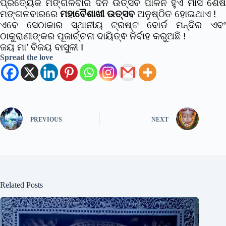
ପ୍ରତ୍ୟେକ ମଙ୍ଗଳବାର ଦିନ ଉତ୍ସବ ପାଳନ ହୁଏ ମାସ ଶେଷ
ମଙ୍ଗଳବାରରେ
ମହାବୈଶାଖୀ ଉତ୍ସବ
ଅନୁଷ୍ଠିତ ହୋଇଥାଏ !
ଏବେ ସେଠାକାର ସ୍ଥାନୀୟ ଟ୍ରଷ୍ଟ ବୋର୍ଡ ମନ୍ଦିର ଏବଂ
ଠାକୁରାଣୀଙ୍କର ପୂଜାର୍ଚ୍ଚନା ଦାୟିତ୍ଵ ନିର୍ବାହ କରୁଅଛି !
ଜୟ ମା’ ବିଜୟ ବାସୁଳୀ I
Spread the love
PREVIOUS
NEXT
Related Posts