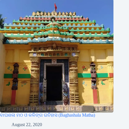
ବାଘଶଳା ମଠ ଓ କଳିଙ୍ଗ ଇତିହାସ (Baghashala Matha)
August 22, 2020