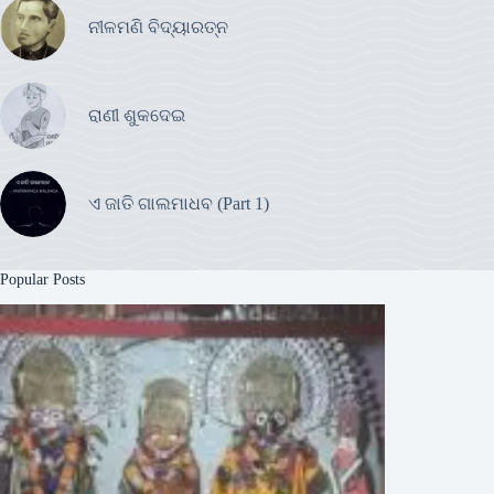
ନୀଳମଣି ବିଦ୍ୟାରତ୍ନ
ରାଣୀ ଶୁକଦେଇ
ଏ ଜାତି ଗାଲମାଧବ (Part 1)
Popular Posts