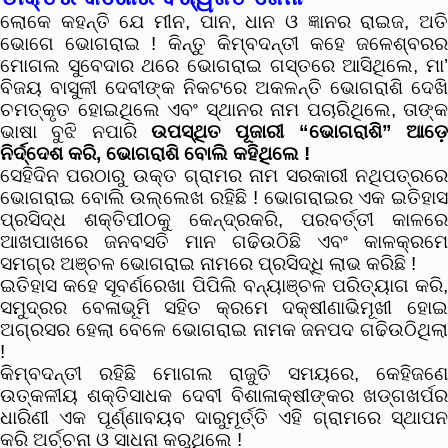
ଲୋକେ କହନ୍ତି ଯେ ମୀନ, ପାନ, ଧାନ ଓ ଜ୍ଞାନର ରାଇଜ, ଅତି
ଭୋଗେ ଭୋଗରାଇ !
କିନ୍ତୁ କିମ୍ବଦନ୍ତୀ କହେ ଜଳେଶ୍ବରର
ମୋଗଲ ସୁବେଦାର ଥରେ ଭୋଗରାଇ ଗସ୍ତରେ ଆସିଥିଲେ, ମା’
ବିଜୟ ବାସୁଳୀ ଦେବୀଙ୍କ ନିକଟରେ ଅକଳନ୍ତି ଭୋଗରାଶି ଦେଖି
ଚମତ୍କୃତ ହୋଇଥିଲେ ଏବଂ ସ୍ଥାନର ନାମ ପଚାରିଥିଲେ, ତାଙ୍କ
ଭାଷା ବୁଝି ନପାରି
ଉପସ୍ଥିତ ପୂଜାରୀ “ଭୋଗରାଶି” ଆଡ଼େ
ନିର୍ଦ୍ଦେଶ କରି, ଭୋଗରାଶି ବୋଲି କହିଥିଲେ !
ସେହିଦିନ ପରଠାରୁ ଉକ୍ତ ଗ୍ରାମର ନାମ ସରକାରୀ ନଥିପତ୍ରରେ
ଭୋଗରାଇ ବୋଲି ଉଲ୍ଲେଖ ରହିଛି ! ଭୋଗରାଇର ଏକ ଇତିହାସ
ପ୍ରସିଦ୍ଧ ଶକ୍ତିପୀଠକୁ କେନ୍ଦ୍ରକରି, ପରବର୍ତ୍ତୀ କାଳରେ
ଆଖପାଖରେ ଜନବସତି ମାନ ଗଢିଉଠିଛି ଏବଂ କାଳକ୍ରମେ
ସମଗ୍ର ଅଞ୍ଚଳ ଭୋଗରାଇ ନାମରେ ପ୍ରସିଦ୍ଧି ଲାଭ କରିଛି !
ଇତିହାସ କହେ ସୂବର୍ଣରେଖା ପିପିଲି ବନ୍ୟାଞ୍ଚଳ ପରିତ୍ୟାଗ କରି,
ସମୁଦ୍ରର ବେଳାଭୂମି ସହିତ କ୍ରମେ ଦକ୍ଷୀଣାଭିମୂଖୀ ହୋଇ
ଅଗ୍ରସର ହେଲା ବେଳେ ଭୋଗରାଇ ନାମକ ଜନପଦ ଗଢିଉଠିଥିଲା
!
କିମ୍ବଦନ୍ତୀ ରହିଛି ମୋଗଲ ରାଜୁତି ସମୟରେ, କେହିଜଣେ
ଉତ୍କଳୀୟ ଶକ୍ତିସାଧକ ଦେବୀ ବିଶାଳାକ୍ଷୀଙ୍କର ଖଡ୍ଗଖର୍ପର
ଧାରିଣୀ ଏକ ପୂର୍ଣ୍ଣାବୟବ ଦାରୁମୂର୍ତ୍ତି ଏହି ଗ୍ରାମରେ ସ୍ଥାପନ
କରି ଅର୍ଚ୍ଚନା ଓ ସାଧନା କରୁଥିଲେ !