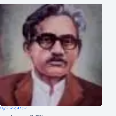
ସବୁରି ଚିତ୍ତଚୋର