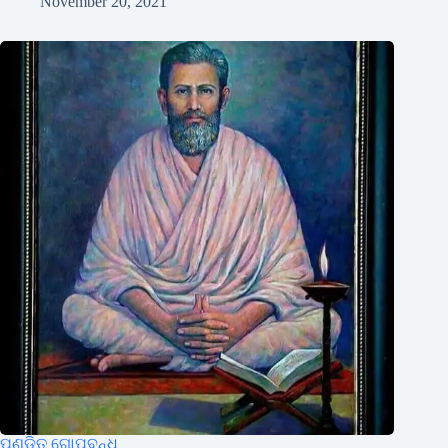
November 20, 2021
ପଣ୍ଡିତ ଗୋପବନ୍ଧୁ