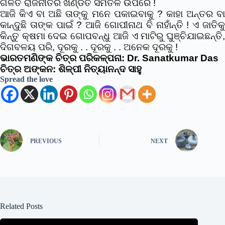
ଗଳିତ ରାଜନୀତିର ଖଣ୍ଡିତ ସମତଳ ଉପରେ !
ଆଜି କିଏ ବା ଅଛି ତାଙ୍କୁ ମନେ ପକାଇବାକୁ ? କାହା ଅନ୍ତର ବା
କାନ୍ଦୁଛି ତାଙ୍କ ପାଇଁ ? ଆଜି ଗୋପୀନାଥ ବି ନାହାଁନ୍ତି ! ଏ ଜାତିକୁ
କିନ୍ତୁ କ୍ଷମା ଦେଇ ଗୋପବନ୍ଧୁ ଆଜି ଏ ମାଟିରୁ ଘୁଞ୍ଚିଯାଇଛନ୍ତି,
ଦିଗବଳୟ ପରି, ଦୂରକୁ . . ଦୂରକୁ . . ଅନେକ ଦୂରକୁ !
ଭାରତମଣିଙ୍କ ଚିତ୍ର ପରିକଳ୍ପନା: Dr. Sanatkumar Das
ଚିତ୍ର ଅଙ୍କନ: ଶିଳ୍ପୀ ନିତ୍ୟାନନ୍ଦ ସାହୁ
Spread the love
PREVIOUS
NEXT
Related Posts