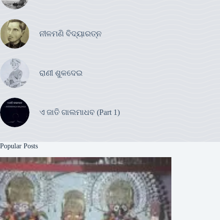
ନୀଳମଣି ବିଦ୍ୟାରତ୍ନ
ରାଣୀ ଶୁକଦେଇ
ଏ ଜାତି ଗାଲମାଧବ (Part 1)
Popular Posts