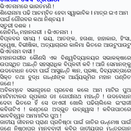
ଭିଏତନାମରେ ଭାରତମଣି !
ଶିରୋନାମା ପଢି ଆଚମ୍ବିତ ହେବା ସ୍ୱାଭାବିକ I ମାତ୍ର ଇଏ ଆମ
ପାଇଁ ଗୌରବର କଥା ନିଶ୍ଚୟ I
ସତୁରୀ ଦଶକ ।
ହୋଚିମିନ୍ ମହାନଗରୀ । ଭିଏତନାମ ।
ବିପ୍ଳବର ସମୟ ! ଭୟ, ଆତଙ୍କ, ହତାଶା, ହାହାକାର, ହିଂସା,
ଦ୍ୱେଷ, ବିଭୀଷିକା, ଅତ୍ୟାଚାରର କାଳିମା ଭିତରେ ଆଉଟୁପାଉଟୁ
ଭିଏତନାମ ବାସୀ !
ମହାନଗରୀର କୌଣସି ଏକ ବିଶ୍ୱବିଦ୍ୟାଳୟର ସଭାକକ୍ଷରେ
ଉପସ୍ଥିତ ଅଛନ୍ତି ସହସ୍ରାଧିକ ବିପ୍ଳବୀ କବି ! ଆଜି ସେମାନଙ୍କୁ
ଉଦବୋଧନ ଦେବା ପାଇଁ ଆସୁଛନ୍ତି ଜ୍ଞାନ, ପ୍ରଜ୍ଞା, ଦିବ୍ୟସତ୍ତାରେ
ସିକ୍ତ ତଥା ବୁଦ୍ଧ ଗାନ୍ଧୀଙ୍କ ଆର୍ଯ୍ୟଭୂମିର ମହାନ ପଣ୍ଡିତ
ଜଣେ !
ଅବିଳମ୍ବେ ସଭାଗୃହରେ ପ୍ରବେଶ କଲେ ଆମ ମାଟିର ପୁଅ
ମାଟିମଟାଳର ରୂପକାର ଡଃ ଗୋପୀନାଥ ମହାନ୍ତି ! ଉଦବୋଧନ
ଦେବା ଭିତରେ ହିଁ ସେ ଡାଏରୀ ଖୋଲି ପଢିଚାଲିଲେ ଇଂରାଜୀ
କବିତାଟିଏ ! କଣ୍ଠରେ ଅଦ୍ଭୁତ ଉଚ୍ଛ୍ୱାସ ! କବିତାପାଠରେ
ଭାବବିହ୍ୱଳ ଆମମାଟିର ପୁଅ !
ଜାତୀୟ ଜୀବନର ପ୍ରାଣ ପ୍ରତିଷ୍ଠା ପାଇଁ ଜାତିର ଉନ୍ମେଷ ପାଇଁ
ଜଣେ ନିଷ୍ଠାପର ମାନବବାଦୀ କବିର ଜାତୀୟତାର ମନ୍ତ୍ରଗାନ