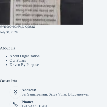
କମ୍ରେଡ ଗୋବିନ୍ଦ ପ୍ରଧାନ
July 31, 2026
About Us
About Organization
Our Pillars
Driven By Purpose​
Contact Info
Address:
Sai Samarpanam, Satya Vihar, Bhubaneswar
Phone:
+91 9437131981