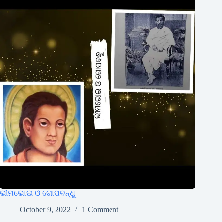
ଭୀମଭୋଇ ଓ ଗୋପବନ୍ଧୁ
October 9, 2022
1 Comment