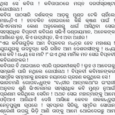
ଥିଲା ସେ କବିତା ! କବିତାପାଠରେ ମଗ୍ନ ଦରଦୀସ୍ରଷ୍ଟା
ଗୋପୀନାଥ !
କବିତା ପାଠସାରି ଦର୍ଶକଙ୍କ ଆଡ଼କୁ ମୁଣ୍ଡ ଟେକି ଚାହିଁଲେ
ମହାନ୍ତିଏ ! ହତଚକିତ ହୋଇଗଲେ କିଛି କ୍ଷଣ ପାଇଁ !
ଭିଏତନାମର କୋଣ ଅନୁକୋଣରୁ ଧାଇଁ ଆସିଥିବା ସେଇ
ସହସ୍ରାଧିକ ବିପ୍ଳବୀ କବିଗଣ ସଭିଏଁ ଦଣ୍ଡାୟମାନ, ଅନେକଙ୍କ
ଆଖିରେ ଲୁହ, କିଏ ଉଦ୍ଦୀପ୍ତ, କିଏ ଅବା ଅଧୀର !
“ଏଇ କବିତାଗୁଡ଼ିକ ଆମ ବିପ୍ଳବର ମନ୍ତ୍ର ହେବ ମହାଶୟ !
ଯୁଗଯୁଗକୁ ଉଦବୁଦ୍ଧ କରି ରଖିବ ଆମ ଦେଶବାସୀଙ୍କୁ ! ଧନ୍ୟ
ସେ କବି ! ଧନ୍ୟ ସେ ମାଟି !” ଇଏ ଥିଲା ମାର୍ମିକ ମତ ସେଇ ବିପ୍ଳବୀ
କବିଗଣଙ୍କର !
କବିତାର ବି ଥାଇପାରେ ଏପରି ପ୍ରଭାବୀଶକ୍ତି ! ଲୁହ ଓ ଆବେଗକୁ
ସମ୍ଭାଳି ପାରି ନଥିଲେ ଗୋପୀନାଥ ! ବିପ୍ଳବୀ କବିମାନଙ୍କର
ସାମୂହିକ ସମ୍ମାନକୁ ଛଳଛଳ ନୟନରେ ଗ୍ରହଣ କରୁଥିଲେ ସେ !
ଭାରତମଣି ଗୋପବନ୍ଧୁଙ୍କ “ବନ୍ଦୀର ଆତ୍ମକଥା”ର ଇଂରାଜୀ
ଅନୁବାଦ ଶୁଣି ଭିଏତନାମର ସହସ୍ରାଧିକ କବି ମୁଣ୍ଡ ନୁଆଇଁ
ପ୍ରଣାମ କରିଥିଲେ ସେଦିନ ! ଅଥଚ ସେଇ ମହାତ୍ମାଙ୍କୁ ଆମେ
ଓଡ଼ିଆଏ ଆଜିଯାଏଁ ଦେଖି ଆସିଛେ କେବଳ ନାକକାନ୍ଦୁରା
ନେତୃପୁରୁଷ ରୂପରେ ! ସ୍ବପ୍ନର ସିଡିରୁ, ସ୍ମୃତିର ସୋପାନ
ଶ୍ରେଣୀ ଉପରୁ ଭିଡ଼ି ଆଣି ତାଙ୍କୁ ଆମେ ଥୋଇଦେଇଛୁ ଆମ