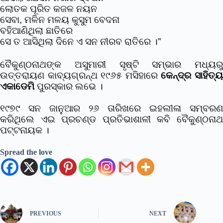
ଲୋତକ ପୂରିତ କଜଳ ନୟନ
ସେବା, ମଳିନ ମଳୟ କୁସୁମ ବେଦନା
ବହିଆଣିଥିଲା ଛାତିରେ
ସେ ତ ଆସିଥିଲା ଦିନେ ଏ ସନ ନୀରବ ରାତିରେ ।”
ବୈକୁଣ୍ଠନାଥଙ୍କ ଅସୁମାରୀ ସୃଷ୍ଟି ସମ୍ଭାର ମଧ୍ୟରୁ
ଉତ୍ତରାୟଣ କାବ୍ୟଗ୍ରନ୍ଥ ୧୯୬୫ ମସିହାରେ
କେନ୍ଦ୍ର ସାହିତ୍
ଏକାଡେମି
ପୁରସ୍କାର ଲଭେ ।
୧୯୭୯ ସନ ଜାନୁଆର ୨୬ ତାରିଖରେ ଇହଲୀଳା ସମ୍ବରଣ
କରିଥିଲେ ଏଇ ପ୍ରଚଣ୍ଡ ପ୍ରତିଭାଶାଳୀ କବି ବୈକୁଣ୍ଠନାଥ
ପଟ୍ଟନାୟକ ।
Spread the love
PREVIOUS
NEXT