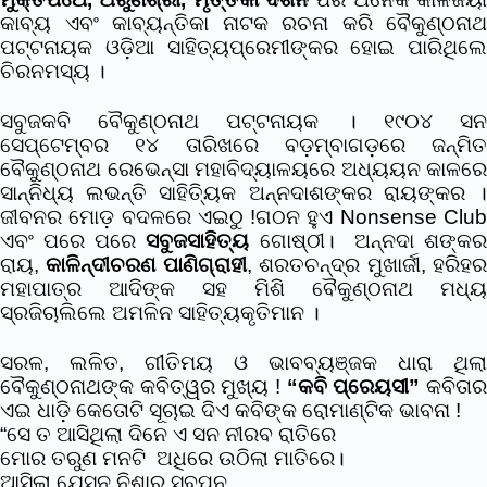
କାବ୍ୟ ଏବଂ କାବ୍ୟନ୍ତିକା ନାଟକ ରଚନା କରି ବୈକୁଣ୍ଠନାଥ
ପଟ୍ଟନାୟକ ଓଡ଼ିଆ ସାହିତ୍ୟପ୍ରେମୀଙ୍କର ହୋଇ ପାରିଥିଲେ
ଚିରନମସ୍ୟ ।
ସବୁଜକବି ବୈକୁଣ୍ଠନାଥ ପଟ୍ଟନାୟକ । ୧୯୦୪ ସନ
ସେପ୍ଟେମ୍ବର ୧୪ ତାରିଖରେ ବଡ଼ମ୍ବାଗଡ଼ରେ ଜନ୍ମିତ
ବୈକୁଣ୍ଠନାଥ ରେଭେନ୍ସା ମହାବିଦ୍ୟାଳୟରେ ଅଧ୍ୟୟନ କାଳରେ
ସାନ୍ନିଧ୍ୟ ଲଭନ୍ତି ସାହିତ୍ୟିକ ଅନ୍ନଦାଶଙ୍କର ରାୟଙ୍କର ।
ଜୀବନର ମୋଡ଼ ବଦଳରେ ଏଇଠୁ !
ଗଠନ ହୁଏ Nonsense Clu
ଏବଂ ପରେ ପରେ
ସବୁଜସାହିତ୍ୟ
ଗୋଷ୍ଠୀ। ଅନ୍ନଦା ଶଙ୍କ
ରାୟ,
କାଳିନ୍ଦୀଚରଣ ପାଣିଗ୍ରାହୀ
, ଶରତଚନ୍ଦ୍ର ମୁଖାର୍ଜୀ, ହରିହ
ମହାପାତ୍ର ଆଦିଙ୍କ ସହ ମିଶି ବୈକୁଣ୍ଠନାଥ ମଧ୍ୟ
ସ୍ରଜିଚାଲିଲେ ଅମଳିନ ସାହିତ୍ୟକୃତିମାନ ।
ସରଳ, ଲଳିତ, ଗୀତିମୟ ଓ ଭାବବ୍ୟଞ୍ଜକ ଧାରା ଥିଲା
ବୈକୁଣ୍ଠନାଥଙ୍କ କବିତ୍ୱର ମୁଖ୍ୟ !
“କବି ପ୍ରେୟସୀ”
କବିତା
ଏଇ ଧାଡ଼ି କେତୋଟି ସୂଚାଇ ଦିଏ କବିଙ୍କ ରୋମାଣ୍ଟିକ ଭାବନା !
“ସେ ତ ଆସିଥିଲା ଦିନେ ଏ ସନ ନୀରବ ରାତିରେ
ମୋର ତରୁଣ ମନଟି ଅଧିରେ ଉଠିଲା ମାତିରେ।
ଆସିଲା ଯେସନ ନିଶାର ସ୍ବପନ