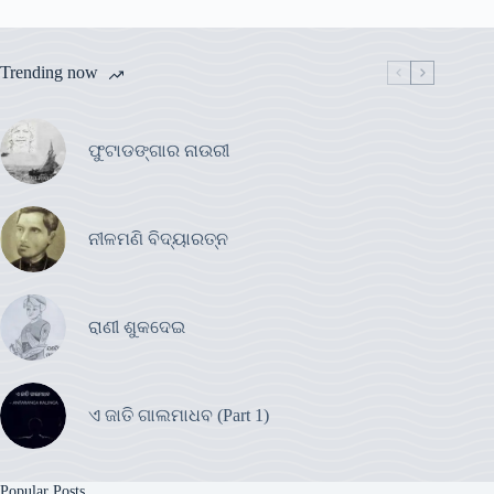
Trending now
ଫୁଟାଡଙ୍ଗାର ନାଉରୀ
ନୀଳମଣି ବିଦ୍ୟାରତ୍ନ
ରାଣୀ ଶୁକଦେଇ
ଏ ଜାତି ଗାଲମାଧବ (Part 1)
Popular Posts