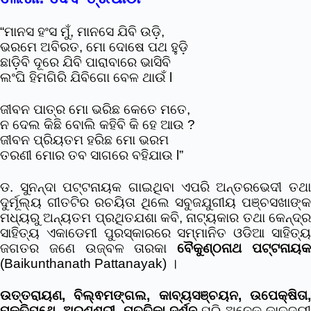
“ମାନସ ହଂସ ମୁଁ, ମାନସେ ଯିବି ଉଡ଼ି,
ଭରମେ ଅବିରତ, ମୋ ଦୋଷେ ପଥ ହୁଡ଼ି
ଛାଡ଼ିବି ଦୂରେ ଯିବି ପାରାବାରେ ଭାସିବି
ଲଂଘି ହିମଗିରି ଯିବିଗୋ ବେଳ ଥାଉଁ l
ଜୀବନ ପାତ୍ର ମୋ ଭରିଛ କେତେ ମତେ,
ନ ଦେଲ କିଛି ବୋଲି କହିବି କି ହେ ଆଉ ?
ଜୀବନ ପ୍ରିୟତମ ହରିଛ ମୋ ଭରମ
ତରଣୀ ମୋର ତବ ସାଗରେ ବହିଯାଉ l”
ଡ. ସୁନନ୍ଦା ପଟ୍ଟନାୟକ ଗାଇଥିବା ଏପରି ଅନ୍ତରଭେଦୀ ତଥା
ଦୁର୍ମୂଲ୍ୟ ଗୀତଟିର ରଚୟିତା ଥିଲେ ସବୁଜଯୁଗୀୟ ପଞ୍ଚସଖାଙ୍କ
ମଧ୍ୟରୁ ଅନ୍ୟତମ ପ୍ରଥିତଯଶା କବି, ନାଟ୍ୟକାର ତଥା କେନ୍ଦ୍ର
ସାହିତ୍ୟ ଏକାଡେମୀ ପୁରସ୍କାରରେ ସମ୍ମାନିତ ଓଡିଆ ସାହିତ୍ୟ
ଜଗତର ଜଣେ ଉଜ୍ବଳ ତାରକା
ବୈକୁଣ୍ଠନାଥ ପଟ୍ଟନାୟ
(Baikunthanath Pattanayak) ।
ଉତ୍ତରାୟଣ, ବିଲ୍ଵମଙ୍ଗଲ, କାବ୍ୟସଞ୍ଚୟନ, ଉପେକ୍ଷିତା,
ମୁକ୍ତିପଥେ, ଅରୁଣଶ୍ରୀ, ମୃତ୍ତିକା ଦର୍ଶନ
ପରି ଅନେକ କାଳଜୟୀ