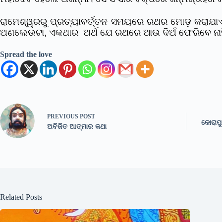
ରାମେଶ୍ୱରରୁ ପ୍ରତ୍ୟାବର୍ତ୍ତନ ସମୟରେ ରଥର ମୋଡ଼ କରାଯାଏ ନ
ଅଣଲେଉଟା, ଏକଥାର ଅର୍ଥ ଯେ ରଥରେ ଆଉ ଦିଅଁ ଫେରିବେ ନାହିଁ ତ
Spread the love
PREVIOUS
POST
କୋରାପୁ
ଅବିଜିତ ଆତ୍ମାର କଥା
Related Posts