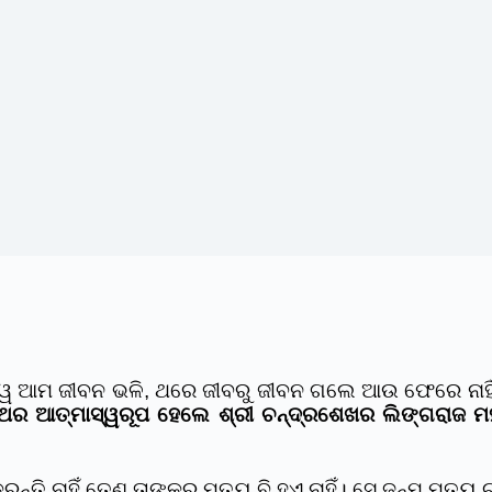
ୱ ଆମ ଜୀବନ ଭଳି, ଥରେ ଜୀବରୁ ଜୀବନ ଗଲେ ଆଉ ଫେରେ ନାହିଁ ସ
ଥର ଆତ୍ମାସ୍ୱରୂପ ହେଲେ ଶ୍ରୀ ଚନ୍ଦ୍ରଶେଖର ଲିଙ୍ଗରାଜ ମହ
ାହିଁ ତେଣୁ ତାଙ୍କର ମୃତ୍ୟୁ ବି ହୁଏ ନାହିଁ। ସେ ଜନ୍ମ ମୃତ୍ୟୁ ଚ