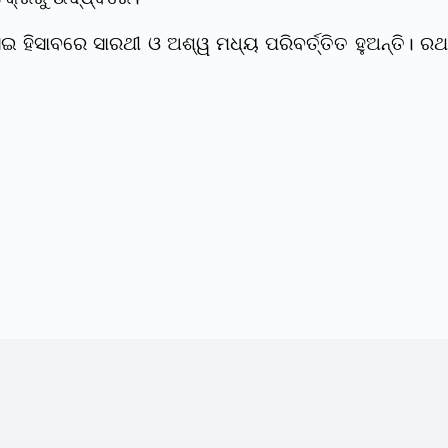
ହିସାବରେ ସାରଥୀ ଓ ଅଶ୍ୱ ମଧ୍ୟ ପରିବର୍ତ୍ତିତ ହୁଅନ୍ତି। ରଥ