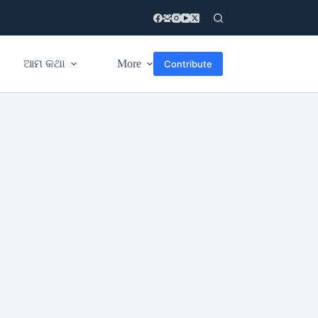
ଆମ କଥା
More
Contribute