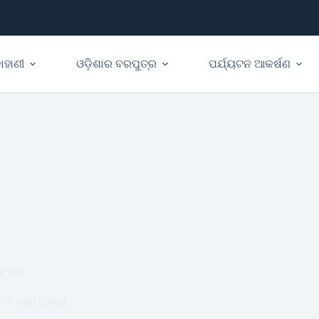
ାହାଣୀ
ଓଡ଼ିଶାର ବରପୁତ୍ର
ପର୍ଯ୍ୟଟନ ଆକର୍ଷଣ
ଣା ରଥ
0
ଜଣା ଅଜଣା