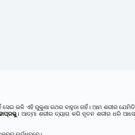
େଇ ଭଳି ଏହି ରୁକୁଣା ରଥର ବାହୁଡା ନାହିଁ। ଆମ ଶରୀର ଯେମିତି
ାପ୍ରଭୁ
। ଆତ୍ମା ଶରୀର ତ୍ୟାଗ କରି ନୂତନ ଶରୀର ଧରି ଆସ
କ୍ରରୁ ଉର୍ଦ୍ଧ୍ବରେ।