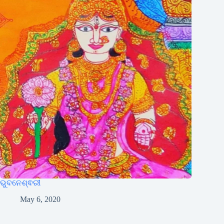
ଭୁବନେଶ୍ଵରୀ
May 6, 2020