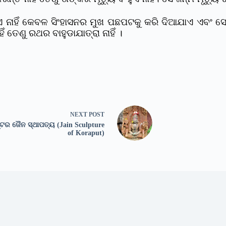
ାହିଁ କେବଳ ସିଂହାସନର ମୁଖ ପଛପଟକୁ କରି ଦିଆଯାଏ ଏବଂ ସେଇ 
େଣୁ ରଥର ବାହୁଡାଯାତ୍ରା ନାହିଁ ।
NEXT
POST
ଟର ଜୈନ ସ୍ଥାପତ୍ୟ (Jain Sculpture
of Koraput)