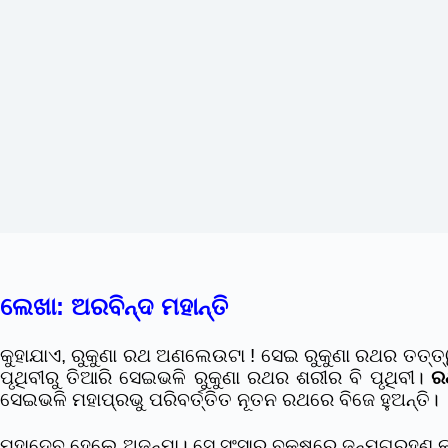
ଲେଖା: ଅରବିନ୍ଦ ମହାନ୍ତି
କୁହାଯାଏ, ରୁକୁଣା ରଥ ଅଣଲେଉଟା ! ସେଇ ରୁକୁଣା ରଥର ତତ୍ତ୍
ପୃଥିବୀରୁ ତିଆରି ସେଇଭଳି ରୁକୁଣା ରଥର ଶରୀର ବି ପୃଥିବୀ।
ର
ସେଇଭଳି ମହାପ୍ରଭୁ ପରିବର୍ତ୍ତିତ ନୂତନ ରଥରେ ବିଜେ ହୁଅନ୍ତି।
ମହାଦେବ ହେଲେ ଅଜନ୍ମା। ସେ ସଂସାର ବକ୍ଷରେ ଜନ୍ମଗ୍ରହଣ କରନ୍ତି ନ