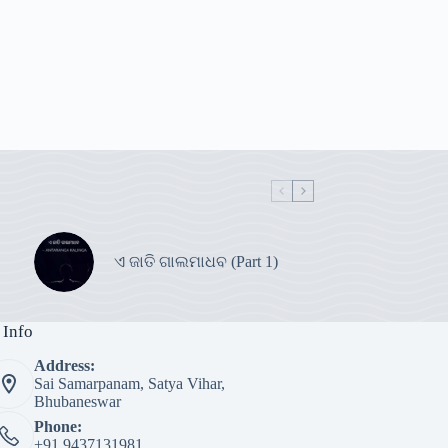
ଏ ଜାତି ଗାଲମାଧବ (Part 1)
 Info
Address:
Sai Samarpanam, Satya Vihar,
Bhubaneswar
Phone:
+91 9437131981