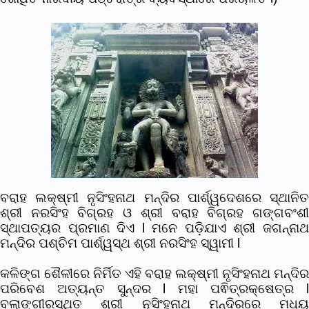
ବରାହ ଲକ୍ଷ୍ମୀ ନୃସିଂହନାଥ ମନ୍ଦିର ପାର୍ଶ୍ୱଦେଶରେ ସ୍ଥାନିତ
ଶ୍ରୀ ନରସିଂହ ବିଗ୍ରହ ଓ ଶ୍ରୀ ବରାହ ବିଗ୍ରହ ଗଙ୍ଗବଂଶୀ
ସ୍ଥାପତ୍ୟର ପ୍ରମାଣ ଦିଏ l ମନେ ପଡ଼ିଯାଏ ଶ୍ରୀ ଜଗନ୍ନାଥ
ମନ୍ଦିର ପଶ୍ଚିମ ପାର୍ଶ୍ୱସ୍ଥ ଶ୍ରୀ ନରସିଂହ ସ୍ୱାମୀ l
କଳିଙ୍ଗ ଶୈଳୀରେ ନିର୍ମିତ ଏହି ବରାହ ଲକ୍ଷ୍ମୀ ନୃସିଂହନାଥ ମନ୍ଦିର
ପରିବେଶ ଅତ୍ୟନ୍ତ ସୁନ୍ଦର l ମହା ପଵିତ୍ରକ୍ଷେତ୍ର l
ବଲାଙ୍ଗୀରସ୍ଥିତ ଶ୍ରୀ ନୃସିଂହନାଥ ମନ୍ଦିରରେ ମଧ୍ୟ