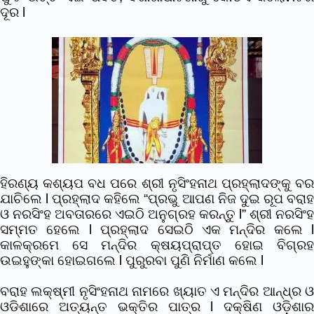
ଦୂର l
ହିରଣ୍ୟ କଶ୍ୟପ ବଧ ପରେ ଶ୍ରୀ ନୃସିଂହନାଥ ପ୍ରହ୍ଲାଦଙ୍କୁ ବର
ଯାଚିଲେ l ପ୍ରହ୍ଲାଦ କହିଲେ “ପ୍ରଭୁ ଆପଣ ନିଜ ଦୁଇ ରୂପ ବରାହ
ଓ ନରସିଂହ ଅବତାରରେ ଏଇଠି ଅନୁଗ୍ରହ କରନ୍ତୁ l” ଶ୍ରୀ ନରସିଂହ
ସମ୍ମତ ହେଲେ l ପ୍ରହ୍ଲାଦ ସେଇଠି ଏକ ମନ୍ଦିର କଲେ l
କାଳକ୍ରମେ ସେ ମନ୍ଦିର କ୍ଷୟପ୍ରାପ୍ତ ହୋଇ ବିଗ୍ରହ
ଉଇହୁଙ୍କା ହୋଇଗଲେ l ପୁରୁରବା ପୁଣି ନିର୍ମାଣ କଲେ l
ବରାହ ଲକ୍ଷ୍ମୀ ନୃସିଂହନାଥ ନାମରେ ଖ୍ୟାତ ଏ ମନ୍ଦିର ଆନ୍ଧ୍ର ଓ
ଓଡିଶାରେ ଅତ୍ୟନ୍ତ ଭକ୍ତିର ପାତ୍ର l ଦକ୍ଷିଣ ଓଡ଼ିଶାର