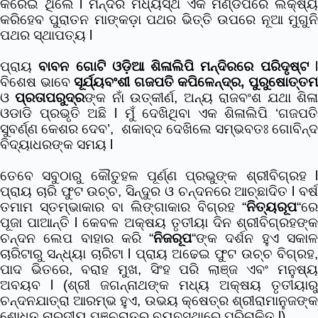
କରେଇ ଥିଲେ l ମନ୍ଦିର ମଧ୍ୟସ୍ଥ ଏକ ମଣ୍ଡପରେ ଲକ୍ଷ୍ୟ
କରିହେବ ପୁରାତନ ମାଙ୍କଡ଼ା ପଥର ଭିତ୍ତି ଉପରେ ନୂଆ ମୁଗୁନି
ପଥର ସ୍ଥାପତ୍ୟ l
ପ୍ରାୟ
ବାବନ ଗୋଟି ଓଡ଼ିଆ ଶିଳାଲିପି ମନ୍ଦିରରେ ପରିଦୃଷ୍ଟ
ବିଶେଷ ଭାବେ
ସୂର୍ଯ୍ୟବଂଶୀ ଗଜପତି କପିଳେନ୍ଦ୍ର, ପୁରୁଷୋତ୍ତ
ଓ
ପ୍ରତାପରୁଦ୍ର
ଙ୍କ ନାଁ ଉତ୍କୀର୍ଣ, ଅନ୍ୟ ରାଜବଂଶ ଯଥା ଶିଳ
ଓଡାଡି ପ୍ରଭୃତି ଅଛି l ମୁଁ ଦେଖିଥିବା ଏକ ଶିଳାଲିପି ‘ଗଜପତି
ସୁବର୍ଣ୍ଣ କେଶର ଦେବ’, ଶକାବ୍ଦ ଦେଖିଲେ ସମ୍ଭବତଃ ଗୋବିନ୍ଦ
ବିଦ୍ୟାଧରଙ୍କ ସମୟ l
ତେବେ ସବୁଠାରୁ କୌତୁହଳ ପୂର୍ଣ୍ଣ ପ୍ରଭୁଙ୍କ ଶ୍ରୀବିଗ୍ରହ l
ପ୍ରାୟ ଚାରି ଫୁଟ ଉଚ୍ଚ, ସିନ୍ଦୁର ଓ ଚନ୍ଦନରେ ଆଚ୍ଛାଦିତ l ବର୍ଷ
ତମାମ ସ୍ତମ୍ଭାକାର ବା ଲିଙ୍ଗାକାର ବିଗ୍ରହ “
ନିତ୍ୟରୂପ
“ରେ
ପୂଜା ପାଆନ୍ତି l କେବଳ ଅକ୍ଷୟ ତୃତୀୟା ଦିନ ଶ୍ରୀବିଗ୍ରହଙ୍କ
ଚନ୍ଦନ ଲେପ ବାହାର କରି “
ନିଜରୂପ
“ଙ୍କ ଦର୍ଶନ ହୁଏ ସକା
ଚାରିଟାରୁ ସନ୍ଧ୍ୟା ଚାରିଟା l ପ୍ରାୟ ଅଢେଇ ଫୁଟ ଉଚ୍ଚ ବିଗ୍ରହ,
ପାଦ ଭିତରେ, ବରାହ ମୁଖ, ସିଂହ ପରି ଲାଞ୍ଜ ଏବଂ ମନୁଷ୍ୟ
ଅବୟବ l
(ଶ୍ରୀ ଜଗନ୍ନାଥଙ୍କ ମଧ୍ୟ ଅକ୍ଷୟ ତୃତୀୟାରୁ
ଚନ୍ଦନଯାତ୍ରା ଆରମ୍ଭ ହୁଏ, ଉଭୟ କ୍ଷେତ୍ର ଶ୍ରୀରାମାନୁଜଙ୍କ
ଶୋଧିତ ନାରଦୀୟ ପଞ୍ଚରାତ୍ର ବ୍ୟବସ୍ଥାରେ ପରିଚାଳିତ l)