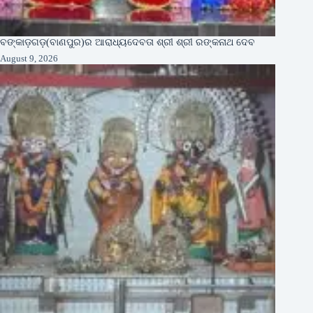
ବଙ୍କାଡ଼ଗଡ଼(ବାଣପୁର)ର ଆରାଧ୍ୟଦେବତା ଶ୍ରୀ ଶ୍ରୀ ରଙ୍କନାଥ ଦେବ
August 9, 2026