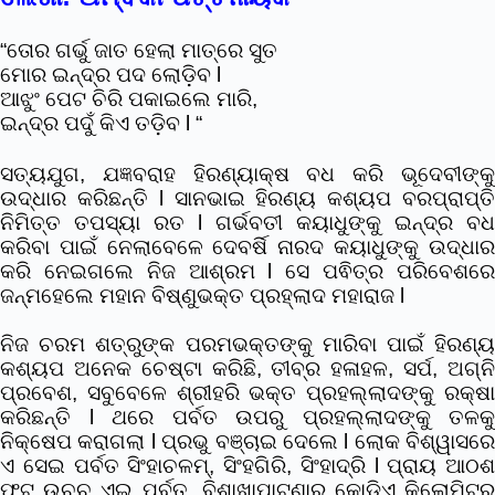
“ତୋର ଗର୍ଭୁ ଜାତ ହେଲା ମାତ୍ରେ ସୁତ
ମୋର ଇନ୍ଦ୍ର ପଦ ଲୋଡ଼ିବ l
ଆଝୁଂ ପେଟ ଚିରି ପକାଇଲେ ମାରି,
ଇନ୍ଦ୍ର ପଦୁଁ କିଏ ତଡି଼ବ l “
ସତ୍ୟଯୁଗ, ଯଜ୍ଞବରାହ ହିରଣ୍ୟାକ୍ଷ ବଧ କରି ଭୂଦେବୀଙ୍କୁ
ଉଦ୍ଧାର କରିଛନ୍ତି l ସାନଭାଇ ହିରଣ୍ୟ କଶ୍ୟପ ବରପ୍ରାପ୍ତି
ନିମିତ୍ତ ତପସ୍ୟା ରତ l ଗର୍ଭବତୀ କୟାଧୁଙ୍କୁ ଇନ୍ଦ୍ର ବଧ
କରିବା ପାଇଁ ନେଲାବେଳେ ଦେବର୍ଷି ନାରଦ କୟାଧୁଙ୍କୁ ଉଦ୍ଧାର
କରି ନେଇଗଲେ ନିଜ ଆଶ୍ରମ l ସେ ପଵିତ୍ର ପରିବେଶରେ
ଜନ୍ମହେଲେ ମହାନ ବିଷ୍ଣୁଭକ୍ତ ପ୍ରହ୍ଲାଦ ମହାରାଜ l
ନିଜ ଚରମ ଶତ୍ରୁଙ୍କ ପରମଭକ୍ତଙ୍କୁ ମାରିବା ପାଇଁ ହିରଣ୍ୟ
କଶ୍ୟପ ଅନେକ ଚେଷ୍ଟା କରିଛି, ତୀବ୍ର ହଳାହଳ, ସର୍ପ, ଅଗ୍ନି
ପ୍ରବେଶ, ସବୁବେଳେ ଶ୍ରୀହରି ଭକ୍ତ ପ୍ରହଲ୍ଲାଦଙ୍କୁ ରକ୍ଷା
କରିଛନ୍ତି l ଥରେ ପର୍ବତ ଉପରୁ ପ୍ରହଲ୍ଲାଦଙ୍କୁ ତଳକୁ
ନିକ୍ଷେପ କରାଗଲା l ପ୍ରଭୁ ବଞ୍ଚାଇ ଦେଲେ l ଲୋକ ବିଶ୍ୱାସରେ
ଏ ସେଇ ପର୍ବତ ସିଂହାଚଳମ୍, ସିଂହଗିରି, ସିଂହାଦ୍ରି l ପ୍ରାୟ ଆଠଶ
ଫୁଟ ଉଚ୍ଚ ଏଇ ପର୍ବତ, ବିଶାଖାପାଟଣାରୁ କୋଡିଏ କିଲୋମିଟର