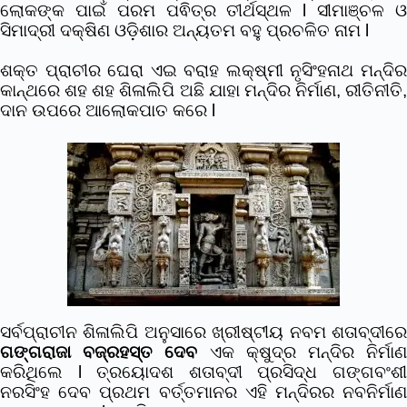
ଲୋକଙ୍କ ପାଇଁ ପରମ ପଵିତ୍ର ତୀର୍ଥସ୍ଥଳ l ସୀମାଞ୍ଚଳ ଓ
ସିମାଦ୍ରୀ ଦକ୍ଷିଣ ଓଡ଼ିଶାର ଅନ୍ୟତମ ବହୁ ପ୍ରଚଳିତ ନାମ l
ଶକ୍ତ ପ୍ରାଚୀର ଘେରା ଏଇ ବରାହ ଲକ୍ଷ୍ମୀ ନୃସିଂହନାଥ ମନ୍ଦିର
କାନ୍ଥରେ ଶହ ଶହ ଶିଳାଲିପି ଅଛି ଯାହା ମନ୍ଦିର ନିର୍ମାଣ, ରୀତିନୀତି,
ଦାନ ଉପରେ ଆଲୋକପାତ କରେ l
ସର୍ବପ୍ରାଚୀନ ଶିଳାଲିପି ଅନୁସାରେ ଖ୍ରୀଷ୍ଟୀୟ ନବମ ଶତାବ୍ଦୀରେ
ଗଙ୍ଗରାଜା ବଜ୍ରହସ୍ତ ଦେବ
ଏକ କ୍ଷୁଦ୍ର ମନ୍ଦିର ନିର୍ମା
କରିଥିଲେ l ତ୍ରୟୋଦଶ ଶତାବ୍ଦୀ ପ୍ରସିଦ୍ଧ ଗଙ୍ଗବଂଶୀ
ନରସିଂହ ଦେବ ପ୍ରଥମ
ବର୍ତ୍ତମାନର ଏହି ମନ୍ଦିରର ନବନିର୍ମାଣ