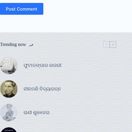
Post Comment
Trending now
ଫୁଟାଡଙ୍ଗାର ନାଉରୀ
ନୀଳମଣି ବିଦ୍ୟାରତ୍ନ
ରାଣୀ ଶୁକଦେଇ