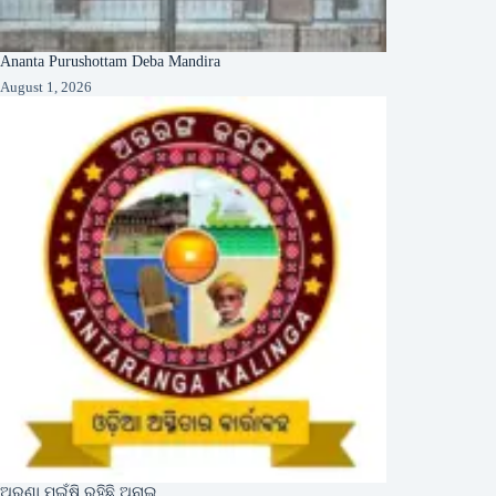
Ananta Purushottam Deba Mandira
August 1, 2026
ଅରଣା ମଇଁଷି ରହିଛି ଅନାଇ