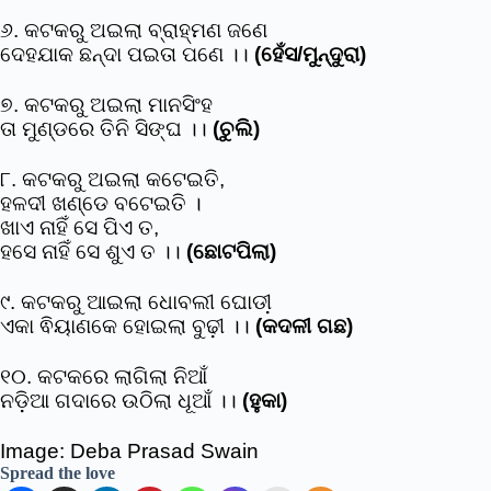
୬. କଟକରୁ ଅଇଲା ବ୍ରାହ୍ମଣ ଜଣେ
ଦେହଯାକ ଛନ୍ଦା ପଇତା ପଣେ ।।
(ହେଁସ/ମୁନ୍ଦୁରା)
୭. କଟକରୁ ଅଇଲା ମାନସିଂହ
ତା ମୁଣ୍ଡରେ ତିନି ସିଙ୍ଘ ।।
(ଚୁଲି)
୮. କଟକରୁ ଅଇଲା କଟେଇତି,
ହଳଦୀ ଖଣ୍ଡେ ବଟେଇତି ।
ଖାଏ ନାହିଁ ସେ ପିଏ ତ,
ହସେ ନାହିଁ ସେ ଶୁଏ ତ ।।
(ଛୋଟପିଲା)
୯. କଟକରୁ ଆଇଲା ଧୋବଲୀ ଘୋଡୀ଼
ଏକା ଵିୟାଣକେ ହୋଇଲା ବୁଢ଼ୀ ।।
(କଦଳୀ ଗଛ)
୧୦. କଟକରେ ଲାଗିଲା ନିଆଁ
ନଡି଼ଆ ଗଦାରେ ଉଠିଲା ଧୂଆଁ ।।
(ହୁକା)
Image: Deba Prasad Swain
Spread the love