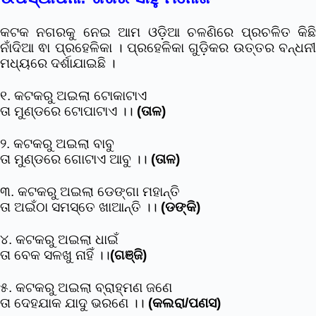
କଟକ ନଗରକୁ ନେଇ ଆମ ଓଡ଼ିଆ ଚଳଣିରେ ପ୍ରଚଳିତ କିଛି
ନାଁଦିଆ ଵା ପ୍ରହେଳିକା । ପ୍ରହେଳିକା ଗୁଡ଼ିକର ଉତ୍ତର ବନ୍ଧନୀ
ମଧ୍ୟରେ ଦର୍ଶାଯାଇଛି ।
୧. କଟକରୁ ଅଇଲା ଟୋକାଟାଏ
ତା ମୁଣ୍ଡରେ ଟୋପାଟାଏ ।।
(ତାଳ)
୨. କଟକରୁ ଅଇଲା ବାବୁ
ତା ମୁଣ୍ଡରେ ଗୋଟାଏ ଆବୁ ।।
(ତାଳ)
୩. କଟକରୁ ଅଇଲା ଡେଙ୍ଗା ମହାନ୍ତି
ତା ଅଇଁଠା ସମସ୍ତେ ଖାଆନ୍ତି ।।
(ଡଙ୍କି)
୪. କଟକରୁ ଅଇଲା ଧାଇଁ
ତା ବେକ ସଳଖୁ ନାହିଁ ।।
(ଗଞ୍ଜି)
୫. କଟକରୁ ଅଇଲା ବ୍ରାହ୍ମଣ ଜଣେ
ତା ଦେହଯାକ ଯାଦୁ ଭରଣେ ।।
(କଲରା/ପଣସ)