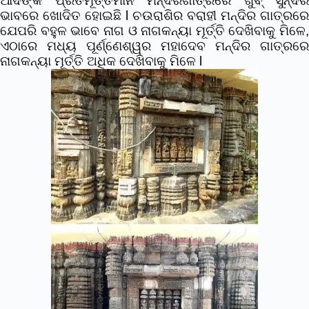
ଆଦିଙ୍କ ପ୍ରତିମୂର୍ତ୍ତିମାନ ମନ୍ଦିରଗାତ୍ରରେ ଖୁବ୍ ସୁନ୍ଦର
ଭାବରେ ଖୋଦିତ ହୋଇଛି l ଚଉରାଶିର ବରାହୀ ମନ୍ଦିର ଗାତ୍ରରେ
ଯେପରି ବହୁଳ ଭାବେ ନାଗ ଓ ନାଗକନ୍ୟା ମୂର୍ତ୍ତି ଦେଖିବାକୁ ମିଳେ,
ଏଠାରେ ମଧ୍ୟ ପୂର୍ଣ୍ଣେଶ୍ୱର ମହାଦେବ ମନ୍ଦିର ଗାତ୍ରରେ
ନାଗକନ୍ୟା ମୂର୍ତ୍ତି ଅଧିକ ଦେଖିବାକୁ ମିଳେ l