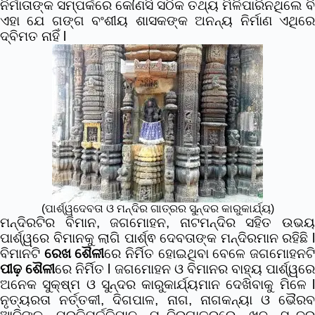
ନିର୍ମାତାଙ୍କ ସମ୍ପର୍କରେ କୌଣସି ସଠିକ ତଥ୍ୟ ମିଳିପାରିନଥିଲେ ବି
ଏହା ଯେ ଗଙ୍ଗ ବଂଶୀୟ ଶାସକଙ୍କ ଅନନ୍ୟ ନିର୍ମାଣ ଏଥିରେ
ଦ୍ବିମତ ନାହିଁ l
(ପାର୍ଶ୍ୱଦେବତା ଓ ମନ୍ଦିର ଗାତ୍ରର ସୁନ୍ଦର କାରୁକାର୍ଯ୍ୟ)
ମନ୍ଦିରଟିର ବିମାନ, ଜଗମୋହନ, ନାଟମନ୍ଦିର ସହିତ ଉଭୟ
ପାର୍ଶ୍ୱରେ ବିମାନକୁ ଲାଗି ପାର୍ଶ୍ଵ ଦେବତାଙ୍କ ମନ୍ଦିରମାନ ରହିଛି l
ବିମାନଟି
ରେଖ ଶୈଳୀ
ରେ ନିର୍ମିତ ହୋଇଥିବା ବେଳେ ଜଗମୋହନଟ
ପୀଢ଼ ଶୈଳୀ
ରେ ନିର୍ମିତ l
ଜଗମୋହନ ଓ ବିମାନର ବାହ୍ୟ ପାର୍ଶ୍ୱରେ
ଅନେକ ସୁକ୍ଷ୍ମ ଓ ସୁନ୍ଦର କାରୁକାର୍ଯ୍ୟମାନ ଦେଖିବାକୁ ମିଳେ l
ନୃତ୍ୟରତା ନର୍ତ୍ତକୀ, ଦିଗପାଳ, ନାଗ, ନାଗକନ୍ୟା ଓ ଭୈରବ