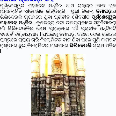
ପୂର୍ଣ୍ଣେଶ୍ୱର ମହାଦେବ ମନ୍ଦିର
ଆମ ରାଜ୍ୟର ଆଉ ଏକ
ଅନାଲୋଚିତ ଐତିହାସିକ କୀର୍ତ୍ତିରାଜି l ପୁରୀ ଜିଲ୍ଲା
ନିମାପଡ଼ା
ର
ଭିଲିଦେଉଳି ଗ୍ରାମରେ ଥିବା ପ୍ରାଚୀନ ଶୈବପୀଠ
ପୂର୍ଣ୍ଣେଶ୍ୱର
ମହାଦେବ ମନ୍ଦିର
l କୁଶଭଦ୍ରା ନଦୀ ଉପତ୍ୟକlରେ ସବୁଜିମାଭରା
ଗାଁ ଭିଲିଦେଉଳିର ଶେଷ ପ୍ରାନ୍ତରେ ଏହି ପ୍ରାଚୀନ ମନ୍ଦିରଟି
ସଗର୍ବେ ଦଣ୍ଡାୟମାନ l ପିପିଲିରୁ ନିମାପଡ଼ା ବଜାର ଦେଇ ଚାରିଛକ
ରାସ୍ତାରେ ପ୍ରାୟ ଚାରି କିଲୋମିଟର ବାଟ ଯିବା ପରେ ପୁଣି ବାମପଟ
ରାସ୍ତାରେ ଦୁଇ କିଲୋମିଟର ଗଲାପରେ
ଭିଲିଦେଉଳି
ଗ୍ରାମ ପଡ଼ି
l