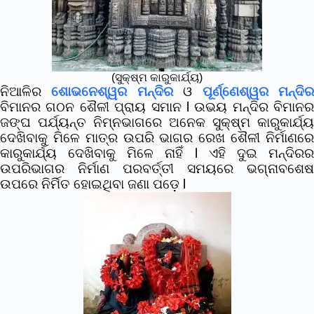
(ସୁକ୍ଷ୍ମ କାରୁକାର୍ଯ୍ୟ)
ନିଆଳିର
ଶୋଭନେଶ୍ୱର ମନ୍ଦିର
ଓ
ପୂର୍ଣ୍ଣେଶ୍ୱର ମନ୍ଦି
ବିମାନର ଗଠନ ଶୈଳୀ ପ୍ରାୟ ସମାନ l ଉଭୟ ମନ୍ଦିର ବିମାନର
ଜଙ୍ଘ ପର୍ଯ୍ୟନ୍ତ ନିମ୍ନଭାଗରେ ଅନେକ ସୁକ୍ଷ୍ମ କାରୁକାର୍ଯ୍ୟ
ଦେଖିବାକୁ ମିଳେ ମାତ୍ର ଉପରି ଭାଗର ରେଖ ଶୈଳୀ ନିର୍ମାଣରେ
କାରୁକାର୍ଯ୍ୟ ଦେଖିବାକୁ ମିଳେ ନାହିଁ l ଏହି ଦୁଇ ମନ୍ଦିରର
ଉପରିଭାଗର ନିର୍ମାଣ ପରବର୍ତ୍ତୀ ସମୟରେ ଭଗ୍ନାବଶେଷ
ଉପରେ ନିର୍ମିତ ହୋଇଥିବା ଜଣା ପଡ଼େ l