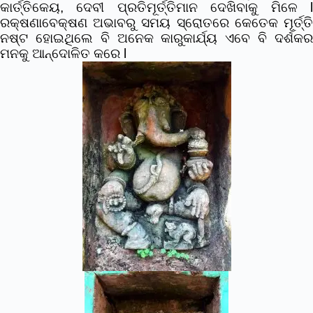
କାର୍ତ୍ତିକେୟ, ଦେବୀ ପ୍ରତିମୂର୍ତ୍ତିମାନ ଦେଖିବାକୁ ମିଳେ l
ରକ୍ଷଣାବେକ୍ଷଣ ଅଭାବରୁ ସମୟ ସ୍ରୋତରେ କେତେକ ମୂର୍ତ୍ତି
ନଷ୍ଟ ହୋଇଥିଲେ ବି ଅନେକ କାରୁକାର୍ଯ୍ୟ ଏବେ ବି ଦର୍ଶକର
ମନକୁ ଆନ୍ଦୋଳିତ କରେ l