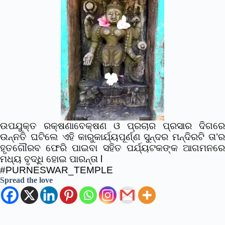
ଉପଯୁକ୍ତ ରକ୍ଷଣାବେକ୍ଷଣ ଓ ପ୍ରଚାର ପ୍ରସାର ଦିଗରେ
ଉନ୍ନତି ଘଟିଲେ ଏହି କାରୁକାର୍ଯ୍ୟପୂର୍ଣ୍ଣ ସୁନ୍ଦର ମନ୍ଦିରଟି ତା’ର
ହୃତଗୌରବ ଫେରି ପାଇବା ସହିତ ପର୍ଯ୍ୟଟକଙ୍କ ଆଗମନରେ
ମଧ୍ୟ ବୃଦ୍ଧି ହୋଇ ପାରନ୍ତା l
#PURNESWAR_TEMPLE
Spread the love