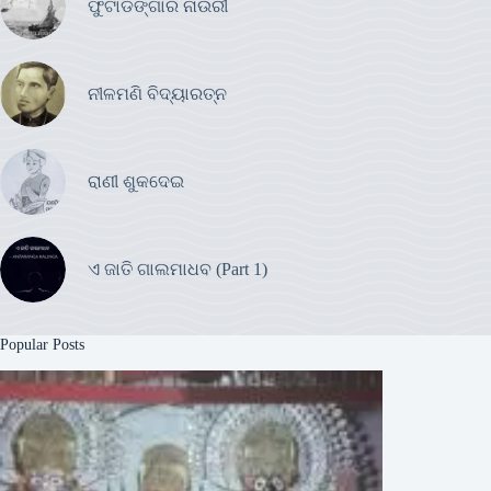
ଫୁଟାଡଙ୍ଗାର ନାଉରୀ
ନୀଳମଣି ବିଦ୍ୟାରତ୍ନ
ରାଣୀ ଶୁକଦେଇ
ଏ ଜାତି ଗାଲମାଧବ (Part 1)
Popular Posts