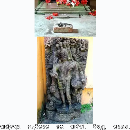
ପାର୍ଶ୍ଵସ୍ଥ ମନ୍ଦିରରେ ହର ପାର୍ବତୀ, ବିଷ୍ଣୁ, ଗଣେଶ,