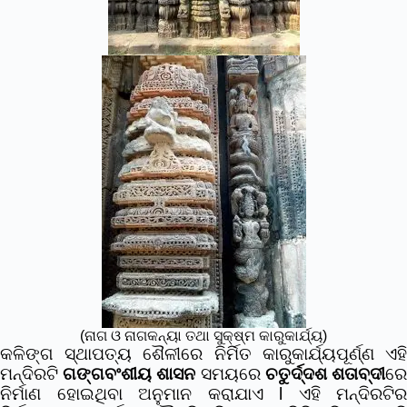
(ନାଗ ଓ ନାଗକନ୍ୟା ତଥା ସୁକ୍ଷ୍ମ କାରୁକାର୍ଯ୍ୟ)
କଳିଙ୍ଗ ସ୍ଥାପତ୍ୟ ଶୈଳୀରେ ନିର୍ମିତ କାରୁକାର୍ଯ୍ୟପୂର୍ଣ୍ଣ ଏହି
ମନ୍ଦିରଟି
ଗଙ୍ଗବଂଶୀୟ ଶାସନ
ସମୟରେ
ଚତୁର୍ଦ୍ଦଶ ଶତାବ୍ଦୀ
ର
ନିର୍ମାଣ ହୋଇଥିବା ଅନୁମାନ କରାଯାଏ l ଏହି ମନ୍ଦିରଟିର