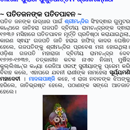
~ ପତିତଜନଙ୍କ ପତିତପାବନ ~
ପତିତ ଜନଙ୍କ ଉଦ୍ଧାର ପାଇଁ
ଶ୍ରୀମନ୍ଦିର
ସିଂହଦ୍ଵାର ଗୁମୁଟର
କାନ୍ଥରେ ଜାତିହରା ଗଜପତି ଦ୍ବିତୀୟ ରାମଚନ୍ଦ୍ରଙ୍କ ଦ୍ଵାରା
୧୭୩୬ ମସିହାରେ ପତିତପାବନ ମୂର୍ତ୍ତି ପ୍ରତିଷ୍ଠା କରାଯାଇଥିଲା,
କାରଣ ସ୍ଵୟଂ ଗଜପତି ଜାତି ହରାଇ ହାଫିଜ୍ କାଦର ଘେଷିତ
ହେଲେ, ଗଜପତିଙ୍କୁ ଶ୍ରୀମନ୍ଦିର ପ୍ରବେଶ ମନା ହୋଇଥିଲା।
ଓଡ଼ିଶା ଗଜପତି ମହାରାଜା ଦ୍ବିତୀୟ ରାମଚନ୍ଦ୍ର ଦେବ
୧୭୨୭-୧୭୩୭, ତତ୍କାଳୀନ କଟକ ନାଏବ ନିଜାମ୍ ମୁର୍ଷିଦ୍
କୁଲ୍ଲିଖାନ୍’ର କନ୍ୟା ରେଜିଆ ଓରଫ୍ ସୁରୀୟାଙ୍କୁ ପ୍ରେମ କରି
ବିବାହ କଲେ, ଏହାପରେ ଯବନୀ ରାଣୀଙ୍କ ନାମହେଲା
ସୂର୍ଯ୍ୟମଣି
ମହାଦେବୀ
।
ମାଦଳାପାଞ୍ଜି
କହେ, ଏ ରାଜା ନବାବଙ୍କ ଝିଅଙ୍କ
ହରିଲେ, ଜାତିଭ୍ରଷ୍ଟ ହେଲେ, ପଠାଣଙ୍କ ସଙ୍ଗେ ଆତଜାତ
ହେଲେ।