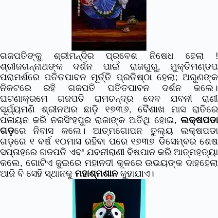
ଗଜପତିଙ୍କୁ ଶ୍ରୀମନ୍ଦିର ପ୍ରବେଶ ନିଷେଧ ହେଲା !
ଶ୍ରୀଜଗନ୍ନାଥଙ୍କ ଦର୍ଶନ ପାଇଁ ରାଜଗୁରୁ, ମୁକ୍ତିମଣ୍ଡପ
ପରାମର୍ଶରେ ପତିତପାବନ ମୂର୍ତ୍ତି ପ୍ରତିଷ୍ଠା ହେଲା; ଅରୁଣଙ୍କ
ନିକଟରେ ରହି ଗଜପତି ପତିତପାବନ ଦର୍ଶନ କଲେ।
ଘଟଣାକ୍ରମେ ଗଜପତି ରାମଚନ୍ଦ୍ର ଦେବ ଯବନୀ ରାଣୀ
ସୂର୍ଯ୍ୟମଣି ଶ୍ରୀନଅର ଛାଡ଼ି ୧୭୩୬, ବୈଶାଖ ମାସ ରାତିରେ
ପଳାୟନ କରି ନରସିଂହପୁର ରାଜାଙ୍କ ଅତିଥି ହୋଇ,
ଲକ୍ଷପଡା
ଗଡ଼
ରେ ନିବାସ କଲେ।
ଆତ୍ମଗୋପନ ତୁଲ୍ୟ ଲକ୍ଷପଡ
ଗଡ଼ରେ ୧ ବର୍ଷ ୧୦ମାସ ରହିବା ପରେ ୧୭୩୭ ଡିସେମ୍ବର ଶେଷ
ସପ୍ତାହରେ ଗଜପତି ଏବଂ ଯବନୀରାଣୀ ବିଷପାନ କରି ଆତ୍ମହତ୍ୟା
କଲେ, ଗୋଟିଏ ଜୁଇରେ ମହାନଦୀ କୂଳରେ ଉଭୟଙ୍କ ଦା‌ହହେଲା
ଆଜି ବି ସେହି ସ୍ଥାନକୁ
ମହାଶ୍ମଶାନ
କୁହାଯାଏ।