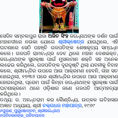
ସେଦିନ ସମ୍ବଲପୁର ରାଜା
ଅଜିତ ସିଂହ
ଜଗନ୍ନାଥଙ୍କ ଦର୍ଶନ ପାଇ
ମହାନଦୀରେ ନଉକା ଯୋଗେ
ଶ୍ରୀକ୍ଷେତ୍ର
ଯାଉଥିଲେ, ଏହ
ଘଟଣାରେ ସେଠି ପହଞ୍ଚି ଗଜପତିଙ୍କ ଶେଷକୃତ୍ୟ ସମ୍ପନ୍ନ
କଲେ।
ଗଜପତି ରାମଚନ୍ଦ୍ର ଦେବ ଥିଲେ ମହାନ ଦେଶଭକ୍ତ
ଜଗନ୍ନାଥଙ୍କ ସୁରକ୍ଷା ପାଇଁ ମୁସଲମାନ ଶକ୍ତି ସହ ଅନେକ
ଲଢେଇ କରିଥିଲେ, ଗଜପତିଙ୍କ ଦୂରଦୃଷ୍ଟି ଥିଲା ଯବନୀକୁ ବିବାହ
କଲେ, ଶ୍ରୀମନ୍ଦିର ଉପରେ ଆଉ ଆକ୍ରମଣ ହେବନି, ତାହା ସତ
ହୋଇଥିଲା, ୧୭୩୬ ପରେ ଶ୍ରୀମନ୍ଦିର ଉପରେ ଆଉ ଆକ୍ରମଣ
ହୋଇନଥିଲା, ପ୍ରେମ ପାଇଁ କିମ୍ବା ଜଗନ୍ନାଥଙ୍କ ସୁରକ୍ଷା ପାଇଁ
ଘଟଣାକ୍ରମେ ଥରେ ଓଡ଼ିଶାର ଜଣେ ଗଜପତି ଆତ୍ମହତ୍ୟା
କରିଥିଲେ।
ତଥ୍ୟ: ଡ. ଅନନ୍ତରାମ କର କୈାଣ୍ଡିନ୍ୟ,
ଉତ୍କଳ ଇତିହାସ
ଅଜ୍ଞାତ ଅଧ୍ୟାୟ, ଶ୍ରୀ
ଚକ୍ରଧର ମହାପାତ୍ର
, ୧୯୬୯
#ପୁରାଣ_ପୁରୁଷୋତ୍ତମ_ଶ୍ରୀଜଗନ୍ନାଥ
#ପତିତଜନଙ୍କ_ପତିତପାବନ