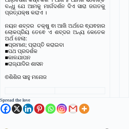
ବନ୍ଧୁ ଯେ ଆମକୁ ମାର୍ଗଦର୍ଶନ ଦିଏ ସାରା ଜଗତକୁ
ପ୍ରତ୍ଯକ୍ଷ କରାଏ ।
ନୟନ ଶବ୍ଦର ଚକ୍ଷୁ ଵା ଆଖି ଅର୍ଥରେ ଵ୍ଯଵହାର
ଲୋକପ୍ରିୟ ତେଵେ ଏ ଶବ୍ଦର ଅନ୍ୟ କେତେକ
ଅର୍ଥ ହେଲା:
■ପ୍ରମାଣ; ପ୍ରାପ୍ତି କରାଇବା
■ପଥ ପ୍ରଦର୍ଶକ
■କାଳଯାପନ
■ରାଜ୍ଯାଦିର ଶାସନ
©ଶିଶିର ସାହୁ ମନୋଜ
Spread the love