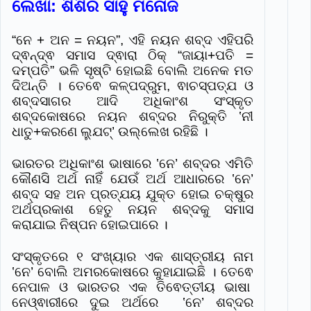
ଲେଖା: ଶିଶିର ସାହୁ ମନୋଜ
“ନେ + ଅନ = ନୟନ”, ଏହି ନୟନ ଶବ୍ଦ ଏହିପରି
ଦ୍ଵନ୍ଦ୍ଵ ସମାସ ଦ୍ଵାରା ଠିକ୍ “ଜାୟା+ପତି =
ଦମ୍ପତି” ଭଳି ସୃଷ୍ଟି ହୋଇଛି ବୋଲି ଅନେକ ମତ
ଦିଅନ୍ତି । ତେଵେ କଳ୍ପଦ୍ରୁମ, ଵାଚସ୍ପତ୍ଯ ଓ
ଶବ୍ଦସାଗର ଆଦି ଅଧିକାଂଶ ସଂସ୍କୃତ
ଶବ୍ଦକୋଷରେ ନୟନ ଶବ୍ଦର ନିରୁକ୍ତି ‛ନୀ
ଧାତୁ+କରଣେ ଲ୍ଯୁଟ୍’ ଉଲ୍ଲେଖ ରହିଛି ।
ଭାରତର ଅଧିକାଂଶ ଭାଷାରେ ‛ନେ’ ଶବ୍ଦର ଏମିତି
କୌଣସି ଅର୍ଥ ନାହିଁ ଯେଉଁ ଅର୍ଥ ଆଧାରରେ ‛ନେ’
ଶବ୍ଦ ସହ ଅନ ପ୍ରତ୍ଯୟ ଯୁକ୍ତ ହୋଇ ଚକ୍ଷୁର
ଅର୍ଥପ୍ରକାଶ ହେତୁ ନୟନ ଶବ୍ଦକୁ ସମାସ
କରାଯାଇ ନିଷ୍ପନ ହୋଇପାରେ ।
ସଂସ୍କୃତରେ ୧ ସଂଖ୍ୟାର ଏକ ଶାସ୍ତ୍ରୀୟ ନାମ
‛ନେ’ ବୋଲି ଅମରକୋଷରେ କୁହାଯାଇଛି । ତେଵେ
ନେପାଳ ଓ ଭାରତର ଏକ ତିଵେତ୍ତୀୟ ଭାଷା
ନେଓ୍ଵାରୀରେ ଦୁଇ ଅର୍ଥରେ ‛ନେ’ ଶବ୍ଦର