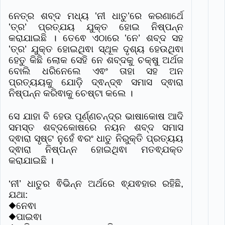
ନେତ୍ର ଶବ୍ଦ ମଧ୍ୟ ‛ନୀ ଧାତୁ’ରେ କରଣାର୍ଥେ
‛ତ୍ର’ ପ୍ରତ୍ଯୟ ଯୁକ୍ତ ହୋଇ ନିଷ୍ପନ୍ନ
କରାଯାଇଛି । ତେଵେ ଏଠାରେ ‛ନେ’ ଶବ୍ଦ ସହ
‛ତ୍ର’ ଯୁକ୍ତ ହୋଇଥିଵା ସ୍ଥୂଳ ଦୃଶ୍ୟ ହେଉଥିଵା
ହେତୁ କିଛି ଲୋକ ସେହି ନେ ଶବ୍ଦକୁ ଚକ୍ଷୁ ଅର୍ଥଜ
ବୋଲି ଧରିନେଲେ ଏଵଂ ତାହା ସହ ଅନ
ପ୍ରତ୍ୟୟକୁ ଯୋଡି଼ ଦ୍ଵନ୍ଦ୍ଵ ସମାସ ଦ୍ଵାରା
ନିଷ୍ପନ୍ନ କରିଵାକୁ ଚେଷ୍ଟା କଲେ ।
ସେ ଯାହା ବି ହେଉ ପୂର୍ଣ୍ଣଚନ୍ଦ୍ର ଭାଷାକୋଷ ଆଦି
ସମସ୍ତ ଶବ୍ଦକୋଷରେ ନୟନ ଶବ୍ଦ ସମାସ
ଦ୍ଵାରା ସୃଷ୍ଟ ନୁହେଁ ଵରଂ ଧାତୁ ନିରୁକ୍ତି ପ୍ରତ୍ୟୟ
ଦ୍ଵାରା ନିଷ୍ପନ୍ନ ହୋଇଥିଵା ମତଵ୍ଯକ୍ତ
କରାଯାଇଛି ।
‘ନୀ’ ଧାତୁର ଵିଭିନ୍ନ ଅର୍ଥରେ ଵ୍ଯଵହାର ରହିଛି,
ଯଥା:
◆ନେଵା
◆ପାଇଵା