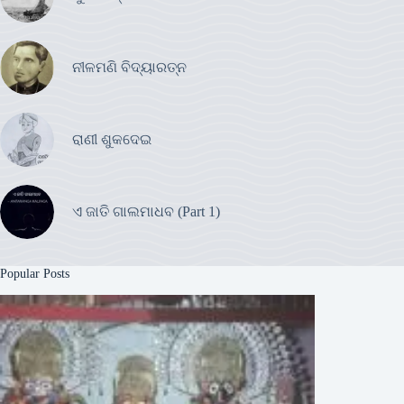
ନୀଳମଣି ବିଦ୍ୟାରତ୍ନ
ରାଣୀ ଶୁକଦେଇ
ଏ ଜାତି ଗାଲମାଧବ (Part 1)
Popular Posts