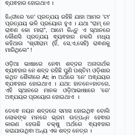
ଵ୍ଯଵହାର ହୋଇଥାଏ ।
ହିନ୍ଦୀରେ ‘ନେ’ ପ୍ରତ୍ଯୟ ରହିଛି ଯାହା ଆମର ‛ଟା’
ପ୍ରତ୍ଯୟ ଭଳି ପ୍ରୟୋଗ ହୁଏ । ଯଥା “ରାମ୍ ନେ
ରାଵଣ କୋ ମାରା”, ଆମେ କିନ୍ତୁ ଏ ସ୍ଥାନରେ
କୌଣସି ପ୍ରତ୍ଯୟ ଵ୍ୟଵହାର ନକରି ମଧ୍ୟ
କହିଥାଉ “ଶ୍ରୀରାମ (ହିଁ, ସେ,ଏ,ସେହି) ରାଵଣକୁ
ମାରିଥିଲେ” !
ଓଡ଼ିଆ ଭାଷାରେ ନେଵା ଶବ୍ଦର ଅନାଦାର୍ଥକ
ଵ୍ୟଵହାର ନେ ଶବ୍ଦ ରହିଛି ପୁଣି ପଶ୍ଚିମ ଓଡ଼ିଶାର
କଥିତ ଶୈଳୀରେ At; in ଅର୍ଥରେ ‛ନେ’ ଅଵ୍ଯୟର
ଵ୍ଯଵହାର ହୋଇଥାଏ । ଯଥା: ହାତନେ=ହାତରେ,
ଏହି ସ୍ଥାନରେ ମାନକ ଓଡ଼ିଆଭାଷାରେ ‛ରେ’
ଅଵ୍ଯୟର ପ୍ରୟୋଗ ହୋଇଥାଏ ।
ତେଵେ ନୟନ ଶବ୍ଦରେ ସମାସ ହୋଇଥିଵ ବୋଲି
ଲୋକଙ୍କ ମନରେ ଭ୍ରମ ଉତ୍ପନ୍ନ ହେଵାର
କାରଣ ହେଉଛି ଚକ୍ଷୁ ଅର୍ଥରେ ଵ୍ୟଵହାର
କରାଯାଉଥିଵା ଅନ୍ୟ ଏକ ଶବ୍ଦ ନେତ୍ର ।