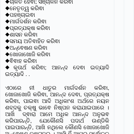
◆ଚାଳିତ ହେଵା; ସଞ୍ଚାଳନ କରିଵା
◆ନେତୃତ୍ୱ କରିଵା
◆ପହଞ୍ଚାଇଵା
◆ମାର୍ଗଦର୍ଶନ କରିଵା
◆ପ୍ରତ୍ଯକ୍ଷ କରିଵା
◆ଶାସନ କରିଵା
◆ସମୟ ଅତିଵାହିତ କରିଵା
◆ଅନ୍ଵେଷଣ କରିଵା
◆ଖୋଜାଖୋଜି କରିଵା
◆ଵିଵାହ କରିଵା
◆କୃତାର୍ଥ କରିଵା; ଆନନ୍ଦ ଦେଵା
ଇତ୍ୟାଦି
ଇତ୍ୟାଦି . .
ଏଠାରେ ନୀ ଧାତୁର ମାର୍ଗଦର୍ଶନ କରିଵା,
ଖୋଜାଖୋଜି କରିଵା, ଆନନ୍ଦ ଦେଵା, ପ୍ରତ୍ଯକ୍ଷ
କରିଵା, ପାଇଵା ଆଦି ଅଧିକାଂଶ ଅର୍ଥରେ ନୟନ
ଶବ୍ଦକୁ ଚକ୍ଷୁ ଭାଵେ ନିଷ୍ପନ କରାଯାଇପାରେ ।
ଆଖି ଦ୍ଵାରା ଆମେ ଅଧିକ ଆନନ୍ଦ ଅନୁଭଵ
କରିପାରନ୍ତି, ଯେକୌଣସି ପଦାର୍ଥ ଉଣ୍ଡିକି
ପାଇପାରନ୍ତି, ଆଖି ନଥିଲେ କୌଣସି ଖୋଜାଖୋଜି
ଅନ୍ଵେଷଣ କଷ୍ଟକର । ଆଖି ହିଁ ଆମର ସର୍ଵୋଚ୍ଚ