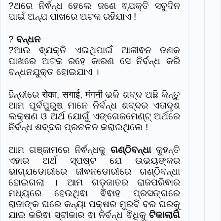
?ଥରେ ନିର୍ଵନ୍ଧ ହେଲେ ଜଣେ ଵ୍ଯକ୍ତି ସବୁଦିନ
ପାଇଁ ଅନ୍ଯ ପାଖରେ ଅଟକ ରହିଯାଏ !
?
ବନ୍ଧନ
?ଆଉ ଵ୍ଯକ୍ତି ଏଇଥିପାଇଁ ଆଜୀଵନ ଜଣକ
ପାଖରେ ଅଟକ ରହେ କାରଣ ସେ ନିର୍ବନ୍ଧ କରି
ବନ୍ଧନଯୁକ୍ତ ହୋଇଯାଏ ।
ହିନ୍ଦୀରେ रोका, सगाई, मंगनी ଭଳି ଶବ୍ଦ ଅଛି କିନ୍ତୁ
ଆମ ପୂର୍ବପୁରୁଷ ମାନେ ନିର୍ବନ୍ଧ ଶବ୍ଦର ଏତାଦୃଶ
ଲକ୍ଷଣ ଓ ଅର୍ଥ ଯୋଗୁଁ ଏଙ୍ଗେଜମେଣ୍ଟ୍ ଅର୍ଥରେ
ନିର୍ବନ୍ଧ ଶବ୍ଦର ପ୍ରଚଳନ କରାଇଥିଲେ !
ଆମ ଗଞ୍ଜାମରେ ନିର୍ଵନ୍ଧକୁ
ଗଣ୍ଠିବନ୍ଧା
କୁହନ୍ତି
ଏହାର ଅର୍ଥ ସ୍ପଷ୍ଟ ଯେ ଉଭୟଙ୍କର
ଭାଗ୍ଯଡୋରୀରେ ଜୀଵନଡୋରୀରେ ଗଣ୍ଠିବନ୍ଧା
ହୋଇଗଲା । ଆମ ଗଡ଼ଜାତର ରାଜପରିଵାର
ମଧ୍ୟରେ ହେଉଥିଵା ଵିଵାହ ପ୍ରସଙ୍ଗରେ
ରାଜାଙ୍କ ଘରେ କନ୍ୟା ପକ୍ଷର ମୁରବି ବର ଘରକୁ
ଯାଇ କରିଵା ସ୍ବୀକାର ଵା ନିର୍ବନ୍ଧ ଵିଧିକୁ
ଟିକାଲାଗି