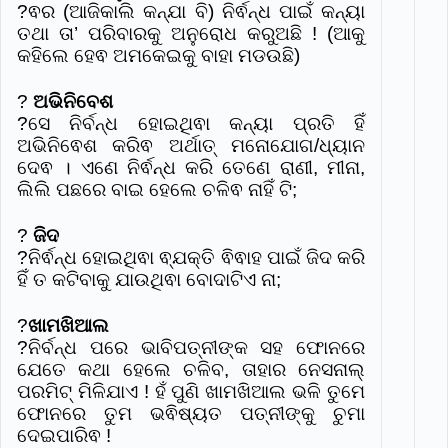
?ଵର (ଆଜିକାଲି କନ୍ଯା ବି) ନିର୍ଵନ୍ଧ ପାଇଁ କନ୍ୟା
ତଥା ତା’ ପରିବାରକୁ ଅନୁରୋଧ କରୁଅଛି ! (ଆକୁ
କହିଲେ ହେଵ ଅମକେଇକୁ ବାହା ମଡଉଛି)
?
ଅଭିନିବେଶ
?ସେ ନିର୍ବନ୍ଧ ହୋଇଥିଵା କନ୍ୟା ପ୍ରତି ହିଁ
ଅଭିନିଵେଶ କରିଵ ଅର୍ଥାତ୍ ମନୋଯୋଗ/ଧ୍ୟାନ
ଦେଵ । ଏଣେ ନିର୍ଵନ୍ଧ କରି ତେଣେ ରାଣୀ, ମୀନା,
ଲିଲି ପଛରେ ବାଇ ହେଲେ ଚଳିଵ ନାହିଁ ଟି;
?
ଜିଦ
?ନିର୍ଵନ୍ଧ ହୋଇଥିଵା ଵ୍ଯକ୍ତି ଵିଵାହ ପାଇଁ ଜିଦ କରି
ହିଁ ତ କଟିବାକୁ ଯାଉଥିଵା ବୋଦାଟିଏ ନା;
?
ଖାମଖିଆଲ
?ନିର୍ବନ୍ଧ ପରେ ଭାବିପତ୍ନୀଙ୍କ ସହ ଫୋନରେ
ଯେତେ କଥା ହେଲେ ଚଳିବ, ତାହାର ନେସନାଲ୍
ପରମିଟ୍ ମିଳିଯାଏ ! ହଁ ପୁଣି ଖାମଖିଆଲ ଭଳି ତୁମେ
ଫୋନରେ ତୁମ ଭଵିଷ୍ୟତ ପତ୍ନୀଙ୍କୁ ଚୁମା
ଦେଇପାରିଵ !