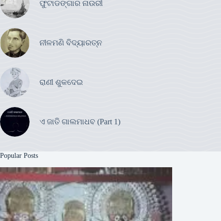
ଫୁଟାଡଙ୍ଗାର ନାଉରୀ
ନୀଳମଣି ବିଦ୍ୟାରତ୍ନ
ରାଣୀ ଶୁକଦେଇ
ଏ ଜାତି ଗାଲମାଧବ (Part 1)
Popular Posts