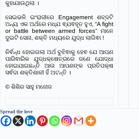
କୁହାଯାଉଥିଲା ।
ସେଇଭଳି ଇଂରାଜୀରେ Engagement ଶବ୍ଦଟି
ଅନ୍ୟ ଏକ ଅର୍ଥରେ ମଧ୍ଯ ଵ୍ଯଵହୃତ ହୁଏ, “A fight
or battle between armed forces” ମାନେ
ଦୁଇଟି ସେନା, ଶକ୍ତି ମଧ୍ୟରେ ଯୁଦ୍ଧ ଲାଗିଵା !
ନିର୍ଵନ୍ଧ ହୋଇଗଲା ଅର୍ଥ ବୁଝିଵାକୁ ହେଵ ଯେ ଆପଣ
ପାରିଵାରିକ ଯୁଦ୍ଧକ୍ଷେତ୍ରରେ ଜଣେ ଯୋଦ୍ଧା
ହୋଇଯାଇଛନ୍ତି ଆଉ ଆପଣଙ୍କ ପ୍ରତିପକ୍ଷ
ସର୍ଵଦା ଶକ୍ତିଶାଳୀ ହିଁ ଅଟନ୍ତି ।
© ଶିଶିର ସାହୁ ମନୋଜ
Spread the love