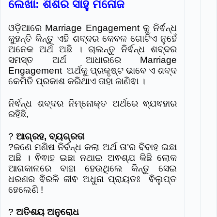
ଲେଖା: ଶିଶିର ସାହୁ ମନୋଜ
ଓଡ଼ିଆରେ​ Marriage Engagement କୁ ନିର୍ଵନ୍ଧ
କୁହନ୍ତି କିନ୍ତୁ ଏହି ଶବ୍ଦର କେବଳ ଗୋଟିଏ ନୁହେଁ
ଅନେକ ଅର୍ଥ ଅଛି । ଚାଲନ୍ତୁ ନିର୍ଵନ୍ଧ ଶବ୍ଦର
ସମସ୍ତ ଅର୍ଥ ଆଧାରରେ Marriage
Engagement ଅର୍ଥକୁ ପ୍ରକୃଷ୍ଟ ଭାବେ ଏ ଶବ୍ଦ
କେମିତି ପ୍ରକାଶ କରିଥାଏ ତାହା ଜାଣିଵା ।
ନିର୍ଵନ୍ଧ ଶବ୍ଦର ନିମ୍ନୋକ୍ତ ଅର୍ଥରେ ଵ୍ଯଵହାର
ରହିଛି,
?
ଆଗ୍ରହ, ବ୍ୟଗ୍ରତା
?ଜଣେ ମଣିଷ ନିର୍ବନ୍ଧ କଲା ଅର୍ଥ ତା’ର ବିବାହ ଇଛା
ଅଛି । ଵିଵାହ ଇଛା ନଥାଇ ଅଵଶ୍ଯ କିଛି ଲୋକ
ଆଗକାଳରେ ବାହା ହେଉଥିଲେ କିନ୍ତୁ ସେଇ
ଧରଣର ଵିରଳି ଜୀଵ ଅଧୁନା ପ୍ରାୟତଃ ଵିଲୁପ୍ତ
ହେଲେଣି !
?
ଅତିଶୟ ଅନୁରୋଧ