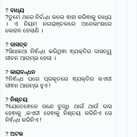
?
ବାଧ୍ୟ
?ତୁମେ ଥରେ ନିର୍ବନ୍ଧ କଲେ ଵାହା କରିଵାକୁ ବାଧ୍ୟ
। ଏ ନିୟମ ନଗରାଞ୍ଚଳରେ ଅନେକାଂଶରେ
କୋହଳ ହେଲାଣି ।
?
ଦାସତ୍ବ
?ସିଧାକଥା ନିର୍ଵନ୍ଧ କରିଥିଵା ଵ୍ଯକ୍ତିର ଦାସତ୍ୱ
ଜୀବନ ଆରମ୍ଭ ହେଲା ।
?
କାରାବନ୍ଧନ
?ନିର୍ଵନ୍ଧ ପରେ ପ୍ରକୃତରେ ଵ୍ଯକ୍ତିର କଏଦୀ
ଜୀଵନ ଆରମ୍ଭ ହୁଏ !
?
ନିଶ୍ଚୟ
?ଯେତେଵେଳେ ଜଣେ ବୁଦ୍ଧି ଥାଉଁ ଥାଉଁ ଦାସ
ହେଵାକୁ ,କଏଦୀ ହେଵାକୁ ନିଶ୍ଚୟ କରିନିଏ ସେ
ନିର୍ଵନ୍ଧ କରିନିଏ !
?
ଅଟକ