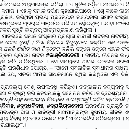
ିକ ନାଟକର ଅୟମାରମ୍ଭ ଘଟିଲା । ଆଧୁନିକ ଓଡ଼ିଆ ନାଟକର ଆଦି 
ି ସମାଜ । ଏହାକୁ ସମାଜ ଦର୍ପଣ କୁହାଯାଇପାରେ । ଏଣୁ କାଳେ କ
ରକାଶ କରିଥିବା ପ୍ରାୟ ପ୍ରତ୍ୟେକ ନାଟ୍ୟକାର ସମାଜ ସଂସ୍କା
େତ୍ରରେ ପ୍ରଚାର ମଞ୍ଚରେ ପରିଣତ ହୋଇଥିଲା। ଯାହା ଫଳରେ ନ
ନାଟକର ସୃଷ୍ଟି ଲଗ୍ନରୁ ଆତ୍ମପ୍ରକାଶ କରିଥିଲା ।
ମାତ୍ରାରେ ସମାଜ ସଂସ୍କାର ପ୍ରୟାସ ବାବାଜୀ ନାଟକର ନାଟକୀୟତା
ଏକ ନାଟକ ନୁହେଁ । ନିଶା ନିବାରଣ ବିରୁଦ୍ଧରେ କଳ୍ପିତ ଏକ ଉଦ
ର ପ୍ରତି ଶାଣିତ ବାଣ ନିକ୍ଷେପ କରିବା ସଙ୍ଗେ ସଙ୍ଗେ ଏହାର ସଂସ
ାଙ୍କର ପ୍ରଥମ ନାଟକ
#କାଞ୍ଚିକାବେରୀ
। ଜାତୀୟ ଜୀବନର ଉନ୍
ସାହସ କରି ପାରିନଥିଲେ । ସେ ସମୟରେ ଶାସକ ଇଂରେଜ ସରକାରଙ
୍ତି ପ୍ରଣିଧାନ ଯୋଗ୍ୟ – “ଆମେ ସ୍ଵଜାତିର ସ୍ଵାଧୀନତା ସାଧନା 
ଥିଲା ଯେ, ଏକଦା ଆମର ସାଧକମାନେ ସ୍ଥିର କରିଥିଲେ ଏଇ ବିଜି
 ପ୍ରାବଲ୍ୟ ବେଶ୍ ଉପଲବ୍ଧି କରିହୁଏ। ତତ୍କାଳୀନ ନବ୍ୟବାବୁ ସ
ର ତାହା ଲକ୍ଷ୍ୟ କରି ଜନସମାଜକୁ ସଚେତନ କରିବା ଉଦ୍ଦେଶ୍ୟରେ
ନ୍ତି ତାହା ଦେଖାଇବା ନିମନ୍ତେ ଏ ରଙ୍ଗଭୂମି ରଚିତ ହୋଇଅଛି ।
ୟ
ବିବାହ,
#ବୃଦ୍ଧ
ବିବାହ,
#ବ୍ୟଭିଚାର
ଦୋଷ
ପ୍ରଦର୍ଶନ ପ୍ରଭୃତି 
ଚନ୍ଦ୍ର ଦାସ ଓ ସାବିତ୍ରୀ ମହାପାତ୍ରଙ୍କ ସୁଖମୟ ଜୀବନ ଏ
ୟ ବିବାହ ପ୍ରଥାର ଉଛେଦ ପାଇଁ ଏ ନାଟକଟିର ପରିକଳ୍ପନା । ବାଲ୍
ରାଯାଇଥିଲା।