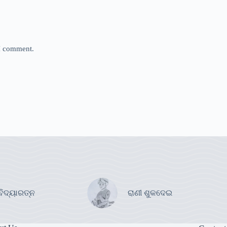
 I comment.
ବିଦ୍ୟାରତ୍ନ
ରାଣୀ ଶୁକଦେଇ