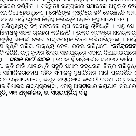
ନାଟକରେ ବର୍ଣ୍ଣିତ । ବସ୍ତୁତଃ ନାଟ୍ୟକାର ସମାଜରେ ଅନୁଭୂତ ହ
େଇ ଠିଆ ହେଉଥିଲେ । ଶେଲିଙ୍କ ଦୃଷ୍ଟିରେ କବି ହେଉଛନ୍ତି ସମା
ଣ ସେହି ଭୂମିକା ନିର୍ବାହ କରିଛନ୍ତି ବୋଲି କୁହାଯାଇପାରେ ।
ଭିମୁଖ୍ୟକୁ ବହୁ ନାଟକରେ ରୂପ ଦେବାକୁ ଚାହିଁଛନ୍ତି । ଏଣୁ ସ
ର୍ଶବୋଧକୁ ସତତ ଗ୍ରହଣ କରିଛନ୍ତି । ଉକ୍ତ ନାଟକରେ ନାଟ୍ୟକାର 
ିନ ପୂର୍ବରୁ ଭିକାରୀ ଚରଣ ପଟ୍ଟନାୟକ ଚିନ୍ତା କରିପାରିଥିଲେ । 
ରଣ ସୃଷ୍ଟି କରିବା ଲକ୍ଷ୍ୟ ନେଇ ରଚନା କରିଥିଲେ
‘କର୍ମକ୍ଷେତ
୍ଟି କରିଛି, ତାକୁ କୁଟୀର ଶିଳ୍ପ ସାହାଯ୍ୟରେ ଏଡ଼ାଇ ଦିଆଯାଇପା
ଲା –
ସମାଜ ପାଇଁ ନାଟକ
। ନାଟକ ହିଁ ସର୍ବକାଳୀନ ସମାଜର ଦର୍
 କୃତି ଛାଡ଼ି ଯାଇଛନ୍ତି ସବୁଠି ସମାଜ ବଦ୍ଧତାର ଚିତ୍ର ପରିଦ
 ସାମାଜିକତାବୋଧ ସହିତ ସମାଜକୁ ସୁଧାରିବାର ମାର୍ଗ ପ୍ରଦର୍ଶ
ାବ ରହିଥାଇପାରେ, କିନ୍ତୁ ନାଟ୍ୟକାର ଭିକାରୀ ଚରଣ ପଟ୍ଟନା
ାଜ ବିଶାରଦ ନାଟ୍ୟସ୍ରଷ୍ଟା, ଏହାକୁ ଅସ୍ବୀକାର କରାଯାଇ ନପାର
ତି, ଏକ ଅନୁଶୀଳନ, ଡ. ସତ୍ୟପ୍ରିୟ ସାହୁ