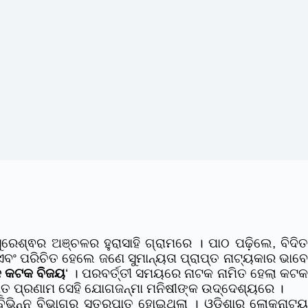
ସୁରେଶ୍ଵର ଅଞ୍ଚଳର ହୁରାସାହି ଗ୍ରାମରେ । ପାଠ ପଢ଼ିଲେ, ବିଦି
ଏବଂ ପରିଚିତ ହେଲେ ଜଣେ ସୁମାନ୍ୟତା ପ୍ରାପ୍ତ ନାଟ୍ୟକାର ଭାବେ
ୃକ କଟକ ବିଜୟ
‘ । ପରବର୍ତ୍ତୀ ସମୟରେ ନାଟକ ନାମିତ ହେଲା କଟ
ୂତ ପ୍ରଣାମ ସେହି ଯୋଗଜନ୍ମା ମନିଷୀଙ୍କ ଉଦ୍ଦେଶ୍ୟରେ ।
ବିଭିନ୍ନ ବିଭାଗର ସୂତ୍ରପାତ ହୋଇଥିଲା । ଓଡ଼ିଶାର ଲୋକନାଟ୍ୟ