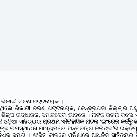
 ଭିକାରୀ ଚରଣ ପଟ୍ଟନାୟକ ।
ିଥିଲେ ଭିକାରୀ ଚରଣ ପଟ୍ଟନାୟକ
, କେନ୍ଦ୍ରାପଡ଼ା ଜିଲ୍ଲାର ଅ
ଟୀର ଶିଳ୍ପ ଉଦ୍ଧାରକ, ସମାଜସେବୀ ଭାବରେ । ନାଟକ ରଚନା କଲେ 
ି ଓଡ଼ିଆ ସାହିତ୍ୟର
ପ୍ରଥମ ଐତିହାସିକ
ନାଟକ
‘
ଇଂରେଜ କର୍ତ୍ତ
୍ତ୍ର ଉପସ୍ଥାପନା ମାଧ୍ୟମରେ ‘ଅନ୍ତରଙ୍ଗ କଳିଙ୍ଗ’ର ଭକ୍ତିପ
ବ୍ଧିର ସମୟ । ଶଂସିତ କାଳରେ ଓଡ଼ିଶାରେ ଆଧୁନିକ ସାହିତ୍ୟର 