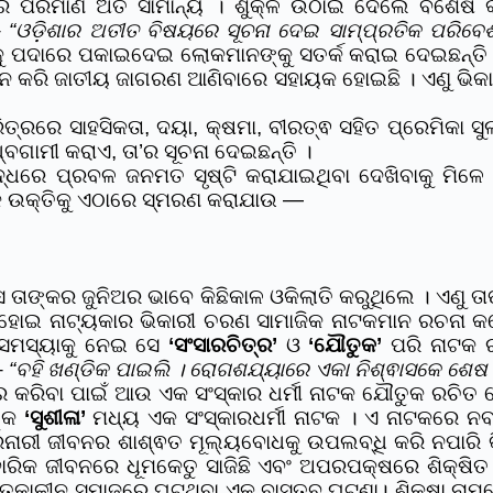
 ପରିମାଣ ଅତି ସାମାନ୍ୟ । ଶୁକ୍ଳ ଉଠାଇ ଦେଲେ ବିଶେଷ କି
–
“ଓଡ଼ିଶାର ଅତୀତ ବିଷୟରେ ସୂଚନା ଦେଇ ସାମ୍ପ୍ରତିକ ପରିବେଶ
ରକୁ ପଦାରେ ପକାଇଦେଇ ଲୋକମାନଙ୍କୁ ସତର୍କ କରାଇ ଦେଇଛନ୍ତି 
ରି ଜାତୀୟ ଜାଗରଣ ଆଣିବାରେ ସହାୟକ ହୋଇଛି । ଏଣୁ ଭିକାରୀ
ତ୍ରରେ ସାହସିକତା, ଦୟା, କ୍ଷମା, ବୀରତ୍ଵ ସହିତ ପ୍ରେମିକା 
ଧ୍ବଗାମୀ କରାଏ, ତା’ର ସୂଚନା ଦେଇଛନ୍ତି ।
େ ପ୍ରବଳ ଜନମତ ସୃଷ୍ଟି କରାଯାଇଥିବା ଦେଖିବାକୁ ମିଳେ । 
ଉକ୍ତିକୁ ଏଠାରେ ସ୍ମରଣ କରାଯାଉ —
 ତାଙ୍କର ଜୁନିଅର ଭାବେ କିଛିକାଳ ଓକିଲାତି କରୁଥିଲେ । ଏଣୁ
ୋଇ ନାଟ୍ୟକାର ଭିକାରୀ ଚରଣ ସାମାଜିକ ନାଟକମାନ ରଚନା କଲ
 ସମସ୍ୟାକୁ ନେଇ ସେ
‘ସଂସାରଚିତ୍ର’
ଓ
‘ଯୌତୁକ’
ପରି ନାଟକ ର
–
“ବହି ଖଣ୍ଡିକ ପାଇଲି । ରୋଗଶଯ୍ୟାରେ ଏକା ନିଶ୍ଵାସକେ ଶେଷ 
ୂର କରିବା ପାଇଁ ଆଉ ଏକ ସଂସ୍କାର ଧର୍ମୀ ନାଟକ ଯୌତୁକ ରଚି
ଙ୍କ
‘ସୁଶୀଳା’
ମଧ୍ୟ ଏକ ସଂସ୍କାରଧର୍ମୀ ନାଟକ । ଏ ନାଟକରେ ନବ
ନରନାରୀ ଜୀବନର ଶାଶ୍ଵତ ମୂଲ୍ୟବୋଧକୁ ଉପଲବ୍ଧି କରି ନପାରି 
ବାରିକ ଜୀବନରେ ଧୂମକେତୁ ସାଜିଛି ଏବଂ ଅପରପକ୍ଷରେ ଶିକ୍ଷିତ
ତ୍କାଳୀନ ସମାଜରେ ଘଟୁଥିବା ଏକ ବାସ୍ତବ ଘଟଣା। ଶିକ୍ଷା ନାମରେ