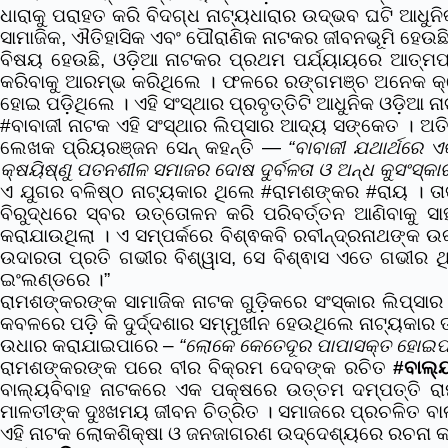
ଧାରାକୁ ପରାହତ କରି ବିଦଗ୍ଧ ନାଟ୍ୟଧାରାର ଉଦ୍ଭବ ଘଟି ଆଧୁନ
ସାମାଜିକ, ଐତିହାସିକ ଏବଂ ପୌରାଣିକ ନାଟକର ଜୀବନଭୂମି ହେଉଛ
ବିଷୟ ହେଉଛି, ଓଡ଼ିଆ ନାଟକର ପ୍ରଥମ ପର୍ଯ୍ୟାୟରେ ଆତ୍ମପ୍
କରିବାକୁ ଆରମ୍ଭ କରିଥିଲେ । ଫଳରେ ରଙ୍ଗମଞ୍ଚ ଅନେକ କ୍ଷ
ହୋଇ ପଡ଼ିଥିଲେ ।
ଏହି ସଂସ୍ଥାର ପ୍ରବୃତ୍ତିଟି ଆଧୁନିକ ଓଡ଼ିଆ 
#ବାବାଜୀ
ନାଟକ ଏହି ସଂସ୍ଥାର ଲିପ୍ସାର ଆଦ୍ୟ ସଙ୍କେତ । ଅତି 
ଲେଖକ ପ୍ରିୟରଞ୍ଜନ ସେନ୍ କହନ୍ତି —
“
ବାବାଜୀ ଯଥାର୍ଥରେ 
କ୍ଷୟିଷ୍ଣୁ ପତନଶୀଳ ସମାଜର ଦୋଷ ଦୁର୍ବଳତା ଓ ଅନ୍ଧ କୁସଂସ୍କା
ଏ ଯୁଗର ବଳିଷ୍ଠ ନାଟ୍ୟକାର ଥିଲେ
#ରାମଶଙ୍କର
#ରାୟ
। ତ
ବିରୁଦ୍ଧରେ ସ୍ବର ଉତ୍ତୋଳନ କରି ପରିବର୍ତ୍ତନ ଆଣିବାକୁ 
କରାଯାଉଥିଲା । ଏ ସମ୍ପର୍କରେ ବିଶ୍ଵକବି ରବୀନ୍ଦ୍ରନାଥଙ୍କ ଉକ
ଉଦାରତା ପ୍ରତି ଗଭୀର ବିଶ୍ୱାସ, ସେ ବିଶ୍ଵାସ ଏତେ ଗଭୀର 
ଇଂଲଣ୍ଡରେ ।”
ରାମଶଙ୍କରଙ୍କ ସାମାଜିକ ନାଟକ ଗୁଡି଼କରେ ସଂସ୍କାର ଲିପ୍ସାର
କବଳରେ ପଡ଼ି କି ଦୁର୍ଦ୍ଦଶାର ସମ୍ମୁଖୀନ ହେଉଥିଲେ ନାଟ୍ୟକା
ଉଧାର କରାଯାଇପାରେ –
“ଲୋକେ କେତେଦୂର ପାପାସକ୍ତ ହୋଇପାର
ରାମଶଙ୍କରଙ୍କ ପରେ ବୀର ବିକ୍ରମ ଦେବଙ୍କ ରଚିତ
#ବାଲ୍
ବାଲ୍ୟବିବାହ ନାଟକରେ ଏକ ପକ୍ଷରେ ଉତ୍ତମ ଦମ୍ପତ୍ତି ରାମ
ମାଳତୀଙ୍କ ଦୁଃଖମୟ ଜୀବନ ଚିତ୍ରିତ । ସମାଜରେ ପ୍ରଚଳିତ ବାଲ୍
ଏହି ନାଟକ ଲୋକଶିକ୍ଷା ଓ ଜନଜାଗରଣ ଉଦ୍ଦେଶ୍ୟରେ ରଚନା କ