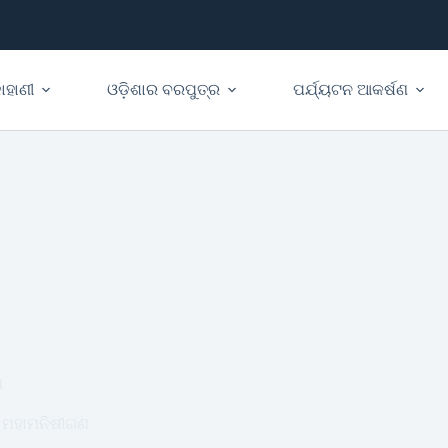
ାହାଣୀ
ଓଡ଼ିଶାର ବରପୁତ୍ର
ପର୍ଯ୍ୟଟନ ଆକର୍ଷଣ
ଣ
ମହାମନିଷୀଗଣ