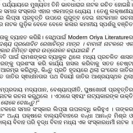
ପର୍ଯ୍ୟାୟରେ ମୁଖ୍ୟତଃ ତିନି ଭାବଧାରାର ନାଟକ ରଚିତ ହୋଇଛି।
ାଳେ ସମାଜ ସଂସ୍କାର ଏହାର ଏକମାତ୍ର ଧ୍ୟେୟ । ତେଣୁ ଲକ୍ଷଣୀୟ
ର ଲିପ୍ସା ପ୍ରବୃତ୍ତି ଉପରେ ଗୁରୁତ୍ବ ଦେଇ ନାଟକମାନ ରଚନା
ାଟକ ଗୁଡ଼ିକ ବେଳେ ବେଳେ କଳାର କମନୀୟ ସ୍ପର୍ଶରୁ ବଞ୍ଚିତ
କୁ ବ୍ୟାହତ କରିଛି। ସେଥିପାଇଁ Modern Oriya Literatureର
୍ଦେଶ୍ୟ ପ୍ରଣୋଦିତ ରେଖାଚିତ୍ର ମାତ୍ର । ବାବାଜୀ ନାଟକରେ ଏ
୍କାର ନିମିତ୍ତ ସ୍ଵର ଉତ୍ତୋଳନ କରାଯାଇଛି ।”
ନତି ପାଇଁ ରାମଶଙ୍କର ବ୍ୟାକୁଳ ଥିଲେ ମଧ୍ୟ ପ୍ରଚଳିତ ଶାସ
୍କୁ ପ୍ରଶଂସା କରି କାର୍ଯ୍ୟ ହାସଲ କରିବାକୁ ସତତ ଚେଷ୍ଟା
ଆରମ୍ଭ କରିଥିଲୁ, କିନ୍ତୁ ପ୍ରତି ହୃଦୟରେ ଥିଲା ଇଂରେଜ ଜାତିର
ତ ଜାତିର ସ୍ଵାଧୀନତାର ପଥ ବିଜୟୀ ଜାତିର ଆଶ୍ରୟସ୍ଥଳ ଥିଲା
ମ୍ପ୍ରଦାୟ ମଦ୍ୟପାନ, ବେଶ୍ୟାପ୍ରୀତି, ଘୁଷଖୋରୀ ପ୍ରବୃତ୍ତିର
 ନାଟକ ରଚନା କରୁଥିଲେ । ଏଠାରେ ସ୍ଵୟଂ ନାଟ୍ୟକାରଙ୍କ ଉକ୍ତି
 ଲୋକେ ଦେଖନ୍ତୁ !”
ନାଟକରେ ସମାଜ ସଂସ୍କାର ଲିପ୍ସା ଉପଲବ୍ଧି କରିହୁଏ । ତାଙ୍କ
ବଂ ଅନ୍ୟ ପକ୍ଷରେ ବାଲ୍ୟବିବାହରେ ବନ୍ଧା ଆନନ୍ଦ ମିଶ୍ର ଓ
ୟ ବିବାହ ପରି ବୃଦ୍ଧ ବିବାହ ମଧ୍ୟ ଏକ ସଂସ୍କାରଧର୍ମୀ ନାଟକ ।