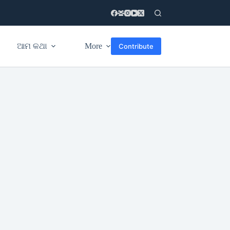
ଆମ କଥା
More
Contribute