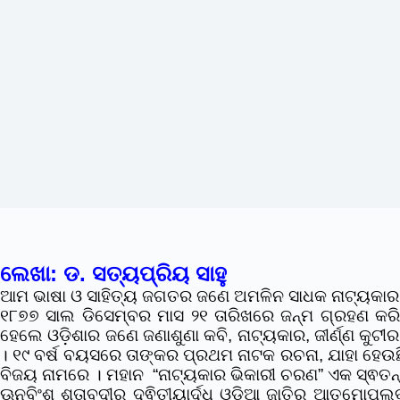
ଲେଖା: ଡ. ସତ୍ୟପ୍ରିୟ ସାହୁ
ଆମ ଭାଷା ଓ ସାହିତ୍ୟ ଜଗତର ଜଣେ ଅମଳିନ ସାଧକ
ନାଟ୍ୟକାର
୧୮୭୭ ସାଲ ଡିସେମ୍ବର ମାସ ୨୧ ତାରିଖରେ ଜନ୍ମ ଗ୍ରହଣ କର
ହେଲେ ଓଡ଼ିଶାର ଜଣେ ଜଣାଶୁଣା କବି, ନାଟ୍ୟକାର, ଜୀର୍ଣ୍ଣ କୁ
। ୧୯ ବର୍ଷ ବୟସରେ ତାଙ୍କର ପ୍ରଥମ ନାଟକ ରଚନା, ଯାହା ହେଉଛ
ବିଜୟ ନାମରେ । ମହାନ “ନାଟ୍ୟକାର ଭିକାରୀ ଚରଣ” ଏକ ସ୍ଵତନ
ଊନବିଂଶ ଶତାବ୍ଦୀର ଦ୍ଵିତୀୟାର୍ଦ୍ଧ ଓଡ଼ିଆ ଜାତିର ଆତ୍ମୋପଲ