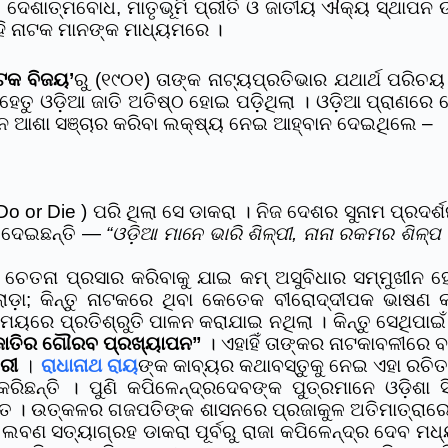
 ଦେଶାତ୍ମବୋଧ, ମାତୃଭୂମି ପ୍ରୀତି ଓ ଜାତୀୟ ଐକ୍ୟ ସ୍ଥାପନ ଉ
ଏହି ନାଟକ ମାନଙ୍କ ମାଧ୍ୟମରେ ।
ଟକ ବିଜୟ’
ରୁ (୧୯୦୧) ତାଙ୍କ ନାଟ୍ୟପ୍ରତିଭାର ଯଥାର୍ଥ ପରି
େତୁ ଓଡ଼ିଆ ଜାତି ଅତିଷ୍ଠ ହୋଇ ପଡ଼ିଥିଲା । ଓଡ଼ିଆ ପ୍ରାଣର
 ଆଶା ସଞ୍ଚାର କରିବା ଲକ୍ଷ୍ୟ ନେଇ ଆହ୍ବାନ ଦେଇଥିଲେ –
or Die ) ପରି ଥିଲା ସେ ଡାକରା । ନିଜ ଦେଶର ସୁନାମ ପ୍ରଦର୍ଶ
ା ଦେଇଛନ୍ତି —
“ଓଡ଼ିଆ ମାନେ ଭାରି ଶିଳ୍ପୀ, ନାନା ରକମର ଶିଳ୍ପ
େତନା ପ୍ରସାର କରିବାକୁ ଯାଇ କମ୍ ଅସୁବିଧାର ସମ୍ମୁଖୀନ ହ
ଲୋଡ଼ା; କିନ୍ତୁ ନାଟକରେ ଥିବା କେତେକ ବୀରୋଦ୍ଦୀପକ ଭାଷଣ କ
ପ୍ରତିଶ୍ରୁତି ପାଳନ କରାଯାଇ ନଥିଲା । କିନ୍ତୁ ସେଥିପାଇଁ କୌଣ
ଜାତିର ଗୌରବ ପ୍ରଖ୍ୟାପନ”
। ଏହାହିଁ ତାଙ୍କର ନାଟକାବଳୀରେ ବହ
ଵରୀ
।
ରାଧାନାଥ ରାୟ
ଙ୍କ କାବ୍ୟର କଥାବସ୍ତୁକୁ ନେଇ ଏହା ରଚିତ
ଛନ୍ତି । ପୁଣି କପିଳେନ୍ଦ୍ରଦେବଙ୍କ ପୁତ୍ରମାନେ ଓଡ଼ିଶା ସି
 । ଉତ୍କଳର ଗଜପତିଙ୍କ ଶାସନରେ ପ୍ରଜାକୁଳ ଅତିମାତ୍ରାରେ ଖୁ
 ଲବଣ ସତ୍ୟାଗ୍ରହ ଡାକରା ପୂର୍ବରୁ ରାଜା କପିଳେନ୍ଦ୍ର ଦେବ ମ