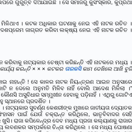
ପରେ ଗୁରୁତ୍ବ ଦିଆଯାଇଛି । ସେ ସମାଜରୁ କୁସଂସ୍କାର, କୁପ୍ରଥ
ଚୟ ମିଳିଥାଏ । କଟକ ଅଧିକାର ଘଟଣାକୁ ନେଇ ଏହି ନାଟକ ରଚିତ 
େ ଦେଶପ୍ରେମ ଜାଗ୍ରତ କରିବା ଲକ୍ଷ୍ୟ ନେଇ ଏହି ନାଟକ ରଚିତ ।
ନ କରିବାକୁ ନାଟ୍ୟକାର ଚେଷ୍ଟା କରିଛନ୍ତି ଏହି ନାଟକରେ ମଧ୍ୟ ।
 କାର୍ଯ୍ୟ କରନ୍ତି × × × କଟକର
ତାରକସି
କାମ ଦେଖିଲେ ଆଖି ବୁଜ
ୋଇ ନାହାନ୍ତି ! ସେ କାଳର ନାଟକ ନିୟନ୍ତ୍ରଣ ଆଇନ ଅନୁସାର
ାଟି ନ ଦେଲେ ଅନୁମତି ମିଳିବ ନାହିଁ ବୋଲି ଆଦେଶ ମିଳିଲା ।”
ସି ଅସୁବିଧାର ସମ୍ମୁଖୀନ ହେବାକୁ ପଡି଼ନାହିଁ । ଏଥିରୁ ଗୋଟିଏ
ୁ ସ୍ଥାନରେ ପ୍ରଦର୍ଶିତ ।
 । ନାଟ୍ୟକାର ସୁବର୍ଣ୍ଣ କେଶରୀଙ୍କ ମୁଖରେ ଜାତୀୟତା ଦ୍ୟୋତକ
ଂହାସନ ପାଇଁ ଯେଉଁ ଚକ୍ରାନ୍ତ କରିଥିଲେ, ଭାତୃବିବାଦର ସେହି
ସି। ରାଜା କପିଳେନ୍ଦ୍ର ଦେବ ମଧ୍ୟ ପ୍ରଜା କଲ୍ୟାଣକୁ ରାଜା
ଧ୍ୟ ଲବଣକର ସମ୍ପର୍କରେ ଚିନ୍ତା କରିଥିଲେ । ସେ ମଧ୍ୟ ଘୋଷଣା