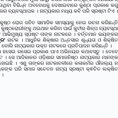
େଉଥିବା ବିଭିନ୍ନ ଅବବୋଧକୁ ଦେଖାଇବାରେ କୁଣ୍ଠା ପ୍ରକାଶ କରୁ
ଜର ବ୍ୟବସ୍ଥାପକ । ନାଟ୍ୟକାର ମଧ୍ୟ କବି ପରି ସ୍ରଷ୍ଟା ଟିଏ ।
େ କୁଷ୍ଠ ରୋଗ ଜନିତ ସାମାଜିକ ସମସ୍ୟାକୁ ନେଇ ରଚନା କରିଛନ୍ତି
କୁଷ୍ଠରୋଗୀଙ୍କୁ ଥଇଥାନ କରିବା ପାଇଁ କୁଟୀର ଶିଳ୍ପ ବ୍ୟବସ୍ଥା
ସେହି ଆଭିମୁଖ୍ୟ ସ୍ପଷ୍ଟ ତାଙ୍କ ନାଟକରେ । ବର୍ତ୍ତମାନ ଭୟଙ୍କର
୍ର’
ନାଟକ । ଆଧୁନିକ ଶିକ୍ଷାର ଅନ୍ତସାର ଶୂନ୍ୟତା ଓ ଶିକ୍ଷି
ରେ ବୋଲି ନାଟ୍ୟକାର ଉକ୍ତ ନାଟକରେ ପ୍ରତିପାଦନ କରିଛନ୍ତି ।
ପଣ । ହସେଇ ରସେଇ ପ୍ରକାଶ ପାଏ ଅଭିନୟର କଥାବସ୍ତୁ । ତେବ
ୃଷ୍ଟ । ସେ ଆଦିକାଳର ଓଡ଼ିଶାର ସମାଜନିଷ୍ଠ ନାଟ୍ୟକାର ମାନଙ୍କ
ିତ ହୋଇଛି । ଏଣୁ ତାଙ୍କର ନାଟକାବଳୀରେ କଳାକର୍ମର ଔଜଲ୍ୟ ନ
ୟକଙ୍କ ପରି ସମାଜ ସଚେତନ ନାଟ୍ୟ ସ୍ରଷ୍ଟା କ୍ଵଚିତ ଲକ୍ଷିତ
େ ।