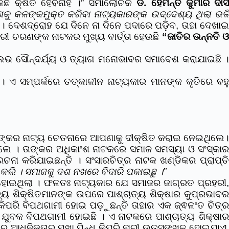
ଛି କ୍ଷତି ହେବନାହିଁ ।” ସମାଲୋଚକ
ଡ. ହେମନ୍ତ କୁମାର ଦା
କୁ କଳଙ୍କମୁକ୍ତ କରିବା ନାଟ୍ୟକାରଙ୍କ ଉଦ୍ଦେଶ୍ୟ ଥିଲା ଭଳ
। ଦେଶଦ୍ରୋହ ଯେ ଦିନେ ନା ଦିନେ ପଦାରେ ପଡ଼ିବ, ତାହା ଦେଖା
 ଚରଣଙ୍କ ନାଟକର ମୁଖ୍ୟ ବାର୍ତ୍ତା ହେଉଛି
“ଜାତିର ଉନ୍ନତି 
ସୁଲଭ ସୌନ୍ଦର୍ଯ୍ୟ ଓ ତ୍ୟାଗ ମନୋଭାବର ସମାବେଶ କରାଯାଇଛି 
ଏ ସମ୍ପର୍କରେ ତତ୍କାଳୀନ ନାଟ୍ୟକାର ମାନଙ୍କ କୃତିରେ ବହୁ
 ତାଙ୍କର ନାଟ୍ୟ ଚେତନାରେ ଆପଣାକୁ ଦୀକ୍ଷିତ କରାଇ ନେଇଥିଲେ।
େ । ତାଙ୍କର ଅଧିକାଂଶ ନାଟକରେ ସମାଜ ସମସ୍ୟା ଓ ସଂସ୍କାର
ଚନା କରିଯାଇଛନ୍ତି । ସଂସାରଚିତ୍ର ନାଟକ ଖଣ୍ଡିକର ପ୍ରାପ୍ତ
କଲି । ସମାଜକୁ ଦଶ ନଖରେ ବିଦାରି ପକାଇଛୁ ।”
ତ ହୋଇଥିଲା । ଫଳତଃ ନାଟ୍ୟକାର ଯେ ସମାଜର ଜାଗ୍ରତ ପ୍ରହରୀ,
୍ୟ ଶିକ୍ଷିତମାନଙ୍କ ଉପରେ ପାଶ୍ଚାତ୍ୟ ଶିକ୍ଷାର କୁପ୍ରଭାବ
କିପରି ବିପଥଗାମୀ ହୋଇ ପଡ଼ୁଛନ୍ତି ତାହାର ଏକ ଜ୍ଵଳଂତ ଚିତ୍ର
 ଯୁବକ ବିପଥଗାମୀ ହୋଇଛି । ଏ ନାଟକରେ ପାଶ୍ଚାତ୍ୟ ଶିକ୍ଷାର
 ଆଧୁନିକତାର ମୁଖା ପିନ୍ଧି କିପରି ନାରୀ ଉତ୍ସୃଙ୍ଖଳ ହୋଇଯାଏ,