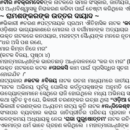
#ବୀର
#ବିକ୍ରମଦେବ
ଙ୍କ
ନାଟକରେ ସମାଜ ସଂସ୍କାର, ଜାତୀୟତା,
ଓ ଅନ୍ଧବିଶ୍ୱାସକୁ ନିରାକରଣ କରିବା ପାଇଁ ଚେଷ୍ଟା କରିଥିଲେ 
~ ରାମଶଙ୍କରଙ୍କ ଉତ୍ତର ଦାୟାଦ ~
#ଭିକାରୀ
#ଚରଣ
#ପଟ୍ଟନାୟକ
ପ୍ରଥମ ଐତିହାସିକ ନାଟକ
‘କ
ଓଡ଼ିଶାର ଭାଗ୍ୟାକାଶରେ ମୋଗଲ ଓ ବର୍ଗୀମାନଙ୍କ ଅତ୍ୟାଚାର ହ
ଉକ୍ତ ନାଟକରେ କନଓୟାର, ମରହଟ୍ଟା ସୈନ୍ୟଙ୍କ ମନରେ ନୂତନ
“ଧର ଅସି ପଶ ରଣେ
,
ମାର କିମ୍ବା ନିଜେ ମର”
(କଟକ ବିଜୟ, ପୃଷ୍ଠା ୪)
ମହାତ୍ମାଗାନ୍ଧୀଙ୍କ ଭାରତଛାଡ଼ ଆନ୍ଦୋଳନରେ “କର ବା ମର” (Do 
ଉକ୍ତ ନାଟକରେ କଟକ
#ତାରକସି
କାମ ପାଇଁ ପ୍ରସିଦ୍ଧିର ସୂଚନ
ହୋଇଯିବ ।”
ନାଟ୍ୟକାର
#କଟକ
#ବିଜୟ
ନାଟକ ରଚନା ମାଧ୍ୟମରେ ଜାତୀୟ ଚ
“ନାଟକ ଅଭିନୟ ପୂର୍ବରୁ ପୋଲିସ କର୍ତ୍ତୃପକ୍ଷଙ୍କ ଅନୁମତି 
ଉଦ୍ୟୋତ୍କାମାନେ ସେଥିରେ ରାଜି ହୋଇଥିଲେ ମଧ୍ୟ ଅଭିନୟ ସମୟରେ 
କଥା ସୂଚିତ ହୁଏ ଯେ, ଭିକାରୀ ଚରଣଙ୍କର ଇଚ୍ଛା ଥିଲା
“ଓଡ଼ିଆ 
ଭିକାରୀ ଚରଣଙ୍କର ଅନ୍ୟତମ ନାଟ୍ୟ କୃତି ନାଟକ
#ନନ୍ଦିକେଶ୍
ସଂଳାପର ବ୍ୟବହାର କରାଇ ଜାତିପ୍ରୀତିର ପରିଚୟ ପ୍ରଦାନ କରି
କଳଙ୍କମୟ ଅଧ୍ୟାୟକୁ ନେଇ
‘ରାଜା ପୁରୁଷୋତ୍ତମ’
ନାଟକ ରଚିତ
ଏକମାତ୍ର ଧର୍ମ ଭାବେ ଗ୍ରହଣ କରିଥିଲେ । ମହାତ୍ମାଗାନ୍ଧୀଙ୍କ