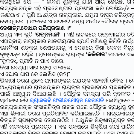
କରିଥିଲେ ଯେ — ” ଲବଣ ଶୁଳ୍କରୁ ଯାହା ଆୟ ହେଉଛି, ତା’ର
ନାଟ୍ୟକାରଙ୍କ ଏହି ପ୍ରଚେଷ୍ଟାର ପ୍ରଶଂସା କରି ଲେଖିଛନ୍ତି 
ଜଣାଯାଏ ।”
ପୁଣି ଅନ୍ୟତ୍ର ନାଟ୍ୟକାର, ଯମୁନା ଦାସର ଚରିତ୍
ଦେଇଥିଲେ । ଫଳରେ ଏ ନାଟକଟି ମଧ୍ୟ ଅତୀତ ଗୌରବ ପ୍ରଦାନ କ
ଦେଶାତ୍ମବୋଧର ପରିପ୍ରକାଶ ।”
ଅନ୍ୟ ଏକ କୃତି
‘ରତ୍ନମାଳୀ’
। ଏହି ନାଟକରେ ରତ୍ନମାଳୀର ଚରି
ଏହାଦ୍ବାରା ନାଟ୍ୟକାର ମାନବୀୟତାର ସ୍ପର୍ଶ ମଣିଷକୁ କିମିତି ଉର୍ଦ୍
ଊନବିଂଶ ଶତକର ଶେଷଭାଗରୁ ଏ ଦେଶରେ ନିଶା ସେବନ ବିରୁଦ୍ଧର
ଦୃଷ୍ଟାନ୍ତ ରହିଛି । ରାମଶଙ୍କର ରାୟଙ୍କ
‘କଳିକାଳ’
ନାଟକର ଏକ 
“କୁଳବଧୂ ପ୍ରୀତି ନ ପାଏ ବାରେ,
ନିଶା ବେଶ୍ୟା ସାର ହେଲା ଏ କାଳେ,
ଏ ଘୋର ପାପ କେ ଲେଖିବ (କହ)”
ଭିକାରୀ ଚରଣ ଥିଲେ ରାମଶଙ୍କର ରାୟଙ୍କ ସହକର୍ମୀ ଓକିଲ । ସେ
ଅନ୍ୟପକ୍ଷରେ ରାମଶଙ୍କର ରାୟଙ୍କ ପ୍ରଭାବରେ ପ୍ରଭାବିତ ହ
ପାଇଁ ଆହ୍ୱାନ ଦିଆଯାଇଛି । ଯୌତୁକ ସମସ୍ୟା ପରି ଜ୍ଵଳଂତ
ସ୍ବୀକାର କରି
ବ୍ୟାସକବି ଫକୀରମୋହନ ସେନାପତି
ଲେଖିଥିଲେ 
ନାଟ୍ୟକାରଙ୍କ ସଂସାରଚିତ୍ର ନାଟକ ପରେ ଯୌତୁକ ବ୍ୟାଧିକୁ ଦ
ଏହା ଭିକାରୀ ଚରଣ ପ୍ରତିପାଦିତ କରିଯାଇଛନ୍ତି । ନାଟ୍ୟକାର
ଚିତ୍ରଟି ସ୍ପଷ୍ଟତର ହୋଇଉଠିଛି । ଆଧୁନିକ ଶିକ୍ଷାପ୍ରାପ୍ତ 
ଏହି ନାଟକରେ ପ୍ରଦତ୍ତ । ଏକ ପକ୍ଷରେ ଶିକ୍ଷିତା ନାରୀ ପାରି
କୁପ୍ରଭାବର ଚିତ୍ର ଦେବାକୁ ଚେଷ୍ଟା କରାଯାଇଛି । ଏହା ହୁଏତ ତ