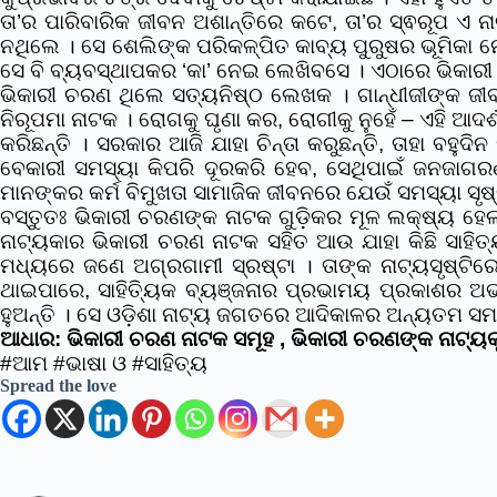
ତା’ର ପାରିବାରିକ ଜୀବନ ଅଶାନ୍ତିରେ କଟେ, ତା’ର ସ୍ଵରୂପ ଏ 
ନଥିଲେ । ସେ ଶେଲିଙ୍କ ପରିକଳ୍ପିତ କାବ୍ୟ ପୁରୁଷର ଭୂମିକା ନ
ସେ ବି ବ୍ୟବସ୍ଥାପକର ‘କା’ ନେଇ ଲେଖିବସେ । ଏଠାରେ ଭିକାରୀ ଚର
ଭିକାରୀ ଚରଣ ଥିଲେ ସତ୍ୟନିଷ୍ଠ ଲେଖକ । ଗାନ୍ଧୀଜୀଙ୍କ ଜୀବନା
ନିରୂପମା ନାଟକ । ରୋଗକୁ ଘୃଣା କର, ରୋଗୀକୁ ନୁହେଁ – ଏହି ଆଦ
କରିଛନ୍ତି । ସରକାର ଆଜି ଯାହା ଚିନ୍ତା କରୁଛନ୍ତି, ତାହା ବହୁଦ
ବେକାରୀ ସମସ୍ୟା କିପରି ଦୂରକରି ହେବ, ସେଥିପାଇଁ ଜନଜାଗ
ମାନଙ୍କର କର୍ମ ବିମୁଖତା ସାମାଜିକ ଜୀବନରେ ଯେଉଁ ସମସ୍ୟା ସୃଷ
ବସ୍ତୁତଃ ଭିକାରୀ ଚରଣଙ୍କ ନାଟକ ଗୁଡ଼ିକର ମୂଳ ଲକ୍ଷ୍ୟ ହେ
ନାଟ୍ୟକାର ଭିକାରୀ ଚରଣ ନାଟକ ସହିତ ଆଉ ଯାହା କିଛି ସାହିତ୍ୟ
ମଧ୍ୟରେ ଜଣେ ଅଗ୍ରଗାମୀ ସ୍ରଷ୍ଟା । ତାଙ୍କ ନାଟ୍ୟସୃଷ୍ଟିରେ
ଥାଇପାରେ, ସାହିତ୍ୟିକ ବ୍ୟଞ୍ଜନାର ପ୍ରଭାମୟ ପ୍ରକାଶର ଅଭ
ହୁଅନ୍ତି । ସେ ଓଡ଼ିଶା ନାଟ୍ୟ ଜଗତରେ ଆଦିକାଳର ଅନ୍ୟତମ ସମ
ଆଧାର: ଭିକାରୀ ଚରଣ ନାଟକ ସମୂହ , ଭିକାରୀ ଚରଣଙ୍କ ନାଟ୍ୟକୃ
#ଆମ
#ଭାଷା
ଓ
#ସାହିତ୍ୟ
Spread the love