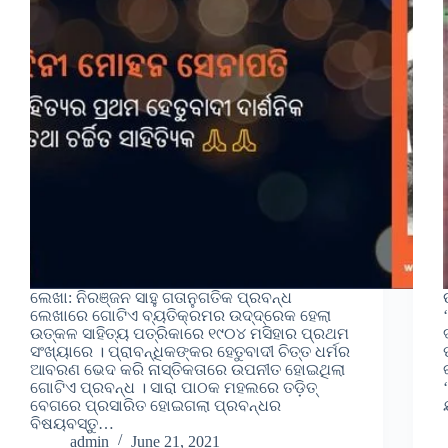
ଲେଖା: ନିରଞ୍ଜନ ସାହୁ ଗତାନୁଗତିକ ପ୍ରବନ୍ଧ
ଲେଖାରେ ଗୋଟିଏ ବ୍ୟତିକ୍ରମର ଉଦ୍ଦ୍ରେକ ହେଲା
ଉତ୍କଳ ସାହିତ୍ୟ ପତ୍ରିକାରେ ୧୯୦୪ ମସିହାର ପ୍ରଥମ
ସଂଖ୍ୟାରେ । ପ୍ରାବନ୍ଧିକଙ୍କର ହେତୁବାଦୀ ଚିତ୍ତ ଧର୍ମର
ଆବରଣ ଭେଦ କରି ନାସ୍ତିକତାରେ ଉପନୀତ ହୋଇଥିଲା
ଗୋଟିଏ ପ୍ରବନ୍ଧ । ସାରା ପାଠକ ମହଲରେ ତଡ଼ିତ୍
ବେଗରେ ପ୍ରସାରିତ ହୋଇଗଲା ପ୍ରବନ୍ଧର
ବିଷୟବସ୍ତୁ…
admin
June 21, 2021