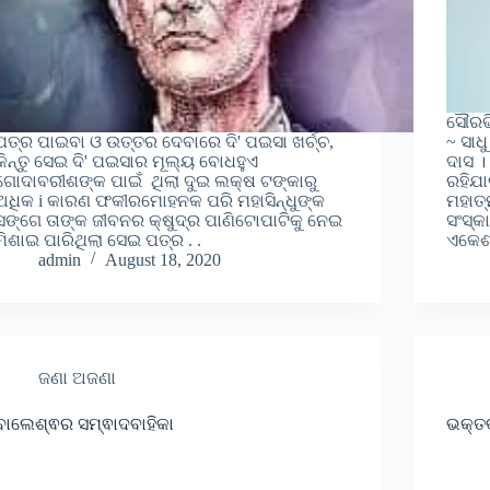
ସୌରଭି
ପତ୍ର ପାଇବା ଓ ଉତ୍ତର ଦେବାରେ ଦି' ପଇସା ଖର୍ଚ୍ଚ,
~ ସାଧ
କିନ୍ତୁ ସେଇ ଦି' ପଇସାର ମୂଲ୍ୟ ବୋଧହୁଏ
ଦାସ ।
ଗୋଦାବରୀଶଙ୍କ ପାଇଁ ଥିଲା ଦୁଇ ଲକ୍ଷ ଟଙ୍କାରୁ
ରହିଯା
ଅଧିକ i କାରଣ ଫକୀରମୋହନକ ପରି ମହାସିନ୍ଧୁଙ୍କ
ମହାତ୍ମ
ସଙ୍ଗେ ତାଙ୍କ ଜୀବନର କ୍ଷୁଦ୍ର ପାଣିଟୋପାଟିକୁ ନେଇ
ସଂସ୍କ
ମିଶାଇ ପାରିଥିଲା ସେଇ ପତ୍ର . .
ଏକେଶ୍
admin
August 18, 2020
ଜଣା ଅଜଣା
ବାଲେଶ୍ଵର ସମ୍ଵାଦବାହିକା
ଭକ୍ତକ