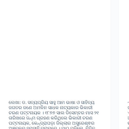
ଲେଖା: ଡ. ସତ୍ୟପ୍ରିୟ ସାହୁ ଆମ ଭାଷା ଓ ସାହିତ୍ୟ
ଜଗତର ଜଣେ ଅମଳିନ ସାଧକ ନାଟ୍ୟକାର ଭିକାରୀ
ଚରଣ ପଟ୍ଟନାୟକ । ୧୮୭୭ ସାଲ ଡିସେମ୍ବର ମାସ ୨୧
ତାରିଖରେ ଜନ୍ମ ଗ୍ରହଣ କରିଥିଲେ ଭିକାରୀ ଚରଣ
ପଟ୍ଟନାୟକ, କେନ୍ଦ୍ରାପଡ଼ା ଜିଲ୍ଲାର ଅସୁରେଶ୍ଵର
ଅଞ୍ଚଳର ହୁରାସାହି ଗ୍ରାମରେ । ପାଠ ପଢ଼ିଲେ, ବିଦିତ