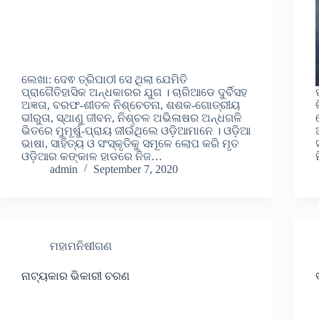
ଲେଖା: ଦେଵ ତ୍ରିପାଠୀ ସେ ଥିଲା ଯେମିତି
ପ୍ରାଗୈତିହାସିକ ଅନ୍ଧକାରର ଯୁଗ । ଚାରିଆଡେ ଦୁର୍ବିସହ
ଅଜ୍ଞତା, ବରଫ-ଶୀତଳ ନିଶ୍ଚେତନା, ଶଶକ-ଗୋତ୍ରୀୟ
ଭୀରୁତା, ସ୍ଥାଣୁ ଜୀବନ, ନିଶ୍ଚଳ ଅଭିଳାଷର ଅନ୍ଧଗଳି
ଭିତରେ ମୁମୂର୍ଷୁ-ପ୍ରାୟ ଜୀଉଁଥିଲେ ଓଡ଼ିଆମାନେ । ଓଡ଼ିଆ
ଭାଷା, ସାହିତ୍ୟ ଓ ସଂସ୍କୃତିକୁ ସମୂଳେ ଲୋପ କରି ମୃତ
ଓଡ଼ିଆର କଙ୍କାଳ ହାଡରେ ନିଜ…
admin
September 7, 2020
ମହାମନିଷୀଗଣ
ନାଟ୍ୟକାର ଭିକାରୀ ଚରଣ