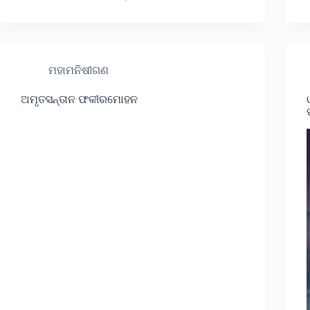
ମହାମନିଷୀଗଣ
ଅମୃତସନ୍ତାନ ଫକୀରମୋହନ