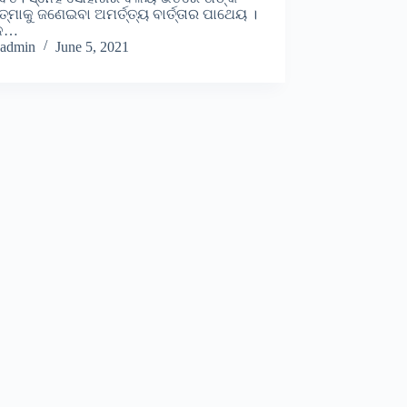
୍ମାକୁ ଜଣେଇବା ଅମର୍ତ୍ତ୍ୟ ବାର୍ତ୍ତାର ପାଥେୟ ।
ିଳ…
admin
June 5, 2021