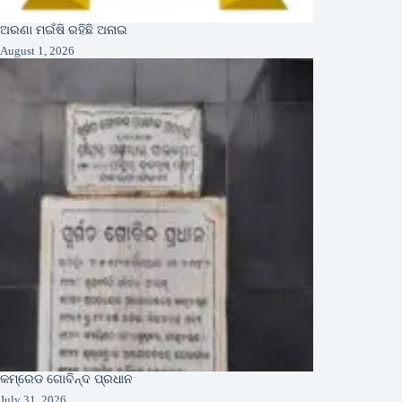
ଅରଣା ମଇଁଷି ରହିଛି ଅନାଇ
August 1, 2026
କମ୍ରେଡ ଗୋବିନ୍ଦ ପ୍ରଧାନ
July 31, 2026