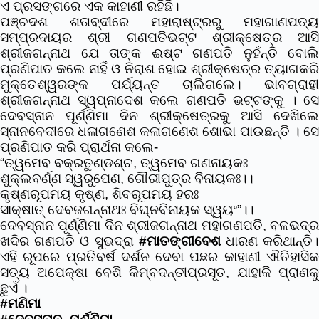
ଏ ପ୍ରସଙ୍ଗରେ ଏକ କାହାଣୀ ରହିଛି।
ପଞ୍ଚଦଶ ଶତାବ୍ଦୀରେ ମହାରାଷ୍ଟ୍ରରୁ ମହାଗାଣପତ୍ୟ
ସମ୍ପ୍ରଦାୟର
ଶ୍ରୀ ଗଣପତିଭଟ୍ଟ ଶ୍ରୀକ୍ଷେତ୍ର ଆସି
ଶ୍ରୀଜଗନ୍ନାଥ ଯେ ତାଙ୍କ ଈଷ୍ଟ ଗଣପତି ନୁହଁନ୍ତି ବୋଲି
ପ୍ରଣିପାତ କଲେ ନାହିଁ ଓ ନିରାଶ ହୋଇ ଶ୍ରୀକ୍ଷେତ୍ର ତ୍ୟାଗକରି
ମୁକ୍ତେଶ୍ୱରଙ୍କ ପର୍ଯ୍ୟନ୍ତ ଚାଲିଗଲେ। ଭାବଗ୍ରାହୀ
ଶ୍ରୀଜଗନ୍ନାଥ ସ୍ୱପ୍ନାଦେଶ କଲେ ଗଣପତି ଭଟ୍ଟଙ୍କୁ । ସେ
ଦେବସ୍ନାନ ପୂର୍ଣ୍ଣିମା ଦିନ ଶ୍ରୀକ୍ଷେତ୍ରକୁ ଆସି ଦେଖିଲେ
ସ୍ନାନବେଦୀରେ ଧଳାଗଣେଶ କଳାଗଣେଶ ଶୋଭା ପାଉଛନ୍ତି । ସେ
ପ୍ରଣିପାତ କରି ପ୍ରାର୍ଥନା କଲେ-
“ତ୍ୱମେବ ବକ୍ରତୁଣ୍ଡଶ୍ଚ, ତ୍ୱମେବ ଗଣନାୟକଃ
ଶୁକ୍ଲବର୍ଣ୍ଣ ସ୍ୱରୁପେଣ, ଗୌରୀପୁତ୍ର ବିନାୟକଃ।।
କୃଷ୍ଣରୂପମୟ କୃଷ୍ଣ, ଶିବରୂପମୟ ହରଃ
ସାକ୍ଷାତ୍ ଦେବଜଗନ୍ନାଥଃ ବିଘ୍ନବିନାୟକ ସ୍ୱୟଂ”।।
ଦେବସ୍ନାନ ପୂର୍ଣ୍ଣିମା ଦିନ ଶ୍ରୀଜଗନ୍ନାଥ ମହାଗଣପତି, ବଳଭଦ୍ର
ଖଦିର ଗଣପତି ଓ ସୁଭଦ୍ରା
#ମାତଙ୍ଗୀବେଶ
ଧାରଣ କରିଥାନ୍ତି
ଏହି ରୂପରେ ପ୍ରତିବର୍ଷ ଦର୍ଶନ ଦେବା ପଛର କାହାଣୀ ଐତିହାସିକ
ସତ୍ୟ ଅପେକ୍ଷା ବେଶି କିମ୍ବଦନ୍ତୀପ୍ରସୂତ, ଯାହାକି ପ୍ରାଣକୁ
ଛୁଏଁ ।
#ମଣିମା