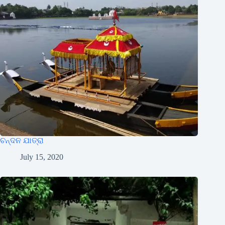
ଚନ୍ଦନ ଯାତ୍ରା
July 15, 2020