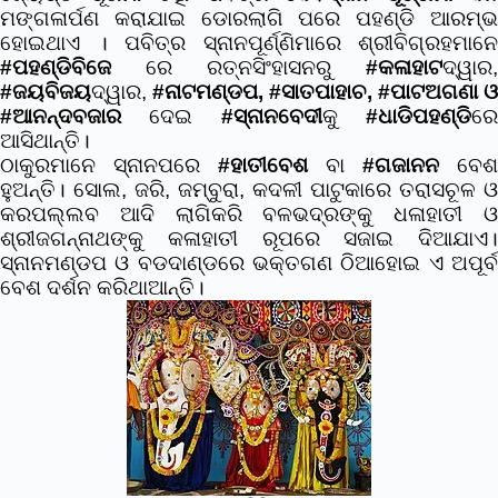
ମଙ୍ଗଳାର୍ପଣ କରାଯାଇ ଡୋରଲାଗି ପରେ ପହଣ୍ଡି ଆରମ୍ଭ
ହୋଇଥାଏ । ପବିତ୍ର ସ୍ନାନପୂର୍ଣ୍ଣିମାରେ ଶ୍ରୀବିଗ୍ରହମାନେ
#ପହଣ୍ଡିବିଜେ
ରେ ରତ୍ନସିଂହାସନରୁ
#କଳାହାଟ
ଦ୍ୱାର,
#ଜୟବିଜୟ
ଦ୍ୱାର,
#ନାଟମଣ୍ଡପ
,
#ସାତପାହାଚ
,
#ପାଟଅଗଣା
ଓ
#ଆନନ୍ଦବଜାର
ଦେଇ
#ସ୍ନାନବେଦୀ
କୁ
#ଧାଡିପହଣ୍ଡି
ର
ଆସିଥାନ୍ତି।
ଠାକୁରମାନେ ସ୍ନାନପରେ
#ହାତୀବେଶ
ବା
#ଗଜାନନ
ବେଶ
ହୁଅନ୍ତି। ସୋଲ, ଜରି, ଜମ୍ବୁରା, କଦଳୀ ପାଟୁକାରେ ତରାସଚୂଳ ଓ
କରପଲ୍ଲବ ଆଦି ଲାଗିକରି ବଳଭଦ୍ରଙ୍କୁ ଧଳାହାତୀ ଓ
ଶ୍ରୀଜଗନ୍ନାଥଙ୍କୁ କଳାହାତୀ ରୂପରେ ସଜାଇ ଦିଆଯାଏ।
ସ୍ନାନମଣ୍ଡପ ଓ ବଡଦାଣ୍ଡରେ ଭକ୍ତଗଣ ଠିଆହୋଇ ଏ ଅପୂର୍ବ
ବେଶ ଦର୍ଶନ କରିଥାଆନ୍ତି।