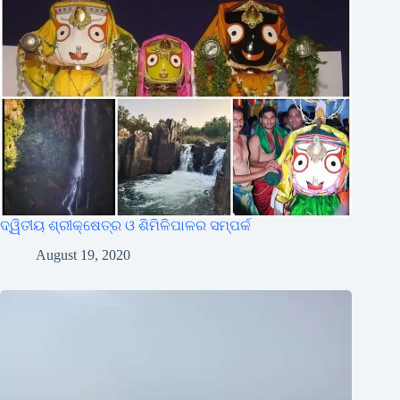
ଦ୍ୱିତୀୟ ଶ୍ରୀକ୍ଷେତ୍ର ଓ ଶିମିଳିପାଳର ସମ୍ପର୍କ
August 19, 2020