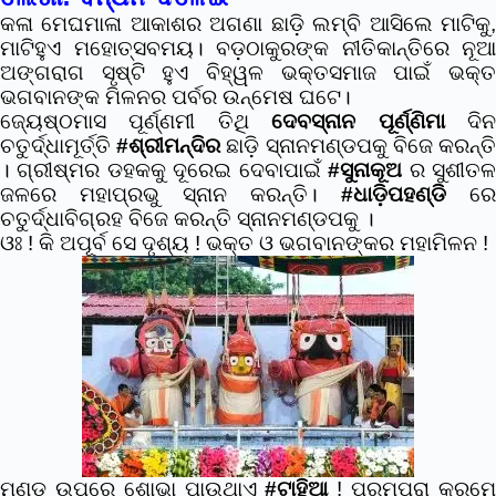
କଳା ମେଘମାଳା ଆକାଶର ଅଗଣା ଛାଡ଼ି ଲମ୍ବି ଆସିଲେ ମାଟିକୁ,
ମାଟିହୁଏ ମହୋତ୍ସବମୟ।
ବଡ଼ଠାକୁରଙ୍କ ନୀତିକାନ୍ତିରେ ନୂଆ
ଅଙ୍ଗରାଗ ସୃଷ୍ଟି ହୁଏ ବିହ୍ୱଳ ଭକ୍ତସମାଜ ପାଇଁ ଭକ୍ତ
ଭଗବାନଙ୍କ ମିଳନର ପର୍ବର ଉନ୍ମେଷ ଘଟେ।
ଜ୍ୟେଷ୍ଠମାସ ପୂର୍ଣ୍ଣମୀ ତିଥି
ଦେବସ୍ନାନ ପୂର୍ଣ୍ଣିମା
ଦି
ଚତୁର୍ଦ୍ଧାମୂର୍ତ୍ତି
#ଶ୍ରୀମନ୍ଦିର
ଛାଡ଼ି ସ୍ନାନମଣ୍ଡପକୁ ବିଜେ କରନ୍ତ
। ଗ୍ରୀଷ୍ମର ଡହକକୁ ଦୂରେଇ ଦେବାପାଇଁ
#ସୁନାକୂଅ
ର ସୁଶୀତ
ଜଳରେ ମହାପ୍ରଭୁ ସ୍ନାନ କରନ୍ତି।
#ଧାଡ଼ିପହଣ୍ଡି
ରେ
ଚତୁର୍ଦ୍ଧାବିଗ୍ରହ ବିଜେ କରନ୍ତି ସ୍ନାନମଣ୍ଡପକୁ ।
ଓଃ ! କି ଅପୂର୍ବ ସେ ଦୃଶ୍ୟ ! ଭକ୍ତ ଓ ଭଗବାନଙ୍କର ମହାମିଳନ !
ମୁଣ୍ଡ ଉପରେ ଶୋଭା ପାଉଥାଏ
#ଟାହିଆ
! ପରମ୍ପରା କ୍ରମ