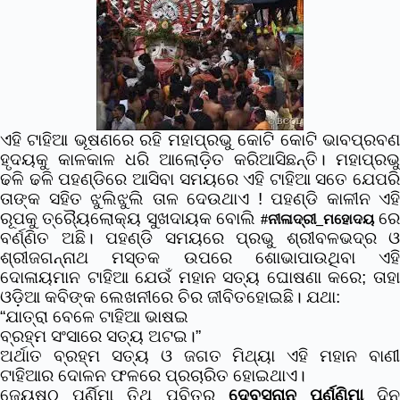
ଏହି ଟାହିଆ ଭୂଷଣରେ ରହି ମହାପ୍ରଭୁ କୋଟି କୋଟି ଭାବପ୍ରବଣ
ହୃଦୟକୁ କାଳକାଳ ଧରି ଆଲୋଡ଼ିତ କରିଆସିଛନ୍ତି।
ମହାପ୍ରଭୁ
ଢଳି ଢଳି ପହଣ୍ଡିରେ ଆସିବା ସମୟରେ ଏହି ଟାହିଆ ସତେ ଯେପରି
ତାଙ୍କ ସହିତ ଝୁଲିଝୁଲି ତାଳ ଦେଉଥାଏ ! ପହଣ୍ଡି କାଳୀନ ଏହି
ରୂପକୁ ତ୍ର୍ୟୈଲୋକ୍ୟ ସୁଖଦାୟକ ବୋଲି
ର
#ନୀଳାଦ୍ରୀ_ମହୋଦୟ
ବର୍ଣ୍ଣିତ ଅଛି। ପହଣ୍ଡି ସମୟରେ ପ୍ରଭୁ ଶ୍ରୀବଳଭଦ୍ର ଓ
ଶ୍ରୀଜଗନ୍ନାଥ ମସ୍ତକ ଉପରେ ଶୋଭାପାଉଥିବା ଏହି
ଦୋଳାୟମାନ ଟାହିଆ ଯେଉଁ ମହାନ ସତ୍ୟ ଘୋଷଣା କରେ; ତାହା
ଓଡ଼ିଆ କବିଙ୍କ ଲେଖନୀରେ ଚିର ଜୀବିତହୋଇଛି। ଯଥା:
“ଯାତ୍ରା ବେଳେ ଟାହିଆ ଭାଷଇ
ବ୍ରହ୍ମ ସଂସାରେ ସତ୍ୟ ଅଟଇ।”
ଅର୍ଥାତ ବ୍ରହ୍ମ ସତ୍ୟ ଓ ଜଗତ ମିଥ୍ୟା ଏହି ମହାନ ବାଣୀ
ଟାହିଆର ଦୋଳନ ଫଳରେ ପ୍ରଚାରିତ ହୋଇଥାଏ।
ଜ୍ୟେଷ୍ଠ ପୂର୍ଣିମା ତିଥି ପବିତ୍ର
ଦେବସ୍ନାନ ପୂର୍ଣ୍ଣିମା
ଦି