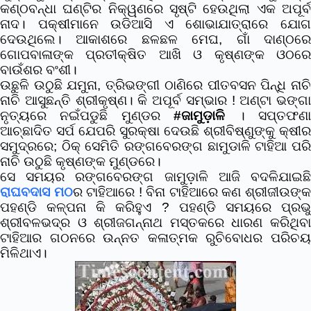
କଣ୍ଠବନ୍ଧା ଘଣ୍ଟିର ନିକ୍ୱଣରେ ସୃଷ୍ଟି ହେଉଥିଲା ଏକ ଅପୂର୍ବ
ନାଦ।
ପକ୍ଷୀମାନେ ଉଡିଆସି ଏ ଶୋଭାଯାତ୍ରାରେ ଯୋ
ଦେଉଥିଲେ। ଆକାଶରେ ଛଳଛଳ ମେଘ, ଗାଁ ଦାଣ୍ଠରେ
ଗୋପବାଳାଙ୍କ ପ୍ରତୀକ୍ଷିତ ଆଖି ଓ କୃଷ୍ଣଙ୍କ ଓଠରେ
ବାଉଁଶର ବଂଶୀ।
ଉଛୁଳି ଉଠୁଛି ଯମୁନା, ତ୍ରିଭଙ୍ଗୀ ଠାଣିରେ ପୀତବସନ ପିନ୍ଧି ନାଚି
ନାଚି ଆସୁଛନ୍ତି ଶ୍ରୀକୃଷ୍ଣ। କି ଅପୂର୍ବ ସମ୍ଭାର ! ଅଣ୍ଟା ଭଙ୍ଗା
ନୃତ୍ୟରେ ନଇଁପଡୁଛି ମୁଣ୍ଡର
#ଜାମୁଡ଼ାଳି
। ସପ୍ତଫଣ
ଆଚ୍ଛାଦିତ ସର୍ପ ଯେପରି ସୁରକ୍ଷା ଦେଉଛି ଶ୍ରୀବିଷ୍ଣୁଙ୍କୁ କ୍ଷୀର
ସମୁଦ୍ରରେ; ଠିକ୍ ସେମିତି ରଙ୍ଗବେରଙ୍ଗ ଛାମୁଡାଳି ଟାହିଆ ପରି
ନାଚି ଉଠୁଛି କୃଷ୍ଣଙ୍କ ମୁଣ୍ଡରେ।
ସେ ସମୟର ରଙ୍ଗବେରଙ୍ଗ ଜାମୁଡ଼ାଳି ଆଜି ବଦଳିଯାଇଛି
ରାଘବଦାସ ମଠ
ର ଟାହିଆରେ ! ବିନା ଟାହିଆରେ କଣ ଶ୍ରୀଜୀଉଙ୍
ପହଣ୍ଡି କଳ୍ପନା କି କରିହୁଏ ?
ପହଣ୍ଡି ସମୟରେ ପ୍ରଭ
ଶ୍ରୀବଳଭଦ୍ର ଓ ଶ୍ରୀଜଗନ୍ନାଥ ମସ୍ତକରେ ଧାରଣ କରିଥିବା
ଟାହିଆର ଗଠନରେ ଉନ୍ନତ କଳାତ୍ମକ ରୁଚିବୋଧର ପରିଚୟ
ମିଳିଥାଏ।