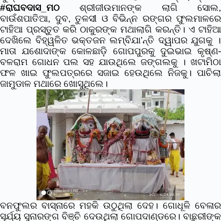
#ରାଘବଦାସ_ମଠ
ଶ୍ରୀଜୀଉମାନଙ୍କ ଲାଗି ସୋଲ,
ବାଉଁଶପାତିଆ, ଦୁବ, ତୁଳସୀ ଓ ବିଭିନ୍ନ ରଙ୍ଗର ଫୁଲମାଳରେ
ଟାହିଆ ପ୍ରସ୍ତୁତ କରି ଠାକୁରଙ୍କ ମଥାଲାଗି କରନ୍ତି।
ଏ ଟାହି
ଦେଖିଲେ ବିହ୍ୱଳିତ ଭକ୍ତଜନ ଲମ୍ବିଯା’ନ୍ତି ଦ୍ୱାପର ଯୁଗକୁ ।
ମାତା ଯଶୋଦାଙ୍କ କୋଳଛାଡି଼ ଗୋପପୁରକୁ ଦୁଇଭାଇ କୃଷ୍ଣ-
ବଳରାମ ଗୋଧନ ପଲ ସହ ଯାଉଥିଲେ ଜଙ୍ଗଲକୁ । ଖଟାମିଠା
ଫଳ ଖାଇ ଫୁଲପତ୍ରରେ ସଜାଇ ହେଉଥିଲେ ନିଜକୁ। ପାଚିଲା
ଜାମୁଡାଳ ମଥାରେ ଖୋସୁଥିଲେ।
ବନଫୁଲର ବାସ୍ନାରେ ମହକି ଉଠୁଥିଲା ଦେହ। ଗୋଧୂଳି ବେଳାର
ସୂର୍ଯ୍ୟ ସୁନାରଙ୍ଗ ବିଞ୍ଚି ଦେଉଥିଲା ଗୋପଦାଣ୍ଡରେ। ବାଛୁରୀଙ୍କ