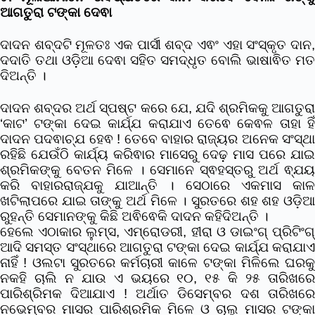
ଆଗତୁରା ଟଙ୍କା ଦେଵା
ଦାଦନ ଶବ୍ଦଟି ମୂଳତଃ ଏକ ପାର୍ସୀ ଶବ୍ଦ ଏଵଂ ଏହା ସଂସ୍କୃତ ଦାନ,
ଦଦାତି ତଥା ଓଡ଼ିଆ ଦେଵା ସହିତ ସମଦ୍ଧୃତ ବୋଲି ଭାଷାଵିତ ମତ
ଦିଅନ୍ତି ।
ଦାଦନ ଶବ୍ଦର ଅର୍ଥ ସ୍ପଷ୍ଟ କରେ ଯେ, ଯଦି ଶ୍ରମିକକୁ ଆଗତୁରା
‘କାଟ’ ଟଙ୍କା ଦେଇ କାର୍ଯ୍ଯ କରାଯାଏ ତେଵେ କେଵଳ ତାହା ହିଁ
ଦାଦନ ପଦଵାଚ୍ଯ ହେଵ ! ତେବେ ବାହାର ରାଜ୍ୟର ଅନେକ ସଂସ୍ଥା
ରହିଛି ଯେଉଁଠି କାର୍ଯ୍ୟ କରିଵାର ମାସେରୁ ଦେଢ଼ ମାସ ପରେ ଯାଇ
ଶ୍ରମିକଙ୍କୁ ବେତନ ମିଳେ । ସେମାନେ ସ୍ଵହସ୍ତରୁ ଅର୍ଥ ଵ୍ଯୟ
କରି ବାହାରରାଜ୍ଯକୁ ଯାଆନ୍ତି । ସେଠାରେ ଏକମାସ କାଳ
ଖଟିଲାପରେ ଯାଇ ତାଙ୍କୁ ଅର୍ଥ ମିଳେ । ସୁରତରେ ଶହ ଶହ ଓଡ଼ିଆ
ରୁହନ୍ତି ସେମାନଙ୍କୁ କିଛି ଅଵିଵେକି ଦାଦନ କହିଦିଅନ୍ତି ।
ହେଲେ ଏଠାକାର ଲୁମ୍ସ, ଏମ୍ରୋଡରୀ, ହୀରା ଓ ଡାଇଂଗ୍ ପ୍ରିଟିଂଗ୍
ଆଦି ସମସ୍ତ ସଂସ୍ଥାରେ ଆଗତୁରା ଟଙ୍କା ଦେଇ କାର୍ଯ୍ଯ କରାଯାଏ
ନାହିଁ ! ଓଲଟା ସୁରତରେ କର୍ମଚାରୀ କାଳେ ଟଙ୍କା ମିଳିଲେ ଘରକୁ
ନକହି ଚାଲି ନ ଯାଉ ଏ ଭୟରେ ୧୦, ୧୫ କି ୨୫ ତାରିଖରେ
ପାରିଶ୍ରିମକ ଦିଆଯାଏ ! ଅର୍ଥାତ ଡିସେମ୍ବର ଦଶ ତାରିଖରେ
ନଭେମ୍ବର ମାସର ପାରିଶ୍ରମିକ ମିଳେ ଓ ଚାଲୁ ମାସର ଟଙ୍କା