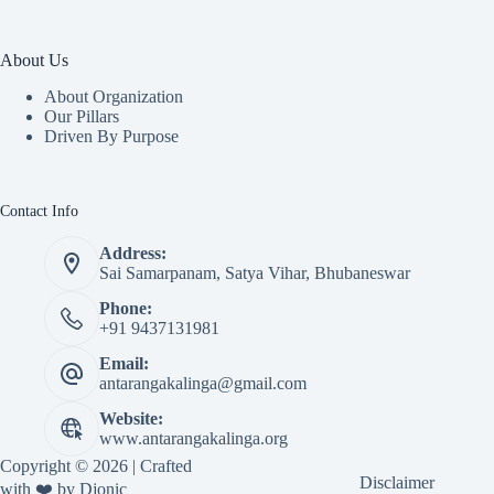
About Us
About Organization
Our Pillars
Driven By Purpose​
Contact Info
Address:
Sai Samarpanam, Satya Vihar, Bhubaneswar
Phone:
+91 9437131981
Email:
antarangakalinga@gmail.com
Website:
www.antarangakalinga.org
Copyright © 2026 | Crafted
Disclaimer
with ❤️ by
Djonic