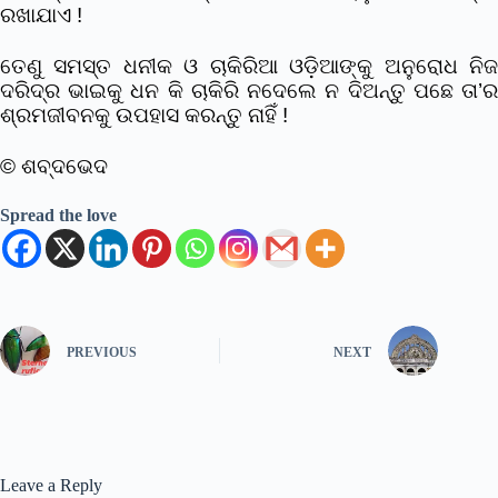
ରଖାଯାଏ !
ତେଣୁ ସମସ୍ତ ଧନୀକ ଓ ଚାକିରିଆ ଓଡ଼ିଆଙ୍କୁ ଅନୁରୋଧ ନିଜ
ଦରିଦ୍ର ଭାଇକୁ ଧନ କି ଚାକିରି ନଦେଲେ ନ ଦିଅନ୍ତୁ ପଛେ ତା’ର
ଶ୍ରମଜୀବନକୁ ଉପହାସ କରନ୍ତୁ ନାହିଁ !
© ଶବ୍ଦଭେଦ
Spread the love
PREVIOUS
NEXT
Leave a Reply