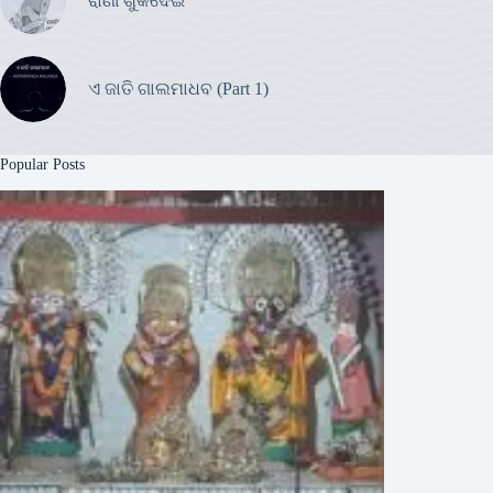
ରାଣୀ ଶୁକଦେଇ
ଏ ଜାତି ଗାଲମାଧବ (Part 1)
Popular Posts