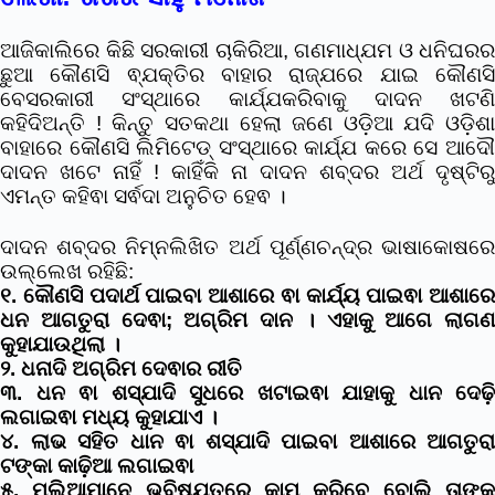
ଆଜିକାଲିରେ କିଛି ସରକାରୀ ଚାକିରିଆ, ଗଣମାଧ୍ଯମ ଓ ଧନିଘରର
ଛୁଆ କୌଣସି ଵ୍ଯକ୍ତିର ବାହାର ରାଜ୍ଯରେ ଯାଇ କୌଣସି
ବେସରକାରୀ ସଂସ୍ଥାରେ କାର୍ଯ୍ଯକରିବାକୁ ଦାଦନ ଖଟଣି
କହିଦିଅନ୍ତି ! କିନ୍ତୁ ସତକଥା ହେଲା ଜଣେ ଓଡ଼ିଆ ଯଦି ଓଡ଼ିଶା
ବାହାରେ କୌଣସି ଲିମିଟେଡ୍ ସଂସ୍ଥାରେ କାର୍ଯ୍ଯ କରେ ସେ ଆଦୌ
ଦାଦନ ଖଟେ ନାହିଁ ! କାହିଁକି ନା ଦାଦନ ଶବ୍ଦର ଅର୍ଥ ଦୃଷ୍ଟିରୁ
ଏମନ୍ତ କହିଵା ସର୍ଵଦା ଅନୁଚିତ ହେଵ ।
ଦାଦନ ଶବ୍ଦର ନିମ୍ନଲିଖିତ ଅର୍ଥ ପୂର୍ଣ୍ଣଚନ୍ଦ୍ର ଭାଷାକୋଷରେ
ଉଲ୍ଲେଖ ରହିଛି:
୧. କୌଣସି ପଦାର୍ଥ ପାଇବା ଆଶାରେ ଵା କାର୍ଯ୍ୟ ପାଇଵା ଆଶାରେ
ଧନ ଆଗତୁରା ଦେଵା; ଅଗ୍ରିମ ଦାନ । ଏହାକୁ ଆଗେ ଲାଗଣ
କୁହାଯାଉଥିଲା ।
୨. ଧନାଦି ଅଗ୍ରିମ ଦେଵାର ରୀତି
୩. ଧନ ଵା ଶସ୍ଯାଦି ସୁଧରେ ଖଟାଇଵା ଯାହାକୁ ଧାନ ଦେଢ଼ି
ଲଗାଇଵା ମଧ୍ୟ କୁହାଯାଏ ।
୪. ଲାଭ ସହିତ ଧାନ ଵା ଶସ୍ଯାଦି ପାଇବା ଆଶାରେ ଆଗତୁରା
ଟଙ୍କା କାଢ଼ିଆ ଲଗାଇଵା
୫. ମୂଲିଆମାନେ ଭବିଷ୍ଯତରେ କାମ କରିବେ ବୋଲି ତାଙ୍କୁ