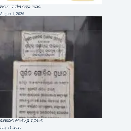
ଅରଣା ମଇଁଷି ରହିଛି ଅନାଇ
August 1, 2026
କମ୍ରେଡ ଗୋବିନ୍ଦ ପ୍ରଧାନ
July 31, 2026