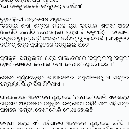
‛ଯେ ତିଳକୁ ତାଳକରି କହିବୁଲେ; ବାହାପିଆ’
ବୃହତ ହିନ୍ଦୀ ଶବ୍ଦକୋଷ ଅନୁସାରେ:
“ଢପୋର ଶଂଖ ଶବ୍ଦର ମାନକ ରୂପ ‘ଢପୋଲ ଶଙ୍ଖ’ ଅଟେ
(କେଉଁଠି କେଉଁଠି ଡଫୋର(ଲ) ଶଙ୍ଖ ବି ଚଳୁଅଛି) । ଢପୋଲ
ଶବ୍ଦର ଵ୍ୟୁତ୍ପତ୍ତି ସଂସ୍କୃତ ଦର୍ପଵତ୍ ରୁ ହୋଇଅଛି । ସଂସ୍କୃତର
ଦର୍ପଵତ୍ ଶବ୍ଦ ପ୍ରାକୃତରେ ଦପ୍ପୁଲ୍ଲ ଅଟେ ।
ପ୍ରାକୃତ ‛ଦପ୍ପୁଲ୍ଲ’ ଶବ୍ଦ କାଳାନ୍ତରରେ ‛ଦପୁଲ୍ଲ’ରୁ ‛ଦପୁଲ’
ହୋଇ ଶେଷରେ ‛ଢପୋଲ’ ତଥା ‛ଢପୋର’ ହୋଇଯାଇଛି ।”
ତେବେ ପୂର୍ଣ୍ଣଚନ୍ଦ୍ର ଭାଷାକୋଷର ଅନୁଶୀଳନରୁ ଏ ଶବ୍ଦର
ସମ୍ପୂର୍ଣ୍ଣ ଭିନ୍ନ ଦିଗ ମିଳିଥାଏ ।
ଭାଷାକୋଷର ୩୨୧୯ ତମ ପୃଷ୍ଠାରେ ‛ଡଫୋର’ ବୋଲି ଏକ ଶବ୍ଦ
ଗଡ଼ଜାତ ଅଞ୍ଚଳରେ ଚଳୁଥିବା ଉଲ୍ଲେଖ ରହିଛି ଏଵଂ ଏହି ଶବ୍ଦ
ପାଖରେ “ଡମ୍ଫା ଦେଖ” ବୋଲି ଲେଖା ହୋଇଛି ।
ଡମ୍ଫା ଶବ୍ଦ ଏହି ଅବିଧାନର ୩୨୨୨ତମ ପୃଷ୍ଠାରେ ରହିଛି ।