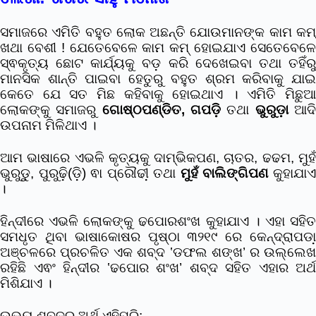
ସମାଜରେ ଏମିତି ବହୁତ ଲୋକ ଅଛନ୍ତି ଯୋଉମାନଙ୍କ କାମ କମ୍
ଖଥା ବେଶୀ ! ଯେତେବେଳେ କାମ କମ୍ ହୋଇଯାଏ ସେତେବେଳେ
ସ୍ଵକୃତ୍ୟ ଛୋଟ କାର୍ଯ୍ୟକୁ ବଡ଼ କରି ଦେଖେଇବା ତଥା ତହିଁରୁ
ମାନସିକ ଶାନ୍ତି ପାଇବା ହେତୁରୁ ବହୁତ ଶ୍ରମ କରିବାକୁ ଯାଇ
କେତେ ଯେ ସତ ମିଛ କହିବାକୁ ହୋଇଥାଏ ।
ଏମିତି ମିଛୁଆ
ଲୋକଙ୍କୁ ସମାଜରୁ
ଗୋଷ୍ଠପଣ୍ଡିତ, ଗପଡି଼
ତଥା
ଭୁରୁଡ଼ା
ଆଦ
ଉପନାମ ମିଳିଥାଏ ।
ଆମ ଭାଷାରେ ଏଭଳି କୃତ୍ୟକୁ ଦାମ୍ଭିକପଣ, ଚାତର, ଢଢମ, ମୁହଁ
ଭୁରୁଡୁ଼, ପୁରୁଢ଼ି(ଡି଼) ଵା ପ୍ରୌଢୀ଼ ତଥା
ମୁହଁ ବାଲିଙ୍ଗିପଣ
କୁହାଯା
।
ହିନ୍ଦୀରେ ଏଭଳି ଲୋକଙ୍କୁ ଢପୋରଶଂଖ କୁହାଯାଏ । ଏହା ସହିତ
ସମଧୃତ ଥିବା ଭାଷାକୋଷର ପୃଷ୍ଠା ୩୨୧୯ ରେ କେନ୍ଦ୍ରାପଡା଼
ଅଞ୍ଚଳରେ ପ୍ରଚଳିତ ଏକ ଶବ୍ଦ ‛ଡଫଲ ଶଙ୍ଖ’ ର ଉଲ୍ଲେଖ
ରହିଛି ଏଵଂ ହିନ୍ଦୀର ‛ଢପୋର ଶଂଖ’ ଶବ୍ଦ ସହିତ ଏହାର ଅର୍ଥ
ମିଶିଯାଏ ।
ଉଭୟ ଶବ୍ଦର ଅର୍ଥ ଏହିପରି: