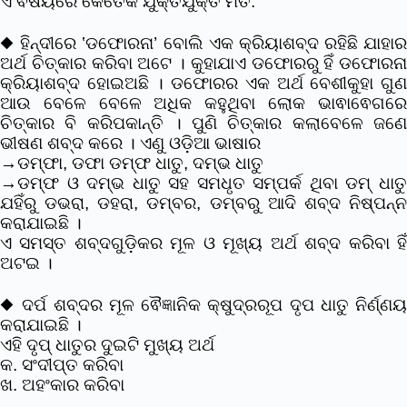
ଏ ଵିଷୟରେ କେତେକ ଯୁକ୍ତିଯୁକ୍ତ ମତ:
◆ ହିନ୍ଦୀରେ ‛ଡଫୋରନା’ ବୋଲି ଏକ କ୍ରିୟାଶବ୍ଦ ରହିଛି ଯାହାର
ଅର୍ଥ ଚିତ୍କାର କରିବା ଅଟେ । କୁହାଯାଏ ଡଫୋରରୁ ହିଁ ଡଫୋରନା
କ୍ରିୟାଶବ୍ଦ ହୋଇଅଛି । ଡଫୋରର ଏକ ଅର୍ଥ ବେଶୀକୁହା ଗୁଣ
ଆଉ ବେଳେ ବେଳେ ଅଧିକ କହୁଥିବା ଲୋକ ଭାଵାଵେଗରେ
ଚିତ୍କାର ବି କରିପକାନ୍ତି । ପୁଣି ଚିତ୍କାର କଲାବେଳେ ଜଣେ
ଭୀଷଣ ଶବ୍ଦ କରେ । ଏଣୁ ଓଡ଼ିଆ ଭାଷାର
→ଡମ୍ଫା, ଡଫା ଡମ୍ଫ ଧାତୁ, ଦମ୍ଭ ଧାତୁ
→ଡମ୍ଫ ଓ ଦମ୍ଭ ଧାତୁ ସହ ସମଧୃତ ସମ୍ପର୍କ ଥିବା ଡମ୍ ଧାତୁ
ଯହିଁରୁ ଡଭରା, ଡହରା, ଡମ୍ବର, ଡମ୍ବରୁ ଆଦି ଶବ୍ଦ ନିଷ୍ପନ୍ନ
କରାଯାଇଛି ।
ଏ ସମସ୍ତ ଶବ୍ଦଗୁଡି଼କର ମୂଳ ଓ ମୂଖ୍ୟ ଅର୍ଥ ଶବ୍ଦ କରିବା ହିଁ
ଅଟଇ ।
◆ ଦର୍ପ ଶବ୍ଦର ମୂଳ ଵୈଜ୍ଞାନିକ କ୍ଷୁଦ୍ରରୂପ ଦୃପ ଧାତୁ ନିର୍ଣ୍ଣୟ
କରାଯାଇଛି ।
ଏହି ଦୃପ୍ ଧାତୁର ଦୁଇଟି ମୁଖ୍ୟ ଅର୍ଥ
କ. ସଂଦୀପ୍ତ କରିବା
ଖ. ଅହଂକାର କରିବା