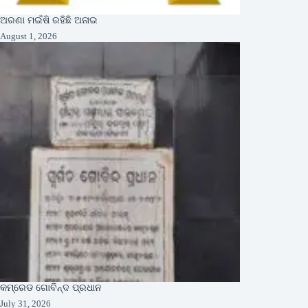
ଅରଣା ମଇଁଷି ରହିଛି ଅନାଇ
August 1, 2026
କମ୍ରେଡ ଗୋବିନ୍ଦ ପ୍ରଧାନ
July 31, 2026