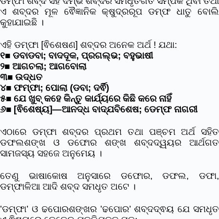
ଡମ୍ଫା ଶବ୍ଦ ସହ ଦମ୍ଭ ଶବ୍ଦର ସମଧୃତଗତ ସମ୍ପର୍କ ଥିବା ତଥା
ଏ ଶବ୍ଦର ମୂଳ ଵୈଜ୍ଞାନିକ କ୍ଷୁଦ୍ରରୂପ ଡମ୍ଫ ଧାତୁ ବୋଲି
କୁହାଯାଇଛି ।
ଏହି ଡମ୍ଫା [ଵିଶେଷଣ] ଶବ୍ଦର ଅନେକ ଅର୍ଥ ! ଯଥା:
୧■ ଡବାଡବା; ବାଦଦୂକ, ପ୍ରଗଲ୍ଭ; ବହୁଭାଷୀ
୨■ ଆଗଚଲା; ଆଗବୋଲା
୩■ ଉଦ୍ଧତ
୪■ ଫମ୍ଫା; ପୋଲା (ଡବା; ଦର୍ଵି)
୫■ ଯେ ଖୁବ୍ କହେ କିନ୍ତୁ କାର୍ଯ୍ୟରେ କିଛି କରେ ନାହିଁ
୬■ [ଵିଶେଷ୍ୟ]—ଆନଦ୍ଧ ବାଦ୍ଯବିଶେଷ; ଡେମ୍ଫ ନାଗରୀ
ଏଠାରେ ଡମ୍ଫା ଶବ୍ଦର ପ୍ରଥମ ତଥା ପଞ୍ଚମ ଅର୍ଥ ସହିତ
ଡଫଲଶଙ୍ଖ ଓ ଡଫୋର ଶଙ୍ଖ ଶବ୍ଦଦ୍ୱୟର ଆର୍ଥଗତ
ସାମଜସ୍ୟ ସହଜେ ଅନୁମେୟ ।
ତେଣୁ ଭାଷାକୋଷ ଅନୁସାରେ ଡଫୋର, ଡଫଲ, ଡଫା,
ଡମ୍ଫାଳିଆ ଆଦି ଶବ୍ଦ ସମଧୃତ ଅଟେ ।
‛ଡମ୍ଫା’ ଓ ଢପୋରଶଙ୍ଖର ‛ଢପୋର’ ଶବ୍ଦଦ୍ଵୟ ଯେ ସମଧୃତ