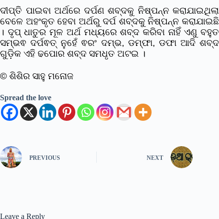
ଦୀପ୍ତି ପାଇବା ଅର୍ଥରେ ଦର୍ପଣ ଶବ୍ଦକୁ ନିଷ୍ପନ୍ନ କରାଯାଇଥିଲା
ବେଳେ ଅହଂକୃତ ହେବା ଅର୍ଥରୁ ଦର୍ପ ଶବ୍ଦକୁ ନିଷ୍ପନ୍ନ କରାଯାଇଛି
।
ଦୃପ୍ ଧାତୁର ମୂଳ ଅର୍ଥ ମଧ୍ୟରେ ଶବ୍ଦ କରିବା ନାହିଁ ଏଣୁ ବହୁ
ସମ୍ଭଵ ଦର୍ପଵତ୍ ନୁହେଁ ଵରଂ ଦମ୍ଭ, ଡମ୍ଫା, ଡଫା ଆଦି ଶବ୍ଦ
ଗୁଡି଼କ ଏହି ଢପୋର ଶବ୍ଦ ସମଧୃତ ଅଟଇ ।
© ଶିଶିର ସାହୁ ମନୋଜ
Spread the love
PREVIOUS
NEXT
Leave a Reply