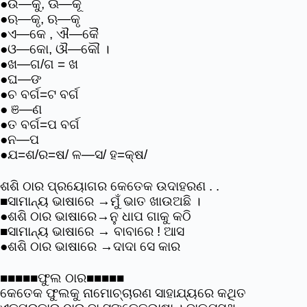
●ଉ—କୁ, ଊ—କୂ
●ଋ—କୃ, ଋ—କୃ
●ଏ—କେ , ଐ—କୈ
●ଓ—କୋ, ଔ—କୌ ।
●ଖ—ଗ/ଗ = ଖ
●ଘ—ଙ
●ଚ ବର୍ଗ=ଟ ବର୍ଗ
● ଞ—ଣ
●ତ ବର୍ଗ=ପ ବର୍ଗ
●ନ—ପ
●ଯ=ଶ/ର=ଷ/ ଳ—ସ/ ହ=କ୍ଷ/
ଶଶି ଠାର ପ୍ରୟୋଗର କେତେକ ଉଦାହରଣ . .
■ସାମାନ୍ୟ ଭାଷାରେ →ମୁଁ ଭାତ ଖାଉଅଛି ।
●ଶଶି ଠାର ଭାଷାରେ→ନୁ ଧାପ ଗାକୁ କଠି
■ସାମାନ୍ୟ ଭାଷାରେ → ବାବାରେ ! ଆସ
●ଶଶି ଠାର ଭାଷାରେ →ଦାଦା ସେ କାର
■■■■■ଫୁଲ ଠାର■■■■■
କେତେକ ଫୁଲକୁ ନାମୋଚ୍ଚାରଣ ସାହାଯ୍ୟରେ କଥିତ