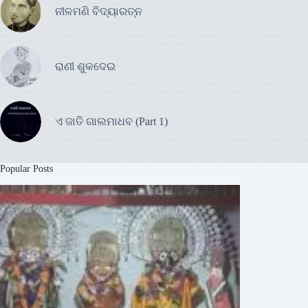
ନୀଳମଣି ବିଦ୍ୟାରତ୍ନ
ରାଣୀ ଶୁକଦେଇ
ଏ ଜାତି ଗାଲମାଧବ (Part 1)
Popular Posts