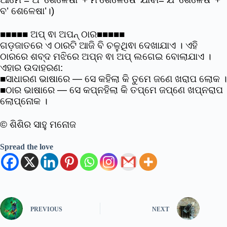
ବ’ ଶେଳେଷା’।)
■■■■■ ଅପ୍ ଵା ଅପନ୍ ଠାର■■■■■
ଗଡ଼ଜାତରେ ଏ ଠାରଟି ଆଜି ବି ଚଳୁଥିଵା ଦେଖାଯାଏ । ଏହି
ଠାରରେ ଶବ୍ଦ ମଝିରେ ଅପ୍ନ ଵା ଅପ୍ ଲଗେଇ ବୋଲାଯାଏ ।
ଏହାର ଉଦାହରଣ:
■ସାଧାରଣ ଭାଷାରେ ― ସେ କହିଲା କି ତୁମେ ଜଣେ ଖରାପ ଲୋକ ।
■ଠାର ଭାଷାରେ ― ସେ କପ୍ନହିଲା କି ତପ୍ମେ ଜପ୍ଣେ ଖପ୍ନରାପ
ଲୋପ୍ନୋକ ।
© ଶିଶିର ସାହୁ ମନୋଜ
Spread the love
PREVIOUS
NEXT