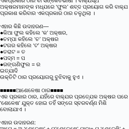
ଏକପ୍ରକାର ଠାର ବା ସଙ୍କେତଭାଷା । ବାକ୍ଯସ୍ଥ
ଅକ୍ଷରମାନଙ୍କ ମଧ୍ଯରେ ‘ଫୁଲ’ ଶବ୍ଦ ପ୍ରୟୋଗ କରି ବାକ୍ଯ
ପ୍ରକାଶ କରିବାର ଏକପ୍ରକାର ଠାର ଚଳୁଥିଲା ।
ଏହାର କିଛି ଉଦାହରଣ―
●କିଆ ଫୁଲ କହିଲେ ‘କ’ ଅକ୍ଷର,
●ଚମ୍ପା କହିଲେ ‘ଚ’ ଅକ୍ଷର
●ଟଗର କହିଲେ ‘ଟ’ ଅକ୍ଷର
●ତରାଟ = ତ
●ପଦ୍ମ = ପ
●ରଙ୍ଗଣିଫୁଲ = ର
ଇତ୍ଯାଦି
ଉକ୍ତିଟି ଠାର ପ୍ରୟୋଗରୁ ବୁଝିବାକୁ ହୁଏ ।
■■■■■ଆଶେଳେଷା ଠାର■■■■
ଏକ ପ୍ରକାର ଠାର, ଯହିଁରେ ବାକ୍ଯର ପ୍ରତ୍ଯେକ ଅକ୍ଷର ପରେ
‘ଶେଳେଷ’ ଯୁକ୍ତ ହୋଇ ତହିଁ ସଙ୍ଗେ ସ୍ବରବର୍ଣ୍ଣ ମିଶି
ବୋଲାଯାଏ ।
ଏହାର ଉଦାହରଣ:
ଆମେ = ଅ ‘ଶେଳେଷା’ + ମ’ଶେଳେଷେ’ ଯାବା= ଯ ‘ଶେଳେଷି’ +