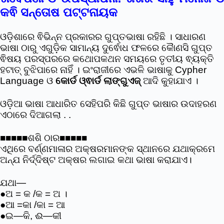
କଵି ସନ୍ତୋଷ ପଟ୍ଟନାୟକ
ଓଡ଼ିଶାରେ ଵିଭିନ୍ନ ପ୍ରକାରର ଗୁପ୍ତଭାଷା ରହିଛି । ସାଧାରଣ
ଭାଷା ଠାରୁ ଏଗୁଡ଼ିକ ସାମାନ୍ୟ ଦୁର୍ଵୋଧ ଫଳରେ କୋୖଣସି ଗୁପ୍ତ
ଵିଷୟ ପରସ୍ପରରେ କଥୋପକଥନ ସମୟରେ ତୃତୀୟ ଵ୍ୟକ୍ତି
ହଟାତ୍ ବୁଝିପାରେ ନାହିଁ । ଇଂରାଜୀରେ ଏଭଳି ଭାଷାକୁ Cypher
Language ଓ
କୋର୍ଡ ଓ୍ଵାର୍ଡ ଲାଙ୍ଗୁଏଜ୍
ଆଦି କୁହାଯାଏ ।
ଓଡ଼ିଆ ଭାଷା ଆଧାରିତ ସେହିପରି କିଛି ଗୁପ୍ତ ଭାଷାର ଉଦାହରଣ
ଏଠାରେ ଦିଆଗଲା . .
■■■■■ଶଶି ଠାର■■■■■
ଏଥିରେ ବର୍ଣ୍ଣମାଳାର ଅକ୍ଷରମାନଙ୍କ ସ୍ଥାନରେ ଯଥାକ୍ରମେ
ଅନ୍ଯ ନିର୍ଦ୍ଦିଷ୍ଟ ଅକ୍ଷର ଲଗାଇ କଥା ଭାଷା କରାଯାଏ।
ଯଥା—
●ଅ = କ /କ = ଅ ।
●ଆ =କା /କା = ଆ
●ଇ—କି, ଈ—କୀ