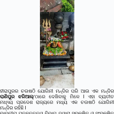
ହୀରାପୁରର ଚଉଷଠି ଯୋଗିନୀ ମନ୍ଦିର ପରି ଆଉ ଏକ ମନ୍ଦିର
ରାଣିପୁର ଝରିଆଲ୍
‘ଠାରେ ଦେଖିବାକୁ ମିଳେ l ଏହା ବ୍ୟତୀ
ମଧ୍ୟ୍ୟ ପ୍ରଦେଶ ରାଜ୍ୟରେ ମଧ୍ୟ ଏକ ଚଉଷଠି ଯୋଗିନୀ
ମନ୍ଦିର ରହିଛି l
ଭାରତୀୟ ପତ୍ନତତ୍ତ୍ୱ ବିଭାଗ ଦ୍ୱାରା ସୁରକ୍ଷିତ ଓ ସଂରକ୍ଷିତ