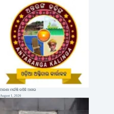
ଅରଣା ମଇଁଷି ରହିଛି ଅନାଇ
August 1, 2026