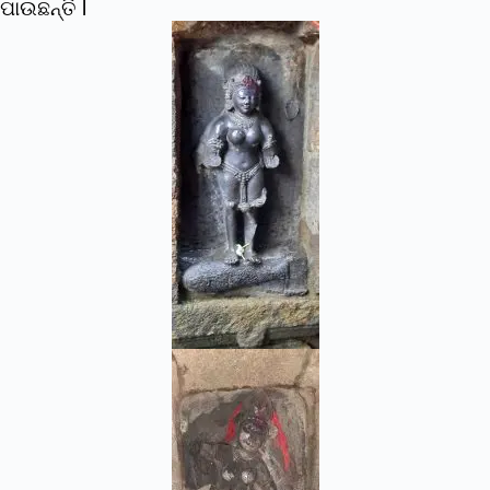
ପାଉଛନ୍ତି l