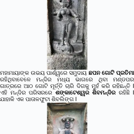
ମହାମାୟାଙ୍କ ଉଭୟ ପାର୍ଶ୍ୱରେ ସମୁଦାୟ
ଛପନ ଗୋଟି ପ୍ରତିମ
ରହିଥିବାବେଳେ ମନ୍ଦିର ମଧ୍ୟ ଭାଗରେ ଥିବା ମଣ୍ଡପର
ଗାତ୍ରରେ ଆଠ ଗୋଟି ମୂର୍ତ୍ତି ଚାରି ଦିଗକୁ ମୁହଁ କରି ରହିଛନ୍ତି l
ଏହି ମନ୍ଦିର ପରିସରରେ
ଶଙ୍କାଟେଶ୍ୱର ଶିବମନ୍ଦିର
ରହିଛି l
ଯାହାକି ଏକ ପାତାଳଫୁଟା ଶିବଲିଙ୍ଗ l