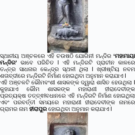
ସ୍ଥାନୀୟ ଅଞ୍ଚଳରେ ଏହି
ଚଉଷଠି ଯୋଗିନୀ ମନ୍ଦିର
‘ମହାମାୟ
ମନ୍ଦିର’
ଭାବେ ପରିଚିତ l ଏହି ମନ୍ଦିରଟି ପ୍ରାଚୀନ କାଳରେ
ତନ୍ତ୍ର ସାଧନାର କେନ୍ଦ୍ର ସ୍ଥଳୀ ଥିଲା l ଖ୍ରୀଷ୍ଟିୟ ନବମ
ଶତାବ୍ଦୀରେ ମନ୍ଦିରଟି ନିର୍ମାଣ ହୋଇଥିବା ଅନୁମାନ କରାଯାଏ l
ଏହି ଅଞ୍ଚଳଟି ଭୌମବଂଶୀ ଶାସକଙ୍କ ଦ୍ୱାରା ଶାସିତ ହେଉଥିଲା l
କୁହାଯାଏ ଭୌମ ଶାସକଙ୍କ ମହାରାଣୀ ହୀରାଦେବୀଙ୍କ
ପ୍ରତ୍ୟକ୍ଷ ତତ୍ତ୍ଵlବଧାନରେ ଏହି ମନ୍ଦିରଟି ନିର୍ମାଣ ହୋଇଥିଲା
ଏବଂ ପରବର୍ତ୍ତୀ ସମୟରେ ମହାରାଣୀ ହୀରାଦେବୀଙ୍କ ନାମରେ
ଗ୍ରାମର ନାମ
ହୀରାପୁର
ହୋଇଥିବା ଅନୁମାନ କରାଯାଏ l