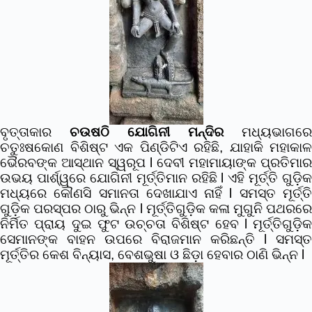
ବୃତ୍ତାକାର
ଚଉଷଠି ଯୋଗିନୀ ମନ୍ଦିର
ମଧ୍ୟଭାଗରେ
ଚତୁଃଷକୋଣ ବିଶିଷ୍ଟ ଏକ ପିଣ୍ଡିଟିଏ ରହିଛି, ଯାହାକି ମହାକାଳ
ଭୈରବଙ୍କ ଆସ୍ଥାନ ସ୍ୱରୂପ l ଦେବୀ ମହାମାୟାଙ୍କ ପ୍ରତିମାର
ଉଭୟ ପାର୍ଶ୍ୱରେ ଯୋଗିନୀ ମୂର୍ତ୍ତିମାନ ରହିଛି l ଏହି ମୂର୍ତ୍ତି ଗୁଡ଼ିକ
ମଧ୍ୟରେ କୌଣସି ସମାନତା ଦେଖାଯାଏ ନାହିଁ l ସମସ୍ତ ମୂର୍ତ୍ତି
ଗୁଡ଼ିକ ପରସ୍ପର ଠାରୁ ଭିନ୍ନ l ମୂର୍ତ୍ତିଗୁଡ଼ିକ କଳା ମୁଗୁନି ପଥରରେ
ନିର୍ମିତ ପ୍ରାୟ ଦୁଇ ଫୁଟ ଉଚ୍ଚତା ବିଶିଷ୍ଟ ହେବ l ମୂର୍ତ୍ତିଗୁଡ଼ିକ
ସେମାନଙ୍କ ବାହନ ଉପରେ ବିରାଜମାନ କରିଛନ୍ତି l ସମସ୍ତ
ମୂର୍ତ୍ତିର କେଶ ବିନ୍ୟାସ, ବେଶଭୁଷା ଓ ଛିଡ଼ା ହେବାର ଠାଣି ଭିନ୍ନ l