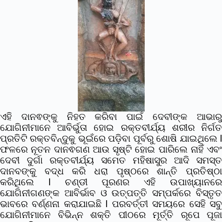
ଏହି ଦାନଵଙ୍କୁ ନିହତ କରିବା ପାଇଁ ଦେବୀଙ୍କ ଆଭାରୁ
ଯୋଗିନୀମାନେ ଆବିର୍ଭୁତା ହୋଇ ରକ୍ତବୀର୍ଯ୍ୟ ଶରୀର ନିର୍ଗତ
ପ୍ରତିଟି ରକ୍ତବିନ୍ଦୁକୁ ଭୂଇଁରେ ପଡ଼ିବା ପୂର୍ବରୁ ଶୋଷି ଯାଇଥିଲେ l
ଫଳରେ ନୂତନ ଦାନଵଗଣ ଆଉ ସୃଷ୍ଟି ହୋଇ ପାରିଲେ ନାହିଁ ଏବଂ
ଦେବୀ ଦୁର୍ଗା ରକ୍ତବୀର୍ଯ୍ୟ ସମେତ ମହିଷାସୁର ଆଦି ସମସ୍ତ
ଦାନବଙ୍କୁ ବଦ୍ଧ କରି ଧରା ପୃଷ୍ଠରେ ଶାନ୍ତି ପ୍ରତିଷ୍ଠା
କରିଥିଲେ l
ଚଣ୍ଡୀ ପୂରଣର ଏହି ଉପାଖ୍ୟାନର
ଯୋଗିନୀଗଣଙ୍କ ଆବିର୍ଭାବ ଓ ଉତ୍ପତ୍ତି ସମ୍ପର୍କରେ ବିସ୍ତୃତ
ଭାବରେ ବର୍ଣ୍ଣନା କରାଯାଇଛି l ପରବର୍ତ୍ତୀ ସମୟରେ ସେହି ସବୁ
ଯୋଗିନୀମାନେ ବିଭିନ୍ନ ଶକ୍ତି ପୀଠରେ ମୂର୍ତ୍ତି ରୂପେ ପୂଜା