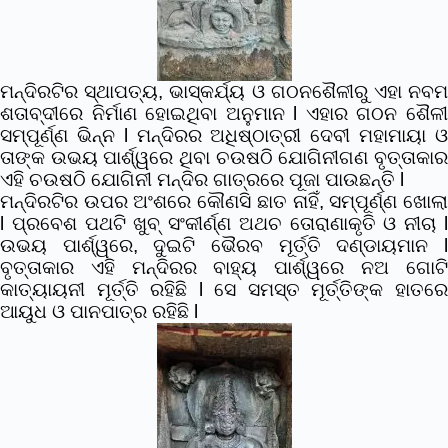
ମନ୍ଦିରଟିର ସ୍ଥାପତ୍ୟ, ଭାସ୍କର୍ଯ୍ୟ ଓ ଗଠନଶୈଳୀରୁ ଏହା ନବମ
ଶତାବ୍ଦୀରେ ନିର୍ମାଣ ହୋଇଥିବା ଅନୁମାନ l ଏହାର ଗଠନ ଶୈଳୀ
ସମ୍ପୂର୍ଣ୍ଣ ଭିନ୍ନ l ମନ୍ଦିରର ଅଧିଷ୍ଠାତ୍ରୀ ଦେବୀ ମହାମାୟା ଓ
ତାଙ୍କ ଉଭୟ ପାର୍ଶ୍ୱରେ ଥିବା ଚଉଷଠି ଯୋଗିନୀଗଣ ବୃତ୍ତାକାର
ଏହି
ଚଉଷଠି ଯୋଗିନୀ ମନ୍ଦିର
ଗାତ୍ରରେ ପୂଜା ପାଉଛନ୍ତି l
ମନ୍ଦିରଟିର ଉପର ଅଂଶରେ କୌଣସି ଛାତ ନାହିଁ, ସମ୍ପୂର୍ଣ୍ଣ ଖୋଲା
l ପ୍ରବେଶ ପଥଟି ଖୁବ୍ ସଂକୀର୍ଣ୍ଣ ଅଥଚ ତୋରାଣାକୃତି ଓ ନୀଚା l
ଉଭୟ ପାର୍ଶ୍ୱରେ, ଦୁଇଟି ଭୈରବ ମୂର୍ତ୍ତି ଦଣ୍ଡାୟମାନ l
ବୃତ୍ତାକାର ଏହି ମନ୍ଦିରର ବାହ୍ୟ ପାର୍ଶ୍ୱରେ ନଅ ଗୋଟି
କାତ୍ୟାୟନୀ ମୂର୍ତ୍ତି ରହିଛି l ସେ ସମସ୍ତ ମୂର୍ତ୍ତିଙ୍କ ହାତରେ
ଆୟୁଧ ଓ ପାନପାତ୍ର ରହିଛି l