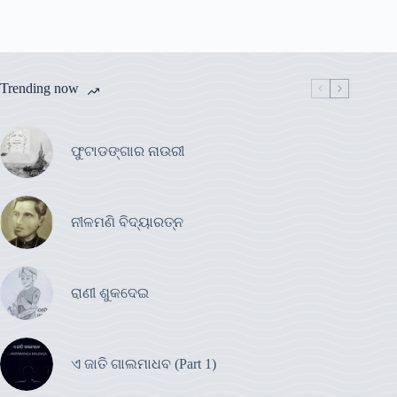
Trending now
ଫୁଟାଡଙ୍ଗାର ନାଉରୀ
ନୀଳମଣି ବିଦ୍ୟାରତ୍ନ
ରାଣୀ ଶୁକଦେଇ
ଏ ଜାତି ଗାଲମାଧବ (Part 1)