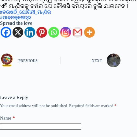
ଏହି ମନ୍ଦିରକୁ ବର୍ଷର ଯେ କୌଣସି ସମୟରେ ବୁଲି ଯାଇହେବ l
#ଚଉଷଠି_ଯୋଗିନୀ_ମନ୍ଦିର
#ପାବନକ୍ଷେତ୍ର
Spread the love
PREVIOUS
NEXT
Leave a Reply
Your email address will not be published.
Required fields are marked
*
Name
*