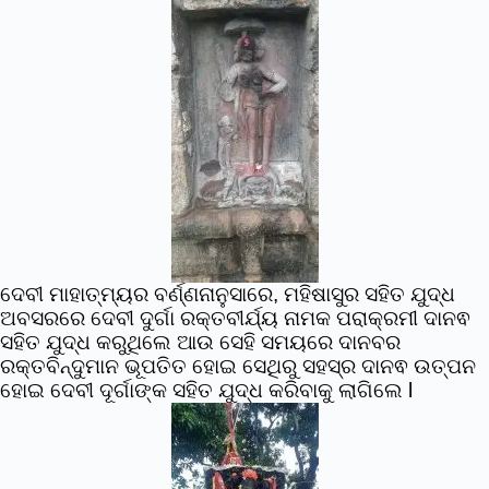
ଦେବୀ ମାହାତ୍ମ୍ୟର ବର୍ଣ୍ଣନାନୁସାରେ, ମହିଷାସୁର ସହିତ ଯୁଦ୍ଧ
ଅବସରରେ ଦେବୀ ଦୁର୍ଗା ରକ୍ତବୀର୍ଯ୍ୟ ନାମକ ପରାକ୍ରମୀ ଦାନଵ
ସହିତ ଯୁଦ୍ଧ କରୁଥିଲେ ଆଉ ସେହି ସମୟରେ ଦାନବର
ରକ୍ତବିନ୍ଦୁମାନ ଭୂପତିତ ହୋଇ ସେଥିରୁ ସହସ୍ର ଦାନଵ ଉତ୍ପନ
ହୋଇ ଦେବୀ ଦୂର୍ଗାଙ୍କ ସହିତ ଯୁଦ୍ଧ କରିବାକୁ ଲାଗିଲେ l