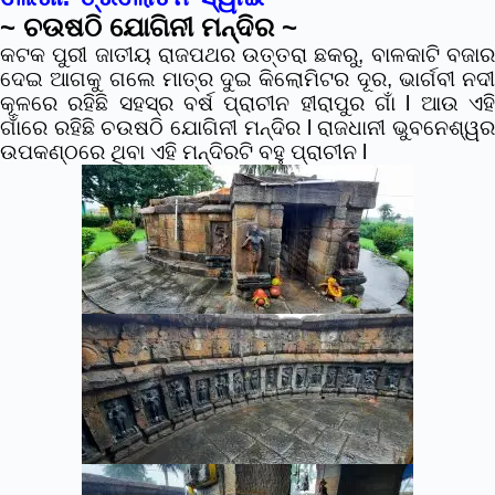
~ ଚଉଷଠି ଯୋଗିନୀ ମନ୍ଦିର ~
କଟକ ପୁରୀ ଜାତୀୟ ରାଜପଥର ଉତ୍ତରା ଛକରୁ, ବାଳକାଟି ବଜାର
ଦେଇ ଆଗକୁ ଗଲେ ମାତ୍ର ଦୁଇ କିଲୋମିଟର ଦୂର, ଭାର୍ଗବୀ ନଦୀ
କୂଳରେ ରହିଛି ସହସ୍ର ବର୍ଷ ପ୍ରାଚୀନ ହୀରାପୁର ଗାଁ l ଆଉ ଏହି
ଗାଁରେ ରହିଛି
ଚଉଷଠି ଯୋଗିନୀ ମନ୍ଦିର
l ରାଜଧାନୀ ଭୁବନେଶ୍ୱ
ଉପକଣ୍ଠରେ ଥିବା ଏହି ମନ୍ଦିରଟି ବହୁ ପ୍ରାଚୀନ l