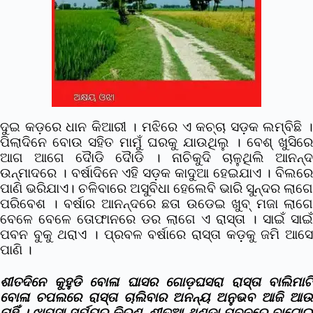
ଦୁଇ କଡ଼ରେ ଧାନ କିଆରୀ । ମଝିରେ ଏ କଚ୍ଚା ସଡ଼କ ଲମ୍ବିଛି ।
ପିଲାଦିନେ ବୋଉ ସହିତ ମାମୁଁ ଘରକୁ ଯାଉଥିଲୁ । ବେଶ୍ ଖୁସିରେ
ଆଗ ଆଗେ ଦୋୖଡି ଦୋୖଡି । ନାଚିକୁଦି ଚାଳୁଥିଲି ଆନନ୍ଦ
ଉନ୍ମାଦରେ । ବର୍ଷାଦିନେ ଏହି ସଡ଼କ କାଦୁଆ ହେଇଯାଏ । ବିଲରେ
ପାଣି ଭରିଯାଏ। ଚଳିବାରେ ଅସୁବିଧା ହେଲେବି ଭାରି ସୁନ୍ଦର ଲାଗେ
ପରିବେଶ । ବର୍ଷାର ଆନନ୍ଦରେ ଛତା ଉଡେଇ ଖୁବ୍ ମଜା ଲାଗେ
ବେଳେ ବେଳେ ତୋଫାନରେ ଡର ଲାଗେ ଏ ରାସ୍ତା । ସାଇଁ ସାଇଁ
ପବନ ବୁକୁ ଥରାଏ । ପ୍ରବଳ ବର୍ଷାରେ ରାସ୍ତା କଡ଼କୁ ଜମି ଆସେ
ପାଣି ।
ଶୀତଦିନେ କୁହୁଡି ବୋଳା ଘାସର ଗୋଡ଼ଘସରା ରାସ୍ତା ବାଲିମାଟି
ବୋଳା ଚପଲରେ ରାସ୍ତା ଚାଲିବାର ଅନନ୍ୟ ଅନୁଭବ ଆଜି ଆଉ
ନାହିଁ । ଝାପ୍ସା ସୂର୍ଯ୍ୟର କିରଣ, ଶୀତୁଆ ଥଣ୍ଡା ପବନରେ ବାଟୋଇ