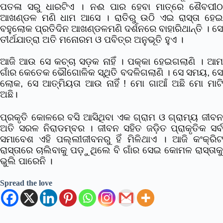
ପତଳା ସରୁ ଧାରଟିଏ । ନଈ ପାର ହେବା ମାତ୍ରେ ଶୈବପୀଠ
ଆଖଣ୍ଡଳ ମଣି ଧାମ ଆସେ । ରାତିରୁ ଉଠି ଏଇ ରାସ୍ତା ହେଇ
ବହୁଲୋକ ପ୍ରତିଦିନ ଆଖଣ୍ଡଳମଣି ଦର୍ଶନରେ ବାହାରିଥାନ୍ତି । ସେ
ତୀର୍ଥଯାତ୍ରା ଅତି ମନୋରମ ଓ ପବିତ୍ର ଅନୁଭୂତି ହୁଏ ।
ଆଜି ଆଉ ସେ କଚ୍ଚା ସଡ଼କ ନାହିଁ । ପକ୍କା ହେଇଗଲାଣି । ଆମ
ଗାଁର କେତେକ ଭୌଗୋଳିକ ସ୍ଥିତି ବଦଳିଗଲାଣି । ସେ ସମୟ, ସେ
ଲୋକ, ସେ ଆତ୍ମିୟତା ଆଉ ନାହିଁ ! ମାେ ଗାଆଁ ଅଛି ମାେ ମାଟି
ଅଛି।
ପ୍ରକୃତି କୋଳରେ ବସି ଆସିଥିବା ଏକ ଗ୍ରାମ ଓ ଗ୍ରାମ୍ୟ ଜୀବନ
ଅତି ସରଳ ନିରାଡମ୍ବର । ଜୀବନ ସହିତ ଜଡ଼ିତ ପ୍ରାକୃତିକ ସର୍ବ
ସମାବେଶ ଏହି ପଲ୍ଲୀଜୀବନରୁ ହିଁ ମିଳିଥାଏ । ଆଜି କଂକ୍ରିଟ
ରାସ୍ତାରେ ଚାଲିବାକୁ ପଡ଼ୁଥିଲେ ବି ଗାଁର ସେଇ କୋମଳ ରାସ୍ତାକୁ
ଭୁଲି ପାରେନି ।
Spread the love