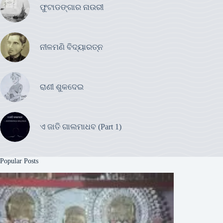
ଫୁଟାଡଙ୍ଗାର ନାଉରୀ
ନୀଳମଣି ବିଦ୍ୟାରତ୍ନ
ରାଣୀ ଶୁକଦେଇ
ଏ ଜାତି ଗାଲମାଧବ (Part 1)
Popular Posts