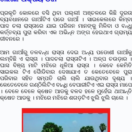
ପ୍ରକୃତି କୋଳରେ ବସି ଥିବା ପଲ୍ଲୀ ଅଞ୍ଚଳରେ କିଛି ଦୂରତା
ବ୍ୟବଧାନରେ ଗାଆଁଟିଏ ପରେ ଗାଆଁ । ସାଇକେଲରେ କିମ୍ବା
ପାଦ ଚଲା ରାସ୍ତାରେ ଯାଇ ପରିଜନ ମାନଙ୍କୁ ମିଳିବା ଓ ବନ୍ଧୁ
କର୍ତ୍ତବ୍ୟ ପୁରା କରିବା ଏକ ଅଭିନ୍ନ ଅଙ୍ଗ ହେଇଥାଏ ଗ୍ରାମ୍ୟ
ଜୀବନରେ ।
ଆମ ଗାଆଁରୁ ତଳବନ୍ଧ ରାସ୍ତା ଦେଇ ଅନ୍ୟ ପଡୋଶୀ ଗାଆଁକୁ
ଲମ୍ବିଛି ଏ ରାସ୍ତା । ପାଦଚଲା ରାସ୍ତାଟିଏ । ଅଳ୍ପ ଚଉଡ଼ାର ।
ଘାସ ବିଞ୍ଚା ମାଟି ମଝିରେ ଧୂଳିଆ ରାସ୍ତା । କେବେ କେମିତି
ସାଇକଲ ଟିଏ ଦୋୖଡିବାର ଦେଖାଯାଏ ତ କେତେବେଳେ ପୁରା
ପରିବାର ସହିତ ସମ୍ପତି ଚାଲି ଚାଲି ଯାଉଥିବାର ଦୃଶ୍ୟ ।
କେତେବେଳେ ଗଣ୍ଠିଲିଟିଏ ବାନ୍ଧି ବେପାରୀଟିଏ ଏଇ ରାସ୍ତା ମାପେ
। ବେଳେ ବେଳେ କ୍ଷେତ ଆଡକୁ ବଳଦ ହଳେ ମୁହେଁଇ ଥାଆନ୍ତି
କ୍ଷେତ ଆଡକୁ । ମଝିରେ ମଝିରେ ଶଗଡ଼ଟିଏ ଝୁଲି ଝୁଲି ଚାଲେ ।