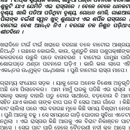
ଶୁକୁଟି ଯାଏ ଯେମିତି ଏଇ ରାସ୍ତାରେ । ବେଳେ ବେଳେ ଧାନକଟା
ଦୃଶ୍ୟ, ଖାଲି ପଡିଆ ପଡିଥିବା ଦୃଶ୍ୟ, ଗୋଧନ ମେଳି, ଗାଈଆଳ
ପିଲାଙ୍କ ବଇଁଶୀ ସ୍ୱନ ଖୁବ୍ ଶୁଣାଯାଏ ଏଇ ଶର୍ପିଳ ରାସ୍ତାରେ ।
ବାଟୋଇ ବେଶ ଆନନ୍ଦ ନିଏ । ବରଗଛ ତଳ ନିଶୁନ ପଡ଼ିଥାଏ
ଶୀତଦିନେ ।
ଖରାଦିନେ ଟାଇଁ ଟାଇଁ ଖରାରେ ବରଗଛ ତଳେ ବାଟୋଇ ଆଶ୍ରୟ
ନିଅନ୍ତି । ଗଛରେ କୋଇଲି, କାଉ, ଗୁଣ୍ଡୁଚି ନାନା ପଶୁପକ୍ଷୀଙ୍କ
କଳରବରେ ଉଛୁଳି ପଡେ ବାତାବରଣ । ବାଟୋଇ ଗାମୁଛା ପାରି
ଶୋଇପଡେ଼ ଥଣ୍ଡା ପବନରେ ଘଡ଼ିଏ । ଭାରି ଭଲ ଲାଗେ ଏହି
ଏକାନ୍ତର ଉନ୍ମୁକ୍ତ ପାନ୍ଥଶାଳା । ପୁଣି ବାଟୋଇ ରାସ୍ତା ମାପେ।
ଗ୍ରାମ୍ୟ ସଂଯୋଗ ସଡ଼କ । ୟାକୁ ନେଇ ଅନେକ ବିଶେଷ ଅନୁଭୂତି
ଅଛି ମୋ ପିଲାବେଳର। ଆମ ମାମୁଁ ଘରକୁ ପଡିଛି ଏଇ ରାସ୍ତା ।
ସକାଳୁ ସକାଳୁ ବାହାରି ପଡୁ ବୋଉ ସାଥୀରେ, ବଡ଼ବୋଉ ବି ଆମ
ସହିତ ଯାଏ କାରଣ ତାଙ୍କ ବାପ ଘର ବି ସେଇ ଆଗ ଗାଁରେ । କିଛି
ବାଟ ଚାଲିଲା ପରେ ଏଇ ବରଗଛ ମୂଳେ କିଛି ସମୟ ବିଶ୍ରାମ ନେଉ
। ପୁଣି ଆଗକୁ ବଢୁ । ସେ ସମୟରେ ଗାଡ଼ି ଘୋଡାର ସୁବିଧା ଏତେଟା
ନଥିଲା । ଏଇ ରାସ୍ତାର କିଛି ଆଗକୁ ଏକ ବିରାଟ ନିକାଞ୍ଚନ ପାଟ
ଆସେ । ସେଇ ପାଟ ପାରି ହେଲେ ବୈତରଣୀ ନଦୀ କୂଳ ଆସେ ।