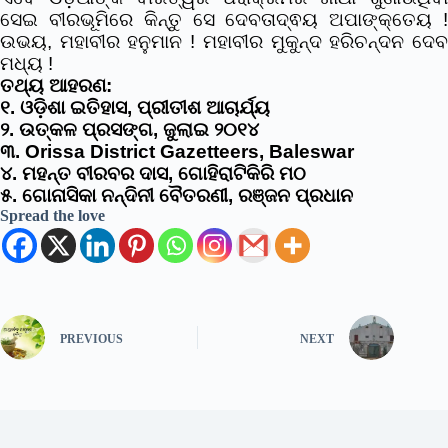
ସେଇ ବୀରଭୂମିରେ କିନ୍ତୁ ସେ ଦେବତାଦ୍ଵୟ ଅପାଙ୍କ୍ତେୟ !
ଉଭୟ, ମହାବୀର ହନୁମାନ ! ମହାବୀର ମୁକୁନ୍ଦ ହରିଚନ୍ଦନ ଦେବ
ମଧ୍ୟ !
ତଥ୍ୟ ଆହରଣ:
୧. ଓଡ଼ିଶା ଇତିହାସ, ପ୍ରୀତୀଶ ଆଚାର୍ଯ୍ୟ
୨. ଉତ୍କଳ ପ୍ରସଙ୍ଗ, ଜୁଲାଇ ୨୦୧୪
୩. Orissa District Gazetteers, Baleswar
୪. ମହନ୍ତ ବୀରବର ଦାସ, ଗୋହିରାଟିକିରି ମଠ
୫. ଗୋନାସିକା ନନ୍ଦିନୀ ବୈତରଣୀ, ରଞ୍ଜନ ପ୍ରଧାନ
Spread the love
PREVIOUS
NEXT