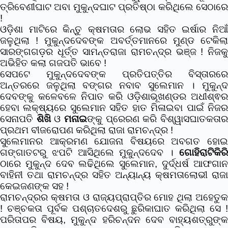
ତ୍ରିବେଣୀଘାଟ ଅବା ମୁକୁନ୍ଦଘାଟ ପ୍ରତିଷ୍ଠା କରିଥିଲେ ସେଠାରେ
!
ଓଡ଼ିଶା ମାଟିରେ କିନ୍ତୁ କ୍ଷମତାର ଲୋଭ ସହିତ ଇର୍ଷାର ନିଆଁ
ଜଳୁଥିଲା ! ମୁକୁନ୍ଦଦେବଙ୍କ ଅବର୍ତ୍ତମାନରେ ମୁଣ୍ଡ ଟେକିଲା
ସାରଙ୍ଗଗଡ଼ର ଧୂର୍ତ୍ତ ସାମନ୍ତରାଜା ରାମଚନ୍ଦ୍ର ଭଞ୍ଜ ! ନିଜକୁ
ଅଭିହିତ କଲା ଗଜପତି ଭାବେ !
ସେପଟେ ମୁକୁନ୍ଦଦେବଙ୍କ ପ୍ରତିପତ୍ତିର ବିସ୍ତାରରେ
ଅନ୍ତରରେ ଜଳୁଥିଲା ବଙ୍ଗର ନବାବ ସୁଲେମାନ । ମୁକୁନ୍ଦ
ଦେବଙ୍କୁ କଳେବଳେ ନିପାତ କରି ଓଡ଼ିଶାଭୂଖଣ୍ଡର ଅଧୀଶ୍ଵର
ହେବା ଲକ୍ଷ୍ୟରେ ସୁଲେମାନ ସହିତ ହାତ ମିଳାଇବା ପାଇଁ ନିଜର
ସେନାପତି
ଶିଖି
ଓ
ମନାଇ
ଙ୍କୁ ପ୍ରେରଣ କରି ବିଶ୍ୱାସଘାତକତା
ପ୍ରଥମ ବୀଜରୋପଣ କରିଥିଲା ରାଜା ରାମଚନ୍ଦ୍ର !
ସୁଲେମାନର ଆକ୍ରମଣ ଯୋଜନା ବିଷୟରେ ଅବଗତ ହୋଇ
ଗଙ୍ଗାତଟରୁ ଝପଟି ଆସିଥିଲେ ମୁକୁନ୍ଦଦେବ ।
ଗୋହିରାଟିକିରି
ଠାରେ ମୁକୁନ୍ଦ ଦେବ ଲଢିଥିଲେ ସୁଲେମାନ, ଦୁର୍ଦ୍ଧର୍ଷ ଆଫଗାନ
ବାହିନୀ ତଥା ରାମଚନ୍ଦ୍ର ସହିତ ଅନ୍ୟାନ୍ୟ କ୍ଷମତାଲୋଭୀ ରାଜା
କେଇଜଣଙ୍କ ସହ !
ରାମଚନ୍ଦ୍ରର କ୍ଷମତା ଓ ରାଜ୍ୟପ୍ରାପ୍ତିର ମୋହ ଥିଲା ଅହେତୁକ
! ଚଞ୍ଚକତା ପୂର୍ବକ ପଶ୍ଚାତଦେଶରୁ ଛୁରିକାଘାତ କରିଥିଲା ସେ !
ପରିତାପର ବିଷୟ, ମୁକୁନ୍ଦ ହରିଚନ୍ଦନ ଦେବ ବାହ୍ୟଶତ୍ରୁଙ୍କ