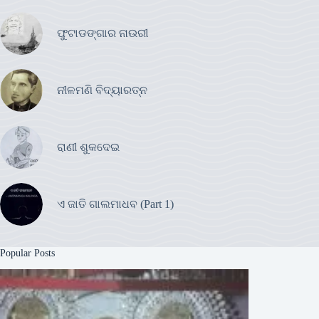
ଫୁଟାଡଙ୍ଗାର ନାଉରୀ
ନୀଳମଣି ବିଦ୍ୟାରତ୍ନ
ରାଣୀ ଶୁକଦେଇ
ଏ ଜାତି ଗାଲମାଧବ (Part 1)
Popular Posts