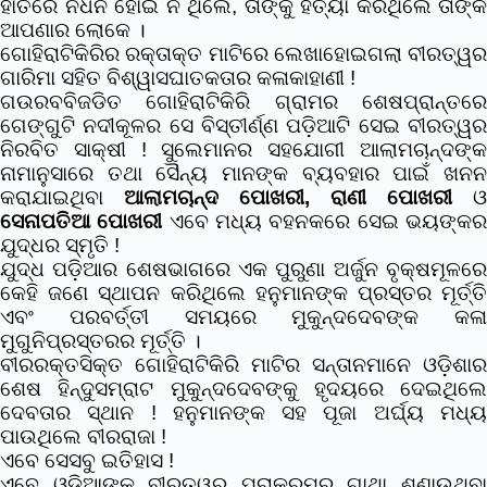
ହାତରେ ନିଧନ ହୋଇ ନ ଥିଲେ, ତାଙ୍କୁ ହତ୍ୟା କରିଥିଲେ ତାଙ୍କ
ଆପଣାର ଲୋକେ ।
ଗୋହିରାଟିକିରିର ରକ୍ତାକ୍ତ ମାଟିରେ ଲେଖାହୋଇଗଲା ବୀରତ୍ୱର
ଗାରିମା ସହିତ ବିଶ୍ୱାସଘାତକତାର କଳାକାହାଣୀ !
ଗଉରବବିଜଡିତ ଗୋହିରାଟିକିରି ଗ୍ରାମର ଶେଷପ୍ରାନ୍ତରେ
ଗେଙ୍ଗୁଟି ନଦୀକୂଳର ସେ ବିସ୍ତୀର୍ଣ୍ଣ ପଡ଼ିଆଟି ସେଇ ବୀରତ୍ୱର
ନିରବିତ ସାକ୍ଷୀ ! ସୁଲେମାନର ସହଯୋଗୀ ଆଲାମଚାନ୍ଦଙ୍କ
ନାମାନୁସାରେ ତଥା ସୈନ୍ୟ ମାନଙ୍କ ବ୍ୟବହାର ପାଇଁ ଖନନ
କରାଯାଇଥିବା
ଆଲାମଚାନ୍ଦ ପୋଖରୀ, ରାଣୀ ପୋଖରୀ
ଓ
ସେନାପତିଆ ପୋଖରୀ
ଏବେ ମଧ୍ୟ ବହନକରେ ସେଇ ଭୟଙ୍କ
ଯୁଦ୍ଧର ସ୍ମୃତି !
ଯୁଦ୍ଧ ପଡ଼ିଆର ଶେଷଭାଗରେ ଏକ ପୁରୁଣା ଅର୍ଜୁନ ବୃକ୍ଷମୂଳରେ
କେହି ଜଣେ ସ୍ଥାପନ କରିଥିଲେ ହନୁମାନଙ୍କ ପ୍ରସ୍ତର ମୂର୍ତ୍ତି
ଏବଂ ପରବର୍ତ୍ତୀ ସମୟରେ ମୁକୁନ୍ଦଦେବଙ୍କ କଳା
ମୁଗୁନିପ୍ରସ୍ତରର ମୂର୍ତ୍ତି ।
ବୀରରକ୍ତସିକ୍ତ ଗୋହିରାଟିକିରି ମାଟିର ସନ୍ତାନମାନେ ଓଡ଼ିଶାର
ଶେଷ ହିନ୍ଦୁସମ୍ରାଟ ମୁକୁନ୍ଦଦେବଙ୍କୁ ହୃଦୟରେ ଦେଇଥିଲେ
ଦେବତାର ସ୍ଥାନ ! ହନୁମାନଙ୍କ ସହ ପୂଜା ଅର୍ଘ୍ୟ ମଧ୍ୟ
ପାଉଥିଲେ ବୀରରାଜା !
ଏବେ ସେସବୁ ଇତିହାସ !
ଏବେ ଓଡ଼ିଆଙ୍କ ବୀରତ୍ୱର ପରାକ୍ରମର ଗାଥା ଶୁଣାଉଥିବା