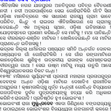
ଐତିହାସିକ ନଗର ଯାଜପୁରର ଅନତିଦୂରର ପବିତ୍ର ବୈତରଣୀ
ନଦୀ । ନଦୀ ଅପରପାର୍ଶ୍ବରେ ସେଇ ଗୋହିରାଟିକିରି ଗାଁ’ଟି ସିନା
ଓଡ଼ିଶା ମାନଚିତ୍ରରେ ଏକ ସାଧାରଣ ରାଜସ୍ୱ ଗ୍ରାମ ଭାବେ
ପରିଚିତ, କିନ୍ତୁ ଏ ରାଇଜର ଐତିହାସିକଗଣ ସେ ଗ୍ରାମକୁ
ଦେଇଛନ୍ତି ଏକ ଅତୂଲ୍ୟ ସ୍ଥାନ, ଓଡ଼ିଶା ଇତିହାସରେ !
ଯୋଡ଼ହସ୍ତରେ ପ୍ରଣାମ କରିଛନ୍ତି ସେ ମାଟିକୁ ! ମଥା ପାତିଛନ୍ତି
ସେ ବୀରରକ୍ତ-ରଞ୍ଜିତ ମାଟିରେ ! ଖୋଲିଦେଇଛନ୍ତି ସେ ମାଟିର
ପ୍ରାଣବନ୍ତ ଇତିହାସକୁ !
ଭଦ୍ରକ ଜିଲ୍ଲା ଧର୍ମନଗର ପଞ୍ଚାୟତ ସମିତି ଅନ୍ତର୍ଗତ ଦୋବଲ
ପଞ୍ଚାୟତର ଗାଁ ଗୋହିରାଟିକିରି । ସେ ଗାଁର ରଙ୍ଗମାଟିରେ
କାନଡ଼େରିଲେ ଶୁଣିହୁଏ ଉତ୍କଳୀୟ ରାଜାଙ୍କ ରୋମାଞ୍ଚଭରା
ବୀରତ୍ୱର ଗାଥା ! ସେଇ ଉଷ୍ମ ମାଟିରୁ ମଧ୍ୟ ଉତୁରି ଆସେ
ବିଶ୍ୱାସଘାତକତାର ବିକଟ ଗନ୍ଧ !
୧୫୩୮ ମସିହାରେ ସୂର୍ଯ୍ୟବଂଶୀ ପ୍ରତାପୀ ମହାରାଜା ପ୍ରତାପରୁଦ୍ର
ଦେବଙ୍କ ଅନ୍ତେ ଓଡ଼ିଶା ମାଟିରେ ଦେଖାଦିଏ ରାଜନୀତିକ
ଅସ୍ଥିରତା ! କ୍ଷମତାଲିପ୍ସୁ ଧୂର୍ତ୍ତ ମନ୍ତ୍ରୀ ଗୋବିନ୍ଦ ବିଦ୍ୟାଧର
ଗଜପତିଙ୍କ ଦୁର୍ବଳ ପୁତ୍ରଦ୍ଵୟଙ୍କୁ ହତ୍ୟା କରି ଅଧିକାର
କରିନିଏ ରାଜଗାଦି ! ପ୍ରତିଷ୍ଠିତ ହୁଏ ଭୋଇବଂଶ !
ଭୋଇବଂଶୀ ରାଜା
ମୁକୁନ୍ଦଦେବ
ଏକଦା ଜିଣିଥିଲେ ବଙ୍ଗରାଜ୍ୟକ
! ଉଠାଇଥିଲେ ଭୋଇବଂଶର ବିଜୟଧ୍ୱଜା ଗଙ୍ଗାନଦୀ କୂଳରେ !