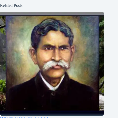
Related Posts
ବେଳଥାଉ ଚେତ ବଞ୍ଚୁ ଉତ୍କଳ