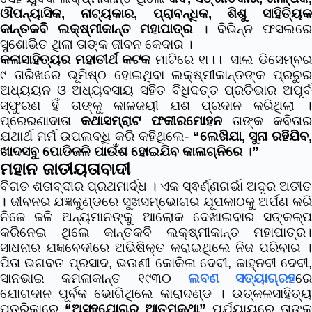
ଔପନ୍ୟାସିକ, ନାଟ୍ୟକାର, ପ୍ରାବନ୍ଧିକ, ଶିଶୁ ସାହିତ୍ୟିକ
କାନ୍ତକବି ଲକ୍ଷ୍ମୀକାନ୍ତ ମହାପାତ୍ର
। ବିଭିନ୍ନ ଫସଲର
ସୁଶୋଭିତ ଥିଲା ତାଙ୍କ ଜୀବନ କେଦାର ।
କଳାସାହିତ୍ୟର ମହାତୀର୍ଥ କଟକ
ମାଟିରେ ୧୮୮୮ ସାଲ ଡିସେମ୍ବ
୯ ତାରିଖରେ ଭୂମିଷ୍ଠ ହୋଇଥିବା ଲକ୍ଷ୍ମୀକାନ୍ତଙ୍କ ପ୍ରଚୁର
ଅଧ୍ୟୟନ ଓ ଅଧ୍ୟବସାୟ ସହିତ ବିଧିଦତ୍ତ ପ୍ରତିଭାର ଅପୂର୍ବ
ସ୍ଫୁରଣ ହିଁ ତାଙ୍କୁ କାଳଜୟୀ ଯଶ ପ୍ରଦାନ କରିଥିଲା ।
ପ୍ରେରଣାଦାତା
କଥାସମ୍ରାଟ ଫକୀରମୋହନ
ତାଙ୍କ କବିତାର
ଯଥାର୍ଥ ମର୍ମ ଉପଲବ୍ଧି କରି କହିଥିଲେ-
“ଲେଖିଯା, ସୁନା ରହିଯିବ
ଖାଦସବୁ ପୋଡିଜଳି ପାଉଁଶ ହୋଇଯିବ କାଳାଗ୍ନିରେ ।”
ମହାନ ଜାତୀୟତାବାଦୀ
ବିଗତ ଶତାବ୍ଦୀର ପ୍ରଥମାର୍ଦ୍ଧ । ଏକ ସ୍ଵର୍ଣ୍ଣଗର୍ଭା ଅଦୂର ଅତୀତ
। ଜୀବନର ଯଜ୍ଞକୁଣ୍ଡରେ ସୁଖସମ୍ଭୋଗର ଯୂପକାଠକୁ ଅର୍ପଣ କରି
ନିଜେ ଜଳି ଅନ୍ୟମାନଙ୍କୁ ଆଲୋକ ଦେଖାଇବାର ସଙ୍କଳ୍ପ
କରିନେଇ ଥିଲେ କାନ୍ତକବି ଲକ୍ଷ୍ମୀକାନ୍ତ ମହାପାତ୍ର।
ସାଧନାର ଯଜ୍ଞବେଦୀରେ ଅଭିଷିକ୍ତ କରାଇଥିଲେ ନିଜ ପରିବାର ।
ପିତା ଭଗବତ ପ୍ରସାଦ, ଭଉଣୀ କୋକିଳା ଦେବୀ, ଜାହ୍ନବୀ ଦେବୀ,
ସାନଭାଇ କମଳାକାନ୍ତ ୧୯୩୦
ଲବଣ ସତ୍ୟାଗ୍ରହ
ରେ
ଯୋଗଦାନ ପୂର୍ବକ ଭୋଗିଥିଲେ କାରାଦଣ୍ଡ । ଉତ୍କଳସାହିତ୍ୟ
ପତ୍ରିକାରେ
“ଅସହଯୋଗର ଆତ୍ମକଥା”
ପର୍ଯ୍ୟାୟରେ ତାଙ୍କ