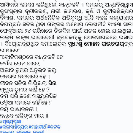
ଆସିବାର କାମନା କରିଥିଲେ କାନ୍ତକବି । ସମାଜରୁ ଅନ୍ଧବିଶ୍ୱାସ
କୁସଂସ୍କାର ଦୂରୀକରଣ, ନାରୀ ଜାଗରଣ, କୃଷି ଓ କୁଟୀରଶିଳ୍ପର
ବିକାଶ, ସମାଜର ଅର୍ଥନୈତିକ ଅଭିବୃଦ୍ଧି ଆଦି ସକଳ କଲ୍ୟାଣର
ଦିଗପ୍ରତି ସଚଳ ଥିବା ତାଙ୍କର ଅମୋଘ ଲେଖନୀଟି ୧୯୫୩ ସାଲ
ଫେବୃଆରୀ ୨୪ ତାରିଖରେ ଚିରଦିନ ପାଇଁ ଅଚଳ ହୋଇ ଯାଇଥିଲା,
ଲକ୍ଷ ଲକ୍ଷ ଭାବାବେଗୀ ସ୍ତାବକଙ୍କୁ ଶୋକସାଗରରେ ଭସାଇ
। ବିୟୋଗବ୍ୟଥିତ ସମାଲୋଚକ
ସୁଧାଂଶୁ ମୋହନ ରାଉତରାୟ
ଙ୍
ଭାଷାରେ:
“କୋଟିକଣ୍ଠରେ କାନ୍ତକବି ହେ
ତର୍ପଣ ଘେନ ବାରେ,
ଅଭାବ ତୁମର ଅନୁଭଵ କରୁ
ଜନତାର ଦରବାରେ ହେ ।
ଜୀବନ ସଳିତା ଲିଭିଗଲା ସିନା
ମୃତ୍ୟୁ ତୁମର କାହିଁ ହେ ?
ତମ ପରି ଜଣେ ହାସ୍ୟରସିକ
ଓଡ଼ିଆ ସମାଜେ ନାହିଁ ହେ !”
ଜୟ ଭାଷାଜନନୀ I
ବନ୍ଦେ କଳିଙ୍ଗ ମାତା II
#ପୂଜ୍ୟପୂଜା
#କଳାସାହିତ୍ୟର
#ମହାତୀର୍ଥ
#କଟକ
#ବନ୍ଦେ_ଉତ୍କଳ_ଜନନୀ