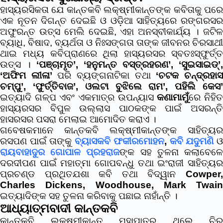
ହାସ୍ୟରସିକତା ଯେ କାନ୍ତକବି ଲକ୍ଷ୍ମୀକାନ୍ତଙ୍କ କବିତାକୁ ପରେ
ଏକ ନୂତନ ଦିଗନ୍ତ ଦେଇଛି ଓ ଓଡ଼ିଆ ସାହିତ୍ୟରେ ରଙ୍ଗରସର
ଅଫୁରନ୍ତ ଉତ୍ସ ମେଲି ଦେଇଛି, ଏହା ଅନସ୍ବୀକାର୍ଯ୍ୟ । ଜଟିଳ
ବ୍ୟାଧି, ବିଷାଦ, ବ୍ୟର୍ଥତା ଓ ନିଃସଙ୍ଗତା ତାଙ୍କ ଜୀବନର ଚିରସାଥୀ
ଥାଇ ମଧ୍ୟ କବିପ୍ରାଣରେ ଥିଲା ହାସ୍ୟରସର ସ୍ବତଃସ୍ଫୁର୍ତ୍ତ
ଉତ୍ସ ।
‘ପଞ୍ଚାମୃତ’, ‘ହନୁମନ୍ତ ବସ୍ତ୍ରହରଣ’, ‘ସୁଇସାଇଡ୍’,
‘ଅଫିମ ଲୀଳା’
ପରି ବ୍ୟଙ୍ଗନାଟିକା ତଥା
‘ଚଟକ ଚନ୍ଦ୍ରହା
ଚମ୍ପୁ’, ‘ଫୁର୍ତ୍ତିବାଜ’, ଓଲଟା ବୁଝିଲେ ରାମ’, ପହିଲି କେସ’
ଇତ୍ୟାଦି ଗଳ୍ପ ଏବଂ ଏକମାତ୍ର ଉପନ୍ୟାସ
କଣାମାମୁଁ
ରେ ନିହି
ହାସ୍ୟରସର ବିପୁଳ ଉଲ୍ଲାସ ପାଠକଙ୍କ ପାଇଁ ଅସରନ୍ତି
ହାସରସର ପସରା ମେଲାଇ ଆମୋଦିତ କରାଏ ।
ଗବେଷକମାନେ କାନ୍ତକବି ଲକ୍ଷ୍ମୀକାନ୍ତଙ୍କ ସାହିତ୍ୟର
ରସପଣ ପାଇଁ ତାଙ୍କୁ
ବ୍ୟାସକବି ଫକୀରମୋହନ
,
କବି ଯଦୁମଣି
ରାୟବାହାଦୁର ଗୋପାଳ ପ୍ରହରାଜ
ଙ୍କ ସହ ତୁଳନା କଲାବେଳ
ଦରଦୀପଣ ପାଇଁ ମହାତ୍ମା ଗୋପବନ୍ଧୁ ତଥା ଇଂରାଜୀ ସାହିତ୍ୟର
ପ୍ରଚଣ୍ଡ ପ୍ରଥିତଯଶା କବି ତଥା ବିଦ୍ୱାନ
Cowper,
Charles Dickens, Woodhouse, Mark Twain
ଇତ୍ୟାଦିଙ୍କ ସହ ତୁଳନା କରିବାକୁ ପଛାଇ ନାହାଁନ୍ତି ।
ଆଧ୍ୟାତ୍ମବାଦୀ କାନ୍ତକବି
କାନ୍ତକବି ଲକ୍ଷ୍ମୀକାନ୍ତ ମହାପାତ୍ର ଥିଲେ ଚିର