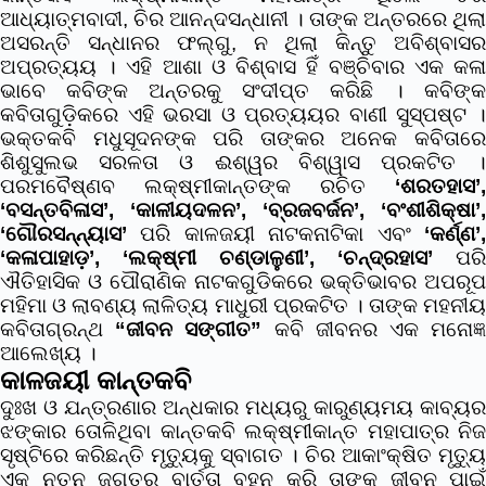
ଆଧ୍ୟାତ୍ମବାଦୀ, ଚିର ଆନନ୍ଦସନ୍ଧାନୀ । ତାଙ୍କ ଅନ୍ତରରେ ଥିଲା
ଅସରନ୍ତି ସନ୍ଧାନର ଫଲ୍ଗୁ, ନ ଥିଲା କିନ୍ତୁ ଅବିଶ୍ବାସର
ଅପ୍ରତ୍ୟୟ । ଏହି ଆଶା ଓ ବିଶ୍ବାସ ହିଁ ବଞ୍ଚିବାର ଏକ କଳା
ଭାବେ କବିଙ୍କ ଅନ୍ତରକୁ ସଂଦୀପ୍ତ କରିଛି । କବିଙ୍କ
କବିତାଗୁଡ଼ିକରେ ଏହି ଭରସା ଓ ପ୍ରତ୍ୟୟର ବାଣୀ ସୁସ୍ପଷ୍ଟ ।
ଭକ୍ତକବି ମଧୁସୂଦନଙ୍କ ପରି ତାଙ୍କର ଅନେକ କବିତାରେ
ଶିଶୁସୁଲଭ ସରଳତା ଓ ଈଶ୍ୱର ବିଶ୍ୱାସ ପ୍ରକଟିତ ।
ପରମବୈଷ୍ଣବ ଲକ୍ଷ୍ମୀକାନ୍ତଙ୍କ ରଚିତ
‘ଶରତହାସ’,
‘ବସନ୍ତବିଳାସ’, ‘କାଳୀୟଦଳନ’, ‘ବ୍ରଜବର୍ଜନ’, ‘ବଂଶୀଶିକ୍ଷା’,
‘ଗୌରସନ୍ନ୍ୟାସ’
ପରି କାଳଜୟୀ ନାଟକନାଟିକା ଏବଂ
‘କର୍ଣ୍ଣ’,
‘କଳାପାହାଡ଼’, ‘ଲକ୍ଷ୍ମୀ ଚଣ୍ଡାଳୁଣୀ’, ‘ଚନ୍ଦ୍ରହାସ’
ପରି
ଐତିହାସିକ ଓ ପୌରାଣିକ ନାଟକଗୁଡିକରେ ଭକ୍ତିଭାବର ଅପରୂପ
ମହିମା ଓ ଲାବଣ୍ୟ ଲାଳିତ୍ୟ ମାଧୁରୀ ପ୍ରକଟିତ । ତାଙ୍କ ମହନୀୟ
କବିତାଗ୍ରନ୍ଥ
“ଜୀବନ ସଙ୍ଗୀତ”
କବି ଜୀବନର ଏକ ମନୋଜ୍
ଆଲେଖ୍ୟ ।
କାଳଜୟୀ କାନ୍ତକବି
ଦୁଃଖ ଓ ଯନ୍ତ୍ରଣାର ଅନ୍ଧକାର ମଧ୍ୟରୁ କାରୁଣ୍ୟମୟ କାବ୍ୟର
ଝଙ୍କାର ତୋଳିଥିବା କାନ୍ତକବି ଲକ୍ଷ୍ମୀକାନ୍ତ ମହାପାତ୍ର ନିଜ
ସୃଷ୍ଟିରେ କରିଛନ୍ତି ମୃତ୍ୟୁକୁ ସ୍ବାଗତ । ଚିର ଆକାଂକ୍ଷିତ ମୃତ୍ୟୁ
ଏକ ନୂତନ ଜଗତର ବାର୍ତ୍ତା ବହନ କରି ତାଙ୍କ ଜୀବନ ପାଇଁ