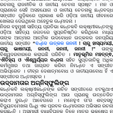
ରଚନାରୁ ରାଜନୀତିକ ଓ ଜାତୀୟ ଚେତନା ସ୍ପଷ୍ଟ । ମନ ଓ
ପ୍ରାଣରେ ସେହି ଅସହଯୋଗ ଓ ଜାତୀୟ ଚେତନାକୁ ଛନ୍ଦବଦ୍ଧ
ସଙ୍ଗୀତ ଗୁଡ଼ିକରେ ପ୍ରକାଶ କରି ଓଡ଼ିଆ ଜାତୀୟ ଜୀବନରେ
ଖେଳାଇ ଦେଇଥିଲେ ଅହେତୁକ ଉନ୍ମାଦନା ।
ନିଜର ବହୁମୁଖୀ ସାହିତ୍ୟ ପ୍ରତିଭା କାନ୍ତକବି ଲକ୍ଷ୍ମୀକାନ୍ତଙ୍କୁ
ଓଡ଼ିଆ ସାହିତ୍ୟ ଜଗତରେ ସୁପ୍ରତିଷ୍ଠିତ କରିଥିଲେ ମଧ୍ୟ
ତାଙ୍କ ଆତ୍ମାର ଆତ୍ମିକ ଉଦବୋଧନ ଉତ୍କଳର ଜନପ୍ରିୟ
ଜାତୀୟ ସଙ୍ଗୀତ
“
ବନ୍ଦେ ଉତ୍କଳ ଜନନୀ
! ଚାରୁ ହାସ୍ୟମୟୀ
ଚାରୁ ଭାଷମୟୀ, ଜନନୀ, ଜନନୀ, ଜନନୀ !”
ତାଙ୍କୁ
ବିଶ୍ୱଦରବାରରେ କରାଇଛି ପରିଚିତ ।
ମାତୃଭୂମିର ମହତ୍ତ୍ଵ
ଐତିହ୍ୟ ଓ ଐଶ୍ୱର୍ଯ୍ୟର ବନ୍ଦନା
ସହିତ ସୁପ୍ତଜାତିକୁ ଅଧିକ
କର୍ମମୁଖର ତଥା ଜାଗ୍ରତ କରିବା ନିମନ୍ତେ ଏ ସଙ୍ଗୀତ
ଅଭିପ୍ରେତ । ତୀବ୍ର ଦେଶାତ୍ମବୋଧ ଓ ଜାତୀୟତାବୋଧ ହିଁ ଏ
ସଙ୍ଗୀତର ଅନ୍ତଃସ୍ବର ।
ଉଦ୍ଦାମତାର ଅଗ୍ନିସ୍ଫୁଲିଙ୍ଗ
କାନ୍ତକବି ଲକ୍ଷ୍ମୀକାନ୍ତଙ୍କ ରଚିତ ସଙ୍ଗୀତରେ ଝଟକୁଥାଏ
ଉଦ୍ଦାମତାର ଅଗ୍ନିସ୍ଫୁଲିଙ୍ଗ ଆଉ ପ୍ରାଣକୁ ଉତ୍ତେଜିତ
କରାଏ ଦୁରନ୍ତ ଆବେଗରେ । ମନେହୁଏ ତା’ର ଶବ୍ଦସବୁ
ବିଦ୍ୟୁତମେଖଳା ପିନ୍ଧି ଏକ ପ୍ରବଳ ଉନ୍ମାଦନାର ଅଭିସାର ରଚନା
କରୁଛନ୍ତି । ଅସୁମାରୀ ବାଧାବିଘ୍ନକୁ ତିଳେ ମାତ୍ର ଭୃକ୍ଷେପ ନ