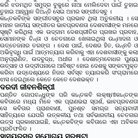
କରି ଝଡମଥିତ ସମୁଦ୍ର ବୁକୁରେ ନାଆ ମେଲିଦେବା ପାଇଁ ତୁହାଇ
ତୁହାଇ ଆହ୍ୱାନ ଦିଅନ୍ତି ସେଇ ଅମର ସଙ୍ଗୀତସବୁ ।
କାନ୍ତକବିଙ୍କ ସଙ୍ଗୀତସବୁର ପ୍ରଭାବ ଥିଲା ଅତୁଳନୀୟ । ସେ
ମହାନ ଜାତୀୟ ସଙ୍ଗୀତର ଭାବପ୍ରବଣତା ଦେଶବାସୀଙ୍କ ମନରେ
ସୃଷ୍ଟି କରିଥିଲା ଏକ ଉଦ୍ଦାମ ଦେଶପ୍ରୀତିର ପ୍ରଖର ପ୍ରବାହ,
ସେମାନଙ୍କ ଚିନ୍ତା ଓ ଚେତନାରେ ଖେଳାଇଥିଲା ଉନ୍ମାଦନା ଓ
ଉତ୍ତେଜନାର ତରଙ୍ଗ । ଦେଶ ପାଇଁ, ଦେଶର ହିତ, ଉନ୍ନତି ଓ
ଅଭିବୃଦ୍ଧି ପାଇଁ ଆତ୍ମତ୍ୟାଗ କରିବାକୁ ଏହା ଦେଶବାସୀଙ୍କୁ କଲା
ଅନୁପ୍ରାଣିତ, ଉଦବୁଦ୍ଧ, ଅଧୀର । ଦେଶାତ୍ମବୋଧର ପୁଣ୍ୟ
ଉତ୍ସାହ ଓ ଉଦ୍ଦୀପନାରେ ଆବିଷ୍ଟ ହୋଇ ଦେଶକୁ ସଙ୍କଟମୁକ୍ତ
କରିବା ଉଦ୍ଦେଶ୍ୟରେ ନିଜର ସର୍ବସ୍ବ ତ୍ୟାଗକରି ସଂଗ୍ରାମରେ
ଝାସ ଦେଇଥିଲେ କେତେ କେତେ ଦେଶଭକ୍ତ ।
ଦରଦୀ ଜୀବନଶିଳ୍ପୀ
ପଣ୍ଡିତ ଗୋପବନ୍ଧୁଙ୍କ ପରି କାନ୍ତକବି ଲକ୍ଷ୍ମୀକାନ୍ତଙ୍କ
କବିତାରେ ମଧ୍ୟ ମିଳେ ଏକ ପ୍ରାଣଭରା ସ୍ପର୍ଶ, ଭାବପ୍ରବଣତା
ସେ କବିତାର ପ୍ରାଣବାଣୀ, ପୁନଶ୍ଚ ସମଗ୍ର ସତ୍ୟବାଦୀ
ସାହିତ୍ୟରେ ଯେପରି ଉତ୍କଳୀୟ ତଥା ସର୍ବଭାରତୀୟ ଚେତନାର
ଉତ୍ସ ପ୍ରକାଶପାଇଛି, କାନ୍ତକବିଙ୍କ କବିତାରେ ଏହା ଅବିକଳ
ପ୍ରତିଫଳିତ ।
ହାସ୍ୟରସର ସୁଯୋଗ୍ୟ ସ୍ରଷ୍ଟା