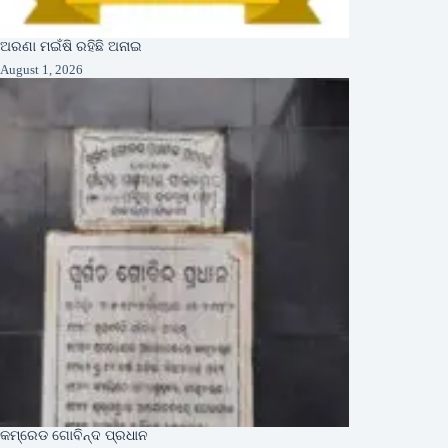
ଅରଣା ମଇଁଷି ରହିଛି ଅନାଇ
August 1, 2026
କମ୍ରେଡ ଗୋବିନ୍ଦ ପ୍ରଧାନ