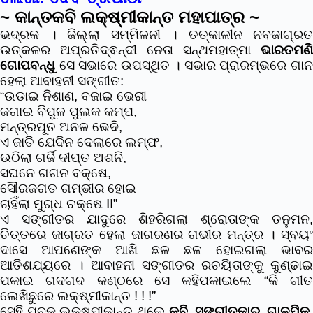
~ କାନ୍ତକବି ଲକ୍ଷ୍ମୀକାନ୍ତ ମହାପାତ୍ର ~
ଭଦ୍ରକ । ଜିଲ୍ଲା ସମ୍ମିଳନୀ । ତତ୍କାଳୀନ ନବଜାଗ୍ରତ
ଉତ୍କଳର ଅପ୍ରତିଦ୍ଵନ୍ଦୀ ନେତା ସନ୍ଥମହାତ୍ମା
ଭାରତମଣି
ଗୋପବନ୍ଧୁ
ସେ ସଭାରେ ଉପସ୍ଥିତ । ସଭାର ପ୍ରାରମ୍ଭରେ ଗାନ
ହେଲା ଆବାହନୀ ସଙ୍ଗୀତ:
“ଉଡାଇ ନିଶାଣ, ବଜାଇ ଭେରୀ
ଜଗାଇ ବିପୁଳ ପୁଲକ କମ୍ପ,
ମନ୍ତ୍ରପୂତ ଅନଳ ଭେଦି,
ଏ ଜାତି ଯେଦିନ ଦେଲାରେ ଲମ୍ଫ,
ଉଠିଲା ଗର୍ଜି ଦୀପ୍ତ ଅଶନି,
ସଘନେ ଗଗନ ବକ୍ଷେ,
ସୌରଜଗତ ଗମ୍ଭୀର ହୋଇ
ଚାହିଁଲା ମୁଗ୍ଧ ଚକ୍ଷେ II”
ଏ ସଙ୍ଗୀତର ଯାଦୁରେ ଶିହରିଗଲା ଶ୍ରୋତାଙ୍କ ତନୁମନ,
ଚିତ୍ତରେ ଜାଗ୍ରତ ହେଲା ଜାଗରଣର ଗଭୀର ମନ୍ତ୍ର । ସ୍ବୟଂ
ଦାସେ ଆପଣେଙ୍କ ଆଖି ଛଳ ଛଳ ହୋଇଗଲା ଭାବର
ଆତିଶଯ୍ୟରେ । ଆବାହନୀ ସଙ୍ଗୀତର ରଚୟିତାଙ୍କୁ କୁଣ୍ଢାଇ
ପକାଇ ଗଦଗଦ କଣ୍ଠରେ ସେ କହିପକାଇଲେ “କି ଗୀତ
ଲେଖିଛୁରେ ଲକ୍ଷ୍ମୀକାନ୍ତ ! ! !”
ସେହି ଯୁବକ ଲକ୍ଷ୍ମୀକାନ୍ତ ଥିଲେ
କବି, ସଙ୍ଗୀତକାର, ଗାଳ୍ପିକ